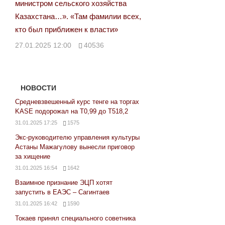
министром сельского хозяйства
Казахстана…». «Там фамилии всех,
кто был приближен к власти»
27.01.2025 12:00
40536
НОВОСТИ
Средневзвешенный курс тенге на торгах
KASE подорожал на Т0,99 до Т518,2
31.01.2025 17:25
1575
Экс-руководителю управления культуры
Астаны Мажагулову вынесли приговор
за хищение
31.01.2025 16:54
1642
Взаимное признание ЭЦП хотят
запустить в ЕАЭС – Сагинтаев
31.01.2025 16:42
1590
Токаев принял специального советника