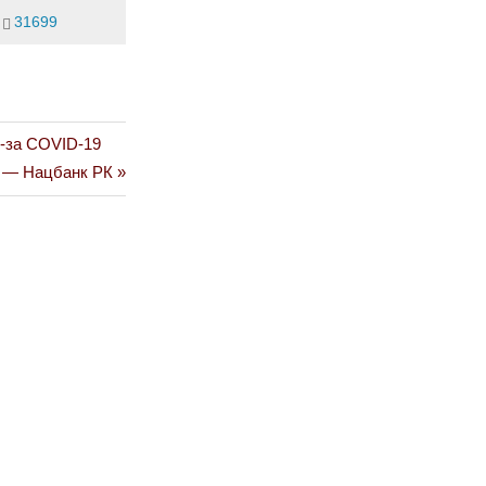
31699
-за COVID-19
т — Нацбанк РК