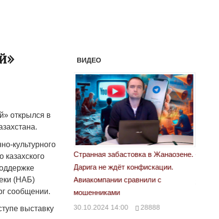
й»
ВИДЕО
й» открылся в
азахстана.
но-культурного
астовка в Жанаозене.
«Новый Казахстан не говорит всей
Лондон
о казахского
т конфискации.
правды»
поддержке
28.10.
еки (НАБ)
 сравнили с
29.10.2024 09:00
39623
рг сообщении.
00
28888
ступе выставку