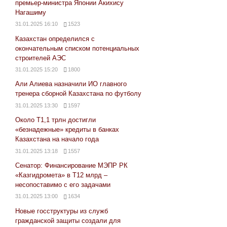
премьер-министра Японии Акихису
Нагашиму
31.01.2025 16:10
1523
Казахстан определился с
окончательным списком потенциальных
строителей АЭС
31.01.2025 15:20
1800
Али Алиева назначили ИО главного
тренера сборной Казахстана по футболу
31.01.2025 13:30
1597
Около Т1,1 трлн достигли
«безнадежные» кредиты в банках
Казахстана на начало года
31.01.2025 13:18
1557
Сенатор: Финансирование МЭПР РК
«Казгидромета» в Т12 млрд –
несопоставимо с его задачами
31.01.2025 13:00
1634
Новые госструктуры из служб
гражданской защиты создали для