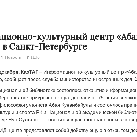
ционно-культурный центр «Аба
 в Санкт-Петербурге
Новости
1196
декабря. КазТАГ
– Информационно-культурный центр «Аба
е, сообщает пресс-служба министерства иностранных дел К
ациональной библиотеке состоялось открытие информацион
Народ выбрал свет
Странная заб
Мероприятие приурочено к празднованию 175-летия великог
Дарига не ждё
, философа-гуманиста Абая Кунанбайулы и состоялось при 
17.10.2024 17:00
29972
льтуры и спорта РК и Национальной академической библиот
Авиакомпании
роде Нур-Султан», — говорится в распространенном в четве
мошенниками
30.10.2024 14:
МИД, центр представляет собой действующую в открытом до