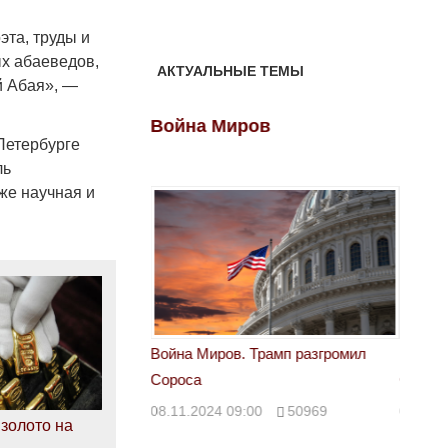
эта, труды и
ых абаеведов,
АКТУАЛЬНЫЕ ТЕМЫ
й Абая», —
ов
Война Миров
Войн
Петербурге
ль
же научная и
 Трамп разгромил
Война Миров. Трамп разгромил
Война 
Сороса
Сорос
00
50969
08.11.2024 09:00
50969
08.11.
золото на