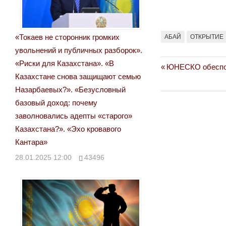
«Токаев не сторонник громких
АБАЙ
ОТКРЫТИЕ
увольнений и публичных разборок».
«Риски для Казахстана». «В
Previous
ЮНЕСКО обеспок
Навигация
Казахстане снова защищают семью
Post:
по
Назарбаевых?». «Безусловный
базовый доход: почему
записям
заволновались адепты «старого»
Казахстана?». «Эхо кровавого
Кантара»
28.01.2025 12:00
43496