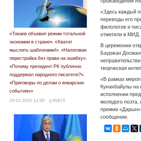
произведений Аб
«Здесь каждый по
переводы его пр
филологов и пис
«Токаев объявил режим тотальной
отметили в МИД.
экономии в стране». «Хватит
В церемонии отк
мыслить шаблонами!». «Налоговая
Бауржан Досманб
перестройка без права на ошибку».
неправительстве
«Почему президент РК публично
творческая инте
поддержал народного писателя?».
«В рамках мероп
«Приговоры по делам о январских
Кунанбайулы на 
событиях»
исполнении пред
29.01.2025 12:00
45874
молодого поэта,
премии «Дарын» 
сообщении.