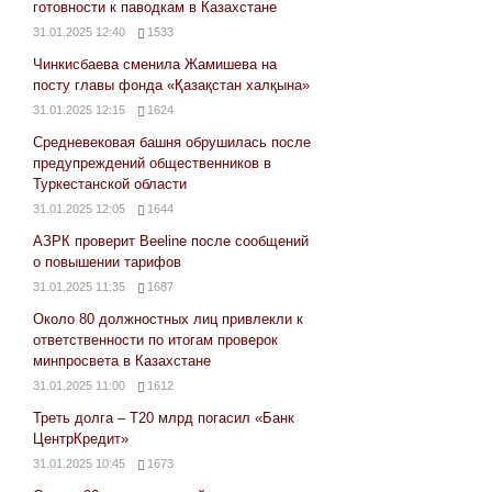
готовности к паводкам в Казахстане
31.01.2025 12:40
1533
Чинкисбаева сменила Жамишева на
посту главы фонда «Қазақстан халқына»
31.01.2025 12:15
1624
Средневековая башня обрушилась после
предупреждений общественников в
Туркестанской области
31.01.2025 12:05
1644
АЗРК проверит Beeline после сообщений
о повышении тарифов
31.01.2025 11:35
1687
Около 80 должностных лиц привлекли к
ответственности по итогам проверок
минпросвета в Казахстане
31.01.2025 11:00
1612
Треть долга – Т20 млрд погасил «Банк
ЦентрКредит»
31.01.2025 10:45
1673