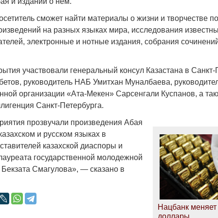
ая и изданий о нем.
сетитель сможет найти материалы о жизни и творчестве по
оизведений на разных языках мира, исследования известн
ателей, электронные и нотные издания, собрания сочинени
Война Мир
рытия участвовали генеральный консул Казастана в Санкт-
етов, руководитель НАБ Умитхан Муналбаева, руководите
нной организации «Ата-Мекен» Сарсенгали Куспанов, а так
ллигенция Санкт-Петербурга.
риятия прозвучали произведения Абая
казахском и русском языках в
ставителей казахской диаспоры и
 лауреата государственной молодежной
Бекзата Смагулова», — сказано в
Война Миров.
Сороса
08.11.2024 09:
Нацбанк меняет 
доллары