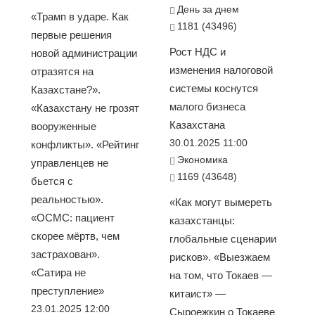
День за днем
«Трамп в ударе. Как
1181 (43496)
первые решения
Рост НДС и
новой администрации
изменения налоговой
отразятся на
системы коснутся
Казахстане?».
малого бизнеса
«Казахстану не грозят
Казахстана
вооруженные
30.01.2025 11:00
конфликты». «Рейтинг
Экономика
управленцев не
1169 (43648)
бьется с
реальностью».
«Как могут вымереть
«ОСМС: пациент
казахстанцы:
скорее мёртв, чем
глобальные сценарии
застрахован».
рисков». «Выезжаем
«Сатира не
на том, что Токаев —
преступление»
китаист» —
23.01.2025 12:00
Сыроежкин о Токаеве