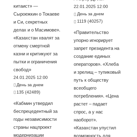
китаист» —
22.01.2025 12:00
Сыроежкин о Токаеве
День за днем
1119 (40257)
и Си, секретных
делах и о Масимове».
«Правительство
«Казахстан хвалят за
упорно игнорирует
отмену смертной
запрет президента на
казни и критикуют за
создание единых
пытки и ограничения
операторов». «Хлеба
свобод»
и зрелищ – тупиковый
24.01.2025 12:00
путь к обществу
День за днем
всеобщего
135 (42489)
потребления». «Цена
«Кабмин утвердил
растет – падает
беспрецедентный за
спрос, а у нас
годы независимости
наоборот».
страны нацпроект
«Казахстан упустил
модернизации
возможность для