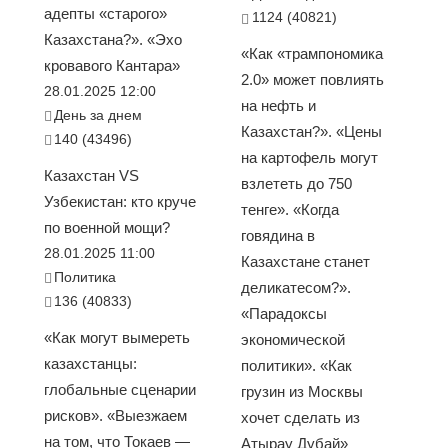
адепты «старого»
1124 (40821)
Казахстана?». «Эхо
«Как «трампономика
кровавого Кантара»
2.0» может повлиять
28.01.2025 12:00
на нефть и
День за днем
Казахстан?». «Цены
140 (43496)
на картофель могут
Казахстан VS
взлететь до 750
Узбекистан: кто круче
тенге». «Когда
по военной мощи?
говядина в
28.01.2025 11:00
Казахстане станет
Политика
деликатесом?».
136 (40833)
«Парадоксы
«Как могут вымереть
экономической
казахстанцы:
политики». «Как
глобальные сценарии
грузин из Москвы
рисков». «Выезжаем
хочет сделать из
на том, что Токаев —
Атырау Дубай»