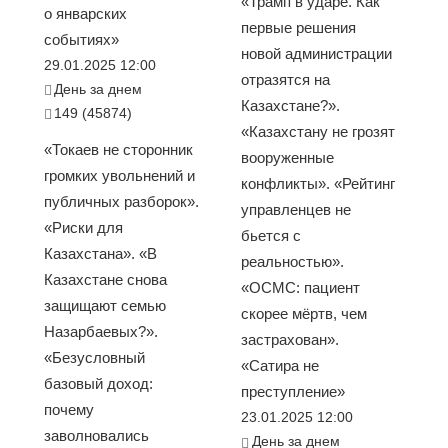
«Трамп в ударе. Как
о январских
первые решения
событиях»
новой администрации
29.01.2025 12:00
отразятся на
День за днем
Казахстане?».
149 (45874)
«Казахстану не грозят
«Токаев не сторонник
вооруженные
громких увольнений и
конфликты». «Рейтинг
публичных разборок».
управленцев не
«Риски для
бьется с
Казахстана». «В
реальностью».
Казахстане снова
«ОСМС: пациент
защищают семью
скорее мёртв, чем
Назарбаевых?».
застрахован».
«Безусловный
«Сатира не
базовый доход:
преступление»
почему
23.01.2025 12:00
заволновались
День за днем