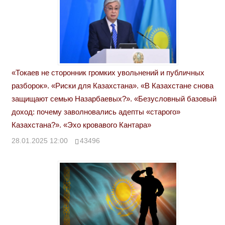
«Токаев не сторонник громких увольнений и публичных
разборок». «Риски для Казахстана». «В Казахстане снова
защищают семью Назарбаевых?». «Безусловный базовый
доход: почему заволновались адепты «старого»
Казахстана?». «Эхо кровавого Кантара»
28.01.2025 12:00
43496