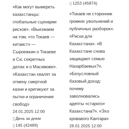
1253 (45874)
«Как могут вымереть
«Токаев не сторонник
казахстанцы:
громких увольнений и
глобальные сценарии
публичных разборок».
рисков». «Выезжаем
«Риски для
на том, что Токаев —
Казахстана». «В
китаист» —
Казахстане снова
Сыроежкин о Токаеве
защищают семью
и Си, секретных
Назарбаевых?».
делах и о Масимове».
«Безусловный
«Казахстан хвалят за
базовый доход:
отмену смертной
почему
казни и критикуют за
заволновались
пытки и ограничения
адепты «старого»
свобод»
Казахстана?». «Эхо
24.01.2025 12:00
День за днем
кровавого Кантара»
145 (42489)
28.01.2025 12:00