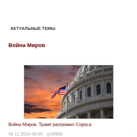
АКТУАЛЬНЫЕ ТЕМЫ
Война Миров
Во
Война Миров. Трамп разгромил Сороса
Вой
08.11.2024 09:00
50969
08.