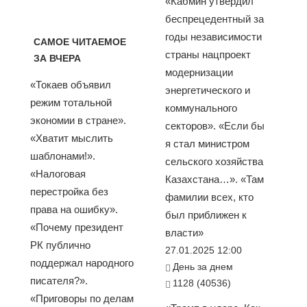
«Кабмин утвердил
беспрецедентный за
годы независимости
САМОЕ ЧИТАЕМОЕ
страны нацпроект
ЗА ВЧЕРА
модернизации
«Токаев объявил
энергетического и
режим тотальной
коммунального
экономии в стране».
секторов». «Если бы
«Хватит мыслить
я стал министром
шаблонами!».
сельского хозяйства
«Налоговая
Казахстана…». «Там
перестройка без
фамилии всех, кто
права на ошибку».
был приближен к
«Почему президент
власти»
РК публично
27.01.2025 12:00
поддержал народного
День за днем
писателя?».
1128 (40536)
«Приговоры по делам