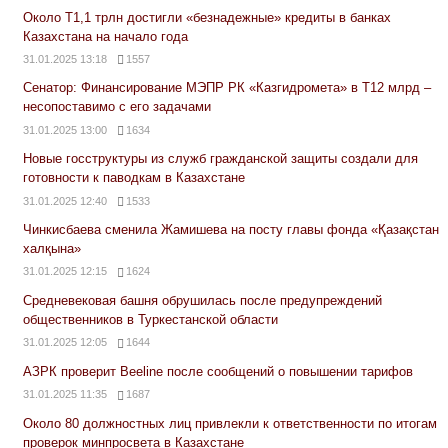
Около Т1,1 трлн достигли «безнадежные» кредиты в банках
Казахстана на начало года
31.01.2025 13:18
1557
Сенатор: Финансирование МЭПР РК «Казгидромета» в Т12 млрд –
несопоставимо с его задачами
31.01.2025 13:00
1634
Новые госструктуры из служб гражданской защиты создали для
готовности к паводкам в Казахстане
31.01.2025 12:40
1533
Чинкисбаева сменила Жамишева на посту главы фонда «Қазақстан
халқына»
31.01.2025 12:15
1624
Средневековая башня обрушилась после предупреждений
общественников в Туркестанской области
31.01.2025 12:05
1644
АЗРК проверит Beeline после сообщений о повышении тарифов
31.01.2025 11:35
1687
Около 80 должностных лиц привлекли к ответственности по итогам
проверок минпросвета в Казахстане