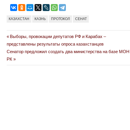
КАЗАХСТАН
КАЗНЬ
ПРОТОКОЛ
СЕНАТ
Previous
Выборы, провокации депутатов РФ и Карабах –
Навигация
Post:
представлены результаты опроса казахстанцев
по
Next
Сенатор предложил создать два министерства на базе МОН
Post:
РК
записям