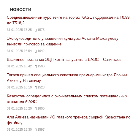
НОВОСТИ
Средневзвешенный курс тенге на торгах KASE подорожал на Т0,99
до Т518,2
31.01.2025 17:25
1575
Экс-руководителю управления культуры Астаны Мажагулову
вынесли приговор за хищение
31.01.2025 16:54
1642
Взаимное признание ЭЦП хотят запустить в ЕАЭС – Сагинтаев
31.01.2025 16:42
1590
Токаев принял специального советника премьер-министра Японии
Акихису Нагашиму
31.01.2025 16:10
1523
Казахстан определился с окончательным списком потенциальных
строителей АЭС
31.01.2025 15:20
1800
Али Алиева назначили ИО главного тренера сборной Казахстана по
футболу
31.01.2025 13:30
1597