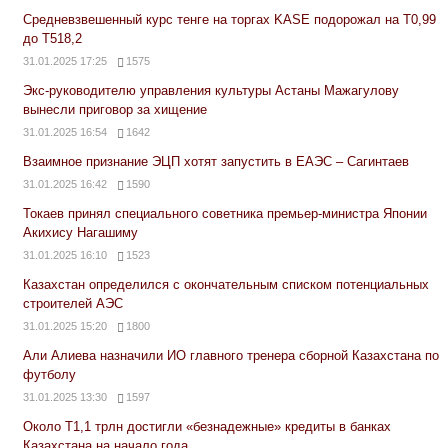
Средневзвешенный курс тенге на торгах KASE подорожал на Т0,99
до Т518,2
31.01.2025 17:25
1575
Экс-руководителю управления культуры Астаны Мажагулову
вынесли приговор за хищение
31.01.2025 16:54
1642
Взаимное признание ЭЦП хотят запустить в ЕАЭС – Сагинтаев
31.01.2025 16:42
1590
Токаев принял специального советника премьер-министра Японии
Акихису Нагашиму
31.01.2025 16:10
1523
Казахстан определился с окончательным списком потенциальных
строителей АЭС
31.01.2025 15:20
1800
Али Алиева назначили ИО главного тренера сборной Казахстана по
футболу
31.01.2025 13:30
1597
Около Т1,1 трлн достигли «безнадежные» кредиты в банках
Казахстана на начало года