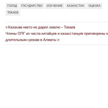
ГОЛОД
ГОСУДАРСТВО
ИЗУЧЕНИЕ
КАЗАХСТАН
ОЦЕНКА
ТОКАЕВ
Previous
Казахам никто не дарил землю – Токаев
Навигация
Next
Post:
Члены ОПГ из числа китайцев и казахстанцев приговорены к
по
Post:
длительным срокам в Алматы
записям