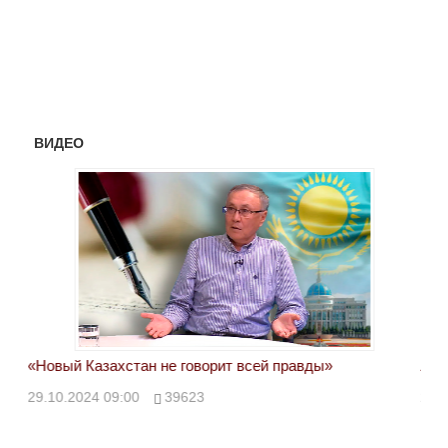
ВИДЕО
«Новый Казахстан не говорит всей правды»
Лон
ми
29.10.2024 09:00
39623
28.