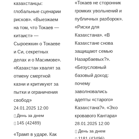
«Токаев не сторонник
казахстанцы:
громких увольнений и
глобальные сценарии
публичных разборок».
рисков». «Выезжаем
«Риски для
на том, что Токаев —
Казахстана». «В
китаист» —
Казахстане снова
Сыроежкин о Токаеве
защищают семью
и Си, секретных
Назарбаевых?».
делах и о Масимове».
«Безусловный
«Казахстан хвалят за
базовый доход:
отмену смертной
почему
казни и критикуют за
заволновались
пытки и ограничения
адепты «старого»
свобод»
Казахстана?». «Эхо
24.01.2025 12:00
День за днем
кровавого Кантара»
145 (42489)
28.01.2025 12:00
День за днем
«Трамп в ударе. Как
1181 (43496)