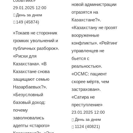
событиях»
новой администрации
29.01.2025 12:00
отразятся на
День за днем
Казахстане?».
149 (45874)
«Казахстану не грозят
«Токаев не сторонник
вооруженные
громких увольнений и
конфликты». «Рейтинг
публичных разборок».
управленцев не
«Риски для
бьется с
Казахстана». «В
реальностью».
Казахстане снова
«ОСМС: пациент
защищают семью
скорее мёртв, чем
Назарбаевых?».
застрахован».
«Безусловный
«Сатира не
базовый доход:
преступление»
почему
23.01.2025 12:00
заволновались
День за днем
адепты «старого»
1124 (40821)