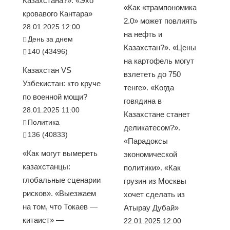
Казахстана?». «Эхо
«Как «трампономика
кровавого Кантара»
2.0» может повлиять
28.01.2025 12:00
на нефть и
День за днем
Казахстан?». «Цены
140 (43496)
на картофель могут
Казахстан VS
взлететь до 750
Узбекистан: кто круче
тенге». «Когда
по военной мощи?
говядина в
28.01.2025 11:00
Казахстане станет
Политика
деликатесом?».
136 (40833)
«Парадоксы
«Как могут вымереть
экономической
казахстанцы:
политики». «Как
глобальные сценарии
грузин из Москвы
рисков». «Выезжаем
хочет сделать из
на том, что Токаев —
Атырау Дубай»
китаист» —
22.01.2025 12:00