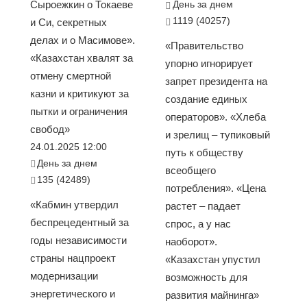
Сыроежкин о Токаеве
День за днем
1119 (40257)
и Си, секретных
делах и о Масимове».
«Правительство
«Казахстан хвалят за
упорно игнорирует
отмену смертной
запрет президента на
казни и критикуют за
создание единых
пытки и ограничения
операторов». «Хлеба
свобод»
и зрелищ – тупиковый
24.01.2025 12:00
путь к обществу
День за днем
всеобщего
135 (42489)
потребления». «Цена
«Кабмин утвердил
растет – падает
беспрецедентный за
спрос, а у нас
годы независимости
наоборот».
страны нацпроект
«Казахстан упустил
модернизации
возможность для
энергетического и
развития майнинга»