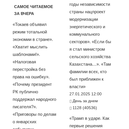
годы независимости
САМОЕ ЧИТАЕМОЕ
страны нацпроект
ЗА ВЧЕРА
модернизации
«Токаев объявил
энергетического и
режим тотальной
коммунального
экономии в стране».
секторов». «Если бы
«Хватит мыслить
я стал министром
шаблонами!».
сельского хозяйства
«Налоговая
Казахстана…». «Там
перестройка без
фамилии всех, кто
права на ошибку».
был приближен к
«Почему президент
власти»
РК публично
27.01.2025 12:00
поддержал народного
День за днем
писателя?».
1128 (40536)
«Приговоры по делам
«Трамп в ударе. Как
о январских
первые решения