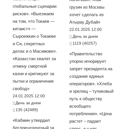
глобальные сценарии
грузин из Москвы
рисков». «Выезжаем
хочет сделать из
на том, что Токаев —
Атырау Дубай»
китаист» —
22.01.2025 12:00
Сыроежкин о Токаеве
День за днем
1119 (40257)
и Си, секретных
делах и о Масимове».
«Правительство
«Казахстан хвалят за
упорно игнорирует
отмену смертной
запрет президента на
казни и критикуют за
создание единых
пытки и ограничения
операторов». «Хлеба
свобод»
и зрелищ – тупиковый
24.01.2025 12:00
путь к обществу
День за днем
всеобщего
135 (42489)
потребления». «Цена
«Кабмин утвердил
растет – падает
беспрецедентный за
спрос, а у нас