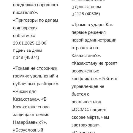
поддержал народного
День за днем
писателя?».
1128 (40536)
«Приговоры по делам
«Трамп в ударе. Как
о январских
первые решения
событиях»
новой администрации
29.01.2025 12:00
отразятся на
День за днем
Казахстане?».
149 (45874)
«Казахстану не грозят
«Токаев не сторонник
вооруженные
громких увольнений и
конфликты». «Рейтинг
публичных разборок».
управленцев не
«Риски для
бьется с
Казахстана». «В
реальностью».
Казахстане снова
«ОСМС: пациент
защищают семью
скорее мёртв, чем
Назарбаевых?».
застрахован».
«Безусловный
«Сатира не