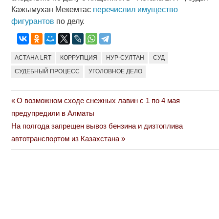
Кажымухан Мекемтас
перечислил имущество
фигурантов
по делу.
АСТАНА LRT
КОРРУПЦИЯ
НУР-СУЛТАН
СУД
СУДЕБНЫЙ ПРОЦЕСС
УГОЛОВНОЕ ДЕЛО
Previous
О возможном сходе снежных лавин с 1 по 4 мая
Навигация
Post:
предупредили в Алматы
по
Next
На полгода запрещен вывоз бензина и дизтоплива
Post:
автотранспортом из Казахстана
записям