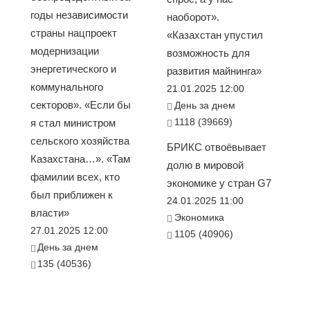
годы независимости
наоборот».
страны нацпроект
«Казахстан упустил
модернизации
возможность для
энергетического и
развития майнинга»
коммунального
21.01.2025 12:00
секторов». «Если бы
День за днем
1118 (39669)
я стал министром
сельского хозяйства
БРИКС отвоёвывает
Казахстана…». «Там
долю в мировой
фамилии всех, кто
экономике у стран G7
был приближен к
24.01.2025 11:00
власти»
Экономика
27.01.2025 12:00
1105 (40906)
День за днем
135 (40536)