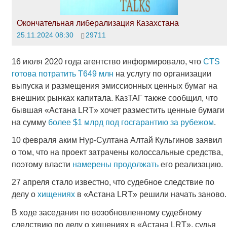
Окончательная либерализация Казахстана
25.11.2024 08:30
29711
16 июля 2020 года агентство информировало, что
CTS
готова потратить Т649 млн
на услугу по организации
выпуска и размещения эмиссионных ценных бумаг на
внешних рынках капитала. КазТАГ также сообщил, что
бывшая «Астана LRT» хочет разместить ценные бумаги
на сумму
более $1 млрд под госгарантию за рубежом
.
10 февраля аким Нур-Султана Алтай Кульгинов заявил
о том, что на проект затрачены колоссальные средства,
поэтому власти
намерены продолжать
его реализацию.
27 апреля стало известно, что судебное следствие по
делу о
хищениях
в «Астана LRT» решили начать заново.
В ходе заседания по возобновленному судебному
следствию по делу о хищениях в «Астана LRT», судья