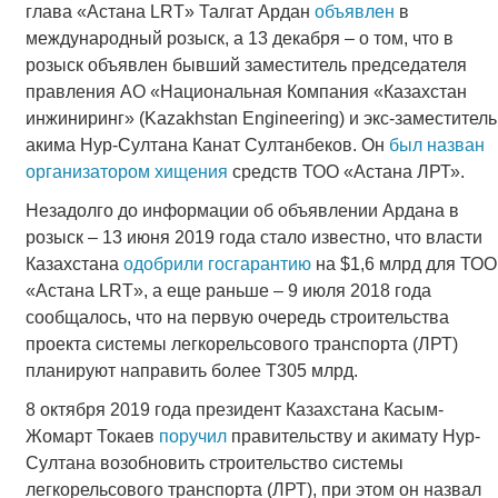
глава «Астана LRT» Талгат Ардан
объявлен
в
международный розыск, а 13 декабря – о том, что в
розыск объявлен бывший заместитель председателя
правления АО «Национальная Компания «Казахстан
инжиниринг» (Kazakhstan Engineering) и экс-заместитель
акима Нур-Султана Канат Султанбеков. Он
был назван
организатором хищения
средств ТОО «Астана ЛРТ».
Незадолго до информации об объявлении Ардана в
розыск – 13 июня 2019 года стало известно, что власти
Казахстана
одобрили госгарантию
на $1,6 млрд для ТОО
«Астана LRT», а еще раньше – 9 июля 2018 года
сообщалось, что на первую очередь строительства
проекта системы легкорельсового транспорта (ЛРТ)
планируют направить более Т305 млрд.
8 октября 2019 года президент Казахстана Касым-
Жомарт Токаев
поручил
правительству и акимату Нур-
Султана возобновить строительство системы
легкорельсового транспорта (ЛРТ), при этом он назвал