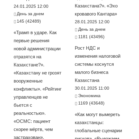
Казахстана?». «Эхо
24.01.2025 12:00
День за днем
кровавого Кантара»
145 (42489)
28.01.2025 12:00
День за днем
«Трамп в ударе. Как
1181 (43496)
первые решения
Рост НДС и
новой администрации
изменения налоговой
отразятся на
системы коснутся
Казахстане?».
малого бизнеса
«Казахстану не грозят
Казахстана
вооруженные
30.01.2025 11:00
конфликты». «Рейтинг
Экономика
управленцев не
1169 (43648)
бьется с
реальностью».
«Как могут вымереть
«ОСМС: пациент
казахстанцы:
скорее мёртв, чем
глобальные сценарии
застрахован».
рисков». «Выезжаем