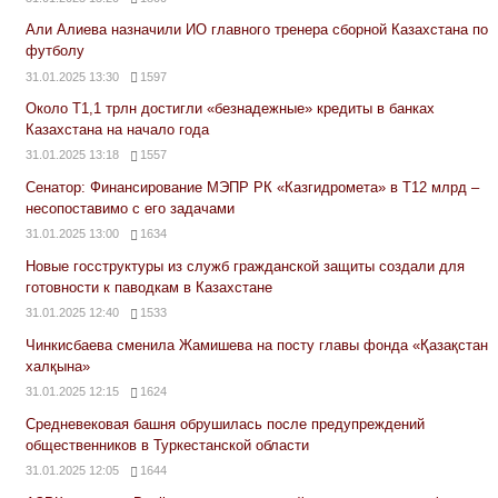
Али Алиева назначили ИО главного тренера сборной Казахстана по
футболу
31.01.2025 13:30
1597
Около Т1,1 трлн достигли «безнадежные» кредиты в банках
Казахстана на начало года
31.01.2025 13:18
1557
Сенатор: Финансирование МЭПР РК «Казгидромета» в Т12 млрд –
несопоставимо с его задачами
31.01.2025 13:00
1634
Новые госструктуры из служб гражданской защиты создали для
готовности к паводкам в Казахстане
31.01.2025 12:40
1533
Чинкисбаева сменила Жамишева на посту главы фонда «Қазақстан
халқына»
31.01.2025 12:15
1624
Средневековая башня обрушилась после предупреждений
общественников в Туркестанской области
31.01.2025 12:05
1644