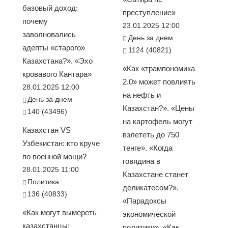
базовый доход:
преступление»
почему
23.01.2025 12:00
заволновались
День за днем
адепты «старого»
1124 (40821)
Казахстана?». «Эхо
«Как «трампономика
кровавого Кантара»
2.0» может повлиять
28.01.2025 12:00
на нефть и
День за днем
Казахстан?». «Цены
140 (43496)
на картофель могут
Казахстан VS
взлететь до 750
Узбекистан: кто круче
тенге». «Когда
по военной мощи?
говядина в
28.01.2025 11:00
Казахстане станет
Политика
деликатесом?».
136 (40833)
«Парадоксы
«Как могут вымереть
экономической
казахстанцы:
политики». «Как