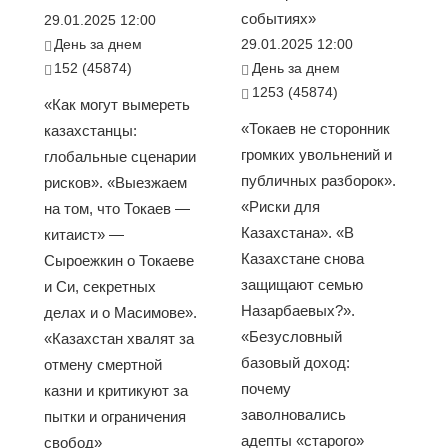
событиях»
29.01.2025 12:00
День за днем
29.01.2025 12:00
152 (45874)
День за днем
1253 (45874)
«Как могут вымереть
«Токаев не сторонник
казахстанцы:
громких увольнений и
глобальные сценарии
публичных разборок».
рисков». «Выезжаем
«Риски для
на том, что Токаев —
Казахстана». «В
китаист» —
Казахстане снова
Сыроежкин о Токаеве
защищают семью
и Си, секретных
Назарбаевых?».
делах и о Масимове».
«Безусловный
«Казахстан хвалят за
базовый доход:
отмену смертной
почему
казни и критикуют за
заволновались
пытки и ограничения
адепты «старого»
свобод»