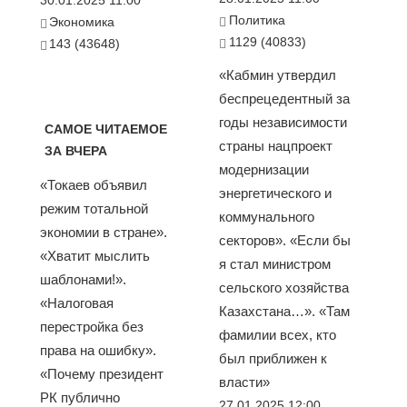
30.01.2025 11:00
Политика
Экономика
1129 (40833)
143 (43648)
«Кабмин утвердил
беспрецедентный за
годы независимости
САМОЕ ЧИТАЕМОЕ
страны нацпроект
ЗА ВЧЕРА
модернизации
«Токаев объявил
энергетического и
режим тотальной
коммунального
экономии в стране».
секторов». «Если бы
«Хватит мыслить
я стал министром
шаблонами!».
сельского хозяйства
«Налоговая
Казахстана…». «Там
перестройка без
фамилии всех, кто
права на ошибку».
был приближен к
«Почему президент
власти»
РК публично
27.01.2025 12:00