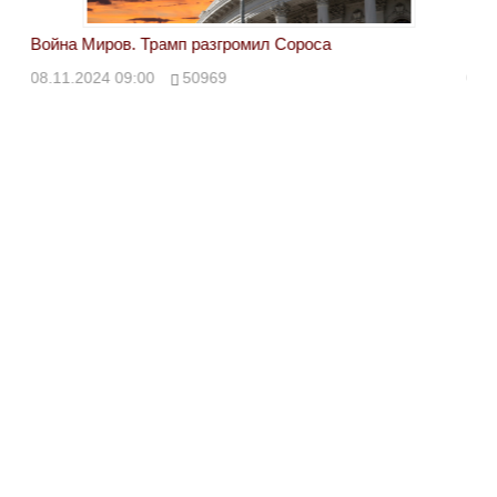
Война Миров. Трамп разгромил Сороса
Вой
08.11.2024 09:00
50969
08.