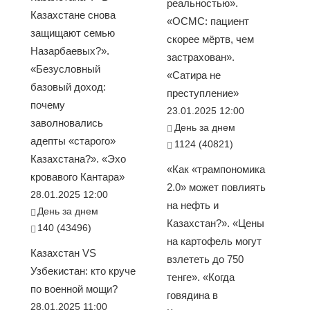
реальностью».
Казахстане снова
«ОСМС: пациент
защищают семью
скорее мёртв, чем
Назарбаевых?».
застрахован».
«Безусловный
«Сатира не
базовый доход:
преступление»
почему
23.01.2025 12:00
заволновались
День за днем
адепты «старого»
1124 (40821)
Казахстана?». «Эхо
«Как «трампономика
кровавого Кантара»
2.0» может повлиять
28.01.2025 12:00
на нефть и
День за днем
Казахстан?». «Цены
140 (43496)
на картофель могут
Казахстан VS
взлететь до 750
Узбекистан: кто круче
тенге». «Когда
по военной мощи?
говядина в
28.01.2025 11:00