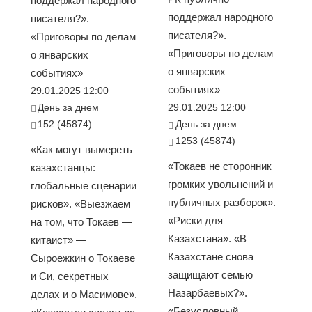
поддержал народного
поддержал народного
писателя?».
писателя?».
«Приговоры по делам
«Приговоры по делам
о январских
о январских
событиях»
событиях»
29.01.2025 12:00
День за днем
29.01.2025 12:00
152 (45874)
День за днем
1253 (45874)
«Как могут вымереть
«Токаев не сторонник
казахстанцы:
громких увольнений и
глобальные сценарии
публичных разборок».
рисков». «Выезжаем
«Риски для
на том, что Токаев —
Казахстана». «В
китаист» —
Казахстане снова
Сыроежкин о Токаеве
защищают семью
и Си, секретных
Назарбаевых?».
делах и о Масимове».
«Безусловный