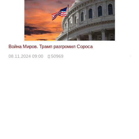
Война Миров. Трамп разгромил Сороса
Вой
08.11.2024 09:00
50969
08.