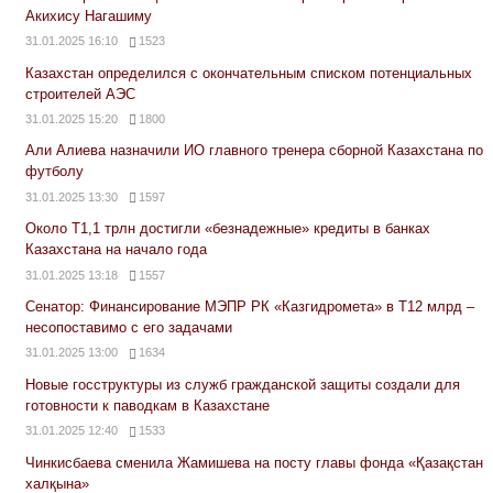
Акихису Нагашиму
31.01.2025 16:10
1523
Казахстан определился с окончательным списком потенциальных
строителей АЭС
31.01.2025 15:20
1800
Али Алиева назначили ИО главного тренера сборной Казахстана по
футболу
31.01.2025 13:30
1597
Около Т1,1 трлн достигли «безнадежные» кредиты в банках
Казахстана на начало года
31.01.2025 13:18
1557
Сенатор: Финансирование МЭПР РК «Казгидромета» в Т12 млрд –
несопоставимо с его задачами
31.01.2025 13:00
1634
Новые госструктуры из служб гражданской защиты создали для
готовности к паводкам в Казахстане
31.01.2025 12:40
1533
Чинкисбаева сменила Жамишева на посту главы фонда «Қазақстан
халқына»