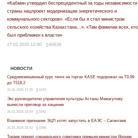
«Кабмин утвердил беспрецедентный за годы независимости
страны нацпроект модернизации энергетического и
коммунального секторов». «Если бы я стал министром
сельского хозяйства Казахстана…». «Там фамилии всех, кто
был приближен к власти»
27.01.2025 12:00
40536
НОВОСТИ
Средневзвешенный курс тенге на торгах KASE подорожал на Т0,99
до Т518,2
31.01.2025 17:25
1575
Экс-руководителю управления культуры Астаны Мажагулову
вынесли приговор за хищение
31.01.2025 16:54
1642
Взаимное признание ЭЦП хотят запустить в ЕАЭС – Сагинтаев
31.01.2025 16:42
1590
Токаев принял специального советника премьер-министра Японии