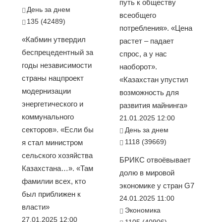
путь к обществу
День за днем
всеобщего
135 (42489)
потребления». «Цена
«Кабмин утвердил
растет – падает
беспрецедентный за
спрос, а у нас
годы независимости
наоборот».
страны нацпроект
«Казахстан упустил
модернизации
возможность для
энергетического и
развития майнинга»
коммунального
21.01.2025 12:00
секторов». «Если бы
День за днем
1118 (39669)
я стал министром
сельского хозяйства
БРИКС отвоёвывает
Казахстана…». «Там
долю в мировой
фамилии всех, кто
экономике у стран G7
был приближен к
24.01.2025 11:00
власти»
Экономика
27.01.2025 12:00