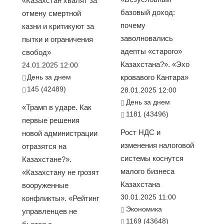
«Казахстан хвалят за
базовый доход:
отмену смертной
почему
казни и критикуют за
заволновались
пытки и ограничения
адепты «старого»
свобод»
Казахстана?». «Эхо
24.01.2025 12:00
День за днем
кровавого Кантара»
145 (42489)
28.01.2025 12:00
День за днем
«Трамп в ударе. Как
1181 (43496)
первые решения
Рост НДС и
новой администрации
изменения налоговой
отразятся на
системы коснутся
Казахстане?».
малого бизнеса
«Казахстану не грозят
Казахстана
вооруженные
30.01.2025 11:00
конфликты». «Рейтинг
Экономика
управленцев не
1169 (43648)