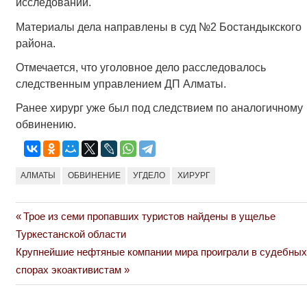
исследований.
Материалы дела направлены в суд №2 Бостандыкского
района.
Отмечается, что уголовное дело расследовалось
следственным управлением ДП Алматы.
Ранее хирург уже был под следствием по аналогичному
обвинению.
АЛМАТЫ
ОБВИНЕНИЕ
УГДЕЛО
ХИРУРГ
Previous
Трое из семи пропавших туристов найдены в ущелье
Навигация
Post:
Туркестанской области
по
Next
Крупнейшие нефтяные компании мира проиграли в судебных
Post:
спорах экоактивистам
записям