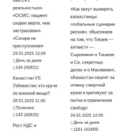
бьется с
реальностью».
«Как могут вымереть
«ОСМС: пациент
казахстанцы:
скорее мёртв, чем
глобальные сценарии
застрахован».
рисков». «Выезжаем
«Сатира не
на том, что Токаев —
преступление»
китаист» —
23.01.2025 12:00
Сыроежкин о Токаеве
День за днем
и Си, секретных
144 (40821)
делах и о Масимове».
«Казахстан хвалят за
Казахстан VS
отмену смертной
Узбекистан: кто круче
казни и критикуют за
по военной мощи?
пытки и ограничения
28.01.2025 11:00
Политика
свобод»
143 (40833)
24.01.2025 12:00
День за днем
Рост НДС и
1161 (42489)