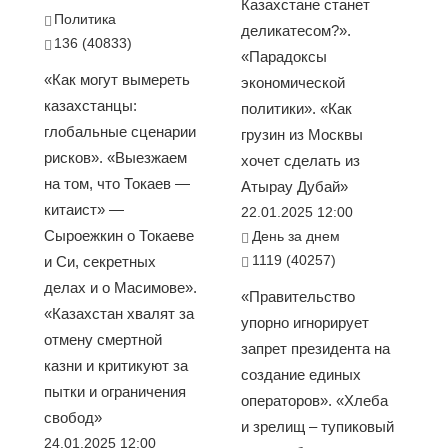
Казахстане станет
Политика
деликатесом?».
136 (40833)
«Парадоксы
«Как могут вымереть
экономической
казахстанцы:
политики». «Как
глобальные сценарии
грузин из Москвы
рисков». «Выезжаем
хочет сделать из
на том, что Токаев —
Атырау Дубай»
китаист» —
22.01.2025 12:00
Сыроежкин о Токаеве
День за днем
1119 (40257)
и Си, секретных
делах и о Масимове».
«Правительство
«Казахстан хвалят за
упорно игнорирует
отмену смертной
запрет президента на
казни и критикуют за
создание единых
пытки и ограничения
операторов». «Хлеба
свобод»
и зрелищ – тупиковый
24.01.2025 12:00