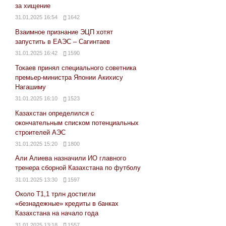
за хищение
31.01.2025 16:54
1642
Взаимное признание ЭЦП хотят
запустить в ЕАЭС – Сагинтаев
31.01.2025 16:42
1590
Токаев принял специального советника
премьер-министра Японии Акихису
Нагашиму
31.01.2025 16:10
1523
Казахстан определился с
окончательным списком потенциальных
строителей АЭС
31.01.2025 15:20
1800
Али Алиева назначили ИО главного
тренера сборной Казахстана по футболу
31.01.2025 13:30
1597
Около Т1,1 трлн достигли
«безнадежные» кредиты в банках
Казахстана на начало года
31.01.2025 13:18
1557