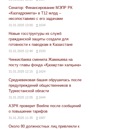
Сенатор: Финансирование МЭПР РК
«Казгидромета» в Т12 млрд –
несопоставимо с его задачами
31.01.2025 13:00
1634
Новые госструктуры из служб
гражданской защиты создали для
готовности к паводкам в Казахстане
31.01.2025 12:40
1533
Чинкисбаева сменила Жамишева на
посту главы фонда «Қазақстан халқына»
31.01.2025 12:15
1624
Средневековая башня обрушилась после
предупреждений общественников в
Туркестанской области
31.01.2025 12:05
1644
АЗРК проверит Beeline после сообщений
о повышении тарифов
31.01.2025 11:35
1687
Около 80 должностных лиц привлекли к