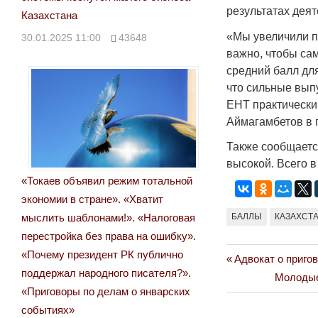
результатах дея
Казахстана
«Мы увеличили п
30.01.2025 11:00
43648
важно, чтобы са
средний балл дл
что сильные вып
ЕНТ практически
Аймагамбетов в 
Также сообщается
высокой. Всего в
«Токаев объявил режим тотальной
экономии в стране». «Хватит
БАЛЛЫ
КАЗАХСТ
мыслить шаблонами!». «Налоговая
перестройка без права на ошибку».
«Почему президент РК публично
Previous
Адвокат о приго
Навигация
поддержал народного писателя?».
Post:
Next
Молодые
по
«Приговоры по делам о январских
Post:
событиях»