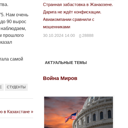
 свет
Странная забастовка в Жанаозене.
«Новый
тва.
Дарига не ждёт конфискации.
правд
00
29972
75. Нам очень
Авиакомпании сравнили с
29.10.
 до 90 вырос
мошенниками
ы наблюдаем,
ам прошлого
30.10.2024 14:00
28888
сказал
стала самой
АКТУАЛЬНЫЕ ТЕМЫ
ов
Война Миров
Войн
Е
СТУДЕНТЫ
ю в Казахстане