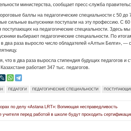
Народ выбрал
тельности министерства, сообщает пресс-служба правительс
17.10.2024 17:
ороговые баллы на педагогические специальности с 50 до 
мые сильные выпускники поступали на эту профессию. С 60
я поступающих на педагогические специальности. Здесь м
ускники выбирают педагогические специальности. По итог
 в два раза выросло число обладателей «Алтын Белги», — 
пятницу.
, что в два раза выросла стипендия будущих педагогов и 
 Казахстане работает 347 тыс. педагогов.
Война Мир
АН
ПЕДАГОГИ
ПЕДАГОГИЧЕСКИЕ СПЕЦИАЛЬНОСТИ
ПОСТУПАЮЩИ
ворах по делу «Astana LRT»: Вопиющая несправедливость
 учителя перед работой в школе будут проходить сертификаци