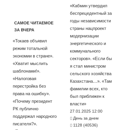
«Кабмин утвердил
беспрецедентный за
годы независимости
САМОЕ ЧИТАЕМОЕ
страны нацпроект
ЗА ВЧЕРА
модернизации
«Токаев объявил
энергетического и
режим тотальной
коммунального
экономии в стране».
секторов». «Если бы
«Хватит мыслить
я стал министром
шаблонами!».
сельского хозяйства
«Налоговая
Казахстана…». «Там
перестройка без
фамилии всех, кто
права на ошибку».
был приближен к
«Почему президент
власти»
РК публично
27.01.2025 12:00
поддержал народного
День за днем
писателя?».
1128 (40536)