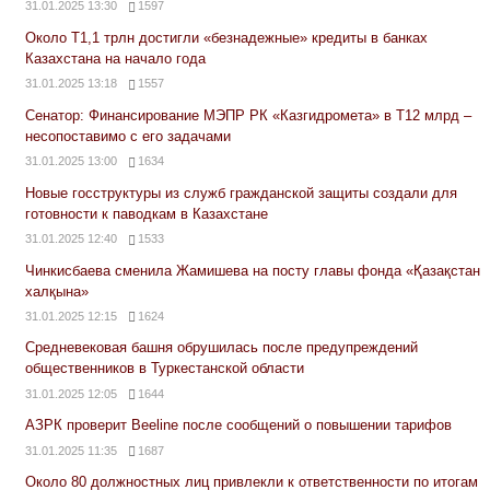
31.01.2025 13:30
1597
Около Т1,1 трлн достигли «безнадежные» кредиты в банках
Казахстана на начало года
31.01.2025 13:18
1557
Сенатор: Финансирование МЭПР РК «Казгидромета» в Т12 млрд –
несопоставимо с его задачами
31.01.2025 13:00
1634
Новые госструктуры из служб гражданской защиты создали для
готовности к паводкам в Казахстане
31.01.2025 12:40
1533
Чинкисбаева сменила Жамишева на посту главы фонда «Қазақстан
халқына»
31.01.2025 12:15
1624
Средневековая башня обрушилась после предупреждений
общественников в Туркестанской области
31.01.2025 12:05
1644
АЗРК проверит Beeline после сообщений о повышении тарифов
31.01.2025 11:35
1687
Около 80 должностных лиц привлекли к ответственности по итогам