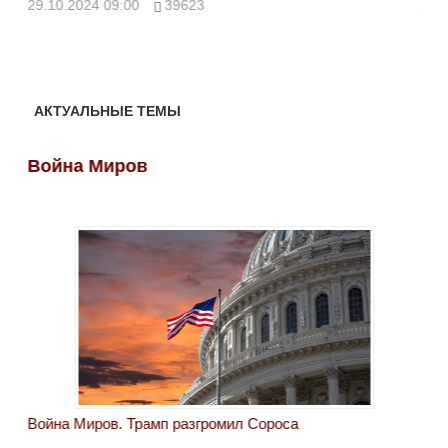
29.10.2024 09:00
39623
28.
АКТУАЛЬНЫЕ ТЕМЫ
Война Миров
Во
Война Миров. Трамп разгромил Сороса
Вой