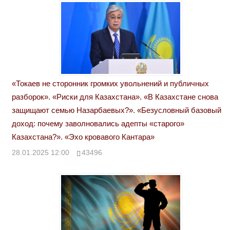
«Токаев не сторонник громких увольнений и публичных
разборок». «Риски для Казахстана». «В Казахстане снова
защищают семью Назарбаевых?». «Безусловный базовый
доход: почему заволновались адепты «старого»
Казахстана?». «Эхо кровавого Кантара»
28.01.2025 12:00
43496