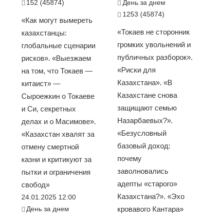
152 (45874)
День за днем
1253 (45874)
«Как могут вымереть
«Токаев не сторонник
казахстанцы:
громких увольнений и
глобальные сценарии
публичных разборок».
рисков». «Выезжаем
«Риски для
на том, что Токаев —
Казахстана». «В
китаист» —
Казахстане снова
Сыроежкин о Токаеве
защищают семью
и Си, секретных
Назарбаевых?».
делах и о Масимове».
«Безусловный
«Казахстан хвалят за
базовый доход:
отмену смертной
почему
казни и критикуют за
заволновались
пытки и ограничения
адепты «старого»
свобод»
Казахстана?». «Эхо
24.01.2025 12:00
День за днем
кровавого Кантара»