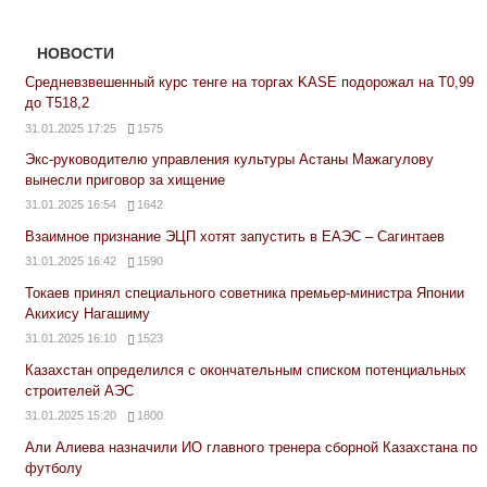
НОВОСТИ
Средневзвешенный курс тенге на торгах KASE подорожал на Т0,99
до Т518,2
31.01.2025 17:25
1575
Экс-руководителю управления культуры Астаны Мажагулову
вынесли приговор за хищение
31.01.2025 16:54
1642
Взаимное признание ЭЦП хотят запустить в ЕАЭС – Сагинтаев
31.01.2025 16:42
1590
Токаев принял специального советника премьер-министра Японии
Акихису Нагашиму
31.01.2025 16:10
1523
Казахстан определился с окончательным списком потенциальных
строителей АЭС
31.01.2025 15:20
1800
Али Алиева назначили ИО главного тренера сборной Казахстана по
футболу