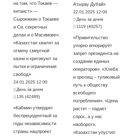
на том, что Токаев —
Атырау Дубай»
китаист» —
22.01.2025 12:00
Сыроежкин о Токаеве
День за днем
1119 (40257)
и Си, секретных
делах и о Масимове».
«Правительство
«Казахстан хвалят за
упорно игнорирует
отмену смертной
запрет президента на
казни и критикуют за
создание единых
пытки и ограничения
операторов». «Хлеба
свобод»
и зрелищ – тупиковый
24.01.2025 12:00
путь к обществу
День за днем
всеобщего
135 (42489)
потребления». «Цена
«Кабмин утвердил
растет – падает
беспрецедентный за
спрос, а у нас
годы независимости
наоборот».
страны нацпроект
«Казахстан упустил