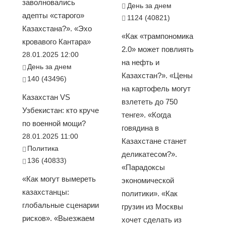
заволновались
День за днем
адепты «старого»
1124 (40821)
Казахстана?». «Эхо
«Как «трампономика
кровавого Кантара»
2.0» может повлиять
28.01.2025 12:00
на нефть и
День за днем
Казахстан?». «Цены
140 (43496)
на картофель могут
Казахстан VS
взлететь до 750
Узбекистан: кто круче
тенге». «Когда
по военной мощи?
говядина в
28.01.2025 11:00
Казахстане станет
Политика
деликатесом?».
136 (40833)
«Парадоксы
«Как могут вымереть
экономической
казахстанцы:
политики». «Как
глобальные сценарии
грузин из Москвы
рисков». «Выезжаем
хочет сделать из