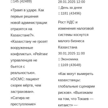
145 (42489)
28.01.2025 12:00
День за днем
«Трамп в ударе. Как
1181 (43496)
первые решения
Рост НДС и
новой администрации
изменения налоговой
отразятся на
системы коснутся
Казахстане?».
малого бизнеса
«Казахстану не грозят
Казахстана
вооруженные
30.01.2025 11:00
конфликты». «Рейтинг
Экономика
управленцев не
1169 (43648)
бьется с
реальностью».
«Как могут вымереть
«ОСМС: пациент
казахстанцы:
скорее мёртв, чем
глобальные сценарии
застрахован».
рисков». «Выезжаем
«Сатира не
на том, что Токаев —
преступление»
китаист» —