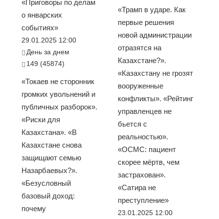
«Приговоры по делам
«Трамп в ударе. Как
о январских
первые решения
событиях»
новой администрации
29.01.2025 12:00
отразятся на
День за днем
Казахстане?».
149 (45874)
«Казахстану не грозят
«Токаев не сторонник
вооруженные
громких увольнений и
конфликты». «Рейтинг
публичных разборок».
управленцев не
«Риски для
бьется с
Казахстана». «В
реальностью».
Казахстане снова
«ОСМС: пациент
защищают семью
скорее мёртв, чем
Назарбаевых?».
застрахован».
«Безусловный
«Сатира не
базовый доход:
преступление»
почему
23.01.2025 12:00