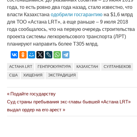
года, то есть ровно два года назад, стало известно, что
власти Казахстана
одобрили госгарантию
на $1,6 млрд
для ТОО «Астана LRT», а еще раньше – 9 июля 2018
года сообщалось, что на первую очередь строительства
проекта системы легкорельсового транспорта (ЛРТ)
планируют направить более Т305 млрд.
АСТАНА LRT
ГЕНПРОКУРАТУРА
КАЗАХСТАН
СУЛТАНБЕКОВ
США
ХИЩЕНИЯ
ЭКСТРАДИЦИЯ
Previous
Подайте государству
Навигация
Next
Post:
Суд страны пребывания экс-главы бывшей «Астана LRT»
по
Post:
выдал ордер на его арест
записям