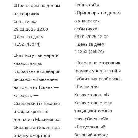
писателя?».
«Приговоры по делам
«Приговоры по делам
о январских
о январских
событиях»
событиях»
29.01.2025 12:00
День за днем
29.01.2025 12:00
152 (45874)
День за днем
1253 (45874)
«Как могут вымереть
«Токаев не сторонник
казахстанцы:
громких увольнений и
глобальные сценарии
публичных разборок».
рисков». «Выезжаем
«Риски для
на том, что Токаев —
Казахстана». «В
китаист» —
Казахстане снова
Сыроежкин о Токаеве
защищают семью
и Си, секретных
Назарбаевых?».
делах и о Масимове».
«Безусловный
«Казахстан хвалят за
базовый доход:
отмену смертной