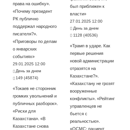
права на ошибку».
был приближен к
«Почему президент
власти»
РК публично
27.01.2025 12:00
поддержал народного
День за днем
писателя?».
1128 (40536)
«Приговоры по делам
«Трамп в ударе. Как
о январских
первые решения
событиях»
новой администрации
29.01.2025 12:00
отразятся на
День за днем
Казахстане?».
149 (45874)
«Казахстану не грозят
«Токаев не сторонник
вооруженные
громких увольнений и
конфликты». «Рейтинг
публичных разборок».
управленцев не
«Риски для
бьется с
Казахстана». «В
реальностью».
Казахстане снова
«ОСМС: пациент