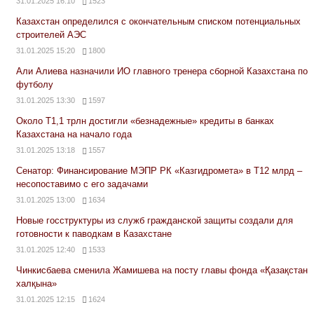
31.01.2025 16:10
1523
Казахстан определился с окончательным списком потенциальных
строителей АЭС
31.01.2025 15:20
1800
Али Алиева назначили ИО главного тренера сборной Казахстана по
футболу
31.01.2025 13:30
1597
Около Т1,1 трлн достигли «безнадежные» кредиты в банках
Казахстана на начало года
31.01.2025 13:18
1557
Сенатор: Финансирование МЭПР РК «Казгидромета» в Т12 млрд –
несопоставимо с его задачами
31.01.2025 13:00
1634
Новые госструктуры из служб гражданской защиты создали для
готовности к паводкам в Казахстане
31.01.2025 12:40
1533
Чинкисбаева сменила Жамишева на посту главы фонда «Қазақстан
халқына»
31.01.2025 12:15
1624