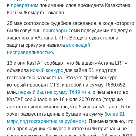
в
превратном
понимании слов президента Казахстана
Касым-Жомарта Токаева.
28 мая состоялось судебное заседание, в ходе которого
были озвучены
приговоры
семи подсудимым по делу о
хищениях в «Астана LRT». Вердикт суда сторона
защиты сразу же назвала
вопиющей
несправедливостью
.
13 июня КазТАГ сообщал, что бывшая «Астана LRT»
объявила
новый конкурс
для займа $1 млрд под
госгарантию Казахстана. Это уже третий конкурс,
который проводит CTS, и второй на сумму Т680,652
млн,
первый был на сумму Т649 млн
, о чем агентство
КазТАГ сообщало еще 16 июля 2020 года (тогда же
агентство информировало, что бывшая «Астана LRT»
хочет разместить ценные бумаги на сумму
более $1
млрд под госгарантию за рубежом
). Примечательно, что
оба предыдущих конкурса в итоге были признаны не
состоявшимися. До указанных событий – 13 июня 2019