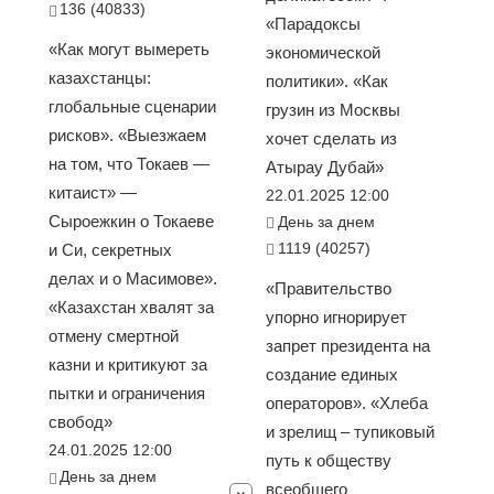
136 (40833)
«Парадоксы
«Как могут вымереть
экономической
казахстанцы:
политики». «Как
глобальные сценарии
грузин из Москвы
рисков». «Выезжаем
хочет сделать из
на том, что Токаев —
Атырау Дубай»
китаист» —
22.01.2025 12:00
Сыроежкин о Токаеве
День за днем
1119 (40257)
и Си, секретных
делах и о Масимове».
«Правительство
«Казахстан хвалят за
упорно игнорирует
отмену смертной
запрет президента на
казни и критикуют за
создание единых
пытки и ограничения
операторов». «Хлеба
свобод»
и зрелищ – тупиковый
24.01.2025 12:00
путь к обществу
День за днем
всеобщего