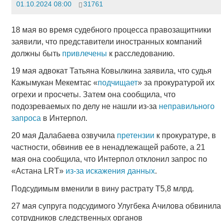
01.10.2024 08:00
31761
18 мая во время судебного процесса правозащитники
заявили, что представители иностранных компаний
должны быть
привлечены
к расследованию.
19 мая адвокат Татьяна Ковылкина заявила, что судья
Кажымукан Мекемтас «
подчищает
» за прокуратурой их
огрехи и просчеты. Затем она сообщила, что
подозреваемых по делу не нашли из-за
неправильного
запроса
в Интерпол.
20 мая Далабаева озвучила
претензии
к прокуратуре, в
частности, обвинив ее в ненадлежащей работе, а 21
мая она сообщила, что Интерпол отклонил запрос по
«Астана LRT»
из-за искажения данных
.
Подсудимым вменили в вину растрату Т5,8 млрд.
27 мая супруга подсудимого Улугбека Ачилова обвинила
сотрудников следственных органов