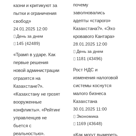
почему
казни и критикуют за
заволновались
пытки и ограничения
адепты «старого»
свобод»
Казахстана?». «Эхо
24.01.2025 12:00
День за днем
кровавого Кантара»
145 (42489)
28.01.2025 12:00
День за днем
«Трамп в ударе. Как
1181 (43496)
первые решения
Рост НДС и
новой администрации
изменения налоговой
отразятся на
системы коснутся
Казахстане?».
малого бизнеса
«Казахстану не грозят
Казахстана
вооруженные
30.01.2025 11:00
конфликты». «Рейтинг
Экономика
управленцев не
1169 (43648)
бьется с
реальностью».
«Как могут вымереть