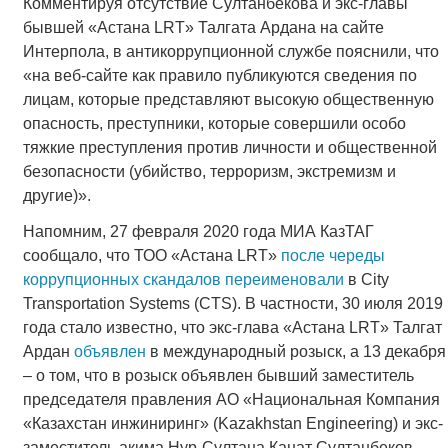
Комментируя отсутствие Султанбекова и экс-главы
бывшей «Астана LRT» Талгата Ардана на сайте
Интерпола, в антикоррупционной службе пояснили, что
«на веб-сайте как правило публикуются сведения по
лицам, которые представляют высокую общественную
опасность, преступники, которые совершили особо
тяжкие преступления против личности и общественной
безопасности (убийство, терроризм, экстремизм и
другие)».
Напомним, 27 февраля 2020 года МИА КазТАГ
сообщало, что ТОО «Астана LRT»
после череды
коррупционных скандалов переименовали
в City
Transportation Systems (CTS). В частности, 30 июля 2019
года стало известно, что экс-глава «Астана LRT» Талгат
Ардан
объявлен
в международный розыск, а 13 декабря
– о том, что в розыск объявлен бывший заместитель
председателя правления АО «Национальная Компания
«Казахстан инжиниринг» (Kazakhstan Engineering) и экс-
заместитель акима Нур-Султана Канат Султанбеков.