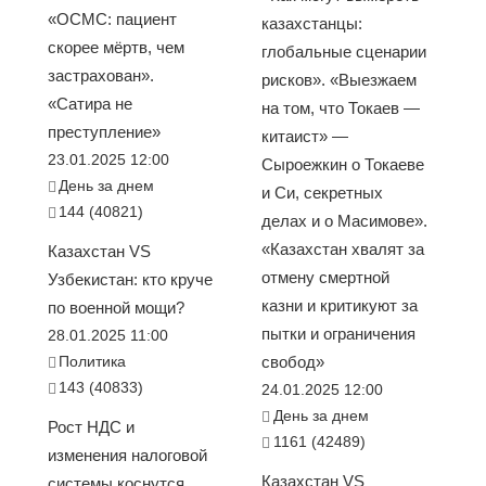
«ОСМС: пациент
казахстанцы:
скорее мёртв, чем
глобальные сценарии
застрахован».
рисков». «Выезжаем
«Сатира не
на том, что Токаев —
преступление»
китаист» —
23.01.2025 12:00
Сыроежкин о Токаеве
День за днем
и Си, секретных
144 (40821)
делах и о Масимове».
«Казахстан хвалят за
Казахстан VS
отмену смертной
Узбекистан: кто круче
казни и критикуют за
по военной мощи?
пытки и ограничения
28.01.2025 11:00
Политика
свобод»
143 (40833)
24.01.2025 12:00
День за днем
Рост НДС и
1161 (42489)
изменения налоговой
Казахстан VS
системы коснутся