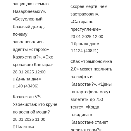
защищают семью
скорее мёртв, чем
Назарбаевых?».
застрахован».
«Безусловный
«Сатира не
базовый доход:
преступление»
почему
23.01.2025 12:00
заволновались
День за днем
адепты «старого»
1124 (40821)
Казахстана?». «Эхо
«Как «трампономика
кровавого Кантара»
2.0» может повлиять
28.01.2025 12:00
на нефть и
День за днем
Казахстан?». «Цены
140 (43496)
на картофель могут
Казахстан VS
взлететь до 750
Узбекистан: кто круче
тенге». «Когда
по военной мощи?
говядина в
28.01.2025 11:00
Казахстане станет
Политика
деликатесом?».