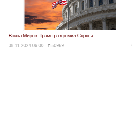
Война Миров. Трамп разгромил Сороса
Вой
08.11.2024 09:00
50969
08.