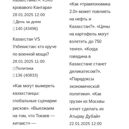
«Как «трампономика
кровавого Кантара»
2.0» может повлиять
28.01.2025 12:00
на нефть и
День за днем
Казахстан?». «Цены
140 (43496)
на картофель могут
Казахстан VS
взлететь до 750
Узбекистан: кто круче
тенге». «Когда
по военной мощи?
говядина в
28.01.2025 11:00
Казахстане станет
Политика
деликатесом?».
136 (40833)
«Парадоксы
«Как могут вымереть
экономической
казахстанцы:
политики». «Как
глобальные сценарии
грузин из Москвы
рисков». «Выезжаем
хочет сделать из
на том, что Токаев —
Атырау Дубай»
китаист» —
22.01.2025 12:00