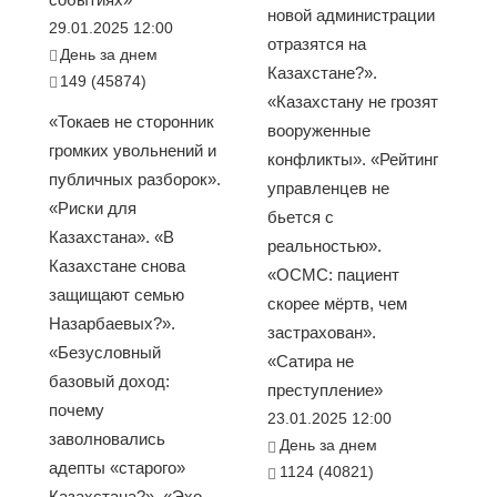
новой администрации
29.01.2025 12:00
отразятся на
День за днем
Казахстане?».
149 (45874)
«Казахстану не грозят
«Токаев не сторонник
вооруженные
громких увольнений и
конфликты». «Рейтинг
публичных разборок».
управленцев не
«Риски для
бьется с
Казахстана». «В
реальностью».
Казахстане снова
«ОСМС: пациент
защищают семью
скорее мёртв, чем
Назарбаевых?».
застрахован».
«Безусловный
«Сатира не
базовый доход:
преступление»
почему
23.01.2025 12:00
заволновались
День за днем
адепты «старого»
1124 (40821)
Казахстана?». «Эхо