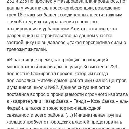
231 и 235 по проспекту Назарбаева планировалось, по
данным участников пресс-конференции, возведение
трех 18-этажных башен, соединенных шестиэтажным
стилобатом, и хотя управления городского
планирования и урбанистики Алматы ответило, что
разрешения на строительство на данном участке
застройщику не выдавалось, такая перспектива сильно
тревожит жителей.
«В настоящее время, застройщик, возводящий
многоэтажный жилой дом по улице Козыбаева, 223,
полностью блокировал проход, которым всегда
пользовались жители домов, работники бизнес-центров
и учащиеся школы №92. Данная ситуация остро
поставила вопрос о проницаемости огромного квартала
в квадрате улиц Назарбаева – Ганди – Козыбаева – аль-
Фараби, а также о транспортно-пешеходной
связанности всего района. (…) Инициативная группа
жильцов требует от городских властей предотвратить
попытки строительства на данном земельном участке и