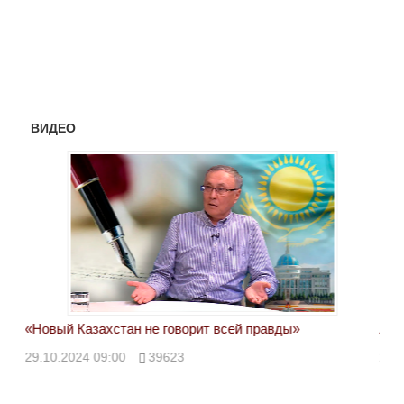
ВИДЕО
«Новый Казахстан не говорит всей правды»
Лон
ми
29.10.2024 09:00
39623
28.