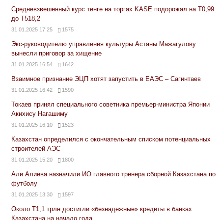
Средневзвешенный курс тенге на торгах KASE подорожал на Т0,99
до Т518,2
31.01.2025 17:25
1575
Экс-руководителю управления культуры Астаны Мажагулову
вынесли приговор за хищение
31.01.2025 16:54
1642
Взаимное признание ЭЦП хотят запустить в ЕАЭС – Сагинтаев
31.01.2025 16:42
1590
Токаев принял специального советника премьер-министра Японии
Акихису Нагашиму
31.01.2025 16:10
1523
Казахстан определился с окончательным списком потенциальных
строителей АЭС
31.01.2025 15:20
1800
Али Алиева назначили ИО главного тренера сборной Казахстана по
футболу
31.01.2025 13:30
1597
Около Т1,1 трлн достигли «безнадежные» кредиты в банках
Казахстана на начало года