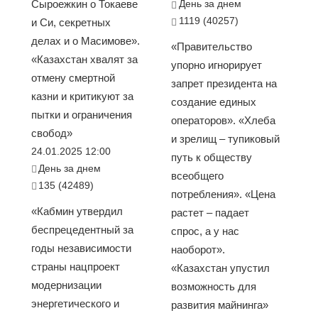
Сыроежкин о Токаеве
День за днем
1119 (40257)
и Си, секретных
делах и о Масимове».
«Правительство
«Казахстан хвалят за
упорно игнорирует
отмену смертной
запрет президента на
казни и критикуют за
создание единых
пытки и ограничения
операторов». «Хлеба
свобод»
и зрелищ – тупиковый
24.01.2025 12:00
путь к обществу
День за днем
всеобщего
135 (42489)
потребления». «Цена
«Кабмин утвердил
растет – падает
беспрецедентный за
спрос, а у нас
годы независимости
наоборот».
страны нацпроект
«Казахстан упустил
модернизации
возможность для
энергетического и
развития майнинга»