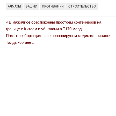
АЛМАТЫ
БАШНИ
ПРОТИВНИКИ
СТРОИТЕЛЬСТВО
Previous
В мажилисе обеспокоены простоем контейнеров на
Навигация
Post:
границе с Китаем и убытками в Т170 млрд
по
Next
Памятник борющимся с коронавирусом медикам появился в
Post:
Талдыкоргане
записям