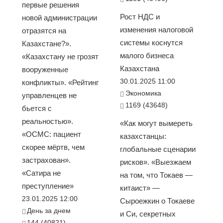
первые решения
Рост НДС и
новой администрации
изменения налоговой
отразятся на
системы коснутся
Казахстане?».
малого бизнеса
«Казахстану не грозят
Казахстана
вооруженные
30.01.2025 11:00
конфликты». «Рейтинг
Экономика
управленцев не
1169 (43648)
бьется с
реальностью».
«Как могут вымереть
«ОСМС: пациент
казахстанцы:
скорее мёртв, чем
глобальные сценарии
застрахован».
рисков». «Выезжаем
«Сатира не
на том, что Токаев —
преступление»
китаист» —
23.01.2025 12:00
Сыроежкин о Токаеве
День за днем
и Си, секретных
144 (40821)