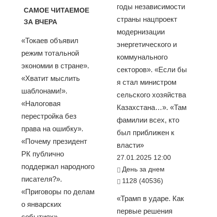
годы независимости
САМОЕ ЧИТАЕМОЕ
страны нацпроект
ЗА ВЧЕРА
модернизации
«Токаев объявил
энергетического и
режим тотальной
коммунального
экономии в стране».
секторов». «Если бы
«Хватит мыслить
я стал министром
шаблонами!».
сельского хозяйства
«Налоговая
Казахстана…». «Там
перестройка без
фамилии всех, кто
права на ошибку».
был приближен к
«Почему президент
власти»
РК публично
27.01.2025 12:00
поддержал народного
День за днем
писателя?».
1128 (40536)
«Приговоры по делам
«Трамп в ударе. Как
о январских
первые решения
событиях»