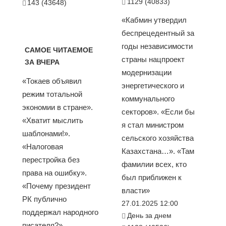
1129 (40833)
143 (43648)
«Кабмин утвердил
беспрецедентный за
годы независимости
САМОЕ ЧИТАЕМОЕ
страны нацпроект
ЗА ВЧЕРА
модернизации
«Токаев объявил
энергетического и
режим тотальной
коммунального
экономии в стране».
секторов». «Если бы
«Хватит мыслить
я стал министром
шаблонами!».
сельского хозяйства
«Налоговая
Казахстана…». «Там
перестройка без
фамилии всех, кто
права на ошибку».
был приближен к
«Почему президент
власти»
РК публично
27.01.2025 12:00
поддержал народного
День за днем
писателя?».