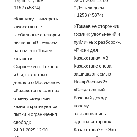
День за днем
29.01.2025 12:00
152 (45874)
День за днем
1253 (45874)
«Как могут вымереть
«Токаев не сторонник
казахстанцы:
громких увольнений и
глобальные сценарии
публичных разборок».
рисков». «Выезжаем
«Риски для
на том, что Токаев —
Казахстана». «В
китаист» —
Казахстане снова
Сыроежкин о Токаеве
защищают семью
и Си, секретных
Назарбаевых?».
делах и о Масимове».
«Безусловный
«Казахстан хвалят за
базовый доход:
отмену смертной
почему
казни и критикуют за
заволновались
пытки и ограничения
адепты «старого»
свобод»
Казахстана?». «Эхо
24.01.2025 12:00