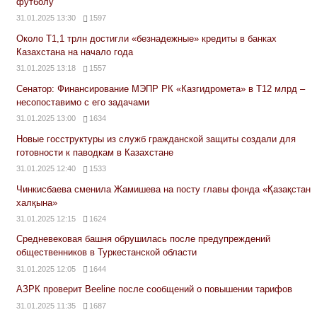
футболу
31.01.2025 13:30
1597
Около Т1,1 трлн достигли «безнадежные» кредиты в банках
Казахстана на начало года
31.01.2025 13:18
1557
Сенатор: Финансирование МЭПР РК «Казгидромета» в Т12 млрд –
несопоставимо с его задачами
31.01.2025 13:00
1634
Новые госструктуры из служб гражданской защиты создали для
готовности к паводкам в Казахстане
31.01.2025 12:40
1533
Чинкисбаева сменила Жамишева на посту главы фонда «Қазақстан
халқына»
31.01.2025 12:15
1624
Средневековая башня обрушилась после предупреждений
общественников в Туркестанской области
31.01.2025 12:05
1644
АЗРК проверит Beeline после сообщений о повышении тарифов
31.01.2025 11:35
1687