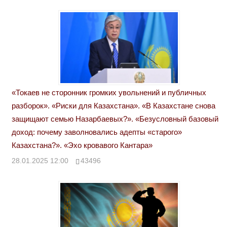
«Токаев не сторонник громких увольнений и публичных
разборок». «Риски для Казахстана». «В Казахстане снова
защищают семью Назарбаевых?». «Безусловный базовый
доход: почему заволновались адепты «старого»
Казахстана?». «Эхо кровавого Кантара»
28.01.2025 12:00
43496