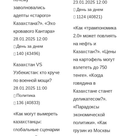
23.01.2025 12:00
заволновались
День за днем
адепты «старого»
1124 (40821)
Казахстана?». «Эхо
«Как «трампономика
кровавого Кантара»
2.0» может повлиять
28.01.2025 12:00
на нефть и
День за днем
Казахстан?». «Цены
140 (43496)
на картофель могут
Казахстан VS
взлететь до 750
Узбекистан: кто круче
тенге». «Когда
по военной мощи?
говядина в
28.01.2025 11:00
Казахстане станет
Политика
деликатесом?».
136 (40833)
«Парадоксы
«Как могут вымереть
экономической
казахстанцы:
политики». «Как
глобальные сценарии
грузин из Москвы