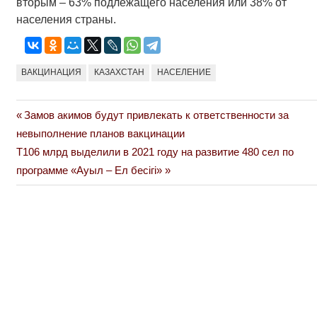
вторым – 63% подлежащего населения или 38% от
населения страны.
ВАКЦИНАЦИЯ
КАЗАХСТАН
НАСЕЛЕНИЕ
Previous
Замов акимов будут привлекать к ответственности за
Навигация
Post:
невыполнение планов вакцинации
по
Next
Т106 млрд выделили в 2021 году на развитие 480 сел по
Post:
программе «Ауыл – Ел бесігі»
записям