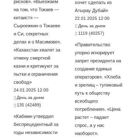
рисков». «Выезжаем
хочет сделать из
на том, что Токаев —
Атырау Дубай»
китаист» —
22.01.2025 12:00
Сыроежкин о Токаеве
День за днем
1119 (40257)
и Си, секретных
делах и о Масимове».
«Правительство
«Казахстан хвалят за
упорно игнорирует
отмену смертной
запрет президента на
казни и критикуют за
создание единых
пытки и ограничения
операторов». «Хлеба
свобод»
и зрелищ – тупиковый
24.01.2025 12:00
путь к обществу
День за днем
всеобщего
135 (42489)
потребления». «Цена
«Кабмин утвердил
растет – падает
беспрецедентный за
спрос, а у нас
годы независимости
наоборот».