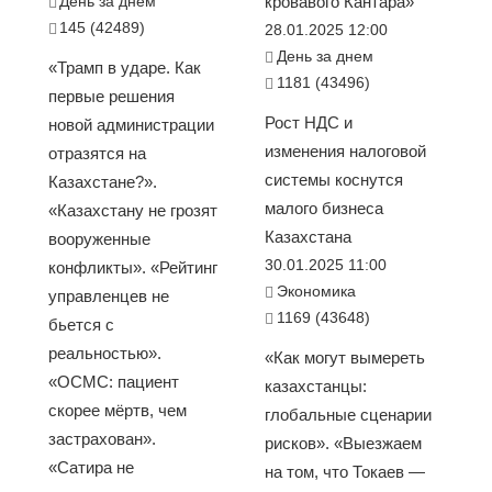
День за днем
кровавого Кантара»
145 (42489)
28.01.2025 12:00
День за днем
«Трамп в ударе. Как
1181 (43496)
первые решения
Рост НДС и
новой администрации
изменения налоговой
отразятся на
системы коснутся
Казахстане?».
малого бизнеса
«Казахстану не грозят
Казахстана
вооруженные
30.01.2025 11:00
конфликты». «Рейтинг
Экономика
управленцев не
1169 (43648)
бьется с
реальностью».
«Как могут вымереть
«ОСМС: пациент
казахстанцы:
скорее мёртв, чем
глобальные сценарии
застрахован».
рисков». «Выезжаем
«Сатира не
на том, что Токаев —