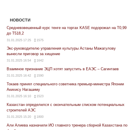
НОВОСТИ
Средневзвешенный курс тенге на торгах KASE подорожал на Т0,99
до Т518,2
31.01.2025 17:25
1575
Экс-руководителю управления культуры Астаны Мажагулову
вынесли приговор за хищение
31.01.2025 16:54
1642
Взаимное признание ЭЦП хотят запустить в ЕАЭС – Сагинтаев
31.01.2025 16:42
1590
Токаев принял специального советника премьер-министра Японии
Акихису Нагашиму
31.01.2025 16:10
1523
Казахстан определился с окончательным списком потенциальных
строителей АЭС
31.01.2025 15:20
1800
Али Алиева назначили ИО главного тренера сборной Казахстана по