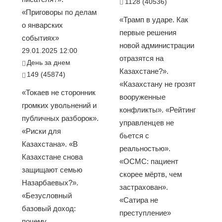
1128 (40536)
«Приговоры по делам
«Трамп в ударе. Как
о январских
первые решения
событиях»
новой администрации
29.01.2025 12:00
отразятся на
День за днем
Казахстане?».
149 (45874)
«Казахстану не грозят
«Токаев не сторонник
вооруженные
громких увольнений и
конфликты». «Рейтинг
публичных разборок».
управленцев не
«Риски для
бьется с
Казахстана». «В
реальностью».
Казахстане снова
«ОСМС: пациент
защищают семью
скорее мёртв, чем
Назарбаевых?».
застрахован».
«Безусловный
«Сатира не
базовый доход:
преступление»
почему