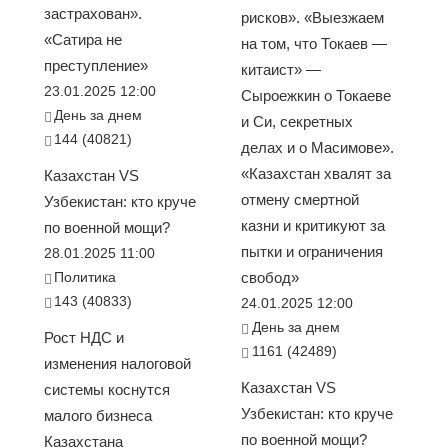
застрахован».
рисков». «Выезжаем
«Сатира не
на том, что Токаев —
преступление»
китаист» —
23.01.2025 12:00
Сыроежкин о Токаеве
День за днем
и Си, секретных
144 (40821)
делах и о Масимове».
«Казахстан хвалят за
Казахстан VS
отмену смертной
Узбекистан: кто круче
казни и критикуют за
по военной мощи?
пытки и ограничения
28.01.2025 11:00
Политика
свобод»
143 (40833)
24.01.2025 12:00
День за днем
Рост НДС и
1161 (42489)
изменения налоговой
Казахстан VS
системы коснутся
Узбекистан: кто круче
малого бизнеса
по военной мощи?
Казахстана