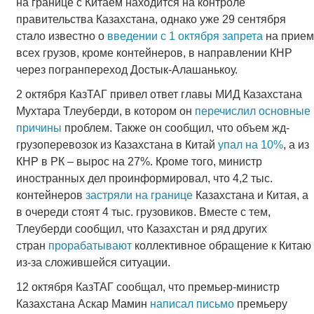
на границе с Китаем находится на контроле
правительства Казахстана, однако уже 29 сентября
стало известно о
введении с 1 октября запрета
на прием
всех грузов, кроме контейнеров, в направлении КНР
через погранпереход Достык-Алашанькоу.
2 октября КазТАГ привел ответ главы МИД Казахстана
Мухтара Тлеуберди, в котором он
перечислил основные
причины
проблем. Также он сообщил, что объем жд-
грузоперевозок из Казахстана в Китай
упал на 10%
, а из
КНР в РК – вырос на 27%. Кроме того, министр
иностранных дел проинформировал, что 4,2 тыс.
контейнеров
застряли на границе
Казахстана и Китая, а
в очереди стоят 4 тыс. грузовиков. Вместе с тем,
Тлеуберди сообщил, что Казахстан и ряд других
стран
прорабатывают
коллективное обращение к Китаю
из-за сложившейся ситуации.
12 октября КазТАГ сообщал, что премьер-министр
Казахстана Аскар Мамин
написал письмо
премьеру