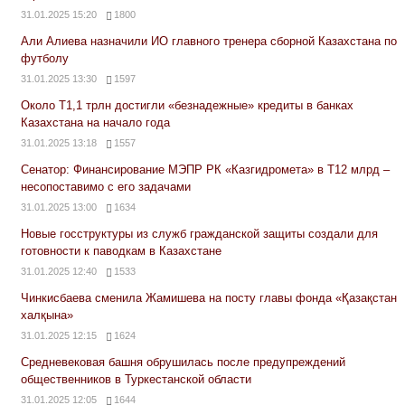
31.01.2025 15:20
1800
Али Алиева назначили ИО главного тренера сборной Казахстана по
футболу
31.01.2025 13:30
1597
Около Т1,1 трлн достигли «безнадежные» кредиты в банках
Казахстана на начало года
31.01.2025 13:18
1557
Сенатор: Финансирование МЭПР РК «Казгидромета» в Т12 млрд –
несопоставимо с его задачами
31.01.2025 13:00
1634
Новые госструктуры из служб гражданской защиты создали для
готовности к паводкам в Казахстане
31.01.2025 12:40
1533
Чинкисбаева сменила Жамишева на посту главы фонда «Қазақстан
халқына»
31.01.2025 12:15
1624
Средневековая башня обрушилась после предупреждений
общественников в Туркестанской области
31.01.2025 12:05
1644