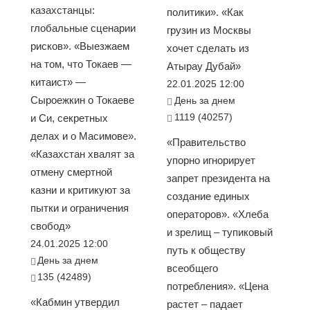
казахстанцы:
политики». «Как
глобальные сценарии
грузин из Москвы
рисков». «Выезжаем
хочет сделать из
на том, что Токаев —
Атырау Дубай»
китаист» —
22.01.2025 12:00
Сыроежкин о Токаеве
День за днем
1119 (40257)
и Си, секретных
делах и о Масимове».
«Правительство
«Казахстан хвалят за
упорно игнорирует
отмену смертной
запрет президента на
казни и критикуют за
создание единых
пытки и ограничения
операторов». «Хлеба
свобод»
и зрелищ – тупиковый
24.01.2025 12:00
путь к обществу
День за днем
всеобщего
135 (42489)
потребления». «Цена
«Кабмин утвердил
растет – падает