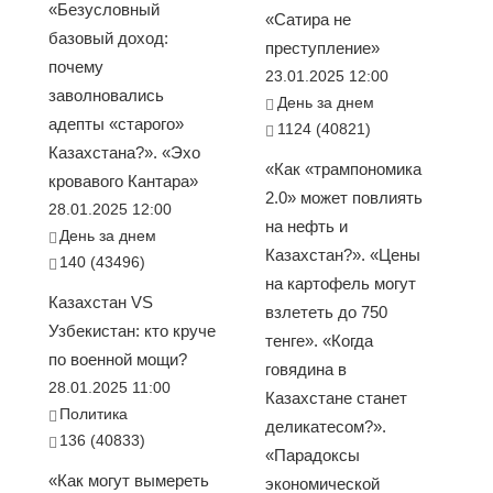
«Безусловный
«Сатира не
базовый доход:
преступление»
почему
23.01.2025 12:00
заволновались
День за днем
адепты «старого»
1124 (40821)
Казахстана?». «Эхо
«Как «трампономика
кровавого Кантара»
2.0» может повлиять
28.01.2025 12:00
на нефть и
День за днем
Казахстан?». «Цены
140 (43496)
на картофель могут
Казахстан VS
взлететь до 750
Узбекистан: кто круче
тенге». «Когда
по военной мощи?
говядина в
28.01.2025 11:00
Казахстане станет
Политика
деликатесом?».
136 (40833)
«Парадоксы
«Как могут вымереть
экономической