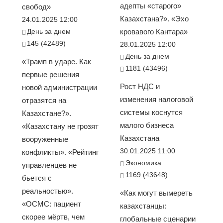
адепты «старого»
свобод»
Казахстана?». «Эхо
24.01.2025 12:00
День за днем
кровавого Кантара»
145 (42489)
28.01.2025 12:00
День за днем
«Трамп в ударе. Как
1181 (43496)
первые решения
Рост НДС и
новой администрации
изменения налоговой
отразятся на
системы коснутся
Казахстане?».
малого бизнеса
«Казахстану не грозят
Казахстана
вооруженные
30.01.2025 11:00
конфликты». «Рейтинг
Экономика
управленцев не
1169 (43648)
бьется с
реальностью».
«Как могут вымереть
«ОСМС: пациент
казахстанцы:
скорее мёртв, чем
глобальные сценарии