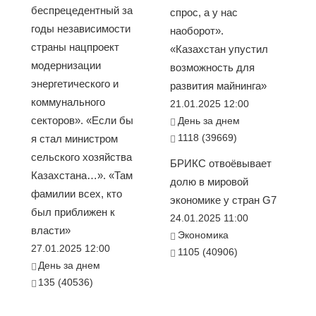
беспрецедентный за
спрос, а у нас
годы независимости
наоборот».
страны нацпроект
«Казахстан упустил
модернизации
возможность для
энергетического и
развития майнинга»
коммунального
21.01.2025 12:00
секторов». «Если бы
День за днем
1118 (39669)
я стал министром
сельского хозяйства
БРИКС отвоёвывает
Казахстана…». «Там
долю в мировой
фамилии всех, кто
экономике у стран G7
был приближен к
24.01.2025 11:00
власти»
Экономика
27.01.2025 12:00
1105 (40906)
День за днем
135 (40536)