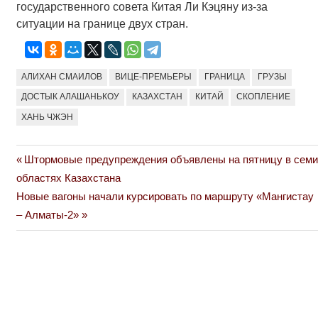
государственного совета Китая Ли Кэцяну из-за
ситуации на границе двух стран.
АЛИХАН СМАИЛОВ
ВИЦЕ-ПРЕМЬЕРЫ
ГРАНИЦА
ГРУЗЫ
ДОСТЫК АЛАШАНЬКОУ
КАЗАХСТАН
КИТАЙ
СКОПЛЕНИЕ
ХАНЬ ЧЖЭН
Previous
Штормовые предупреждения объявлены на пятницу в семи
Навигация
Post:
областях Казахстана
по
Next
Новые вагоны начали курсировать по маршруту «Мангистау
Post:
– Алматы-2»
записям