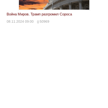
Война Миров. Трамп разгромил Сороса
Вой
08.11.2024 09:00
50969
08.