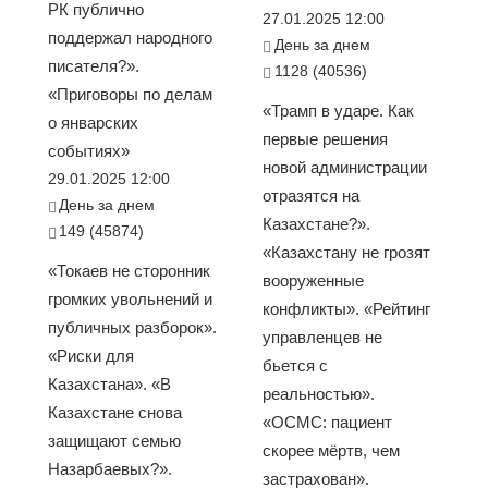
РК публично
27.01.2025 12:00
поддержал народного
День за днем
писателя?».
1128 (40536)
«Приговоры по делам
«Трамп в ударе. Как
о январских
первые решения
событиях»
новой администрации
29.01.2025 12:00
отразятся на
День за днем
Казахстане?».
149 (45874)
«Казахстану не грозят
«Токаев не сторонник
вооруженные
громких увольнений и
конфликты». «Рейтинг
публичных разборок».
управленцев не
«Риски для
бьется с
Казахстана». «В
реальностью».
Казахстане снова
«ОСМС: пациент
защищают семью
скорее мёртв, чем
Назарбаевых?».
застрахован».