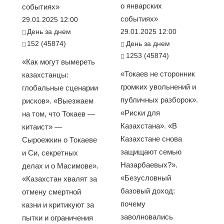
о январских
событиях»
событиях»
29.01.2025 12:00
День за днем
29.01.2025 12:00
152 (45874)
День за днем
1253 (45874)
«Как могут вымереть
«Токаев не сторонник
казахстанцы:
громких увольнений и
глобальные сценарии
публичных разборок».
рисков». «Выезжаем
«Риски для
на том, что Токаев —
Казахстана». «В
китаист» —
Казахстане снова
Сыроежкин о Токаеве
защищают семью
и Си, секретных
Назарбаевых?».
делах и о Масимове».
«Безусловный
«Казахстан хвалят за
базовый доход:
отмену смертной
почему
казни и критикуют за
заволновались
пытки и ограничения