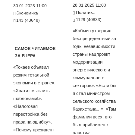
28.01.2025 11:00
30.01.2025 11:00
Политика
Экономика
1129 (40833)
143 (43648)
«Кабмин утвердил
беспрецедентный за
годы независимости
САМОЕ ЧИТАЕМОЕ
страны нацпроект
ЗА ВЧЕРА
модернизации
«Токаев объявил
энергетического и
режим тотальной
коммунального
экономии в стране».
секторов». «Если бы
«Хватит мыслить
я стал министром
шаблонами!».
сельского хозяйства
«Налоговая
Казахстана…». «Там
перестройка без
фамилии всех, кто
права на ошибку».
был приближен к
«Почему президент
власти»