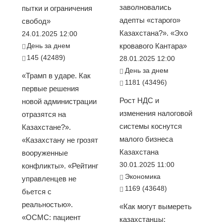
заволновались
пытки и ограничения
адепты «старого»
свобод»
Казахстана?». «Эхо
24.01.2025 12:00
День за днем
кровавого Кантара»
145 (42489)
28.01.2025 12:00
День за днем
«Трамп в ударе. Как
1181 (43496)
первые решения
Рост НДС и
новой администрации
изменения налоговой
отразятся на
системы коснутся
Казахстане?».
малого бизнеса
«Казахстану не грозят
Казахстана
вооруженные
30.01.2025 11:00
конфликты». «Рейтинг
Экономика
управленцев не
1169 (43648)
бьется с
реальностью».
«Как могут вымереть
«ОСМС: пациент
казахстанцы: