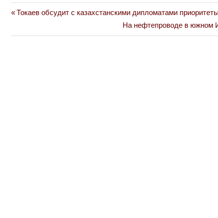
Previous
Токаев обсудит с казахстанскими дипломатами приоритет
Навигация
Post:
Next
На нефтепроводе в южном 
по
Post:
записям