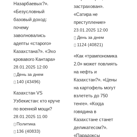
Назарбаевых?».
застрахован».
«Безусловный
«Сатира не
базовый доход:
преступление»
почему
23.01.2025 12:00
заволновались
День за днем
адепты «старого»
1124 (40821)
Казахстана?». «Эхо
«Как «трампономика
кровавого Кантара»
2.0» может повлиять
28.01.2025 12:00
на нефть и
День за днем
Казахстан?». «Цены
140 (43496)
на картофель могут
Казахстан VS
взлететь до 750
Узбекистан: кто круче
тенге». «Когда
по военной мощи?
говядина в
28.01.2025 11:00
Казахстане станет
Политика
деликатесом?».
136 (40833)
«Парадоксы