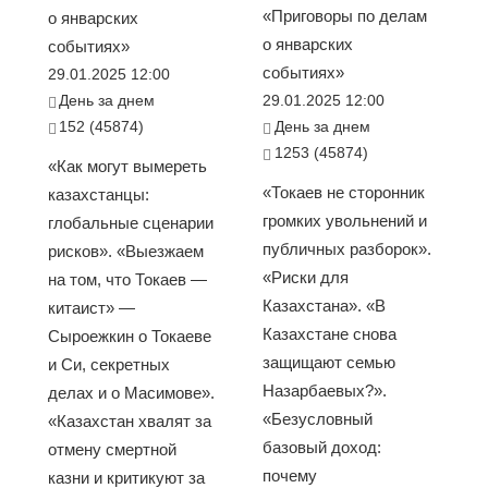
«Приговоры по делам
о январских
о январских
событиях»
событиях»
29.01.2025 12:00
День за днем
29.01.2025 12:00
152 (45874)
День за днем
1253 (45874)
«Как могут вымереть
«Токаев не сторонник
казахстанцы:
громких увольнений и
глобальные сценарии
публичных разборок».
рисков». «Выезжаем
«Риски для
на том, что Токаев —
Казахстана». «В
китаист» —
Казахстане снова
Сыроежкин о Токаеве
защищают семью
и Си, секретных
Назарбаевых?».
делах и о Масимове».
«Безусловный
«Казахстан хвалят за
базовый доход:
отмену смертной
почему
казни и критикуют за