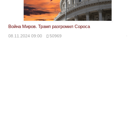
Война Миров. Трамп разгромил Сороса
Вой
08.11.2024 09:00
50969
08.