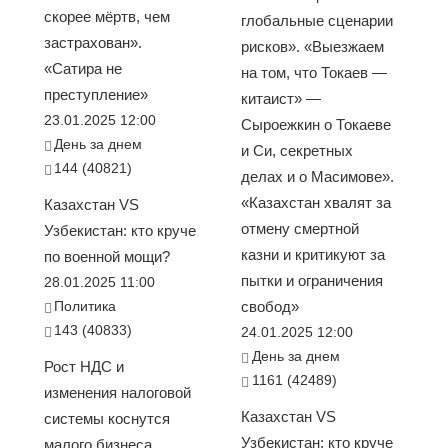
скорее мёртв, чем
глобальные сценарии
застрахован».
рисков». «Выезжаем
«Сатира не
на том, что Токаев —
преступление»
китаист» —
23.01.2025 12:00
Сыроежкин о Токаеве
День за днем
и Си, секретных
144 (40821)
делах и о Масимове».
«Казахстан хвалят за
Казахстан VS
отмену смертной
Узбекистан: кто круче
казни и критикуют за
по военной мощи?
пытки и ограничения
28.01.2025 11:00
Политика
свобод»
143 (40833)
24.01.2025 12:00
День за днем
Рост НДС и
1161 (42489)
изменения налоговой
Казахстан VS
системы коснутся
Узбекистан: кто круче
малого бизнеса