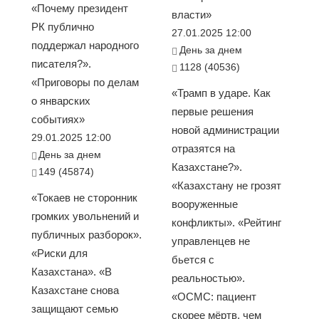
«Почему президент
власти»
РК публично
27.01.2025 12:00
поддержал народного
День за днем
писателя?».
1128 (40536)
«Приговоры по делам
«Трамп в ударе. Как
о январских
первые решения
событиях»
новой администрации
29.01.2025 12:00
отразятся на
День за днем
Казахстане?».
149 (45874)
«Казахстану не грозят
«Токаев не сторонник
вооруженные
громких увольнений и
конфликты». «Рейтинг
публичных разборок».
управленцев не
«Риски для
бьется с
Казахстана». «В
реальностью».
Казахстане снова
«ОСМС: пациент
защищают семью
скорее мёртв, чем