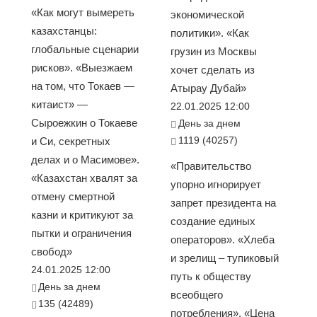
«Как могут вымереть
экономической
казахстанцы:
политики». «Как
глобальные сценарии
грузин из Москвы
рисков». «Выезжаем
хочет сделать из
на том, что Токаев —
Атырау Дубай»
китаист» —
22.01.2025 12:00
Сыроежкин о Токаеве
День за днем
1119 (40257)
и Си, секретных
делах и о Масимове».
«Правительство
«Казахстан хвалят за
упорно игнорирует
отмену смертной
запрет президента на
казни и критикуют за
создание единых
пытки и ограничения
операторов». «Хлеба
свобод»
и зрелищ – тупиковый
24.01.2025 12:00
путь к обществу
День за днем
всеобщего
135 (42489)
потребления». «Цена