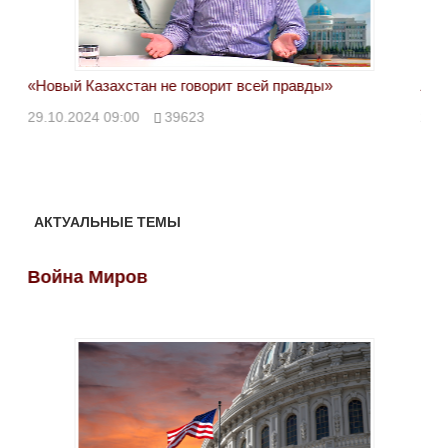
«Новый Казахстан не говорит всей правды»
Лон
ми
29.10.2024 09:00
39623
28.
АКТУАЛЬНЫЕ ТЕМЫ
Война Миров
Во