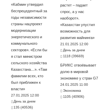
«Кабмин утвердил
растет – падает
беспрецедентный за
спрос, а у нас
годы независимости
наоборот».
страны нацпроект
«Казахстан упустил
модернизации
возможность для
энергетического и
развития майнинга»
коммунального
21.01.2025 12:00
секторов». «Если бы
День за днем
1118 (39669)
я стал министром
сельского хозяйства
БРИКС отвоёвывает
Казахстана…». «Там
долю в мировой
фамилии всех, кто
экономике у стран G7
был приближен к
24.01.2025 11:00
власти»
Экономика
27.01.2025 12:00
1105 (40906)
День за днем
135 (40536)