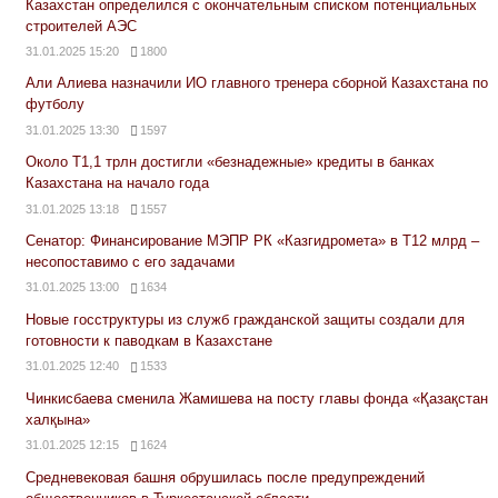
Казахстан определился с окончательным списком потенциальных
строителей АЭС
31.01.2025 15:20
1800
Али Алиева назначили ИО главного тренера сборной Казахстана по
футболу
31.01.2025 13:30
1597
Около Т1,1 трлн достигли «безнадежные» кредиты в банках
Казахстана на начало года
31.01.2025 13:18
1557
Сенатор: Финансирование МЭПР РК «Казгидромета» в Т12 млрд –
несопоставимо с его задачами
31.01.2025 13:00
1634
Новые госструктуры из служб гражданской защиты создали для
готовности к паводкам в Казахстане
31.01.2025 12:40
1533
Чинкисбаева сменила Жамишева на посту главы фонда «Қазақстан
халқына»
31.01.2025 12:15
1624
Средневековая башня обрушилась после предупреждений