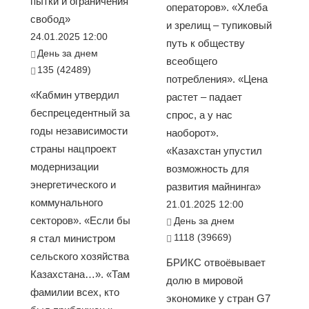
пытки и ограничения
операторов». «Хлеба
свобод»
и зрелищ – тупиковый
24.01.2025 12:00
путь к обществу
День за днем
всеобщего
135 (42489)
потребления». «Цена
«Кабмин утвердил
растет – падает
беспрецедентный за
спрос, а у нас
годы независимости
наоборот».
страны нацпроект
«Казахстан упустил
модернизации
возможность для
энергетического и
развития майнинга»
коммунального
21.01.2025 12:00
секторов». «Если бы
День за днем
1118 (39669)
я стал министром
сельского хозяйства
БРИКС отвоёвывает
Казахстана…». «Там
долю в мировой
фамилии всех, кто
экономике у стран G7