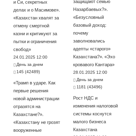
защищают семью
и Си, секретных
Назарбаевых?».
делах и о Масимове».
«Безусловный
«Казахстан хвалят за
базовый доход:
отмену смертной
почему
казни и критикуют за
заволновались
пытки и ограничения
адепты «старого»
свобод»
Казахстана?». «Эхо
24.01.2025 12:00
День за днем
кровавого Кантара»
145 (42489)
28.01.2025 12:00
День за днем
«Трамп в ударе. Как
1181 (43496)
первые решения
Рост НДС и
новой администрации
изменения налоговой
отразятся на
системы коснутся
Казахстане?».
малого бизнеса
«Казахстану не грозят
Казахстана
вооруженные