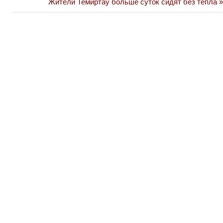
Next
Жители Темиртау больше суток сидят без тепла
Post:
записям