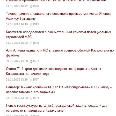
Взаимное признание ЭЦП хотят запустить в ЕАЭС – Сагинтаев
31.01.2025 16:42
1590
Токаев принял специального советника премьер-министра Японии
Акихису Нагашиму
31.01.2025 16:10
1523
Казахстан определился с окончательным списком потенциальных
строителей АЭС
31.01.2025 15:20
1800
Али Алиева назначили ИО главного тренера сборной Казахстана по
футболу
31.01.2025 13:30
1597
Около Т1,1 трлн достигли «безнадежные» кредиты в банках
Казахстана на начало года
31.01.2025 13:18
1557
Сенатор: Финансирование МЭПР РК «Казгидромета» в Т12 млрд –
несопоставимо с его задачами
31.01.2025 13:00
1634
Новые госструктуры из служб гражданской защиты создали для
готовности к паводкам в Казахстане