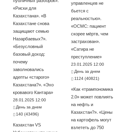
публичных разборок».
управленцев не
«Риски для
бьется с
Казахстана». «В
реальностью».
Казахстане снова
«ОСМС: пациент
защищают семью
скорее мёртв, чем
Назарбаевых?».
застрахован».
«Безусловный
«Сатира не
базовый доход:
преступление»
почему
23.01.2025 12:00
заволновались
День за днем
адепты «старого»
1124 (40821)
Казахстана?». «Эхо
«Как «трампономика
кровавого Кантара»
2.0» может повлиять
28.01.2025 12:00
на нефть и
День за днем
Казахстан?». «Цены
140 (43496)
на картофель могут
Казахстан VS
взлететь до 750