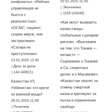
30.01.2025 11:00
конфликты». «Рейтинг
Экономика
управленцев не
1169 (43648)
бьется с
реальностью».
«Как могут вымереть
«ОСМС: пациент
казахстанцы:
скорее мёртв, чем
глобальные сценарии
застрахован».
рисков». «Выезжаем
«Сатира не
на том, что Токаев —
преступление»
китаист» —
23.01.2025 12:00
Сыроежкин о Токаеве
День за днем
и Си, секретных
144 (40821)
делах и о Масимове».
«Казахстан хвалят за
Казахстан VS
отмену смертной
Узбекистан: кто круче
казни и критикуют за
по военной мощи?
пытки и ограничения
28.01.2025 11:00
Политика
свобод»