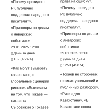
права на ошибку».
«Почему президент
«Почему президент
РК публично
РК публично
поддержал народного
поддержал народного
писателя?».
писателя?».
«Приговоры по делам
«Приговоры по делам
о январских
о январских
событиях»
событиях»
29.01.2025 12:00
День за днем
29.01.2025 12:00
152 (45874)
День за днем
1253 (45874)
«Как могут вымереть
«Токаев не сторонник
казахстанцы:
громких увольнений и
глобальные сценарии
публичных разборок».
рисков». «Выезжаем
«Риски для
на том, что Токаев —
Казахстана». «В
китаист» —
Казахстане снова
Сыроежкин о Токаеве