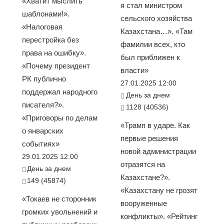
«Хватит мыслить
я стал министром
шаблонами!».
сельского хозяйства
«Налоговая
Казахстана…». «Там
перестройка без
фамилии всех, кто
права на ошибку».
был приближен к
«Почему президент
власти»
РК публично
27.01.2025 12:00
поддержал народного
День за днем
писателя?».
1128 (40536)
«Приговоры по делам
«Трамп в ударе. Как
о январских
первые решения
событиях»
новой администрации
29.01.2025 12:00
отразятся на
День за днем
Казахстане?».
149 (45874)
«Казахстану не грозят
«Токаев не сторонник
вооруженные
громких увольнений и
конфликты». «Рейтинг