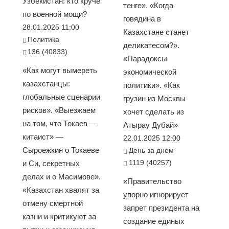
Узбекистан: кто круче
тенге». «Когда
по военной мощи?
говядина в
28.01.2025 11:00
Казахстане станет
Политика
деликатесом?».
136 (40833)
«Парадоксы
«Как могут вымереть
экономической
казахстанцы:
политики». «Как
глобальные сценарии
грузин из Москвы
рисков». «Выезжаем
хочет сделать из
на том, что Токаев —
Атырау Дубай»
китаист» —
22.01.2025 12:00
Сыроежкин о Токаеве
День за днем
1119 (40257)
и Си, секретных
делах и о Масимове».
«Правительство
«Казахстан хвалят за
упорно игнорирует
отмену смертной
запрет президента на
казни и критикуют за
создание единых