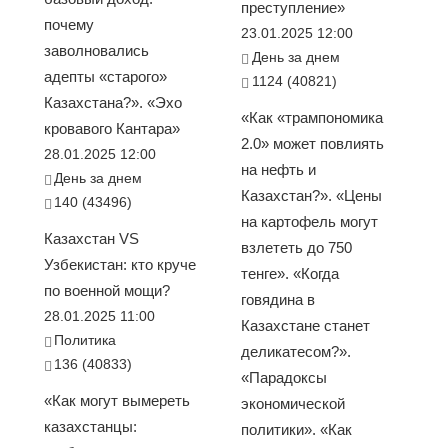
преступление»
почему
23.01.2025 12:00
заволновались
День за днем
адепты «старого»
1124 (40821)
Казахстана?». «Эхо
«Как «трампономика
кровавого Кантара»
2.0» может повлиять
28.01.2025 12:00
на нефть и
День за днем
Казахстан?». «Цены
140 (43496)
на картофель могут
Казахстан VS
взлететь до 750
Узбекистан: кто круче
тенге». «Когда
по военной мощи?
говядина в
28.01.2025 11:00
Казахстане станет
Политика
деликатесом?».
136 (40833)
«Парадоксы
«Как могут вымереть
экономической
казахстанцы:
политики». «Как