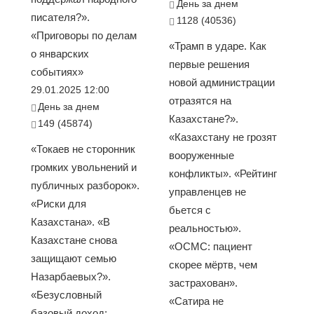
День за днем
писателя?».
1128 (40536)
«Приговоры по делам
«Трамп в ударе. Как
о январских
первые решения
событиях»
новой администрации
29.01.2025 12:00
отразятся на
День за днем
Казахстане?».
149 (45874)
«Казахстану не грозят
«Токаев не сторонник
вооруженные
громких увольнений и
конфликты». «Рейтинг
публичных разборок».
управленцев не
«Риски для
бьется с
Казахстана». «В
реальностью».
Казахстане снова
«ОСМС: пациент
защищают семью
скорее мёртв, чем
Назарбаевых?».
застрахован».
«Безусловный
«Сатира не
базовый доход: