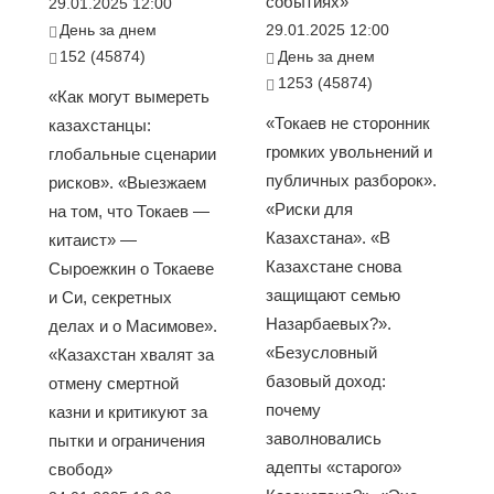
событиях»
29.01.2025 12:00
День за днем
29.01.2025 12:00
152 (45874)
День за днем
1253 (45874)
«Как могут вымереть
«Токаев не сторонник
казахстанцы:
громких увольнений и
глобальные сценарии
публичных разборок».
рисков». «Выезжаем
«Риски для
на том, что Токаев —
Казахстана». «В
китаист» —
Казахстане снова
Сыроежкин о Токаеве
защищают семью
и Си, секретных
Назарбаевых?».
делах и о Масимове».
«Безусловный
«Казахстан хвалят за
базовый доход:
отмену смертной
почему
казни и критикуют за
заволновались
пытки и ограничения
адепты «старого»
свобод»