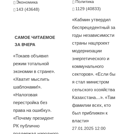
Политика
Экономика
1129 (40833)
143 (43648)
«Кабмин утвердил
беспрецедентный за
годы независимости
САМОЕ ЧИТАЕМОЕ
страны нацпроект
ЗА ВЧЕРА
модернизации
«Токаев объявил
энергетического и
режим тотальной
коммунального
экономии в стране».
секторов». «Если бы
«Хватит мыслить
я стал министром
шаблонами!».
сельского хозяйства
«Налоговая
Казахстана…». «Там
перестройка без
фамилии всех, кто
права на ошибку».
был приближен к
«Почему президент
власти»
РК публично
27.01.2025 12:00
поддержал народного