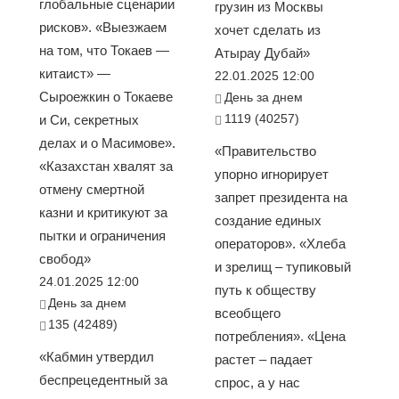
глобальные сценарии
грузин из Москвы
рисков». «Выезжаем
хочет сделать из
на том, что Токаев —
Атырау Дубай»
китаист» —
22.01.2025 12:00
Сыроежкин о Токаеве
День за днем
1119 (40257)
и Си, секретных
делах и о Масимове».
«Правительство
«Казахстан хвалят за
упорно игнорирует
отмену смертной
запрет президента на
казни и критикуют за
создание единых
пытки и ограничения
операторов». «Хлеба
свобод»
и зрелищ – тупиковый
24.01.2025 12:00
путь к обществу
День за днем
всеобщего
135 (42489)
потребления». «Цена
«Кабмин утвердил
растет – падает
беспрецедентный за
спрос, а у нас