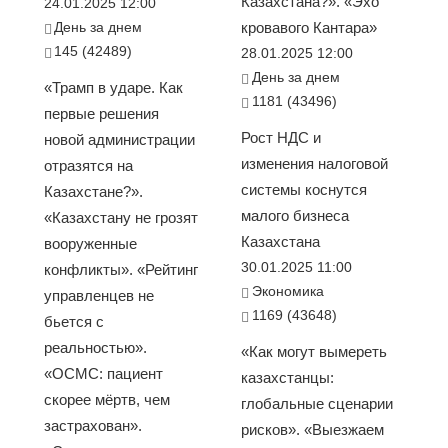
Казахстана?». «Эхо
24.01.2025 12:00
День за днем
кровавого Кантара»
145 (42489)
28.01.2025 12:00
День за днем
«Трамп в ударе. Как
1181 (43496)
первые решения
Рост НДС и
новой администрации
изменения налоговой
отразятся на
системы коснутся
Казахстане?».
малого бизнеса
«Казахстану не грозят
Казахстана
вооруженные
30.01.2025 11:00
конфликты». «Рейтинг
Экономика
управленцев не
1169 (43648)
бьется с
реальностью».
«Как могут вымереть
«ОСМС: пациент
казахстанцы:
скорее мёртв, чем
глобальные сценарии
застрахован».
рисков». «Выезжаем