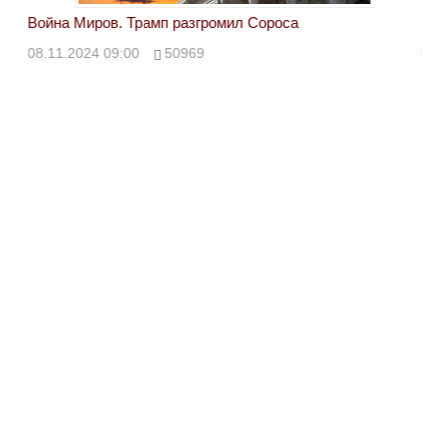
Война Миров. Трамп разгромил Сороса
Вой
08.11.2024 09:00
50969
08.