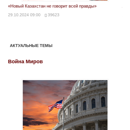
«Новый Казахстан не говорит всей правды»
Лон
ми
29.10.2024 09:00
39623
28.
АКТУАЛЬНЫЕ ТЕМЫ
Война Миров
Во