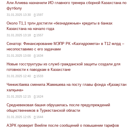
Али Алиева назначили ИО главного тренера сборной Казахстана по
футболу
31.01.2025 13:30
1597
Около Т1,1 трлн достигли «безнадежные» кредиты в банках
Казахстана на начало года
31.01.2025 13:18
1557
Сенатор: Финансирование МЭПР РК «Казгидромета» в Т12 млрд –
несопоставимо с его задачами
31.01.2025 13:00
1634
Новые госструктуры из служб гражданской защиты создали для
готовности к паводкам в Казахстане
31.01.2025 12:40
1533
Чинкисбаева сменила Жамишева на посту главы фонда «Қазақстан
халқына»
31.01.2025 12:15
1624
Средневековая башня обрушилась после предупреждений
общественников в Туркестанской области
31.01.2025 12:05
1644
АЗРК проверит Beeline после сообщений о повышении тарифов