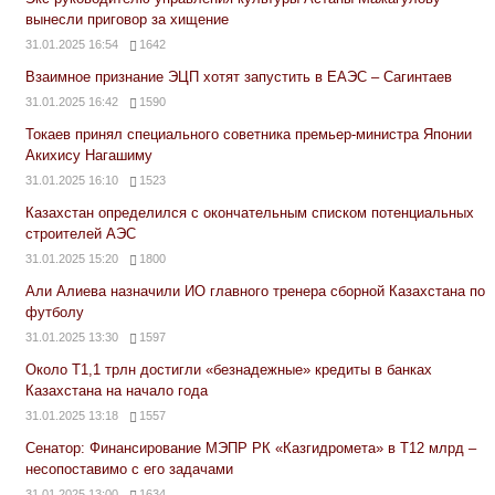
вынесли приговор за хищение
31.01.2025 16:54
1642
Взаимное признание ЭЦП хотят запустить в ЕАЭС – Сагинтаев
31.01.2025 16:42
1590
Токаев принял специального советника премьер-министра Японии
Акихису Нагашиму
31.01.2025 16:10
1523
Казахстан определился с окончательным списком потенциальных
строителей АЭС
31.01.2025 15:20
1800
Али Алиева назначили ИО главного тренера сборной Казахстана по
футболу
31.01.2025 13:30
1597
Около Т1,1 трлн достигли «безнадежные» кредиты в банках
Казахстана на начало года
31.01.2025 13:18
1557
Сенатор: Финансирование МЭПР РК «Казгидромета» в Т12 млрд –
несопоставимо с его задачами
31.01.2025 13:00
1634