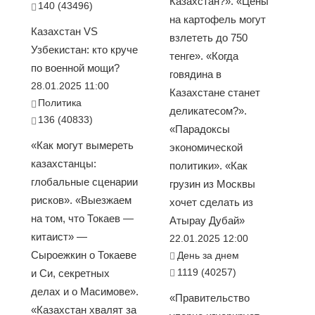
Казахстан?». «Цены
140 (43496)
на картофель могут
Казахстан VS
взлететь до 750
Узбекистан: кто круче
тенге». «Когда
по военной мощи?
говядина в
28.01.2025 11:00
Казахстане станет
Политика
деликатесом?».
136 (40833)
«Парадоксы
«Как могут вымереть
экономической
казахстанцы:
политики». «Как
глобальные сценарии
грузин из Москвы
рисков». «Выезжаем
хочет сделать из
на том, что Токаев —
Атырау Дубай»
китаист» —
22.01.2025 12:00
Сыроежкин о Токаеве
День за днем
1119 (40257)
и Си, секретных
делах и о Масимове».
«Правительство
«Казахстан хвалят за