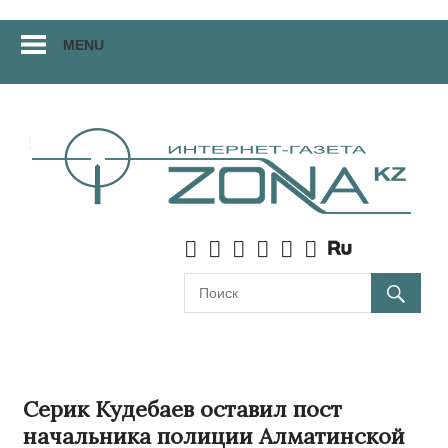
Перейти
MENU
к
материалам
Серик Кудебаев оставил пост
начальника полиции Алматинской