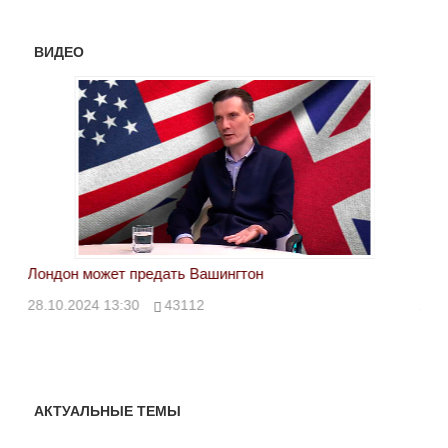
ВИДЕО
Лондон может предать Вашингтон
Эле
28.10.2024 13:30
43112
24.
АКТУАЛЬНЫЕ ТЕМЫ