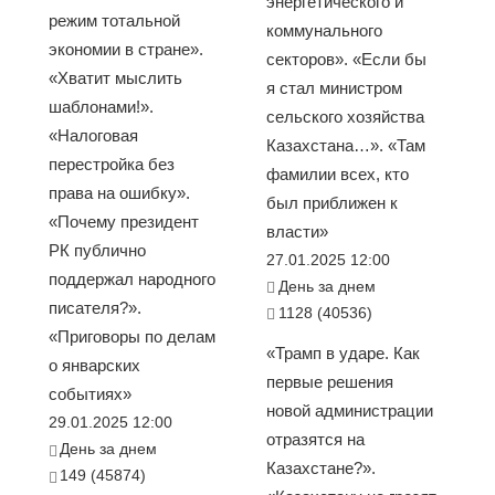
энергетического и
режим тотальной
коммунального
экономии в стране».
секторов». «Если бы
«Хватит мыслить
я стал министром
шаблонами!».
сельского хозяйства
«Налоговая
Казахстана…». «Там
перестройка без
фамилии всех, кто
права на ошибку».
был приближен к
«Почему президент
власти»
РК публично
27.01.2025 12:00
поддержал народного
День за днем
писателя?».
1128 (40536)
«Приговоры по делам
«Трамп в ударе. Как
о январских
первые решения
событиях»
новой администрации
29.01.2025 12:00
отразятся на
День за днем
Казахстане?».
149 (45874)