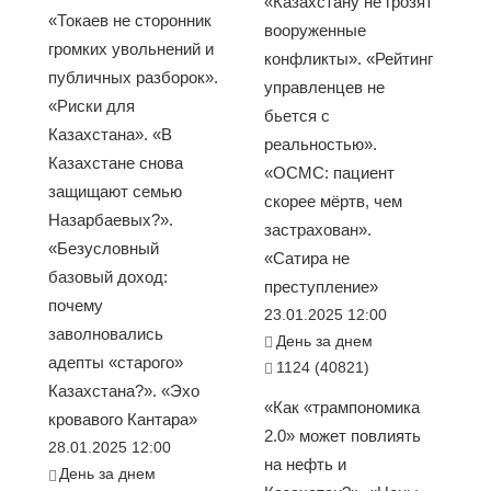
«Казахстану не грозят
«Токаев не сторонник
вооруженные
громких увольнений и
конфликты». «Рейтинг
публичных разборок».
управленцев не
«Риски для
бьется с
Казахстана». «В
реальностью».
Казахстане снова
«ОСМС: пациент
защищают семью
скорее мёртв, чем
Назарбаевых?».
застрахован».
«Безусловный
«Сатира не
базовый доход:
преступление»
почему
23.01.2025 12:00
заволновались
День за днем
адепты «старого»
1124 (40821)
Казахстана?». «Эхо
«Как «трампономика
кровавого Кантара»
2.0» может повлиять
28.01.2025 12:00
на нефть и
День за днем