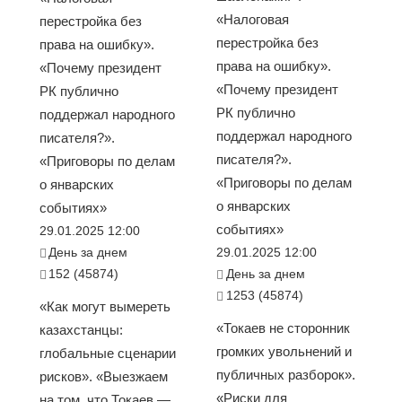
«Налоговая
перестройка без
перестройка без
права на ошибку».
права на ошибку».
«Почему президент
«Почему президент
РК публично
РК публично
поддержал народного
поддержал народного
писателя?».
писателя?».
«Приговоры по делам
«Приговоры по делам
о январских
о январских
событиях»
событиях»
29.01.2025 12:00
День за днем
29.01.2025 12:00
152 (45874)
День за днем
1253 (45874)
«Как могут вымереть
«Токаев не сторонник
казахстанцы:
громких увольнений и
глобальные сценарии
публичных разборок».
рисков». «Выезжаем
«Риски для
на том, что Токаев —