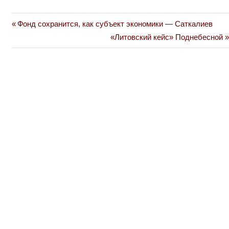
Previous
Фонд сохранится, как субъект экономики — Саткалиев
Навигация
Post:
Next
«Литовский кейс» Поднебесной
по
Post:
записям