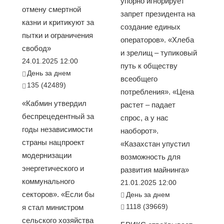
упорно игнорирует
отмену смертной
запрет президента на
казни и критикуют за
создание единых
пытки и ограничения
операторов». «Хлеба
свобод»
и зрелищ – тупиковый
24.01.2025 12:00
путь к обществу
День за днем
всеобщего
135 (42489)
потребления». «Цена
«Кабмин утвердил
растет – падает
беспрецедентный за
спрос, а у нас
годы независимости
наоборот».
страны нацпроект
«Казахстан упустил
модернизации
возможность для
энергетического и
развития майнинга»
коммунального
21.01.2025 12:00
секторов». «Если бы
День за днем
1118 (39669)
я стал министром
сельского хозяйства