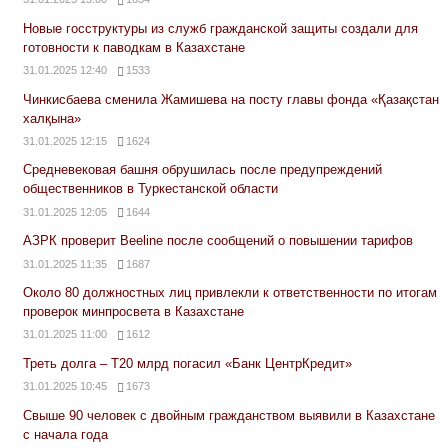
Новые госструктуры из служб гражданской защиты создали для
готовности к паводкам в Казахстане
31.01.2025 12:40
1533
Чинкисбаева сменила Жамишева на посту главы фонда «Қазақстан
халқына»
31.01.2025 12:15
1624
Средневековая башня обрушилась после предупреждений
общественников в Туркестанской области
31.01.2025 12:05
1644
АЗРК проверит Beeline после сообщений о повышении тарифов
31.01.2025 11:35
1687
Около 80 должностных лиц привлекли к ответственности по итогам
проверок минпросвета в Казахстане
31.01.2025 11:00
1612
Треть долга – Т20 млрд погасил «Банк ЦентрКредит»
31.01.2025 10:45
1673
Свыше 90 человек с двойным гражданством выявили в Казахстане
с начала года