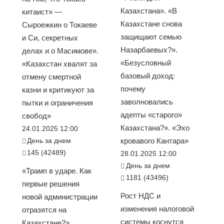
Казахстана». «В
китаист» —
Казахстане снова
Сыроежкин о Токаеве
защищают семью
и Си, секретных
Назарбаевых?».
делах и о Масимове».
«Безусловный
«Казахстан хвалят за
базовый доход:
отмену смертной
почему
казни и критикуют за
заволновались
пытки и ограничения
адепты «старого»
свобод»
Казахстана?». «Эхо
24.01.2025 12:00
День за днем
кровавого Кантара»
145 (42489)
28.01.2025 12:00
День за днем
«Трамп в ударе. Как
1181 (43496)
первые решения
Рост НДС и
новой администрации
изменения налоговой
отразятся на
системы коснутся
Казахстане?».