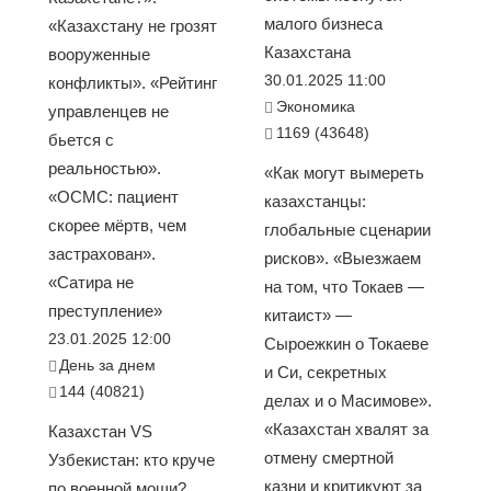
малого бизнеса
«Казахстану не грозят
Казахстана
вооруженные
30.01.2025 11:00
конфликты». «Рейтинг
Экономика
управленцев не
1169 (43648)
бьется с
реальностью».
«Как могут вымереть
«ОСМС: пациент
казахстанцы:
скорее мёртв, чем
глобальные сценарии
застрахован».
рисков». «Выезжаем
«Сатира не
на том, что Токаев —
преступление»
китаист» —
23.01.2025 12:00
Сыроежкин о Токаеве
День за днем
и Си, секретных
144 (40821)
делах и о Масимове».
«Казахстан хвалят за
Казахстан VS
отмену смертной
Узбекистан: кто круче
казни и критикуют за
по военной мощи?