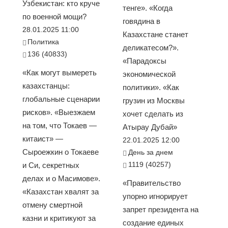
Узбекистан: кто круче
тенге». «Когда
по военной мощи?
говядина в
28.01.2025 11:00
Казахстане станет
Политика
деликатесом?».
136 (40833)
«Парадоксы
«Как могут вымереть
экономической
казахстанцы:
политики». «Как
глобальные сценарии
грузин из Москвы
рисков». «Выезжаем
хочет сделать из
на том, что Токаев —
Атырау Дубай»
китаист» —
22.01.2025 12:00
Сыроежкин о Токаеве
День за днем
1119 (40257)
и Си, секретных
делах и о Масимове».
«Правительство
«Казахстан хвалят за
упорно игнорирует
отмену смертной
запрет президента на
казни и критикуют за
создание единых