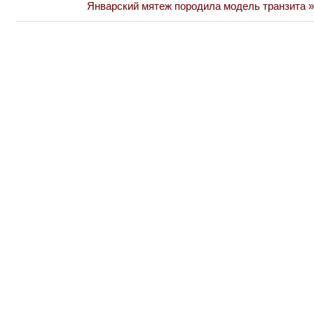
по
Next
Январский мятеж породила модель транзита
Post:
записям