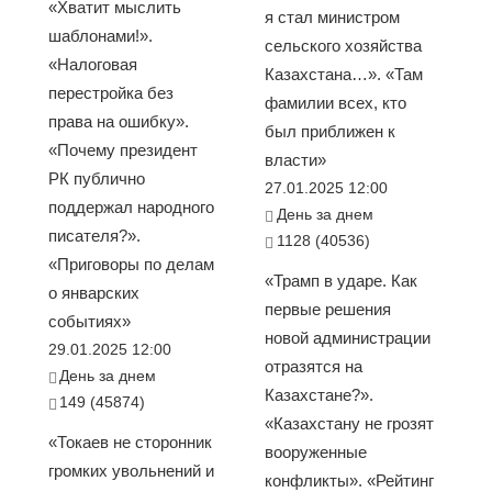
«Хватит мыслить
я стал министром
шаблонами!».
сельского хозяйства
«Налоговая
Казахстана…». «Там
перестройка без
фамилии всех, кто
права на ошибку».
был приближен к
«Почему президент
власти»
РК публично
27.01.2025 12:00
поддержал народного
День за днем
писателя?».
1128 (40536)
«Приговоры по делам
«Трамп в ударе. Как
о январских
первые решения
событиях»
новой администрации
29.01.2025 12:00
отразятся на
День за днем
Казахстане?».
149 (45874)
«Казахстану не грозят
«Токаев не сторонник
вооруженные
громких увольнений и
конфликты». «Рейтинг