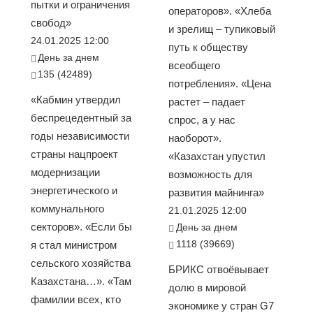
пытки и ограничения
операторов». «Хлеба
свобод»
и зрелищ – тупиковый
24.01.2025 12:00
путь к обществу
День за днем
всеобщего
135 (42489)
потребления». «Цена
«Кабмин утвердил
растет – падает
беспрецедентный за
спрос, а у нас
годы независимости
наоборот».
страны нацпроект
«Казахстан упустил
модернизации
возможность для
энергетического и
развития майнинга»
коммунального
21.01.2025 12:00
секторов». «Если бы
День за днем
1118 (39669)
я стал министром
сельского хозяйства
БРИКС отвоёвывает
Казахстана…». «Там
долю в мировой
фамилии всех, кто
экономике у стран G7