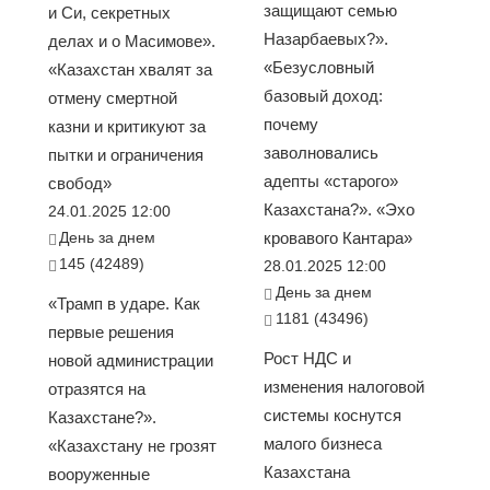
защищают семью
и Си, секретных
Назарбаевых?».
делах и о Масимове».
«Безусловный
«Казахстан хвалят за
базовый доход:
отмену смертной
почему
казни и критикуют за
заволновались
пытки и ограничения
адепты «старого»
свобод»
Казахстана?». «Эхо
24.01.2025 12:00
День за днем
кровавого Кантара»
145 (42489)
28.01.2025 12:00
День за днем
«Трамп в ударе. Как
1181 (43496)
первые решения
Рост НДС и
новой администрации
изменения налоговой
отразятся на
системы коснутся
Казахстане?».
малого бизнеса
«Казахстану не грозят
Казахстана
вооруженные