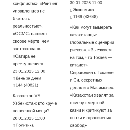
30.01.2025 11:00
конфликты». «Рейтинг
Экономика
управленцев не
1169 (43648)
бьется с
реальностью».
«Как могут вымереть
«ОСМС: пациент
казахстанцы:
скорее мёртв, чем
глобальные сценарии
застрахован».
рисков». «Выезжаем
«Сатира не
на том, что Токаев —
преступление»
китаист» —
23.01.2025 12:00
Сыроежкин о Токаеве
День за днем
и Си, секретных
144 (40821)
делах и о Масимове».
«Казахстан хвалят за
Казахстан VS
отмену смертной
Узбекистан: кто круче
казни и критикуют за
по военной мощи?
пытки и ограничения
28.01.2025 11:00
Политика
свобод»