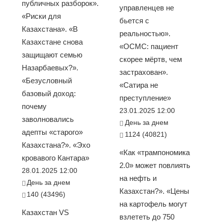
публичных разборок».
управленцев не
«Риски для
бьется с
Казахстана». «В
реальностью».
Казахстане снова
«ОСМС: пациент
защищают семью
скорее мёртв, чем
Назарбаевых?».
застрахован».
«Безусловный
«Сатира не
базовый доход:
преступление»
почему
23.01.2025 12:00
заволновались
День за днем
адепты «старого»
1124 (40821)
Казахстана?». «Эхо
«Как «трампономика
кровавого Кантара»
2.0» может повлиять
28.01.2025 12:00
на нефть и
День за днем
Казахстан?». «Цены
140 (43496)
на картофель могут
Казахстан VS
взлететь до 750