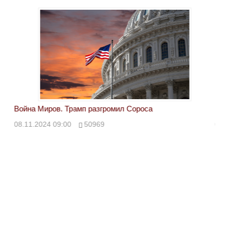
Война Миров. Трамп разгромил Сороса
Вой
08.11.2024 09:00
50969
08.