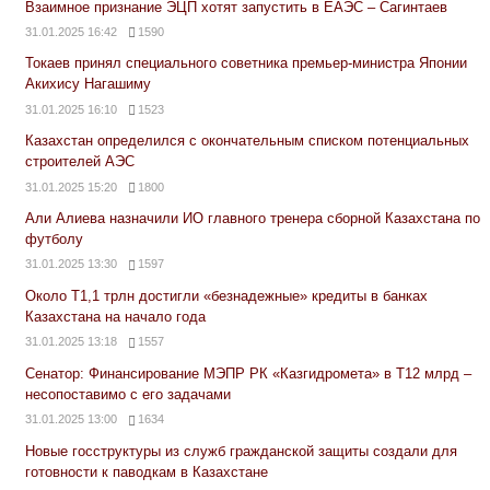
Взаимное признание ЭЦП хотят запустить в ЕАЭС – Сагинтаев
31.01.2025 16:42
1590
Токаев принял специального советника премьер-министра Японии
Акихису Нагашиму
31.01.2025 16:10
1523
Казахстан определился с окончательным списком потенциальных
строителей АЭС
31.01.2025 15:20
1800
Али Алиева назначили ИО главного тренера сборной Казахстана по
футболу
31.01.2025 13:30
1597
Около Т1,1 трлн достигли «безнадежные» кредиты в банках
Казахстана на начало года
31.01.2025 13:18
1557
Сенатор: Финансирование МЭПР РК «Казгидромета» в Т12 млрд –
несопоставимо с его задачами
31.01.2025 13:00
1634
Новые госструктуры из служб гражданской защиты создали для
готовности к паводкам в Казахстане