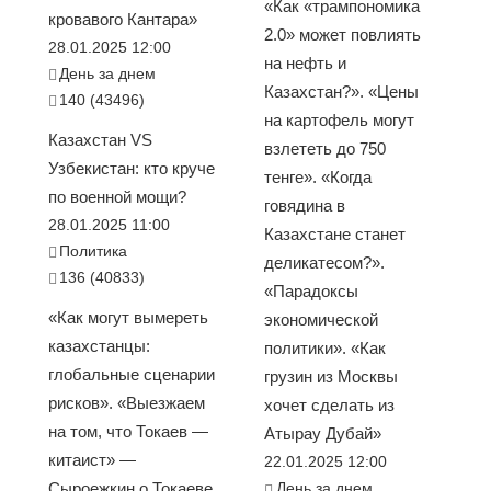
«Как «трампономика
кровавого Кантара»
2.0» может повлиять
28.01.2025 12:00
на нефть и
День за днем
Казахстан?». «Цены
140 (43496)
на картофель могут
Казахстан VS
взлететь до 750
Узбекистан: кто круче
тенге». «Когда
по военной мощи?
говядина в
28.01.2025 11:00
Казахстане станет
Политика
деликатесом?».
136 (40833)
«Парадоксы
«Как могут вымереть
экономической
казахстанцы:
политики». «Как
глобальные сценарии
грузин из Москвы
рисков». «Выезжаем
хочет сделать из
на том, что Токаев —
Атырау Дубай»
китаист» —
22.01.2025 12:00
Сыроежкин о Токаеве
День за днем