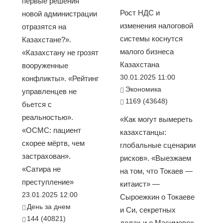
первые решения
Рост НДС и
новой администрации
изменения налоговой
отразятся на
системы коснутся
Казахстане?».
малого бизнеса
«Казахстану не грозят
Казахстана
вооруженные
30.01.2025 11:00
конфликты». «Рейтинг
Экономика
управленцев не
1169 (43648)
бьется с
реальностью».
«Как могут вымереть
«ОСМС: пациент
казахстанцы:
скорее мёртв, чем
глобальные сценарии
застрахован».
рисков». «Выезжаем
«Сатира не
на том, что Токаев —
преступление»
китаист» —
23.01.2025 12:00
Сыроежкин о Токаеве
День за днем
и Си, секретных
144 (40821)
делах и о Масимове».