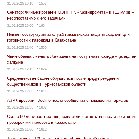
31.01.2025 13:18
1557
Сенатор: Финансирование МЭПР РК «Казгидромета» в Т12 млрд –
несопоставимо с его задачами
31.01.2025 13:00
1634
Новые госструктуры из служб гражданской защиты создали для
готовности к паводкам в Казахстане
31.01.2025 12:40
1533
Чинкисбаева сменила Жамишева на посту главы фонда «Қазақстан
халқына»
31.01.2025 12:15
1624
Средневековая башня обрушилась после предупреждений
общественников в Туркестанской области
31.01.2025 12:05
1644
АЗРК проверит Beeline после сообщений о повышении тарифов
31.01.2025 11:35
1687
Около 80 должностных лиц привлекли к ответственности по итогам
проверок минпросвета в Казахстане
31.01.2025 11:00
1612
Треть долга – Т20 млрд погасил «Банк ЦентрКредит»