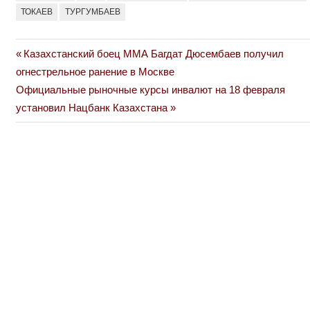
ТОКАЕВ
ТУРГУМБАЕВ
Previous
Казахстанский боец ММА Багдат Дюсембаев получил
Навигация
Post:
огнестрельное ранение в Москве
по
Next
Официальные рыночные курсы инвалют на 18 февраля
Post:
установил Нацбанк Казахстана
записям