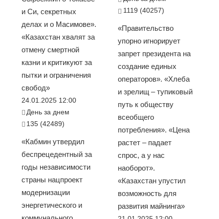
1119 (40257)
и Си, секретных
делах и о Масимове».
«Правительство
«Казахстан хвалят за
упорно игнорирует
отмену смертной
запрет президента на
казни и критикуют за
создание единых
пытки и ограничения
операторов». «Хлеба
свобод»
и зрелищ – тупиковый
24.01.2025 12:00
путь к обществу
День за днем
всеобщего
135 (42489)
потребления». «Цена
«Кабмин утвердил
растет – падает
беспрецедентный за
спрос, а у нас
годы независимости
наоборот».
страны нацпроект
«Казахстан упустил
модернизации
возможность для
энергетического и
развития майнинга»
коммунального
21.01.2025 12:00