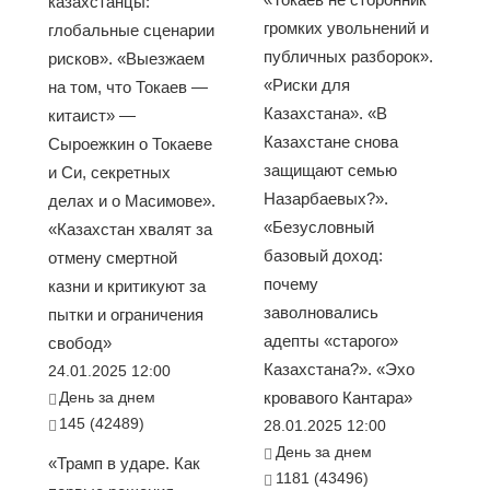
казахстанцы:
громких увольнений и
глобальные сценарии
публичных разборок».
рисков». «Выезжаем
«Риски для
на том, что Токаев —
Казахстана». «В
китаист» —
Казахстане снова
Сыроежкин о Токаеве
защищают семью
и Си, секретных
Назарбаевых?».
делах и о Масимове».
«Безусловный
«Казахстан хвалят за
базовый доход:
отмену смертной
почему
казни и критикуют за
заволновались
пытки и ограничения
адепты «старого»
свобод»
Казахстана?». «Эхо
24.01.2025 12:00
День за днем
кровавого Кантара»
145 (42489)
28.01.2025 12:00
День за днем
«Трамп в ударе. Как
1181 (43496)