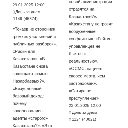
новой администрации
29.01.2025 12:00
отразятся на
День за днем
Казахстане?».
149 (45874)
«Казахстану не грозят
«Токаев не сторонник
вооруженные
громких увольнений и
конфликты». «Рейтинг
публичных разборок».
управленцев не
«Риски для
бьется с
Казахстана». «В
реальностью».
Казахстане снова
«ОСМС: пациент
защищают семью
скорее мёртв, чем
Назарбаевых?».
застрахован».
«Безусловный
«Сатира не
базовый доход:
преступление»
почему
23.01.2025 12:00
заволновались
День за днем
адепты «старого»
1124 (40821)
Казахстана?». «Эхо