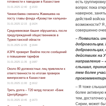
готовности к паводкам в Казахстане
есть группировку
вопрос пока откр
31.01.2025 12:40
1533
наверное, занять
Чинкисбаева сменила Жамишева на
посту главы фонда «Қазақстан халқына»
действий войска 
31.01.2025 12:15
1624
возможности? Я 
совершенно очев
Средневековая башня обрушилась после
предупреждений общественников в
– Появилась и
Туркестанской области
добровольцев. 
31.01.2025 12:05
1644
добровольцах, 
АЗРК проверит Beeline после сообщений
действиях на 
о повышении тарифов
направление – 
31.01.2025 11:35
1687
слышал, приним
Около 80 должностных лиц привлекли к
тем более учас
ответственности по итогам проверок
минпросвета в Казахстане
прокомментир
31.01.2025 11:00
1612
– Я тоже слышал,
Треть долга – Т20 млрд погасил «Банк
более активную 
ЦентрКредит»
тем, достаточно 
31.01.2025 10:45
1673
Сирии, может бы