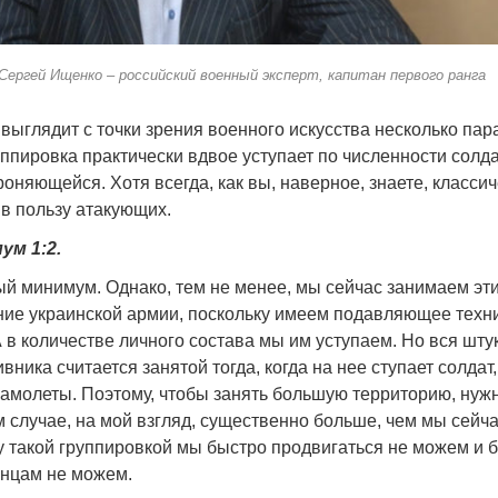
Сергей Ищенко – российский военный эксперт, капитан первого ранга
 выглядит с точки зрения военного искусства несколько пар
ппировка практически вдвое уступает по численности солд
оняющейся. Хотя всегда, как вы, наверное, знаете, класси
 в пользу атакующих.
ум 1:2.
мый минимум. Однако, тем не менее, мы сейчас занимаем эт
ие украинской армии, поскольку имеем подавляющее техн
 в количестве личного состава мы им уступаем. Но вся штук
вника считается занятой тогда, когда на нее ступает солдат,
самолеты. Поэтому, чтобы занять большую территорию, нуж
м случае, на мой взгляд, существенно больше, чем мы сейч
у такой группировкой мы быстро продвигаться не можем и 
нцам не можем.