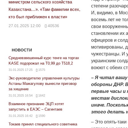
министром сельского хозяйства
степени разочар
Казахстана…». «Там фамилии всех,
И, видимо, в Мос
кто был приближен к власти»
восемь лет не то
27.01.2025 12:00
40536
свои вооруженные
становлении их 
офицеров и солд
мотивированы, дл
НОВОСТИ
чужестранцы. И 
Средневзвешенный курс тенге на торгах
украинским солд
KASE подорожал на Т0,99 до Т518,2
воюют с обеих ст
31.01.2025 17:25
1575
– Я читал ваш
Экс-руководителю управления культуры
Астаны Мажагулову вынесли приговор
обороны ДНР. В
за хищение
первые часы и 
31.01.2025 16:54
1642
местам дислока
Взаимное признание ЭЦП хотят
иначе. Посколь
запустить в ЕАЭС – Сагинтаев
этого делать н
31.01.2025 16:42
1590
– Это опять-таки
Токаев принял специального советника