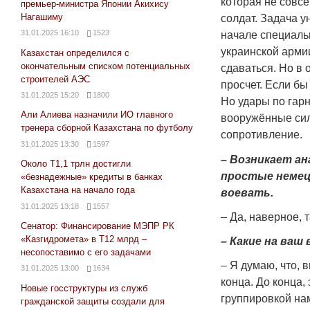
которая не совсе
премьер-министра Японии Акихису
Нагашиму
солдат. Задача у
31.01.2025 16:10
1523
начале специаль
украинской арми
Казахстан определился с
окончательным списком потенциальных
сдаваться. Но в 
строителей АЭС
просчет. Если бы
31.01.2025 15:20
1800
Но удары по гарн
Али Алиева назначили ИО главного
вооружённые сил
тренера сборной Казахстана по футболу
сопротивление.
31.01.2025 13:30
1597
– Возникает ан
Около Т1,1 трлн достигли
простые немецк
«безнадежные» кредиты в банках
Казахстана на начало года
воевать.
31.01.2025 13:18
1557
– Да, наверное, 
Сенатор: Финансирование МЭПР РК
«Казгидромета» в Т12 млрд –
– Какие на ваш
несопоставимо с его задачами
– Я думаю, что, 
31.01.2025 13:00
1634
конца. До конца,
Новые госструктуры из служб
группировкой на
гражданской защиты создали для