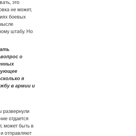
вать, это
овка не может,
виях боевых
смысле
ному штабу. Но
мать
 вопрос о
оенных
твующее
асколько я
ужбу в армии и
ты развернули
ние отдается
, может быть в
 и отправляют