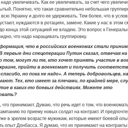
 надо увеличивать. Как ее увеличивать, за счет чего увеличи
ытый. Понятно, что такая сравнительно небольшая группир
 всю Украину и долго ее удерживать. Тем более, что в усло
устают, нуждаются в ротациях, замене. Какие у нас в этом 
до конца этой ситуацией не владею. Это вопрос к Генераль
идно, что надо наращивать группировку.
нформация, что в российских военкомах стали прини
В первые дни спецоперации Путин сказал, отвечая на
о том, могут ли те, кто хочет принять участие в в
Украине, прийти в военкомат и получить соответс
«спасибо, но пока не надо». А теперь добровольцев, н
ают. Тех, кто имеет за плечами, по крайней мере, сл
тие в каких-то боевых действиях. Можете это
овать?
 что принимают. Думаю, что речь идет о том, что военкома
кампанию по приему новых солдат на контракт. И предпочте
уже в зрелом возрасте мужикам, которые имеют боевой опыт
ть опыт Донбасса. Я думаю, что их принимают на контракты