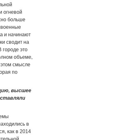
льной
и огневой
ожно больше
е военные
да и начинают
ки сводит на
В городе это
олном объеме,
в этом смысле
орая по
цию, высшее
дставляли
темы
находились в
я, как в 2014
ительной