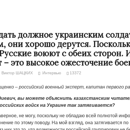
дать должное украинским солда
, они хорошо дерутся. Посколь
 Русские воюют с обеих сторон. 
т – это высокое ожесточение бое
Виктор ШАЦКИХ
Интервью
13372
щенко – российский военный эксперт, капитан первого р
Народ выбрал свет
Странная заб
адиевич, вы можете объяснить казахстанским читате
Дарига не ждё
17.10.2024 17:00
29972
оссийских войск на Украине так затягивается?
Авиакомпании
мошенниками
аверное, не могу, поскольку не обладаю всей полнотой инф
нение по этому поводу. На мой взгляд, она затягивается по
30.10.2024 14:
з них это то, что возможности российской группировки не 