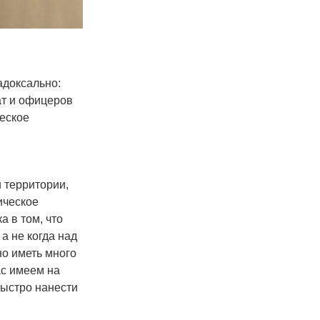
адоксально:
ат и офицеров
ческое
и территории,
ическое
а в том, что
 а не когда над
но иметь много
ас имеем на
быстро нанести