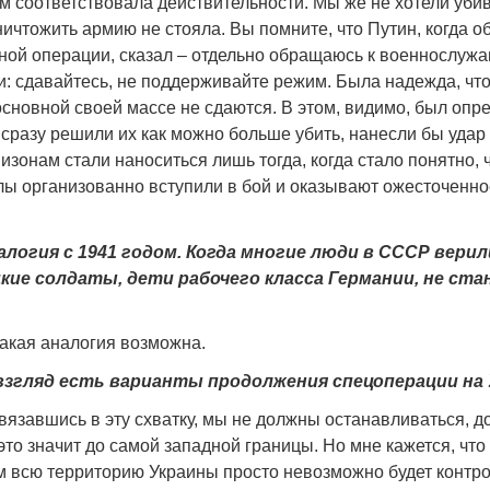
м соответствовала действительности. Мы же не хотели уби
ничтожить армию не стояла. Вы помните, что Путин, когда о
ной операции, сказал – отдельно обращаюсь к военнослуж
и: сдавайтесь, не поддерживайте режим. Была надежда, что
основной своей массе не сдаются. В этом, видимо, был оп
 сразу решили их как можно больше убить, нанесли бы удар
изонам стали наноситься лишь тогда, когда стало понятно, 
ы организованно вступили в бой и оказывают ожесточенно
алогия с 1941 годом. Когда многие люди в СССР верил
ие солдаты, дети рабочего класса Германии, не ста
такая аналогия возможна.
 взгляд есть варианты продолжения спецоперации на
ввязавшись в эту схватку, мы не должны останавливаться, 
 это значит до самой западной границы. Но мне кажется, что
м всю территорию Украины просто невозможно будет контро