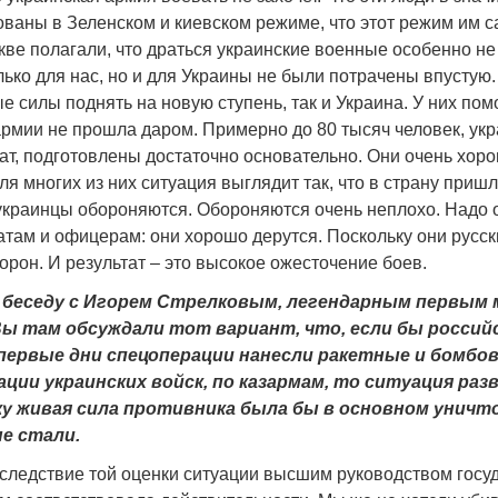
ованы в Зеленском и киевском режиме, что этот режим им с
кве полагали, что драться украинские военные особенно не 
лько для нас, но и для Украины не были потрачены впустую
 силы поднять на новую ступень, так и Украина. У них по
армии не прошла даром. Примерно до 80 тысяч человек, ук
ат, подготовлены достаточно основательно. Они очень хор
я многих из них ситуация выглядит так, что в страну приш
украинцы обороняются. Обороняются очень неплохо. Надо 
атам и офицерам: они хорошо дерутся. Поскольку они русск
орон. И результат – это высокое ожесточение боев.
у беседу с Игорем Стрелковым, легендарным первым
ы там обсуждали тот вариант, что, если бы российс
первые дни спецоперации нанесли ракетные и бомбо
ции украинских войск, по казармам, то ситуация раз
ку живая сила противника была бы в основном уничт
е стали.
 следствие той оценки ситуации высшим руководством госу