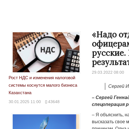
«Надо от
офицерам
русские.
результа
29.03.2022 08:00
Рост НДС и изменения налоговой
системы коснутся малого бизнеса
Сергей И
Казахстана
– Сергей Генн
30.01.2025 11:00
43648
спецоперация р
– Я объяснить, н
высказать свое м
причинам. Одна и