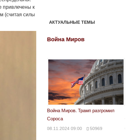
е привлечены к
м (считая силы
АКТУАЛЬНЫЕ ТЕМЫ
ов
Война Миров
Войн
 Трамп разгромил
Война Миров. Трамп разгромил
Война 
Сороса
Сорос
00
50969
08.11.2024 09:00
50969
08.11.