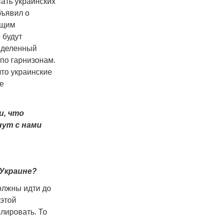
вать украинских
бъявил о
ащим
 будут
ределенный
 по гарнизонам.
что украинские
е
и, что
нут с нами
 Украине?
должны идти до
 этой
лировать. То