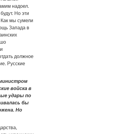
амим надоел.
будут. Но эти
. Как мы сумели
мощь Запада в
раинских
ошо
ли
отдать должное
ие. Русские
 министром
кие войска в
вые удары по
вивалась бы
ожена. Но
дарства,