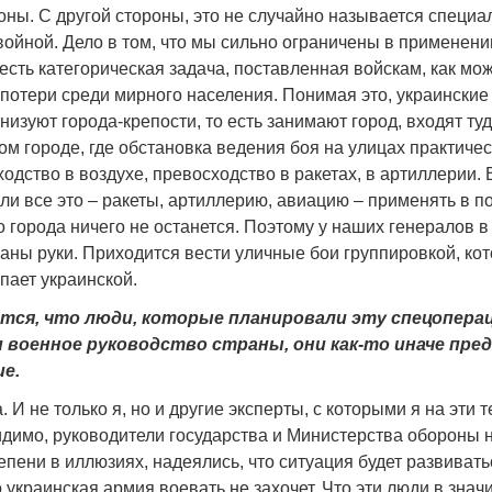
оны. С другой стороны, это не случайно называется специа
войной. Дело в том, что мы сильно ограничены в применени
есть категорическая задача, поставленная войскам, как м
потери среди мирного населения. Понимая это, украински
низуют города-крепости, то есть занимают город, входят ту
ом городе, где обстановка ведения боя на улицах практичес
одство в воздухе, превосходство в ракетах, в артиллерии. 
ли все это – ракеты, артиллерию, авиацию – применять в п
го города ничего не останется. Поэтому у наших генералов 
аны руки. Приходится вести уличные бои группировкой, кот
пает украинской.
ется, что люди, которые планировали эту спецопера
 военное руководство страны, они как-то иначе пре
ие.
. И не только я, но и другие эксперты, с которыми я на эти 
идимо, руководители государства и Министерства обороны 
пени в иллюзиях, надеялись, что ситуация будет развиватьс
о украинская армия воевать не захочет. Что эти люди в знач