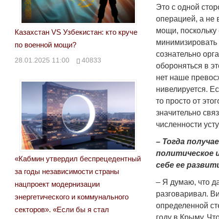
Это с одной стор
операцией, а не 
мощи, поскольку 
Казахстан VS Узбекистан: кто круче
минимизировать 
по военной мощи?
сознательно орга
28.01.2025 11:00
40833
обороняться в эт
нет наше превосх
нивелируется. Ес
то просто от это
значительно связ
численности усту
– Тогда получа
политическое и
«Кабмин утвердил беспрецедентный
себе ее развит
за годы независимости страны
– Я думаю, что да
нацпроект модернизации
разговаривал. В
энергетического и коммунального
определенной сте
секторов». «Если бы я стал
году в Крыму. Чт