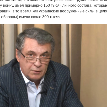
у войну, имея примерно 150 тысяч личного состава, которы
рации, в то время как украинские вооруженные силы в цело
 обороны) имели около 300 тысяч.
Война Мир
Война Миров.
Сороса
08.11.2024 09: