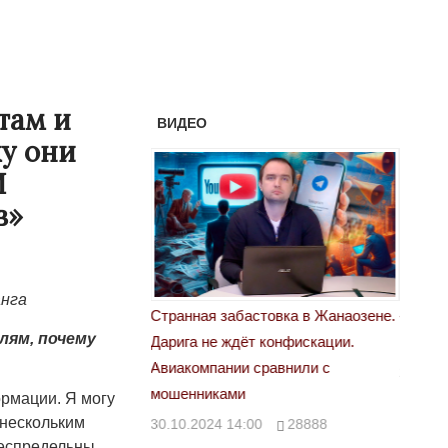
там и
ВИДЕО
ку они
И
в»
анга
астовка в Жанаозене.
«Новый Казахстан не говорит всей
Лондон
лям, почему
т конфискации.
правды»
28.10.
 сравнили с
29.10.2024 09:00
39623
ормации. Я могу
 нескольким
00
28888
беспредельны.