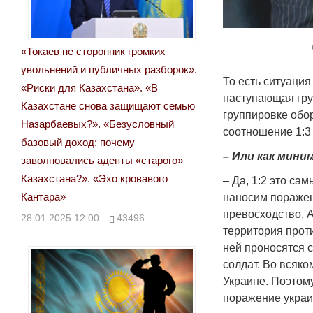
«Токаев не сторонник громких
увольнений и публичных разборок».
То есть ситуация
«Риски для Казахстана». «В
наступающая гру
Казахстане снова защищают семью
группировке обор
Назарбаевых?». «Безусловный
соотношение 1:3
базовый доход: почему
– Или как миним
заволновались адепты «старого»
Казахстана?». «Эхо кровавого
– Да, 1:2 это са
Кантара»
наносим поражен
превосходство. А
28.01.2025 12:00
43496
территория проти
ней проносятся 
солдат. Во всяко
Украине. Поэтом
поражение украи