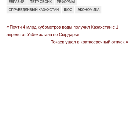
ЕВРАЗИЯ
ПЕТР СВОИК
РЕФОРМЫ
СПРАВЕДЛИВЫЙ КАЗАХСТАН
ШОС
ЭКОНОМИКА
Previous
Почти 4 млрд кубометров воды получил Казахстан с 1
Навигация
Post:
апреля от Узбекистана по Сырдарье
по
Next
Токаев ушел в краткосрочный отпуск
Post:
записям