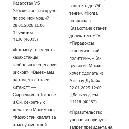
Казахстан VS
взлететь до 750
Узбекистан: кто круче
тенге». «Когда
по военной мощи?
говядина в
28.01.2025 11:00
Казахстане станет
Политика
деликатесом?».
136 (40833)
«Парадоксы
«Как могут вымереть
экономической
казахстанцы:
политики». «Как
глобальные сценарии
грузин из Москвы
рисков». «Выезжаем
хочет сделать из
на том, что Токаев —
Атырау Дубай»
китаист» —
22.01.2025 12:00
Сыроежкин о Токаеве
День за днем
1119 (40257)
и Си, секретных
делах и о Масимове».
«Правительство
«Казахстан хвалят за
упорно игнорирует
отмену смертной
запрет президента на