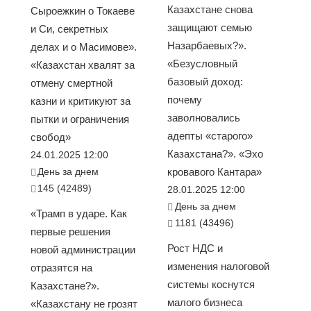
Казахстане снова
Сыроежкин о Токаеве
защищают семью
и Си, секретных
Назарбаевых?».
делах и о Масимове».
«Безусловный
«Казахстан хвалят за
базовый доход:
отмену смертной
почему
казни и критикуют за
заволновались
пытки и ограничения
адепты «старого»
свобод»
Казахстана?». «Эхо
24.01.2025 12:00
День за днем
кровавого Кантара»
145 (42489)
28.01.2025 12:00
День за днем
«Трамп в ударе. Как
1181 (43496)
первые решения
Рост НДС и
новой администрации
изменения налоговой
отразятся на
системы коснутся
Казахстане?».
малого бизнеса
«Казахстану не грозят