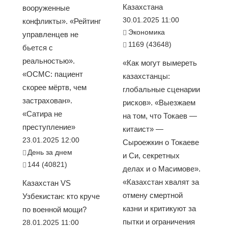
Казахстана
вооруженные
30.01.2025 11:00
конфликты». «Рейтинг
Экономика
управленцев не
1169 (43648)
бьется с
реальностью».
«Как могут вымереть
«ОСМС: пациент
казахстанцы:
скорее мёртв, чем
глобальные сценарии
застрахован».
рисков». «Выезжаем
«Сатира не
на том, что Токаев —
преступление»
китаист» —
23.01.2025 12:00
Сыроежкин о Токаеве
День за днем
и Си, секретных
144 (40821)
делах и о Масимове».
«Казахстан хвалят за
Казахстан VS
отмену смертной
Узбекистан: кто круче
казни и критикуют за
по военной мощи?
пытки и ограничения
28.01.2025 11:00