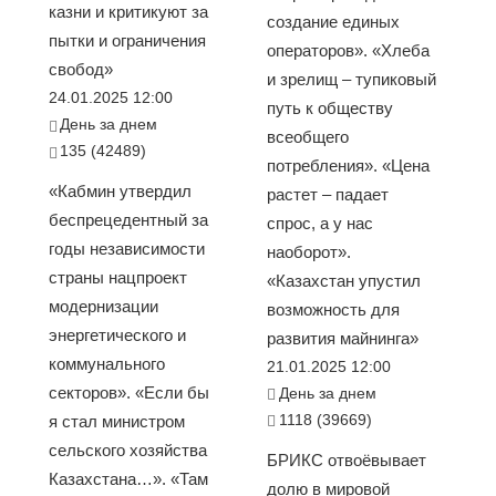
казни и критикуют за
создание единых
пытки и ограничения
операторов». «Хлеба
свобод»
и зрелищ – тупиковый
24.01.2025 12:00
путь к обществу
День за днем
всеобщего
135 (42489)
потребления». «Цена
«Кабмин утвердил
растет – падает
беспрецедентный за
спрос, а у нас
годы независимости
наоборот».
страны нацпроект
«Казахстан упустил
модернизации
возможность для
энергетического и
развития майнинга»
коммунального
21.01.2025 12:00
секторов». «Если бы
День за днем
1118 (39669)
я стал министром
сельского хозяйства
БРИКС отвоёвывает
Казахстана…». «Там
долю в мировой