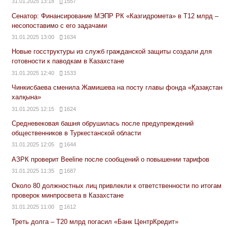
31.01.2025 13:18
1557
Сенатор: Финансирование МЭПР РК «Казгидромета» в Т12 млрд –
несопоставимо с его задачами
31.01.2025 13:00
1634
Новые госструктуры из служб гражданской защиты создали для
готовности к паводкам в Казахстане
31.01.2025 12:40
1533
Чинкисбаева сменила Жамишева на посту главы фонда «Қазақстан
халқына»
31.01.2025 12:15
1624
Средневековая башня обрушилась после предупреждений
общественников в Туркестанской области
31.01.2025 12:05
1644
АЗРК проверит Beeline после сообщений о повышении тарифов
31.01.2025 11:35
1687
Около 80 должностных лиц привлекли к ответственности по итогам
проверок минпросвета в Казахстане
31.01.2025 11:00
1612
Треть долга – Т20 млрд погасил «Банк ЦентрКредит»