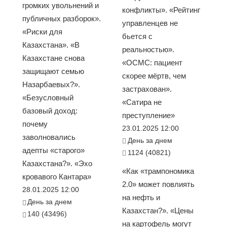
громких увольнений и
конфликты». «Рейтинг
публичных разборок».
управленцев не
«Риски для
бьется с
Казахстана». «В
реальностью».
Казахстане снова
«ОСМС: пациент
защищают семью
скорее мёртв, чем
Назарбаевых?».
застрахован».
«Безусловный
«Сатира не
базовый доход:
преступление»
почему
23.01.2025 12:00
заволновались
День за днем
адепты «старого»
1124 (40821)
Казахстана?». «Эхо
«Как «трампономика
кровавого Кантара»
2.0» может повлиять
28.01.2025 12:00
на нефть и
День за днем
Казахстан?». «Цены
140 (43496)
на картофель могут