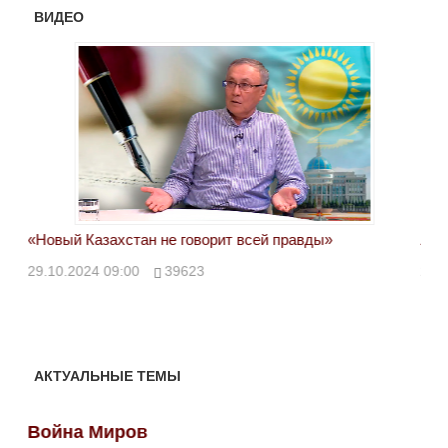
ВИДЕО
«Новый Казахстан не говорит всей правды»
Лон
ми
29.10.2024 09:00
39623
28.
АКТУАЛЬНЫЕ ТЕМЫ
Война Миров
Во