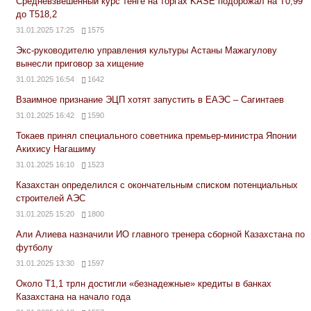
Средневзвешенный курс тенге на торгах KASE подорожал на Т0,99
до Т518,2
31.01.2025 17:25
1575
Экс-руководителю управления культуры Астаны Мажагулову
вынесли приговор за хищение
31.01.2025 16:54
1642
Взаимное признание ЭЦП хотят запустить в ЕАЭС – Сагинтаев
31.01.2025 16:42
1590
Токаев принял специального советника премьер-министра Японии
Акихису Нагашиму
31.01.2025 16:10
1523
Казахстан определился с окончательным списком потенциальных
строителей АЭС
31.01.2025 15:20
1800
Али Алиева назначили ИО главного тренера сборной Казахстана по
футболу
31.01.2025 13:30
1597
Около Т1,1 трлн достигли «безнадежные» кредиты в банках
Казахстана на начало года