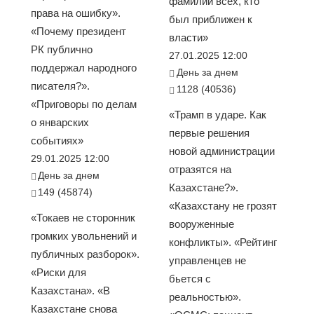
фамилии всех, кто
права на ошибку».
был приближен к
«Почему президент
власти»
РК публично
27.01.2025 12:00
поддержал народного
День за днем
писателя?».
1128 (40536)
«Приговоры по делам
«Трамп в ударе. Как
о январских
первые решения
событиях»
новой администрации
29.01.2025 12:00
отразятся на
День за днем
Казахстане?».
149 (45874)
«Казахстану не грозят
«Токаев не сторонник
вооруженные
громких увольнений и
конфликты». «Рейтинг
публичных разборок».
управленцев не
«Риски для
бьется с
Казахстана». «В
реальностью».
Казахстане снова