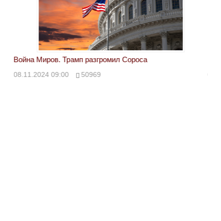
Война Миров. Трамп разгромил Сороса
Вой
08.11.2024 09:00
50969
08.