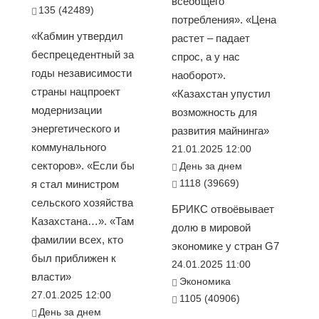
всеобщего
135 (42489)
потребления». «Цена
«Кабмин утвердил
растет – падает
беспрецедентный за
спрос, а у нас
годы независимости
наоборот».
страны нацпроект
«Казахстан упустил
модернизации
возможность для
энергетического и
развития майнинга»
коммунального
21.01.2025 12:00
секторов». «Если бы
День за днем
1118 (39669)
я стал министром
сельского хозяйства
БРИКС отвоёвывает
Казахстана…». «Там
долю в мировой
фамилии всех, кто
экономике у стран G7
был приближен к
24.01.2025 11:00
власти»
Экономика
27.01.2025 12:00
1105 (40906)
День за днем