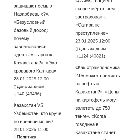
«ОСМС: пациент
защищают семью
скорее мёртв, чем
Назарбаевых?».
застрахован».
«Безусловный
«Сатира не
базовый доход:
преступление»
почему
23.01.2025 12:00
заволновались
День за днем
адепты «старого»
1124 (40821)
Казахстана?». «Эхо
«Как «трампономика
кровавого Кантара»
2.0» может повлиять
28.01.2025 12:00
на нефть и
День за днем
Казахстан?». «Цены
140 (43496)
на картофель могут
Казахстан VS
взлететь до 750
Узбекистан: кто круче
тенге». «Когда
по военной мощи?
говядина в
28.01.2025 11:00
Казахстане станет
Политика