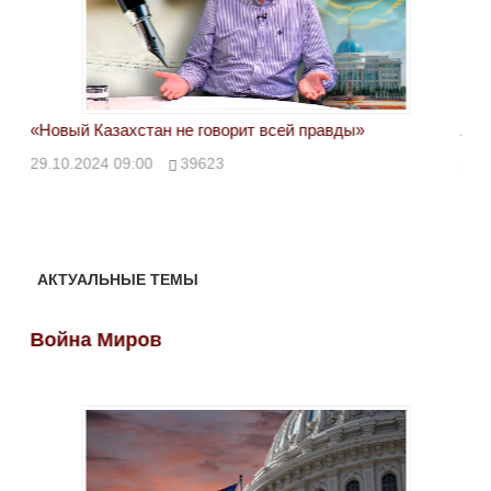
«Новый Казахстан не говорит всей правды»
Лон
ми
29.10.2024 09:00
39623
28.
АКТУАЛЬНЫЕ ТЕМЫ
Война Миров
Во