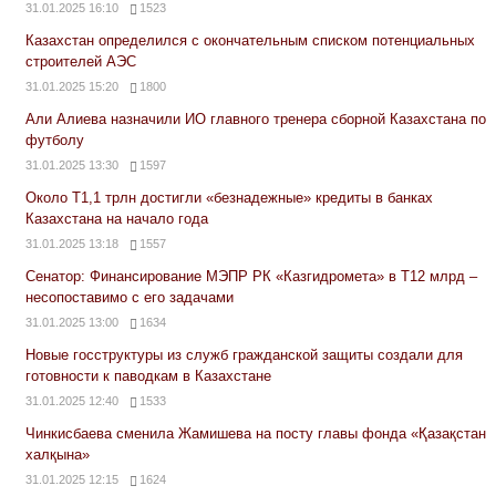
31.01.2025 16:10
1523
Казахстан определился с окончательным списком потенциальных
строителей АЭС
31.01.2025 15:20
1800
Али Алиева назначили ИО главного тренера сборной Казахстана по
футболу
31.01.2025 13:30
1597
Около Т1,1 трлн достигли «безнадежные» кредиты в банках
Казахстана на начало года
31.01.2025 13:18
1557
Сенатор: Финансирование МЭПР РК «Казгидромета» в Т12 млрд –
несопоставимо с его задачами
31.01.2025 13:00
1634
Новые госструктуры из служб гражданской защиты создали для
готовности к паводкам в Казахстане
31.01.2025 12:40
1533
Чинкисбаева сменила Жамишева на посту главы фонда «Қазақстан
халқына»
31.01.2025 12:15
1624