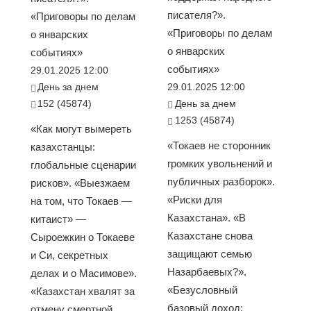
писателя?».
«Приговоры по делам
«Приговоры по делам
о январских
о январских
событиях»
событиях»
29.01.2025 12:00
День за днем
29.01.2025 12:00
152 (45874)
День за днем
1253 (45874)
«Как могут вымереть
«Токаев не сторонник
казахстанцы:
громких увольнений и
глобальные сценарии
публичных разборок».
рисков». «Выезжаем
«Риски для
на том, что Токаев —
Казахстана». «В
китаист» —
Казахстане снова
Сыроежкин о Токаеве
защищают семью
и Си, секретных
Назарбаевых?».
делах и о Масимове».
«Безусловный
«Казахстан хвалят за
базовый доход:
отмену смертной