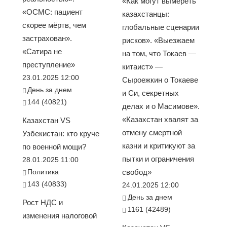
«Как могут вымереть
«ОСМС: пациент
казахстанцы:
скорее мёртв, чем
глобальные сценарии
застрахован».
рисков». «Выезжаем
«Сатира не
на том, что Токаев —
преступление»
китаист» —
23.01.2025 12:00
Сыроежкин о Токаеве
День за днем
и Си, секретных
144 (40821)
делах и о Масимове».
«Казахстан хвалят за
Казахстан VS
отмену смертной
Узбекистан: кто круче
казни и критикуют за
по военной мощи?
пытки и ограничения
28.01.2025 11:00
Политика
свобод»
143 (40833)
24.01.2025 12:00
День за днем
Рост НДС и
1161 (42489)
изменения налоговой