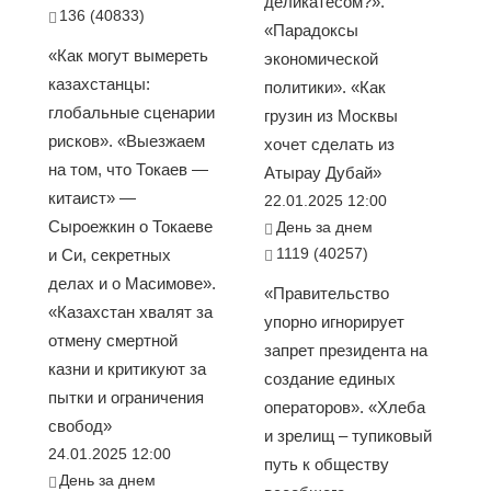
деликатесом?».
136 (40833)
«Парадоксы
«Как могут вымереть
экономической
казахстанцы:
политики». «Как
глобальные сценарии
грузин из Москвы
рисков». «Выезжаем
хочет сделать из
на том, что Токаев —
Атырау Дубай»
китаист» —
22.01.2025 12:00
Сыроежкин о Токаеве
День за днем
1119 (40257)
и Си, секретных
делах и о Масимове».
«Правительство
«Казахстан хвалят за
упорно игнорирует
отмену смертной
запрет президента на
казни и критикуют за
создание единых
пытки и ограничения
операторов». «Хлеба
свобод»
и зрелищ – тупиковый
24.01.2025 12:00
путь к обществу
День за днем