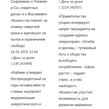
Сыроежкин о Токаеве
День за днем
1119 (40257)
и Си, секретных
делах и о Масимове».
«Правительство
«Казахстан хвалят за
упорно игнорирует
отмену смертной
запрет президента на
казни и критикуют за
создание единых
пытки и ограничения
операторов». «Хлеба
свобод»
и зрелищ – тупиковый
24.01.2025 12:00
путь к обществу
День за днем
всеобщего
135 (42489)
потребления». «Цена
«Кабмин утвердил
растет – падает
беспрецедентный за
спрос, а у нас
годы независимости
наоборот».
страны нацпроект
«Казахстан упустил
модернизации
возможность для
энергетического и
развития майнинга»