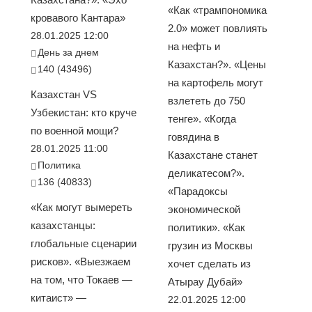
«Как «трампономика
кровавого Кантара»
2.0» может повлиять
28.01.2025 12:00
на нефть и
День за днем
Казахстан?». «Цены
140 (43496)
на картофель могут
Казахстан VS
взлететь до 750
Узбекистан: кто круче
тенге». «Когда
по военной мощи?
говядина в
28.01.2025 11:00
Казахстане станет
Политика
деликатесом?».
136 (40833)
«Парадоксы
«Как могут вымереть
экономической
казахстанцы:
политики». «Как
глобальные сценарии
грузин из Москвы
рисков». «Выезжаем
хочет сделать из
на том, что Токаев —
Атырау Дубай»
китаист» —
22.01.2025 12:00