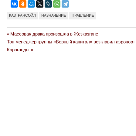
КАЗТРАНСОЙЛ
НАЗНАЧЕНИЕ
ПРАВЛЕНИЕ
Previous
Массовая драка произошла в Жезказгане
Навигация
Next
Post:
Топ менеджер группы «Верный капитал» возглавил аэропорт
по
Post:
Караганды
записям