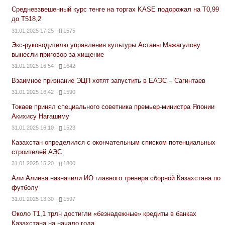
Средневзвешенный курс тенге на торгах KASE подорожал на Т0,99
до Т518,2
31.01.2025 17:25
1575
Экс-руководителю управления культуры Астаны Мажагулову
вынесли приговор за хищение
31.01.2025 16:54
1642
Взаимное признание ЭЦП хотят запустить в ЕАЭС – Сагинтаев
31.01.2025 16:42
1590
Токаев принял специального советника премьер-министра Японии
Акихису Нагашиму
31.01.2025 16:10
1523
Казахстан определился с окончательным списком потенциальных
строителей АЭС
31.01.2025 15:20
1800
Али Алиева назначили ИО главного тренера сборной Казахстана по
футболу
31.01.2025 13:30
1597
Около Т1,1 трлн достигли «безнадежные» кредиты в банках
Казахстана на начало года