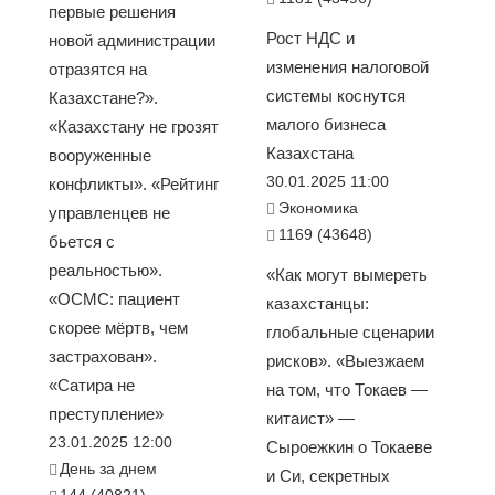
первые решения
Рост НДС и
новой администрации
изменения налоговой
отразятся на
системы коснутся
Казахстане?».
малого бизнеса
«Казахстану не грозят
Казахстана
вооруженные
30.01.2025 11:00
конфликты». «Рейтинг
Экономика
управленцев не
1169 (43648)
бьется с
реальностью».
«Как могут вымереть
«ОСМС: пациент
казахстанцы:
скорее мёртв, чем
глобальные сценарии
застрахован».
рисков». «Выезжаем
«Сатира не
на том, что Токаев —
преступление»
китаист» —
23.01.2025 12:00
Сыроежкин о Токаеве
День за днем
и Си, секретных
144 (40821)