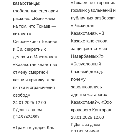
«Токаев не сторонник
казахстанцы:
громких увольнений и
глобальные сценарии
публичных разборок».
рисков». «Выезжаем
«Риски для
на том, что Токаев —
Казахстана». «В
китаист» —
Казахстане снова
Сыроежкин о Токаеве
защищают семью
и Си, секретных
Назарбаевых?».
делах и о Масимове».
«Безусловный
«Казахстан хвалят за
базовый доход:
отмену смертной
почему
казни и критикуют за
заволновались
пытки и ограничения
адепты «старого»
свобод»
Казахстана?». «Эхо
24.01.2025 12:00
День за днем
кровавого Кантара»
145 (42489)
28.01.2025 12:00
День за днем
«Трамп в ударе. Как
1181 (43496)