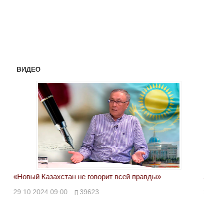
ВИДЕО
«Новый Казахстан не говорит всей правды»
Лон
ми
29.10.2024 09:00
39623
28.