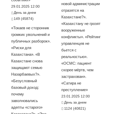
новой администрации
29.01.2025 12:00
отразятся на
День за днем
Казахстане?».
149 (45874)
«Казахстану не грозят
«Токаев не сторонник
вооруженные
громких увольнений и
конфликты». «Рейтинг
публичных разборок».
управленцев не
«Риски для
бьется с
Казахстана». «В
реальностью».
Казахстане снова
«ОСМС: пациент
защищают семью
скорее мёртв, чем
Назарбаевых?».
застрахован».
«Безусловный
«Сатира не
базовый доход:
преступление»
почему
23.01.2025 12:00
заволновались
День за днем
адепты «старого»
1124 (40821)
Казахстана?». «Эхо