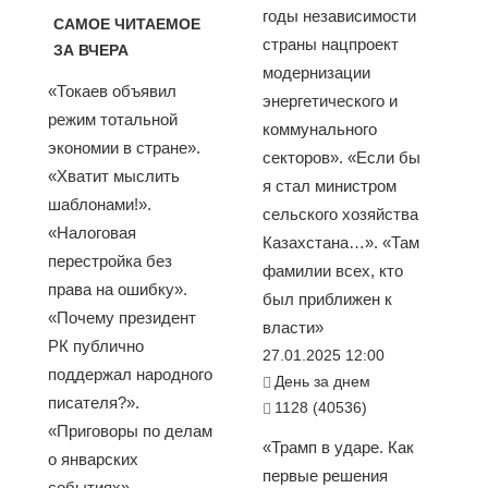
годы независимости
САМОЕ ЧИТАЕМОЕ
страны нацпроект
ЗА ВЧЕРА
модернизации
«Токаев объявил
энергетического и
режим тотальной
коммунального
экономии в стране».
секторов». «Если бы
«Хватит мыслить
я стал министром
шаблонами!».
сельского хозяйства
«Налоговая
Казахстана…». «Там
перестройка без
фамилии всех, кто
права на ошибку».
был приближен к
«Почему президент
власти»
РК публично
27.01.2025 12:00
поддержал народного
День за днем
писателя?».
1128 (40536)
«Приговоры по делам
«Трамп в ударе. Как
о январских
первые решения
событиях»