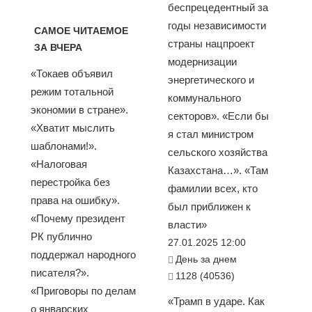
беспрецедентный за
годы независимости
САМОЕ ЧИТАЕМОЕ
страны нацпроект
ЗА ВЧЕРА
модернизации
«Токаев объявил
энергетического и
режим тотальной
коммунального
экономии в стране».
секторов». «Если бы
«Хватит мыслить
я стал министром
шаблонами!».
сельского хозяйства
«Налоговая
Казахстана…». «Там
перестройка без
фамилии всех, кто
права на ошибку».
был приближен к
«Почему президент
власти»
РК публично
27.01.2025 12:00
поддержал народного
День за днем
писателя?».
1128 (40536)
«Приговоры по делам
«Трамп в ударе. Как
о январских