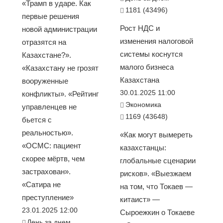
«Трамп в ударе. Как
1181 (43496)
первые решения
Рост НДС и
новой администрации
изменения налоговой
отразятся на
системы коснутся
Казахстане?».
малого бизнеса
«Казахстану не грозят
Казахстана
вооруженные
30.01.2025 11:00
конфликты». «Рейтинг
Экономика
управленцев не
1169 (43648)
бьется с
реальностью».
«Как могут вымереть
«ОСМС: пациент
казахстанцы:
скорее мёртв, чем
глобальные сценарии
застрахован».
рисков». «Выезжаем
«Сатира не
на том, что Токаев —
преступление»
китаист» —
23.01.2025 12:00
Сыроежкин о Токаеве
День за днем