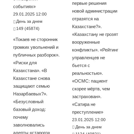
первые решения
событиях»
новой администрации
29.01.2025 12:00
отразятся на
День за днем
Казахстане?».
149 (45874)
«Казахстану не грозят
«Токаев не сторонник
вооруженные
громких увольнений и
конфликты». «Рейтинг
публичных разборок».
управленцев не
«Риски для
бьется с
Казахстана». «В
реальностью».
Казахстане снова
«ОСМС: пациент
защищают семью
скорее мёртв, чем
Назарбаевых?».
застрахован».
«Безусловный
«Сатира не
базовый доход:
преступление»
почему
23.01.2025 12:00
заволновались
День за днем
адепты «старого»
1124 (40821)