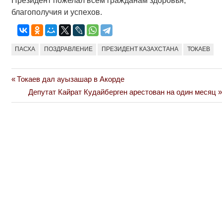
Президент пожелал всем гражданам здоровья,
благополучия и успехов.
ПАСХА
ПОЗДРАВЛЕНИЕ
ПРЕЗИДЕНТ КАЗАХСТАНА
ТОКАЕВ
Previous
Токаев дал ауызашар в Акорде
Навигация
Post:
Next
Депутат Кайрат Кудайберген арестован на один месяц
по
Post:
записям