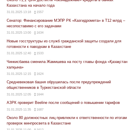
Казахстана на начало года
31.01.2025 13:18
1557
Сенатор: Финансирование МЭПР РК «Казгидромета» в Т12 млрд –
несопоставимо с его задачами
31.01.2025 13:00
1634
Новые госструктуры из служб гражданской защиты создали для
готовности к паводкам в Казахстане
31.01.2025 12:40
1533
Чинкисбаева сменила Жамишева на посту главы фонда «Қазақстан
халқына»
31.01.2025 12:15
1624
Средневековая башня обрушилась после предупреждений
общественников в Туркестанской области
31.01.2025 12:05
1644
АЗРК проверит Beeline после сообщений о повышении тарифов
31.01.2025 11:35
1687
Около 80 должностных лиц привлекли к ответственности по итогам
проверок минпросвета в Казахстане
31.01.2025 11:00
1612