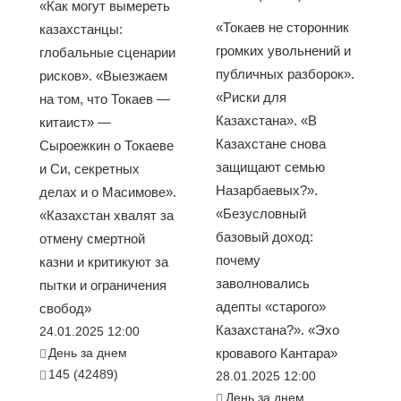
«Как могут вымереть
«Токаев не сторонник
казахстанцы:
громких увольнений и
глобальные сценарии
публичных разборок».
рисков». «Выезжаем
«Риски для
на том, что Токаев —
Казахстана». «В
китаист» —
Казахстане снова
Сыроежкин о Токаеве
защищают семью
и Си, секретных
Назарбаевых?».
делах и о Масимове».
«Безусловный
«Казахстан хвалят за
базовый доход:
отмену смертной
почему
казни и критикуют за
заволновались
пытки и ограничения
адепты «старого»
свобод»
Казахстана?». «Эхо
24.01.2025 12:00
День за днем
кровавого Кантара»
145 (42489)
28.01.2025 12:00
День за днем