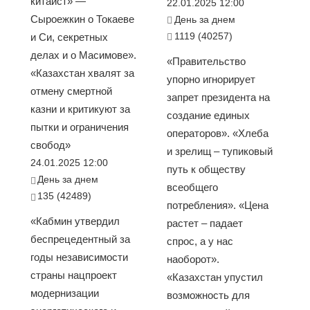
китаист» —
22.01.2025 12:00
Сыроежкин о Токаеве
День за днем
1119 (40257)
и Си, секретных
делах и о Масимове».
«Правительство
«Казахстан хвалят за
упорно игнорирует
отмену смертной
запрет президента на
казни и критикуют за
создание единых
пытки и ограничения
операторов». «Хлеба
свобод»
и зрелищ – тупиковый
24.01.2025 12:00
путь к обществу
День за днем
всеобщего
135 (42489)
потребления». «Цена
«Кабмин утвердил
растет – падает
беспрецедентный за
спрос, а у нас
годы независимости
наоборот».
страны нацпроект
«Казахстан упустил
модернизации
возможность для