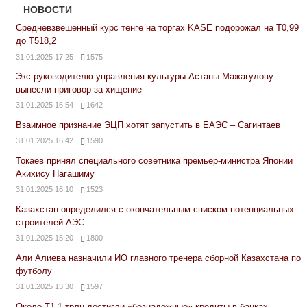
НОВОСТИ
Средневзвешенный курс тенге на торгах KASE подорожал на Т0,99
до Т518,2
31.01.2025 17:25
1575
Экс-руководителю управления культуры Астаны Мажагулову
вынесли приговор за хищение
31.01.2025 16:54
1642
Взаимное признание ЭЦП хотят запустить в ЕАЭС – Сагинтаев
31.01.2025 16:42
1590
Токаев принял специального советника премьер-министра Японии
Акихису Нагашиму
31.01.2025 16:10
1523
Казахстан определился с окончательным списком потенциальных
строителей АЭС
31.01.2025 15:20
1800
Али Алиева назначили ИО главного тренера сборной Казахстана по
футболу
31.01.2025 13:30
1597
Около Т1,1 трлн достигли «безнадежные» кредиты в банках