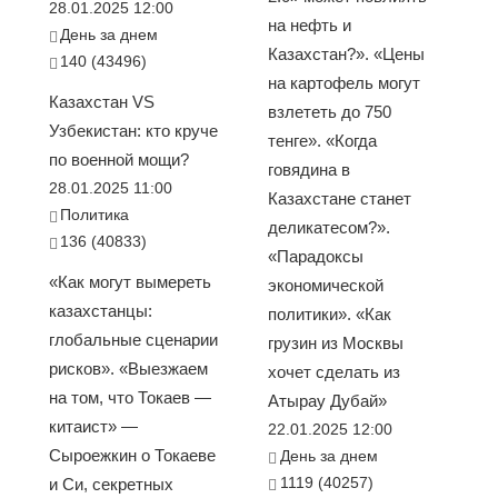
28.01.2025 12:00
на нефть и
День за днем
Казахстан?». «Цены
140 (43496)
на картофель могут
Казахстан VS
взлететь до 750
Узбекистан: кто круче
тенге». «Когда
по военной мощи?
говядина в
28.01.2025 11:00
Казахстане станет
Политика
деликатесом?».
136 (40833)
«Парадоксы
«Как могут вымереть
экономической
казахстанцы:
политики». «Как
глобальные сценарии
грузин из Москвы
рисков». «Выезжаем
хочет сделать из
на том, что Токаев —
Атырау Дубай»
китаист» —
22.01.2025 12:00
Сыроежкин о Токаеве
День за днем
1119 (40257)
и Си, секретных