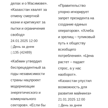
делах и о Масимове».
«Правительство
«Казахстан хвалят за
упорно игнорирует
отмену смертной
запрет президента на
казни и критикуют за
создание единых
пытки и ограничения
операторов». «Хлеба
свобод»
и зрелищ – тупиковый
24.01.2025 12:00
путь к обществу
День за днем
всеобщего
135 (42489)
потребления». «Цена
«Кабмин утвердил
растет – падает
беспрецедентный за
спрос, а у нас
годы независимости
наоборот».
страны нацпроект
«Казахстан упустил
модернизации
возможность для
энергетического и
развития майнинга»
коммунального
21.01.2025 12:00
секторов». «Если бы
День за днем