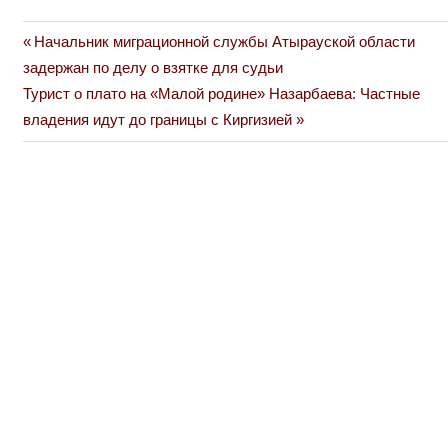
Previous
Начальник миграционной службы Атырауской области
Навигация
Post:
задержан по делу о взятке для судьи
по
Next
Турист о плато на «Малой родине» Назарбаева: Частные
Post:
владения идут до границы с Киргизией
записям