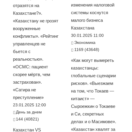
изменения налоговой
отразятся на
системы коснутся
Казахстане?».
малого бизнеса
«Казахстану не грозят
Казахстана
вооруженные
30.01.2025 11:00
конфликты». «Рейтинг
Экономика
управленцев не
1169 (43648)
бьется с
реальностью».
«Как могут вымереть
«ОСМС: пациент
казахстанцы:
скорее мёртв, чем
глобальные сценарии
застрахован».
рисков». «Выезжаем
«Сатира не
на том, что Токаев —
преступление»
китаист» —
23.01.2025 12:00
Сыроежкин о Токаеве
День за днем
и Си, секретных
144 (40821)
делах и о Масимове».
«Казахстан хвалят за
Казахстан VS