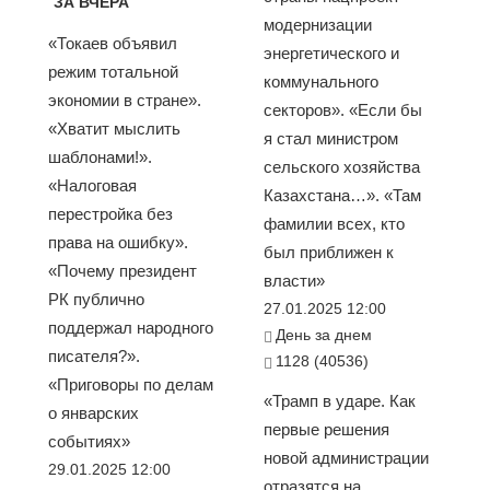
ЗА ВЧЕРА
модернизации
«Токаев объявил
энергетического и
режим тотальной
коммунального
экономии в стране».
секторов». «Если бы
«Хватит мыслить
я стал министром
шаблонами!».
сельского хозяйства
«Налоговая
Казахстана…». «Там
перестройка без
фамилии всех, кто
права на ошибку».
был приближен к
«Почему президент
власти»
РК публично
27.01.2025 12:00
поддержал народного
День за днем
писателя?».
1128 (40536)
«Приговоры по делам
«Трамп в ударе. Как
о январских
первые решения
событиях»
новой администрации
29.01.2025 12:00
отразятся на