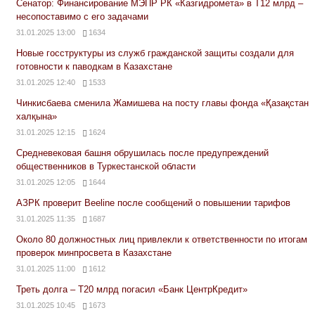
Сенатор: Финансирование МЭПР РК «Казгидромета» в Т12 млрд –
несопоставимо с его задачами
31.01.2025 13:00
1634
Новые госструктуры из служб гражданской защиты создали для
готовности к паводкам в Казахстане
31.01.2025 12:40
1533
Чинкисбаева сменила Жамишева на посту главы фонда «Қазақстан
халқына»
31.01.2025 12:15
1624
Средневековая башня обрушилась после предупреждений
общественников в Туркестанской области
31.01.2025 12:05
1644
АЗРК проверит Beeline после сообщений о повышении тарифов
31.01.2025 11:35
1687
Около 80 должностных лиц привлекли к ответственности по итогам
проверок минпросвета в Казахстане
31.01.2025 11:00
1612
Треть долга – Т20 млрд погасил «Банк ЦентрКредит»
31.01.2025 10:45
1673