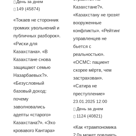
День за днем
Казахстане?».
149 (45874)
«Казахстану не грозят
«Токаев не сторонник
вооруженные
громких увольнений и
конфликты». «Рейтинг
публичных разборок».
управленцев не
«Риски для
бьется с
Казахстана». «В
реальностью».
Казахстане снова
«ОСМС: пациент
защищают семью
скорее мёртв, чем
Назарбаевых?».
застрахован».
«Безусловный
«Сатира не
базовый доход:
преступление»
почему
23.01.2025 12:00
заволновались
День за днем
адепты «старого»
1124 (40821)
Казахстана?». «Эхо
«Как «трампономика
кровавого Кантара»
2.0» может повлиять