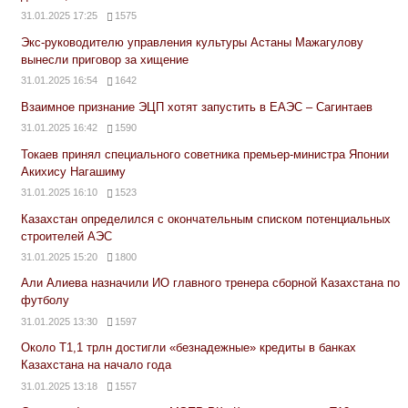
31.01.2025 17:25
1575
Экс-руководителю управления культуры Астаны Мажагулову
вынесли приговор за хищение
31.01.2025 16:54
1642
Взаимное признание ЭЦП хотят запустить в ЕАЭС – Сагинтаев
31.01.2025 16:42
1590
Токаев принял специального советника премьер-министра Японии
Акихису Нагашиму
31.01.2025 16:10
1523
Казахстан определился с окончательным списком потенциальных
строителей АЭС
31.01.2025 15:20
1800
Али Алиева назначили ИО главного тренера сборной Казахстана по
футболу
31.01.2025 13:30
1597
Около Т1,1 трлн достигли «безнадежные» кредиты в банках
Казахстана на начало года
31.01.2025 13:18
1557