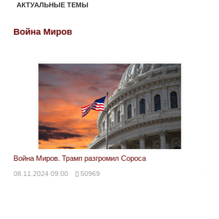
АКТУАЛЬНЫЕ ТЕМЫ
Война Миров
Во
Война Миров. Трамп разгромил Сороса
Вой
08.11.2024 09:00
50969
08.