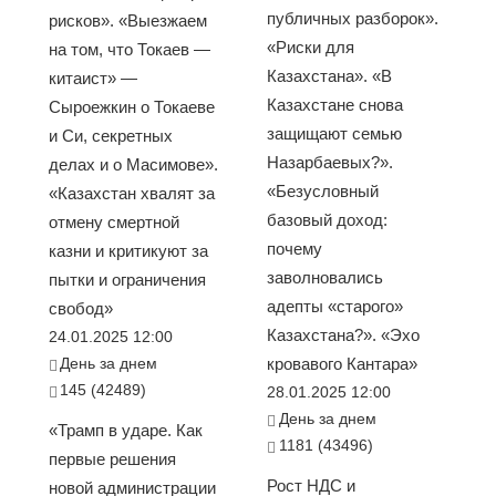
публичных разборок».
рисков». «Выезжаем
«Риски для
на том, что Токаев —
Казахстана». «В
китаист» —
Казахстане снова
Сыроежкин о Токаеве
защищают семью
и Си, секретных
Назарбаевых?».
делах и о Масимове».
«Безусловный
«Казахстан хвалят за
базовый доход:
отмену смертной
почему
казни и критикуют за
заволновались
пытки и ограничения
адепты «старого»
свобод»
Казахстана?». «Эхо
24.01.2025 12:00
День за днем
кровавого Кантара»
145 (42489)
28.01.2025 12:00
День за днем
«Трамп в ударе. Как
1181 (43496)
первые решения
Рост НДС и
новой администрации