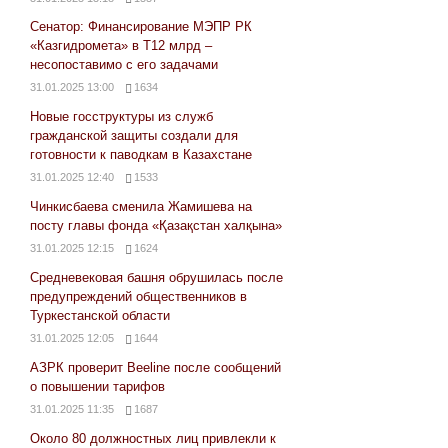
Сенатор: Финансирование МЭПР РК
«Казгидромета» в Т12 млрд –
несопоставимо с его задачами
31.01.2025 13:00
1634
Новые госструктуры из служб
гражданской защиты создали для
готовности к паводкам в Казахстане
31.01.2025 12:40
1533
Чинкисбаева сменила Жамишева на
посту главы фонда «Қазақстан халқына»
31.01.2025 12:15
1624
Средневековая башня обрушилась после
предупреждений общественников в
Туркестанской области
31.01.2025 12:05
1644
АЗРК проверит Beeline после сообщений
о повышении тарифов
31.01.2025 11:35
1687
Около 80 должностных лиц привлекли к