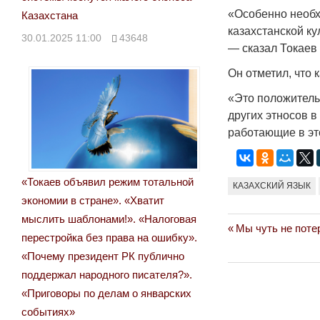
«Особенно необ
Казахстана
казахстанской ку
30.01.2025 11:00
43648
— сказал Токаев 
Он отметил, что
«Это положитель
других этносов 
работающие в эт
«Токаев объявил режим тотальной
КАЗАХСКИЙ ЯЗЫК
экономии в стране». «Хватит
мыслить шаблонами!». «Налоговая
Previous
Мы чуть не поте
Навигация
перестройка без права на ошибку».
Post:
«Почему президент РК публично
по
поддержал народного писателя?».
записям
«Приговоры по делам о январских
событиях»