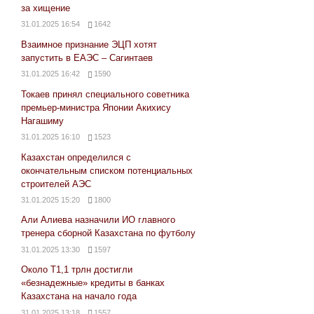
за хищение
31.01.2025 16:54
1642
Взаимное признание ЭЦП хотят
запустить в ЕАЭС – Сагинтаев
31.01.2025 16:42
1590
Токаев принял специального советника
премьер-министра Японии Акихису
Нагашиму
31.01.2025 16:10
1523
Казахстан определился с
окончательным списком потенциальных
строителей АЭС
31.01.2025 15:20
1800
Али Алиева назначили ИО главного
тренера сборной Казахстана по футболу
31.01.2025 13:30
1597
Около Т1,1 трлн достигли
«безнадежные» кредиты в банках
Казахстана на начало года
31.01.2025 13:18
1557