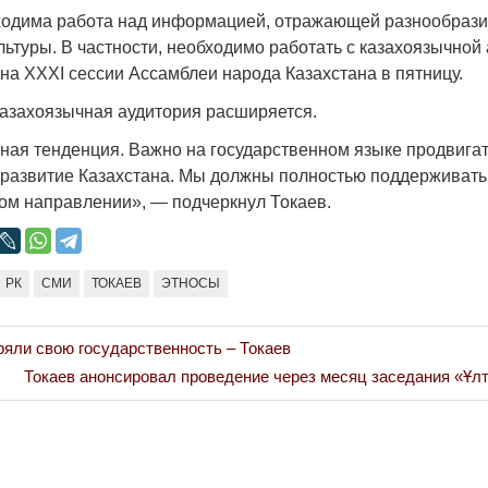
Народ выбрал свет
Странная заб
ходима работа над информацией, отражающей разнообраз
Дарига не ждё
льтуры. В частности, необходимо работать с казахоязычной
17.10.2024 17:00
29972
на XXXI сессии Ассамблеи народа Казахстана в пятницу.
Авиакомпании
мошенниками
 казахоязычная аудитория расширяется.
30.10.2024 14:
ная тенденция. Важно на государственном языке продвигат
в развитие Казахстана. Мы должны полностью поддерживат
ом направлении», — подчеркнул Токаев.
РК
СМИ
ТОКАЕВ
ЭТНОСЫ
Война Мир
ряли свою государственность – Токаев
Next
Токаев анонсировал проведение через месяц заседания «Ұл
Post: