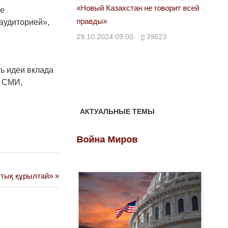
астовка в Жанаозене.
«Новый Казахстан не говорит всей
Лондон
ие
т конфискации.
правды»
 аудиторией»,
28.10.
 сравнили с
29.10.2024 09:00
39623
00
28888
ь идеи вклада
ь СМИ,
АКТУАЛЬНЫЕ ТЕМЫ
ов
Война Миров
Войн
ттық құрылтай»