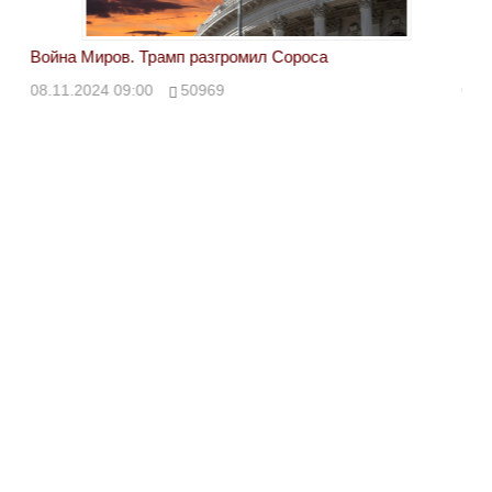
Война Миров. Трамп разгромил Сороса
Вой
08.11.2024 09:00
50969
08.