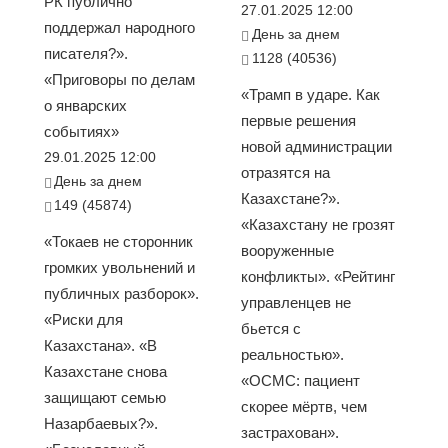
РК публично
27.01.2025 12:00
поддержал народного
День за днем
писателя?».
1128 (40536)
«Приговоры по делам
«Трамп в ударе. Как
о январских
первые решения
событиях»
новой администрации
29.01.2025 12:00
отразятся на
День за днем
Казахстане?».
149 (45874)
«Казахстану не грозят
«Токаев не сторонник
вооруженные
громких увольнений и
конфликты». «Рейтинг
публичных разборок».
управленцев не
«Риски для
бьется с
Казахстана». «В
реальностью».
Казахстане снова
«ОСМС: пациент
защищают семью
скорее мёртв, чем
Назарбаевых?».
застрахован».