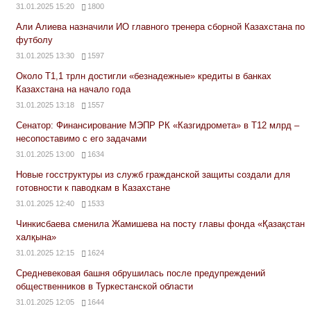
31.01.2025 15:20
1800
Али Алиева назначили ИО главного тренера сборной Казахстана по
футболу
31.01.2025 13:30
1597
Около Т1,1 трлн достигли «безнадежные» кредиты в банках
Казахстана на начало года
31.01.2025 13:18
1557
Сенатор: Финансирование МЭПР РК «Казгидромета» в Т12 млрд –
несопоставимо с его задачами
31.01.2025 13:00
1634
Новые госструктуры из служб гражданской защиты создали для
готовности к паводкам в Казахстане
31.01.2025 12:40
1533
Чинкисбаева сменила Жамишева на посту главы фонда «Қазақстан
халқына»
31.01.2025 12:15
1624
Средневековая башня обрушилась после предупреждений
общественников в Туркестанской области
31.01.2025 12:05
1644