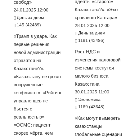
адепты «старого»
свобод»
Казахстана?». «Эхо
24.01.2025 12:00
День за днем
кровавого Кантара»
145 (42489)
28.01.2025 12:00
День за днем
«Трамп в ударе. Как
1181 (43496)
первые решения
Рост НДС и
новой администрации
изменения налоговой
отразятся на
системы коснутся
Казахстане?».
малого бизнеса
«Казахстану не грозят
Казахстана
вооруженные
30.01.2025 11:00
конфликты». «Рейтинг
Экономика
управленцев не
1169 (43648)
бьется с
реальностью».
«Как могут вымереть
«ОСМС: пациент
казахстанцы:
скорее мёртв, чем
глобальные сценарии