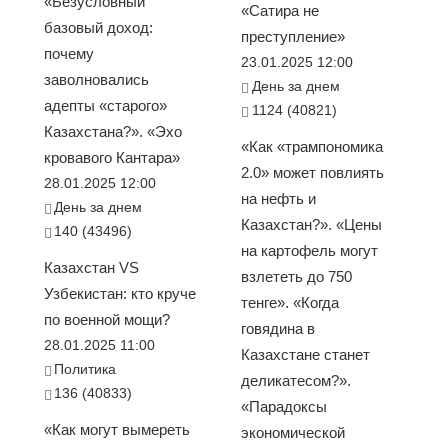
«Безусловный
«Сатира не
базовый доход:
преступление»
почему
23.01.2025 12:00
заволновались
День за днем
адепты «старого»
1124 (40821)
Казахстана?». «Эхо
«Как «трампономика
кровавого Кантара»
2.0» может повлиять
28.01.2025 12:00
на нефть и
День за днем
Казахстан?». «Цены
140 (43496)
на картофель могут
Казахстан VS
взлететь до 750
Узбекистан: кто круче
тенге». «Когда
по военной мощи?
говядина в
28.01.2025 11:00
Казахстане станет
Политика
деликатесом?».
136 (40833)
«Парадоксы
«Как могут вымереть
экономической