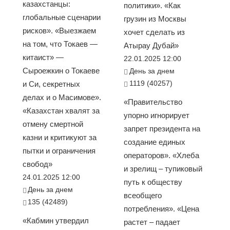
казахстанцы:
политики». «Как
глобальные сценарии
грузин из Москвы
рисков». «Выезжаем
хочет сделать из
на том, что Токаев —
Атырау Дубай»
китаист» —
22.01.2025 12:00
Сыроежкин о Токаеве
День за днем
1119 (40257)
и Си, секретных
делах и о Масимове».
«Правительство
«Казахстан хвалят за
упорно игнорирует
отмену смертной
запрет президента на
казни и критикуют за
создание единых
пытки и ограничения
операторов». «Хлеба
свобод»
и зрелищ – тупиковый
24.01.2025 12:00
путь к обществу
День за днем
всеобщего
135 (42489)
потребления». «Цена
«Кабмин утвердил
растет – падает