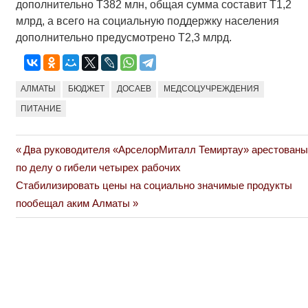
дополнительно Т382 млн, общая сумма составит Т1,2
млрд, а всего на социальную поддержку населения
дополнительно предусмотрено Т2,3 млрд.
АЛМАТЫ
БЮДЖЕТ
ДОСАЕВ
МЕДСОЦУЧРЕЖДЕНИЯ
ПИТАНИЕ
Previous
Два руководителя «АрселорМиталл Темиртау» арестованы
Навигация
Post:
по делу о гибели четырех рабочих
по
Next
Стабилизировать цены на социально значимые продукты
Post:
пообещал аким Алматы
записям