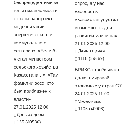
беспрецедентный за
спрос, а у нас
годы независимости
наоборот».
страны нацпроект
«Казахстан упустил
модернизации
возможность для
энергетического и
развития майнинга»
коммунального
21.01.2025 12:00
секторов». «Если бы
День за днем
1118 (39669)
я стал министром
сельского хозяйства
БРИКС отвоёвывает
Казахстана…». «Там
долю в мировой
фамилии всех, кто
экономике у стран G7
был приближен к
24.01.2025 11:00
власти»
Экономика
27.01.2025 12:00
1105 (40906)
День за днем
135 (40536)