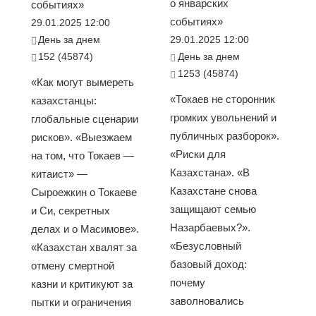
о январских
событиях»
событиях»
29.01.2025 12:00
День за днем
29.01.2025 12:00
152 (45874)
День за днем
1253 (45874)
«Как могут вымереть
«Токаев не сторонник
казахстанцы:
громких увольнений и
глобальные сценарии
публичных разборок».
рисков». «Выезжаем
«Риски для
на том, что Токаев —
Казахстана». «В
китаист» —
Казахстане снова
Сыроежкин о Токаеве
защищают семью
и Си, секретных
Назарбаевых?».
делах и о Масимове».
«Безусловный
«Казахстан хвалят за
базовый доход:
отмену смертной
почему
казни и критикуют за
заволновались
пытки и ограничения