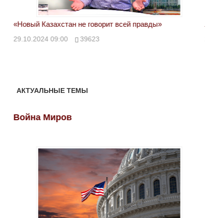
«Новый Казахстан не говорит всей правды»
Лон
ми
29.10.2024 09:00
39623
28.
АКТУАЛЬНЫЕ ТЕМЫ
Война Миров
Во