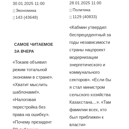
28.01.2025 11:00
30.01.2025 11:00
Политика
Экономика
1129 (40833)
143 (43648)
«Кабмин утвердил
беспрецедентный за
годы независимости
САМОЕ ЧИТАЕМОЕ
страны нацпроект
ЗА ВЧЕРА
модернизации
«Токаев объявил
энергетического и
режим тотальной
коммунального
экономии в стране».
секторов». «Если бы
«Хватит мыслить
я стал министром
шаблонами!».
сельского хозяйства
«Налоговая
Казахстана…». «Там
перестройка без
фамилии всех, кто
права на ошибку».
был приближен к
«Почему президент
власти»