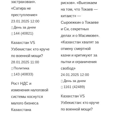
застрахован».
рисков». «Выезжаем
«Сатира не
на том, что Токаев —
преступление»
китаист» —
23.01.2025 12:00
Сыроежкин о Токаеве
День за днем
и Си, секретных
144 (40821)
делах и о Масимове».
«Казахстан хвалят за
Казахстан VS
отмену смертной
Узбекистан: кто круче
казни и критикуют за
по военной мощи?
пытки и ограничения
28.01.2025 11:00
Политика
свобод»
143 (40833)
24.01.2025 12:00
День за днем
Рост НДС и
1161 (42489)
изменения налоговой
Казахстан VS
системы коснутся
Узбекистан: кто круче
малого бизнеса
по военной мощи?
Казахстана