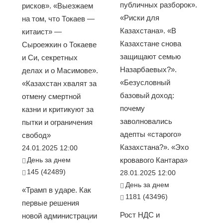
публичных разборок».
рисков». «Выезжаем
«Риски для
на том, что Токаев —
Казахстана». «В
китаист» —
Казахстане снова
Сыроежкин о Токаеве
защищают семью
и Си, секретных
Назарбаевых?».
делах и о Масимове».
«Безусловный
«Казахстан хвалят за
базовый доход:
отмену смертной
почему
казни и критикуют за
заволновались
пытки и ограничения
адепты «старого»
свобод»
Казахстана?». «Эхо
24.01.2025 12:00
День за днем
кровавого Кантара»
145 (42489)
28.01.2025 12:00
День за днем
«Трамп в ударе. Как
1181 (43496)
первые решения
Рост НДС и
новой администрации