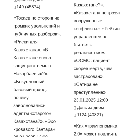
Казахстане?».
149 (45874)
«Казахстану не грозят
«Токаев не сторонник
вооруженные
громких увольнений и
конфликты». «Рейтинг
публичных разборок».
управленцев не
«Риски для
бьется с
Казахстана». «В
реальностью».
Казахстане снова
«ОСМС: пациент
защищают семью
скорее мёртв, чем
Назарбаевых?».
застрахован».
«Безусловный
«Сатира не
базовый доход:
преступление»
почему
23.01.2025 12:00
заволновались
День за днем
адепты «старого»
1124 (40821)
Казахстана?». «Эхо
«Как «трампономика
кровавого Кантара»
2.0» может повлиять