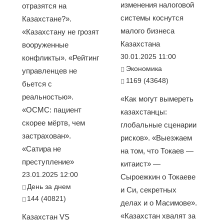
изменения налоговой
отразятся на
системы коснутся
Казахстане?».
малого бизнеса
«Казахстану не грозят
Казахстана
вооруженные
30.01.2025 11:00
конфликты». «Рейтинг
Экономика
управленцев не
1169 (43648)
бьется с
реальностью».
«Как могут вымереть
«ОСМС: пациент
казахстанцы:
скорее мёртв, чем
глобальные сценарии
застрахован».
рисков». «Выезжаем
«Сатира не
на том, что Токаев —
преступление»
китаист» —
23.01.2025 12:00
Сыроежкин о Токаеве
День за днем
и Си, секретных
144 (40821)
делах и о Масимове».
«Казахстан хвалят за
Казахстан VS