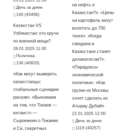
28.01.2025 12:00
на нефть и
День за днем
Казахстан?». «Цены
140 (43496)
на картофель могут
Казахстан VS
взлететь до 750
Узбекистан: кто круче
тенге». «Когда
по военной мощи?
говядина в
28.01.2025 11:00
Казахстане станет
Политика
деликатесом?».
136 (40833)
«Парадоксы
«Как могут вымереть
экономической
казахстанцы:
политики». «Как
глобальные сценарии
грузин из Москвы
рисков». «Выезжаем
хочет сделать из
на том, что Токаев —
Атырау Дубай»
китаист» —
22.01.2025 12:00
Сыроежкин о Токаеве
День за днем
1119 (40257)
и Си, секретных