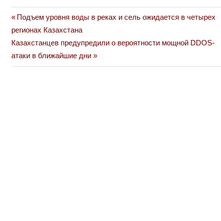
Previous
Подъем уровня воды в реках и сель ожидается в четырех
Навигация
Post:
регионах Казахстана
по
Next
Казахстанцев предупредили о вероятности мощной DDOS-
Post:
атаки в ближайшие дни
записям