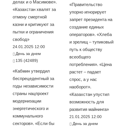
делах и о Масимове».
«Правительство
«Казахстан хвалят за
упорно игнорирует
отмену смертной
запрет президента на
казни и критикуют за
создание единых
пытки и ограничения
операторов». «Хлеба
свобод»
и зрелищ – тупиковый
24.01.2025 12:00
путь к обществу
День за днем
всеобщего
135 (42489)
потребления». «Цена
«Кабмин утвердил
растет – падает
беспрецедентный за
спрос, а у нас
годы независимости
наоборот».
страны нацпроект
«Казахстан упустил
модернизации
возможность для
энергетического и
развития майнинга»
коммунального
21.01.2025 12:00
секторов». «Если бы
День за днем