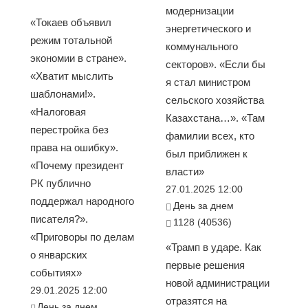
модернизации
«Токаев объявил
энергетического и
режим тотальной
коммунального
экономии в стране».
секторов». «Если бы
«Хватит мыслить
я стал министром
шаблонами!».
сельского хозяйства
«Налоговая
Казахстана…». «Там
перестройка без
фамилии всех, кто
права на ошибку».
был приближен к
«Почему президент
власти»
РК публично
27.01.2025 12:00
поддержал народного
День за днем
писателя?».
1128 (40536)
«Приговоры по делам
«Трамп в ударе. Как
о январских
первые решения
событиях»
новой администрации
29.01.2025 12:00
отразятся на
День за днем