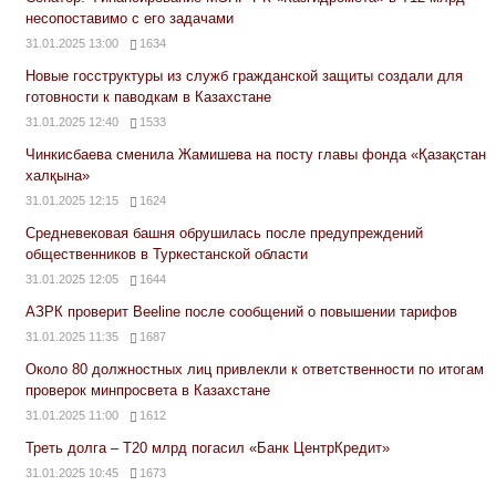
несопоставимо с его задачами
31.01.2025 13:00
1634
Новые госструктуры из служб гражданской защиты создали для
готовности к паводкам в Казахстане
31.01.2025 12:40
1533
Чинкисбаева сменила Жамишева на посту главы фонда «Қазақстан
халқына»
31.01.2025 12:15
1624
Средневековая башня обрушилась после предупреждений
общественников в Туркестанской области
31.01.2025 12:05
1644
АЗРК проверит Beeline после сообщений о повышении тарифов
31.01.2025 11:35
1687
Около 80 должностных лиц привлекли к ответственности по итогам
проверок минпросвета в Казахстане
31.01.2025 11:00
1612
Треть долга – Т20 млрд погасил «Банк ЦентрКредит»
31.01.2025 10:45
1673