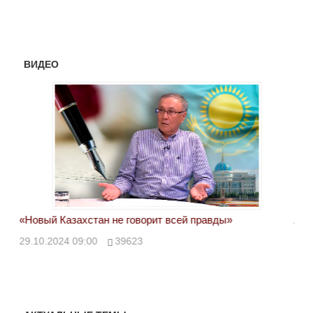
ВИДЕО
«Новый Казахстан не говорит всей правды»
Лон
ми
29.10.2024 09:00
39623
28.