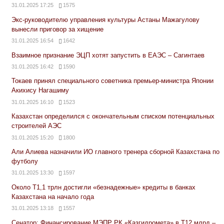
31.01.2025 17:25
1575
Экс-руководителю управления культуры Астаны Мажагулову
вынесли приговор за хищение
31.01.2025 16:54
1642
Взаимное признание ЭЦП хотят запустить в ЕАЭС – Сагинтаев
31.01.2025 16:42
1590
Токаев принял специального советника премьер-министра Японии
Акихису Нагашиму
31.01.2025 16:10
1523
Казахстан определился с окончательным списком потенциальных
строителей АЭС
31.01.2025 15:20
1800
Али Алиева назначили ИО главного тренера сборной Казахстана по
футболу
31.01.2025 13:30
1597
Около Т1,1 трлн достигли «безнадежные» кредиты в банках
Казахстана на начало года
31.01.2025 13:18
1557
Сенатор: Финансирование МЭПР РК «Казгидромета» в Т12 млрд –