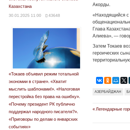
Акорды.
Казахстана
«Находящийся с 
30.01.2025 11:00
43648
общенационально
Глава Казахстан
Алиева», — гово
Затем Токаев во
героических сына
территориальную
«Токаев объявил режим тотальной
экономии в стране». «Хватит
мыслить шаблонами!». «Налоговая
АЗЕРБАЙДЖАН
Б
перестройка без права на ошибку».
«Почему президент РК публично
Previous
Легендарные гор
Навигация
поддержал народного писателя?».
Post:
«Приговоры по делам о январских
по
событиях»