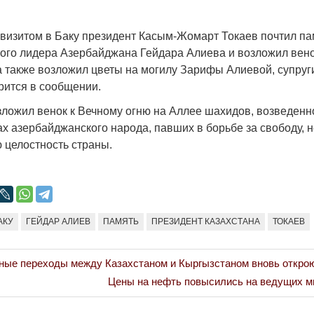
Народ выбрал свет
Странная заб
Дарига не ждё
17.10.2024 17:00
29972
визитом в Баку президент Касым-Жомарт Токаев почтил па
Авиакомпании
го лидера Азербайджана Гейдара Алиева и возложил венок
мошенниками
а также возложил цветы на могилу Зарифы Алиевой, супруг
рится в сообщении.
30.10.2024 14:
зложил венок к Вечному огню на Аллее шахидов, возведенн
х азербайджанского народа, павших в борьбе за свободу, 
 целостность страны.
Война Мир
АКУ
ГЕЙДАР АЛИЕВ
ПАМЯТЬ
ПРЕЗИДЕНТ КАЗАХСТАНА
ТОКАЕВ
ные переходы между Казахстаном и Кыргызстаном вновь открою
Next
Цены на нефть повысились на ведущих 
Post: