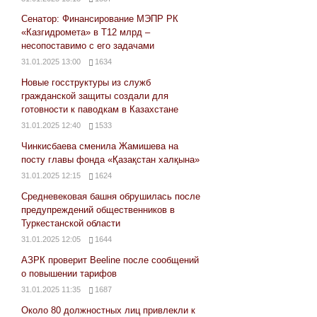
Сенатор: Финансирование МЭПР РК
«Казгидромета» в Т12 млрд –
несопоставимо с его задачами
31.01.2025 13:00
1634
Новые госструктуры из служб
гражданской защиты создали для
готовности к паводкам в Казахстане
31.01.2025 12:40
1533
Чинкисбаева сменила Жамишева на
посту главы фонда «Қазақстан халқына»
31.01.2025 12:15
1624
Средневековая башня обрушилась после
предупреждений общественников в
Туркестанской области
31.01.2025 12:05
1644
АЗРК проверит Beeline после сообщений
о повышении тарифов
31.01.2025 11:35
1687
Около 80 должностных лиц привлекли к