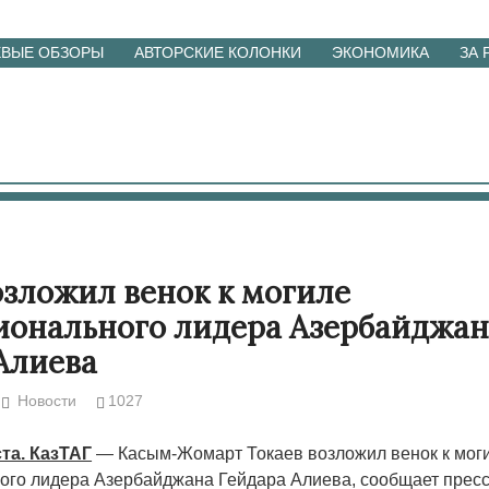
ЕВЫЕ ОБЗОРЫ
АВТОРСКИЕ КОЛОНКИ
ЭКОНОМИКА
ЗА
озложил венок к могиле
онального лидера Азербайджан
Алиева
Новости
1027
ста. КазТАГ
— Касым-Жомарт Токаев возложил венок к мог
го лидера Азербайджана Гейдара Алиева, сообщает прес