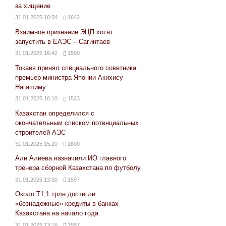
за хищение
31.01.2025 16:54
1642
Взаимное признание ЭЦП хотят
запустить в ЕАЭС – Сагинтаев
31.01.2025 16:42
1590
Токаев принял специального советника
премьер-министра Японии Акихису
Нагашиму
31.01.2025 16:10
1523
Казахстан определился с
окончательным списком потенциальных
строителей АЭС
31.01.2025 15:20
1800
Али Алиева назначили ИО главного
тренера сборной Казахстана по футболу
31.01.2025 13:30
1597
Около Т1,1 трлн достигли
«безнадежные» кредиты в банках
Казахстана на начало года
31.01.2025 13:18
1557