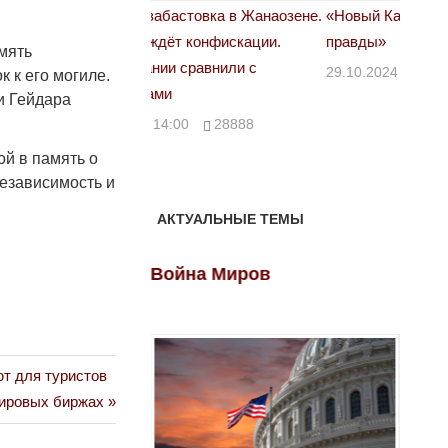
астовка в Жанаозене.
«Новый Казахстан не говорит всей
Лондон
т конфискации.
правды»
28.10.
мять
 сравнили с
29.10.2024 09:00
39623
 к его могиле.
и Гейдара
00
28888
ой в память о
независимость и
АКТУАЛЬНЫЕ ТЕМЫ
ов
Война Миров
Войн
т для туристов
мировых биржах