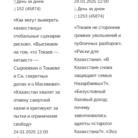
День за днем
29.01.2025 12:00
152 (45874)
День за днем
1253 (45874)
«Как могут вымереть
«Токаев не сторонник
казахстанцы:
громких увольнений и
глобальные сценарии
публичных разборок».
рисков». «Выезжаем
«Риски для
на том, что Токаев —
Казахстана». «В
китаист» —
Казахстане снова
Сыроежкин о Токаеве
защищают семью
и Си, секретных
Назарбаевых?».
делах и о Масимове».
«Безусловный
«Казахстан хвалят за
базовый доход:
отмену смертной
почему
казни и критикуют за
заволновались
пытки и ограничения
адепты «старого»
свобод»
Казахстана?». «Эхо
24.01.2025 12:00