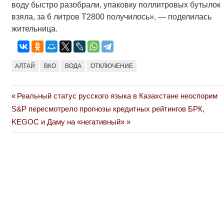
воду быстро разобрали, упаковку поллитровых бутылок
взяла, за 6 литров Т2800 получилось», — поделилась
жительница.
АЛТАЙ
ВКО
ВОДА
ОТКЛЮЧЕНИЕ
Previous
Реальный статус русского языка в Казахстане неоспорим
Навигация
Next
Post:
S&P пересмотрело прогнозы кредитных рейтингов БРК,
по
Post:
KEGOC и Даму на «негативный»
записям