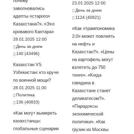
почему
23.01.2025 12:00
заволновались
День за днем
адепты «старого»
1124 (40821)
Казахстана?». «Эхо
«Как «трампономика
кровавого Кантара»
2.0» может повлиять
28.01.2025 12:00
на нефть и
День за днем
Казахстан?». «Цены
140 (43496)
на картофель могут
Казахстан VS
взлететь до 750
Узбекистан: кто круче
тенге». «Когда
по военной мощи?
говядина в
28.01.2025 11:00
Казахстане станет
Политика
деликатесом?».
136 (40833)
«Парадоксы
«Как могут вымереть
экономической
казахстанцы:
политики». «Как
глобальные сценарии
грузин из Москвы