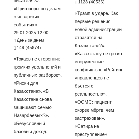
писателя?».
1128 (40536)
«Приговоры по делам
«Трамп в ударе. Как
о январских
первые решения
событиях»
новой администрации
29.01.2025 12:00
отразятся на
День за днем
Казахстане?».
149 (45874)
«Казахстану не грозят
«Токаев не сторонник
вооруженные
громких увольнений и
конфликты». «Рейтинг
публичных разборок».
управленцев не
«Риски для
бьется с
Казахстана». «В
реальностью».
Казахстане снова
«ОСМС: пациент
защищают семью
скорее мёртв, чем
Назарбаевых?».
застрахован».
«Безусловный
«Сатира не
базовый доход:
преступление»