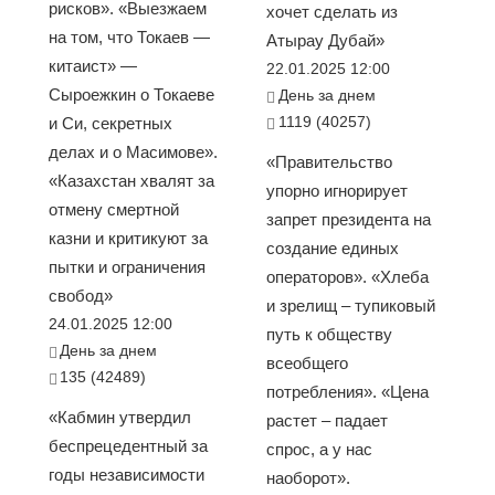
рисков». «Выезжаем
хочет сделать из
на том, что Токаев —
Атырау Дубай»
китаист» —
22.01.2025 12:00
Сыроежкин о Токаеве
День за днем
1119 (40257)
и Си, секретных
делах и о Масимове».
«Правительство
«Казахстан хвалят за
упорно игнорирует
отмену смертной
запрет президента на
казни и критикуют за
создание единых
пытки и ограничения
операторов». «Хлеба
свобод»
и зрелищ – тупиковый
24.01.2025 12:00
путь к обществу
День за днем
всеобщего
135 (42489)
потребления». «Цена
«Кабмин утвердил
растет – падает
беспрецедентный за
спрос, а у нас
годы независимости
наоборот».