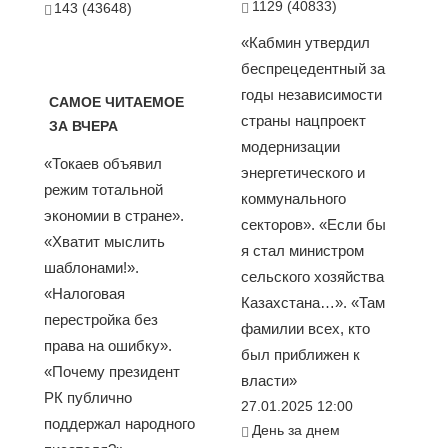
1129 (40833)
143 (43648)
«Кабмин утвердил
беспрецедентный за
годы независимости
САМОЕ ЧИТАЕМОЕ
страны нацпроект
ЗА ВЧЕРА
модернизации
«Токаев объявил
энергетического и
режим тотальной
коммунального
экономии в стране».
секторов». «Если бы
«Хватит мыслить
я стал министром
шаблонами!».
сельского хозяйства
«Налоговая
Казахстана…». «Там
перестройка без
фамилии всех, кто
права на ошибку».
был приближен к
«Почему президент
власти»
РК публично
27.01.2025 12:00
поддержал народного
День за днем