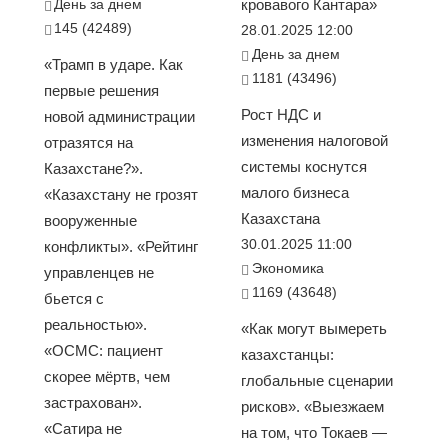
День за днем
кровавого Кантара»
145 (42489)
28.01.2025 12:00
День за днем
«Трамп в ударе. Как
1181 (43496)
первые решения
Рост НДС и
новой администрации
изменения налоговой
отразятся на
системы коснутся
Казахстане?».
малого бизнеса
«Казахстану не грозят
Казахстана
вооруженные
30.01.2025 11:00
конфликты». «Рейтинг
Экономика
управленцев не
1169 (43648)
бьется с
реальностью».
«Как могут вымереть
«ОСМС: пациент
казахстанцы:
скорее мёртв, чем
глобальные сценарии
застрахован».
рисков». «Выезжаем
«Сатира не
на том, что Токаев —