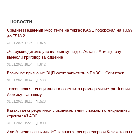
НОВОСТИ
Средневзвешенный курс тенге на торгах KASE подорожал на Т0,99
до Т518,2
31.01.2025 17:25
1575
Экс-руководителю управления культуры Астаны Мажагулову
вынесли приговор за хищение
31.01.2025 16:54
1642
Взаимное признание ЭЦП хотят запустить в ЕАЭС – Сагинтаев
31.01.2025 16:42
1590
Токаев принял специального советника премьер-министра Японии
Акихису Нагашиму
31.01.2025 16:10
1523
Казахстан определился с окончательным списком потенциальных
строителей АЭС
31.01.2025 15:20
1800
Али Алиева назначили ИО главного тренера сборной Казахстана по