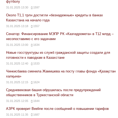
футболу
31.01.2025 13:30
1597
Около Т1,1 трлн достигли «безнадежные» кредиты в банках
Казахстана на начало года
31.01.2025 13:18
1557
Сенатор: Финансирование МЭПР РК «Казгидромета» в Т12 млрд –
несопоставимо с его задачами
31.01.2025 13:00
1634
Новые госструктуры из служб гражданской защиты создали для
готовности к паводкам в Казахстане
31.01.2025 12:40
1533
Чинкисбаева сменила Жамишева на посту главы фонда «Қазақстан
халқына»
31.01.2025 12:15
1624
Средневековая башня обрушилась после предупреждений
общественников в Туркестанской области
31.01.2025 12:05
1644
АЗРК проверит Beeline после сообщений о повышении тарифов
31.01.2025 11:35
1687