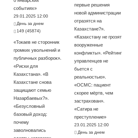
о январских
первые решения
событиях»
новой администрации
29.01.2025 12:00
отразятся на
День за днем
Казахстане?».
149 (45874)
«Казахстану не грозят
«Токаев не сторонник
вооруженные
громких увольнений и
конфликты». «Рейтинг
публичных разборок».
управленцев не
«Риски для
бьется с
Казахстана». «В
реальностью».
Казахстане снова
«ОСМС: пациент
защищают семью
скорее мёртв, чем
Назарбаевых?».
застрахован».
«Безусловный
«Сатира не
базовый доход:
преступление»
почему
23.01.2025 12:00
заволновались
День за днем