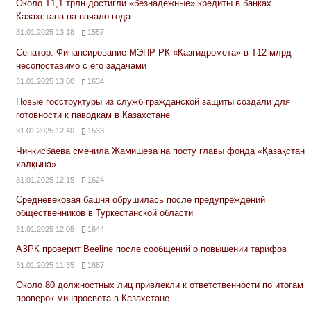
Около Т1,1 трлн достигли «безнадежные» кредиты в банках
Казахстана на начало года
31.01.2025 13:18
1557
Сенатор: Финансирование МЭПР РК «Казгидромета» в Т12 млрд –
несопоставимо с его задачами
31.01.2025 13:00
1634
Новые госструктуры из служб гражданской защиты создали для
готовности к паводкам в Казахстане
31.01.2025 12:40
1533
Чинкисбаева сменила Жамишева на посту главы фонда «Қазақстан
халқына»
31.01.2025 12:15
1624
Средневековая башня обрушилась после предупреждений
общественников в Туркестанской области
31.01.2025 12:05
1644
АЗРК проверит Beeline после сообщений о повышении тарифов
31.01.2025 11:35
1687
Около 80 должностных лиц привлекли к ответственности по итогам
проверок минпросвета в Казахстане