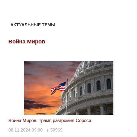
АКТУАЛЬНЫЕ ТЕМЫ
Война Миров
Во
Война Миров. Трамп разгромил Сороса
Вой
08.11.2024 09:00
50969
08.