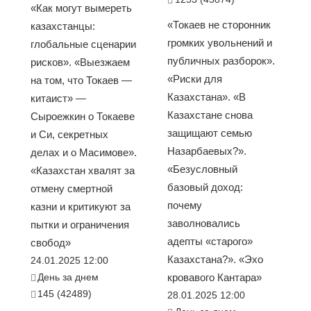
«Как могут вымереть
«Токаев не сторонник
казахстанцы:
громких увольнений и
глобальные сценарии
публичных разборок».
рисков». «Выезжаем
«Риски для
на том, что Токаев —
Казахстана». «В
китаист» —
Казахстане снова
Сыроежкин о Токаеве
защищают семью
и Си, секретных
Назарбаевых?».
делах и о Масимове».
«Безусловный
«Казахстан хвалят за
базовый доход:
отмену смертной
почему
казни и критикуют за
заволновались
пытки и ограничения
адепты «старого»
свобод»
Казахстана?». «Эхо
24.01.2025 12:00
День за днем
кровавого Кантара»
145 (42489)
28.01.2025 12:00