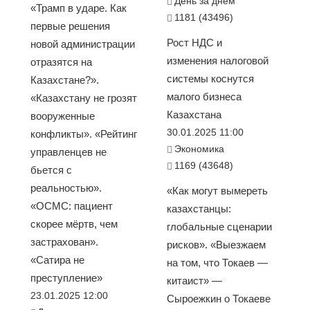
День за днем
«Трамп в ударе. Как
1181 (43496)
первые решения
Рост НДС и
новой администрации
изменения налоговой
отразятся на
системы коснутся
Казахстане?».
малого бизнеса
«Казахстану не грозят
Казахстана
вооруженные
30.01.2025 11:00
конфликты». «Рейтинг
Экономика
управленцев не
1169 (43648)
бьется с
реальностью».
«Как могут вымереть
«ОСМС: пациент
казахстанцы:
скорее мёртв, чем
глобальные сценарии
застрахован».
рисков». «Выезжаем
«Сатира не
на том, что Токаев —
преступление»
китаист» —
23.01.2025 12:00
Сыроежкин о Токаеве