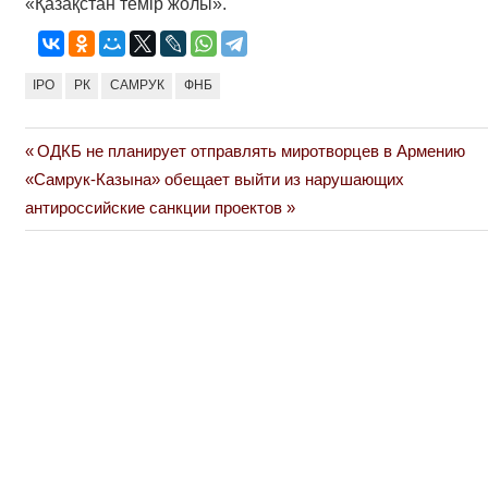
«Қазақстан темір жолы».
IPO
РК
САМРУК
ФНБ
Previous
ОДКБ не планирует отправлять миротворцев в Армению
Навигация
Next
Post:
«Самрук-Казына» обещает выйти из нарушающих
по
Post:
антироссийские санкции проектов
записям