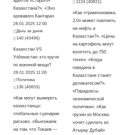
адепты «старого»
1124 (40821)
Казахстана?». «Эхо
«Как «трампономика
кровавого Кантара»
2.0» может повлиять
28.01.2025 12:00
на нефть и
День за днем
Казахстан?». «Цены
140 (43496)
на картофель могут
Казахстан VS
взлететь до 750
Узбекистан: кто круче
тенге». «Когда
по военной мощи?
говядина в
28.01.2025 11:00
Казахстане станет
Политика
деликатесом?».
136 (40833)
«Парадоксы
«Как могут вымереть
экономической
казахстанцы:
политики». «Как
глобальные сценарии
грузин из Москвы
рисков». «Выезжаем
хочет сделать из
на том, что Токаев —
Атырау Дубай»