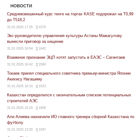
НОВОСТИ
Средневзвешенный курс тенге на торгах KASE подорожал на Т0,99
до Т518,2
31.01.2025 17:25
1575
Экс-руководителю управления культуры Астаны Мажагулову
вынесли приговор за хищение
31.01.2025 16:54
1642
Взаимное признание ЭЦП хотят запустить в ЕАЭС – Сагинтаев
31.01.2025 16:42
1590
Токаев принял специального советника премьер-министра Японии
Акихису Нагашиму
31.01.2025 16:10
1523
Казахстан определился с окончательным списком потенциальных
строителей АЭС
31.01.2025 15:20
1800
Али Алиева назначили ИО главного тренера сборной Казахстана по
футболу
31.01.2025 13:30
1597