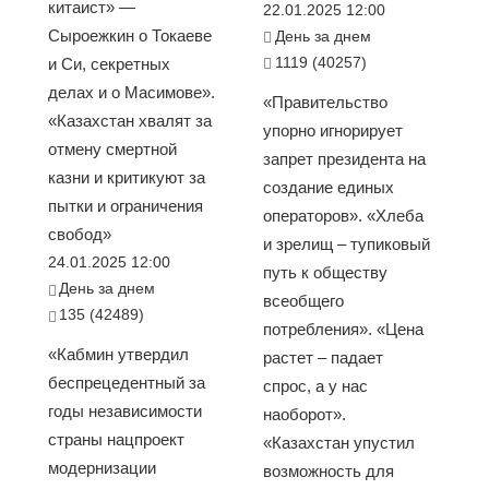
китаист» —
22.01.2025 12:00
Сыроежкин о Токаеве
День за днем
1119 (40257)
и Си, секретных
делах и о Масимове».
«Правительство
«Казахстан хвалят за
упорно игнорирует
отмену смертной
запрет президента на
казни и критикуют за
создание единых
пытки и ограничения
операторов». «Хлеба
свобод»
и зрелищ – тупиковый
24.01.2025 12:00
путь к обществу
День за днем
всеобщего
135 (42489)
потребления». «Цена
«Кабмин утвердил
растет – падает
беспрецедентный за
спрос, а у нас
годы независимости
наоборот».
страны нацпроект
«Казахстан упустил
модернизации
возможность для