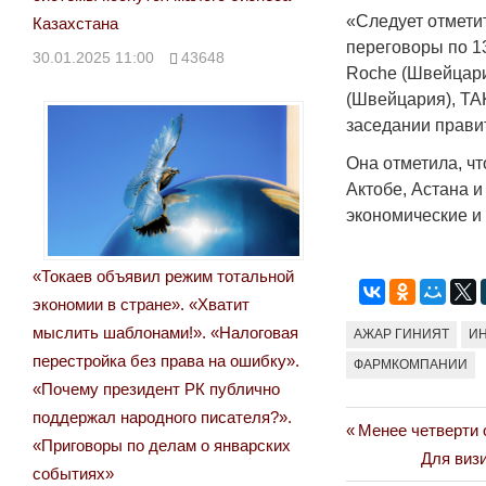
«Следует отмети
Казахстана
переговоры по 1
30.01.2025 11:00
43648
Roche (Швейцария
(Швейцария), TA
заседании правит
Она отметила, ч
Актобе, Астана 
экономические и
«Токаев объявил режим тотальной
экономии в стране». «Хватит
мыслить шаблонами!». «Налоговая
АЖАР ГИНИЯТ
И
перестройка без права на ошибку».
ФАРМКОМПАНИИ
«Почему президент РК публично
поддержал народного писателя?».
Previous
Менее четверти 
Навигация
«Приговоры по делам о январских
Post:
Next
Для визи
событиях»
по
Post: