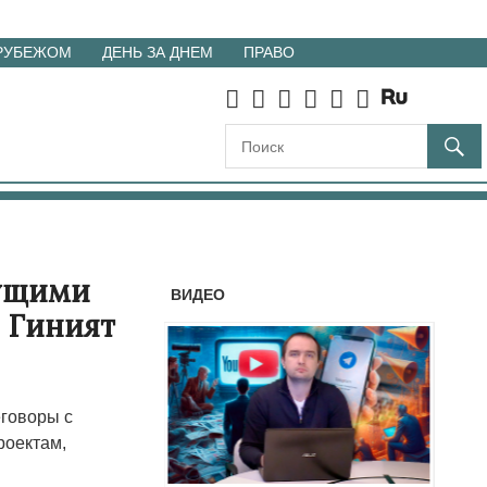
 РУБЕЖОМ
ДЕНЬ ЗА ДНЕМ
ПРАВО
дущими
ВИДЕО
 Гиният
еговоры с
роектам,