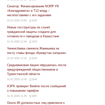
Сенатор: Финансирование МЭПР РК
«Казгидромета» в Т12 млрд –
несопоставимо с его задачами
31.01.2025 13:00
1634
Новые госструктуры из служб
гражданской защиты создали для
готовности к паводкам в Казахстане
31.01.2025 12:40
1533
Чинкисбаева сменила Жамишева на
посту главы фонда «Қазақстан халқына»
31.01.2025 12:15
1624
Средневековая башня обрушилась после
предупреждений общественников в
Туркестанской области
31.01.2025 12:05
1644
АЗРК проверит Beeline после сообщений
о повышении тарифов
31.01.2025 11:35
1687
Около 80 должностных лиц привлекли к