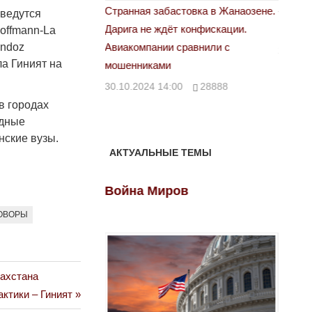
астовка в Жанаозене.
«Новый Казахстан не говорит всей
Лондон
 ведутся
т конфискации.
правды»
offmann-La
28.10.
andoz
 сравнили с
29.10.2024 09:00
39623
а Гиният на
00
28888
в городах
одные
нские вузы.
АКТУАЛЬНЫЕ ТЕМЫ
ов
Война Миров
Войн
ОВОРЫ
захстана
ктики – Гиният