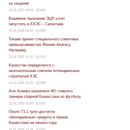
за хищение
31.01.2025 16:54
1642
Взаимное признание ЭЦП хотят
запустить в ЕАЭС – Сагинтаев
31.01.2025 16:42
1590
Токаев принял специального советника
премьер-министра Японии Акихису
Нагашиму
31.01.2025 16:10
1523
Казахстан определился с
окончательным списком потенциальных
строителей АЭС
31.01.2025 15:20
1800
Али Алиева назначили ИО главного
тренера сборной Казахстана по футболу
31.01.2025 13:30
1597
Около Т1,1 трлн достигли
«безнадежные» кредиты в банках
Казахстана на начало года
31.01.2025 13:18
1557