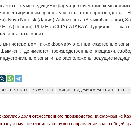
Народ выбрал свет
Странная заб
ть, что с семью ведущими фармацевтическими компаниями
Дарига не ждё
3 инвестиционным проектам контрактного производства – H
17.10.2024 17:00
29972
), Novo Nordisk (Дания), AstraZeneca (Великобритания), S
Авиакомпании
KEDA (Япония), PFIZER (США), ATABAY (Турция)», — сказал
мошенниками
ельства во вторник.
30.10.2024 14:
то министерством также формируются три кластерные зоны 
и Шымкент, где имеются производственные площадки, своб
 индустриальные зоны, и где расположены ведущие медици
Война Мир
НВЕСТПРОЕКТЫ
КАЗАХСТАН
МИНИСТР ЗДРАВООХРАНЕНИЯ
ПЕРЕГ
оказалась доля отечественного производства на фармрынке Ка
та к узкому специалисту не нужно направление врача общей пра