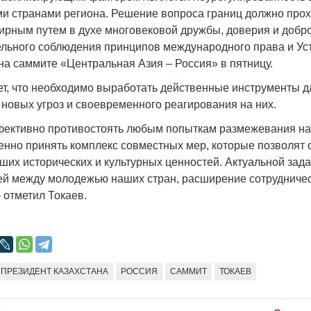
Народ выбрал свет
Странная заб
и странами региона. Решение вопроса границ должно про
Дарига не ждё
ирным путем в духе многовековой дружбы, доверия и добро
17.10.2024 17:00
29972
ельного соблюдения принципов международного права и У
Авиакомпании
на саммите «Центральная Азия – Россия» в пятницу.
мошенниками
30.10.2024 14:
ет, что необходимо выработать действенные инструменты д
новых угроз и своевременного реагирования на них.
ективно противостоять любым попыткам размежевания на
нно принять комплекс совместных мер, которые позволят 
ших исторических и культурных ценностей. Актуальной зад
ей между молодежью наших стран, расширение сотрудниче
Война Мир
 отметил Токаев.
ПРЕЗИДЕНТ КАЗАХСТАНА
РОССИЯ
САММИТ
ТОКАЕВ