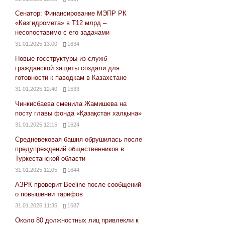
Сенатор: Финансирование МЭПР РК
«Казгидромета» в Т12 млрд –
несопоставимо с его задачами
31.01.2025 13:00
1634
Новые госструктуры из служб
гражданской защиты создали для
готовности к паводкам в Казахстане
31.01.2025 12:40
1533
Чинкисбаева сменила Жамишева на
посту главы фонда «Қазақстан халқына»
31.01.2025 12:15
1624
Средневековая башня обрушилась после
предупреждений общественников в
Туркестанской области
31.01.2025 12:05
1644
АЗРК проверит Beeline после сообщений
о повышении тарифов
31.01.2025 11:35
1687
Около 80 должностных лиц привлекли к