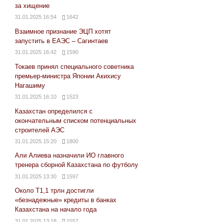
за хищение
31.01.2025 16:54
1642
Взаимное признание ЭЦП хотят
запустить в ЕАЭС – Сагинтаев
31.01.2025 16:42
1590
Токаев принял специального советника
премьер-министра Японии Акихису
Нагашиму
31.01.2025 16:10
1523
Казахстан определился с
окончательным списком потенциальных
строителей АЭС
31.01.2025 15:20
1800
Али Алиева назначили ИО главного
тренера сборной Казахстана по футболу
31.01.2025 13:30
1597
Около Т1,1 трлн достигли
«безнадежные» кредиты в банках
Казахстана на начало года
31.01.2025 13:18
1557