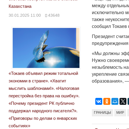
между отдельным
Казахстана
исключительно м
30.01.2025 11:00
43648
также неукоснит
сообщил Токаев 
Президент счита
предупреждения 
«Мы должны эфф
Нужно своевреме
незыблемость на
«Токаев объявил режим тотальной
укрепление связ
экономии в стране». «Хватит
образования», —
мыслить шаблонами!». «Налоговая
перестройка без права на ошибку».
«Почему президент РК публично
поддержал народного писателя?».
ГРАНИЦЫ
МИР
«Приговоры по делам о январских
событиях»