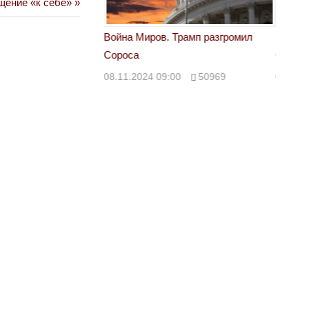
щение «к себе»
 Трамп разгромил
Война Миров. Трамп разгромил
Война 
Сороса
Сорос
00
50969
08.11.2024 09:00
50969
08.11.