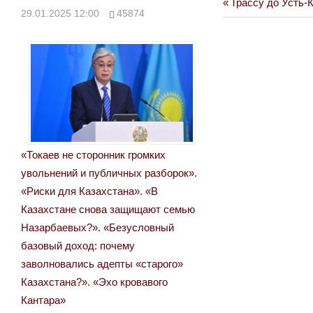
Previous
Трассу до Усть-
Навигация
29.01.2025 12:00
45874
Post:
по
записям
«Токаев не сторонник громких
увольнений и публичных разборок».
«Риски для Казахстана». «В
Казахстане снова защищают семью
Назарбаевых?». «Безусловный
базовый доход: почему
заволновались адепты «старого»
Казахстана?». «Эхо кровавого
Кантара»