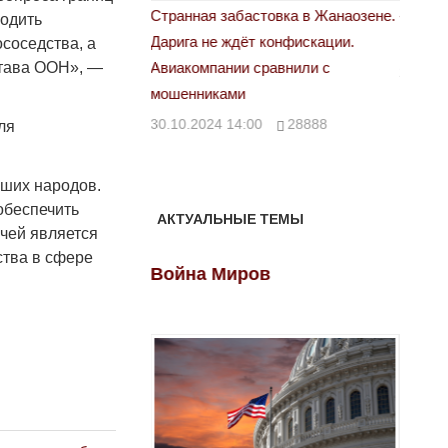
астовка в Жанаозене.
«Новый Казахстан не говорит всей
Лондон
ходить
т конфискации.
правды»
соседства, а
28.10.
става ООН», —
 сравнили с
29.10.2024 09:00
39623
00
28888
ля
ших народов.
обеспечить
АКТУАЛЬНЫЕ ТЕМЫ
ачей является
ства в сфере
ов
Война Миров
Войн