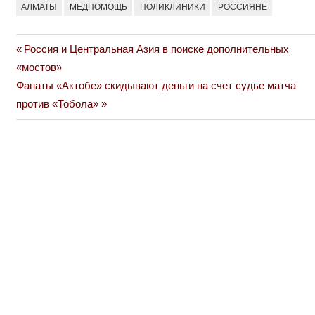
АЛМАТЫ
МЕДПОМОЩЬ
ПОЛИКЛИНИКИ
РОССИЯНЕ
Previous
Россия и Центральная Азия в поиске дополнительных
Навигация
Post:
«мостов»
по
Next
Фанаты «Актобе» скидывают деньги на счет судье матча
Post:
против «Тобола»
записям