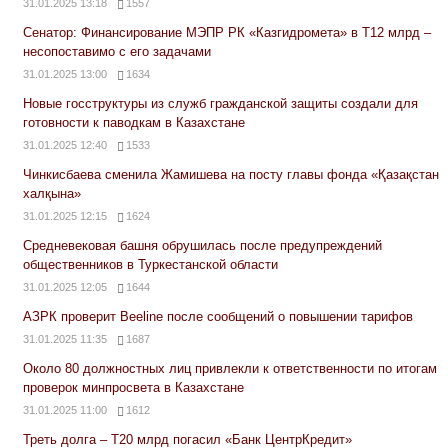
31.01.2025 13:18
1557
Сенатор: Финансирование МЭПР РК «Казгидромета» в Т12 млрд –
несопоставимо с его задачами
31.01.2025 13:00
1634
Новые госструктуры из служб гражданской защиты создали для
готовности к паводкам в Казахстане
31.01.2025 12:40
1533
Чинкисбаева сменила Жамишева на посту главы фонда «Қазақстан
халқына»
31.01.2025 12:15
1624
Средневековая башня обрушилась после предупреждений
общественников в Туркестанской области
31.01.2025 12:05
1644
АЗРК проверит Beeline после сообщений о повышении тарифов
31.01.2025 11:35
1687
Около 80 должностных лиц привлекли к ответственности по итогам
проверок минпросвета в Казахстане
31.01.2025 11:00
1612
Треть долга – Т20 млрд погасил «Банк ЦентрКредит»