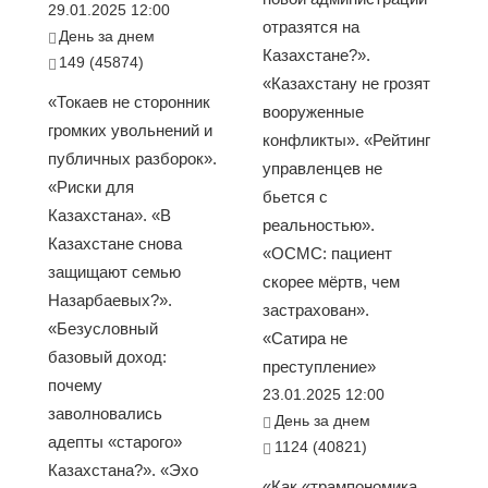
29.01.2025 12:00
отразятся на
День за днем
Казахстане?».
149 (45874)
«Казахстану не грозят
«Токаев не сторонник
вооруженные
громких увольнений и
конфликты». «Рейтинг
публичных разборок».
управленцев не
«Риски для
бьется с
Казахстана». «В
реальностью».
Казахстане снова
«ОСМС: пациент
защищают семью
скорее мёртв, чем
Назарбаевых?».
застрахован».
«Безусловный
«Сатира не
базовый доход:
преступление»
почему
23.01.2025 12:00
заволновались
День за днем
адепты «старого»
1124 (40821)
Казахстана?». «Эхо
«Как «трампономика