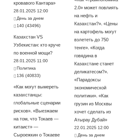
кровавого Кантара»
2.0» может повлиять
28.01.2025 12:00
на нефть и
День за днем
Казахстан?». «Цены
140 (43496)
на картофель могут
Казахстан VS
взлететь до 750
Узбекистан: кто круче
тенге». «Когда
по военной мощи?
говядина в
28.01.2025 11:00
Казахстане станет
Политика
деликатесом?».
136 (40833)
«Парадоксы
«Как могут вымереть
экономической
казахстанцы:
политики». «Как
глобальные сценарии
грузин из Москвы
рисков». «Выезжаем
хочет сделать из
на том, что Токаев —
Атырау Дубай»
китаист» —
22.01.2025 12:00
Сыроежкин о Токаеве
День за днем