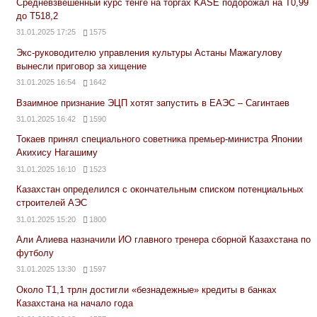
Средневзвешенный курс тенге на торгах KASE подорожал на Т0,99
до Т518,2
31.01.2025 17:25
1575
Экс-руководителю управления культуры Астаны Мажагулову
вынесли приговор за хищение
31.01.2025 16:54
1642
Взаимное признание ЭЦП хотят запустить в ЕАЭС – Сагинтаев
31.01.2025 16:42
1590
Токаев принял специального советника премьер-министра Японии
Акихису Нагашиму
31.01.2025 16:10
1523
Казахстан определился с окончательным списком потенциальных
строителей АЭС
31.01.2025 15:20
1800
Али Алиева назначили ИО главного тренера сборной Казахстана по
футболу
31.01.2025 13:30
1597
Около Т1,1 трлн достигли «безнадежные» кредиты в банках
Казахстана на начало года