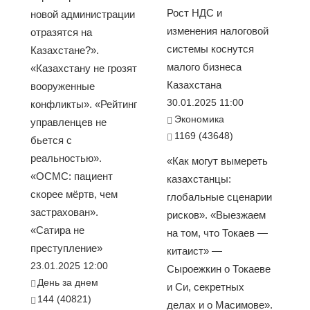
Рост НДС и
новой администрации
изменения налоговой
отразятся на
системы коснутся
Казахстане?».
малого бизнеса
«Казахстану не грозят
Казахстана
вооруженные
30.01.2025 11:00
конфликты». «Рейтинг
Экономика
управленцев не
1169 (43648)
бьется с
реальностью».
«Как могут вымереть
«ОСМС: пациент
казахстанцы:
скорее мёртв, чем
глобальные сценарии
застрахован».
рисков». «Выезжаем
«Сатира не
на том, что Токаев —
преступление»
китаист» —
23.01.2025 12:00
Сыроежкин о Токаеве
День за днем
и Си, секретных
144 (40821)
делах и о Масимове».