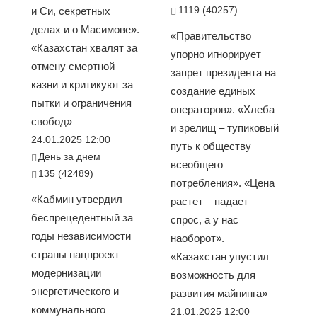
1119 (40257)
и Си, секретных
делах и о Масимове».
«Правительство
«Казахстан хвалят за
упорно игнорирует
отмену смертной
запрет президента на
казни и критикуют за
создание единых
пытки и ограничения
операторов». «Хлеба
свобод»
и зрелищ – тупиковый
24.01.2025 12:00
путь к обществу
День за днем
всеобщего
135 (42489)
потребления». «Цена
«Кабмин утвердил
растет – падает
беспрецедентный за
спрос, а у нас
годы независимости
наоборот».
страны нацпроект
«Казахстан упустил
модернизации
возможность для
энергетического и
развития майнинга»
коммунального
21.01.2025 12:00