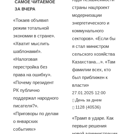
САМОЕ ЧИТАЕМОЕ
страны нацпроект
ЗА ВЧЕРА
модернизации
«Токаев объявил
энергетического и
режим тотальной
коммунального
экономии в стране».
секторов». «Если бы
«Хватит мыслить
я стал министром
шаблонами!».
сельского хозяйства
«Налоговая
Казахстана…». «Там
перестройка без
фамилии всех, кто
права на ошибку».
был приближен к
«Почему президент
власти»
РК публично
27.01.2025 12:00
поддержал народного
День за днем
писателя?».
1128 (40536)
«Приговоры по делам
«Трамп в ударе. Как
о январских
первые решения
событиях»
новой администрации