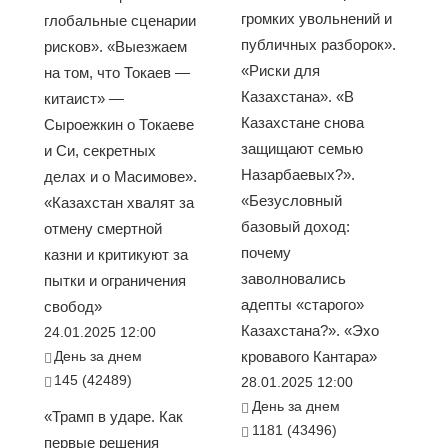
громких увольнений и
глобальные сценарии
публичных разборок».
рисков». «Выезжаем
«Риски для
на том, что Токаев —
Казахстана». «В
китаист» —
Казахстане снова
Сыроежкин о Токаеве
защищают семью
и Си, секретных
Назарбаевых?».
делах и о Масимове».
«Безусловный
«Казахстан хвалят за
базовый доход:
отмену смертной
почему
казни и критикуют за
заволновались
пытки и ограничения
адепты «старого»
свобод»
Казахстана?». «Эхо
24.01.2025 12:00
День за днем
кровавого Кантара»
145 (42489)
28.01.2025 12:00
День за днем
«Трамп в ударе. Как
1181 (43496)
первые решения