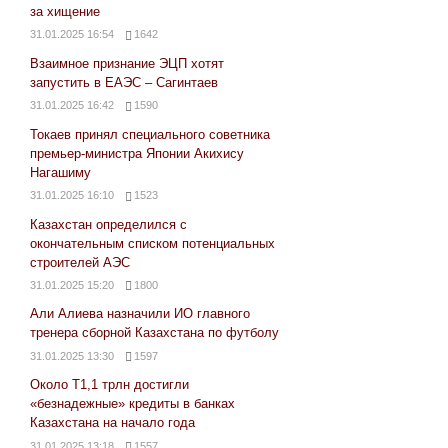
за хищение
31.01.2025 16:54
1642
Взаимное признание ЭЦП хотят
запустить в ЕАЭС – Сагинтаев
31.01.2025 16:42
1590
Токаев принял специального советника
премьер-министра Японии Акихису
Нагашиму
31.01.2025 16:10
1523
Казахстан определился с
окончательным списком потенциальных
строителей АЭС
31.01.2025 15:20
1800
Али Алиева назначили ИО главного
тренера сборной Казахстана по футболу
31.01.2025 13:30
1597
Около Т1,1 трлн достигли
«безнадежные» кредиты в банках
Казахстана на начало года
31.01.2025 13:18
1557