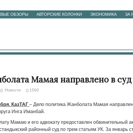
ЕВЫЕ ОБЗОРЫ
АВТОРСКИЕ КОЛОНКИ
ЭКОНОМИКА
ЗА
болата Мамая направлено в суд
Новости
1560
ября. КазТАГ
– Дело политика Жанболата Мамая направлено
пруга Инга Иманбай.
ату Мамаю и его адвокату предоставлен обвинительный акт
тандыкский районный суд по трем статьям УК. За январь с