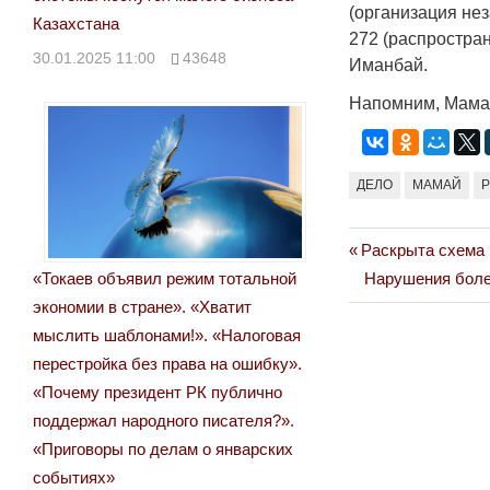
(организация нез
Казахстана
272 ​​(распрост
30.01.2025 11:00
43648
Иманбай.
Напомним, Мамай
ДЕЛО
МАМАЙ
Р
Previous
Раскрыта схема 
Навигация
Post:
Next
«Токаев объявил режим тотальной
Нарушения более
по
Post:
экономии в стране». «Хватит
мыслить шаблонами!». «Налоговая
записям
перестройка без права на ошибку».
«Почему президент РК публично
поддержал народного писателя?».
«Приговоры по делам о январских
событиях»