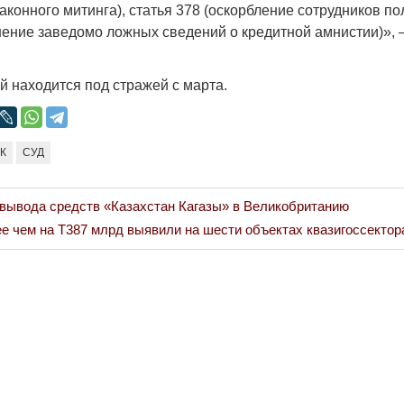
аконного митинга), статья 378 (оскорбление сотрудников по
Народ выбрал свет
Странная
ранение заведомо ложных сведений о кредитной амнистии)»,
Дарига н
17.10.2024 17:00
29972
Авиакомп
мошенни
 находится под стражей с марта.
30.10.202
К
СУД
вывода средств «Казахстан Кагазы» в Великобританию
 чем на Т387 млрд выявили на шести объектах квазигоссектора
Война Мир