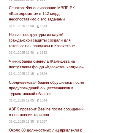
Сенатор: Финансирование МЭПР РК
«Казгидромета» в Т12 млрд –
несопоставимо с его задачами
31.01.2025 13:00
1634
Новые госструктуры из служб
гражданской защиты создали для
готовности к паводкам в Казахстане
31.01.2025 12:40
1533
Чинкисбаева сменила Жамишева на
посту главы фонда «Қазақстан халқына»
31.01.2025 12:15
1624
Средневековая башня обрушилась после
предупреждений общественников в
Туркестанской области
31.01.2025 12:05
1644
АЗРК проверит Beeline после сообщений
о повышении тарифов
31.01.2025 11:35
1687
Около 80 должностных лиц привлекли к