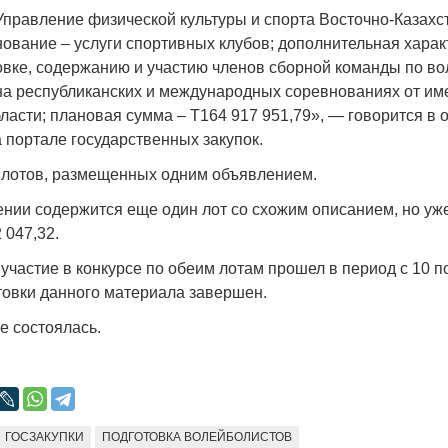
Народ выбрал свет
Странная заб
«Управление физической культуры и спорта Восточно-Казахс
Дарига не ждё
нование – услуги спортивных клубов; дополнительная харак
17.10.2024 17:00
29972
товке, содержанию и участию членов сборной команды по в
Авиакомпании
на республиканских и международных соревнованиях от им
мошенниками
ласти; плановая сумма – Т164 917 951,79», — говорится в 
30.10.2024 14:
 портале государственных закупок.
х лотов, размещенных одним объявлением.
ении содержится еще один лот со схожим описанием, но уж
 047,32.
участие в конкурсе по обеим лотам прошел в период с 10 п
Война Мир
товки данного материала завершен.
не состоялась.
ГОСЗАКУПКИ
ПОДГОТОВКА ВОЛЕЙБОЛИСТОВ