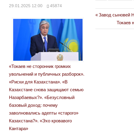
29.01.2025 12:00
45874
Previous
Завод сыновей Н
Навигация
Post:
Next
Токаев 
по
Post:
записям
«Токаев не сторонник громких
увольнений и публичных разборок».
«Риски для Казахстана». «В
Казахстане снова защищают семью
Назарбаевых?». «Безусловный
базовый доход: почему
заволновались адепты «старого»
Казахстана?». «Эхо кровавого
Кантара»