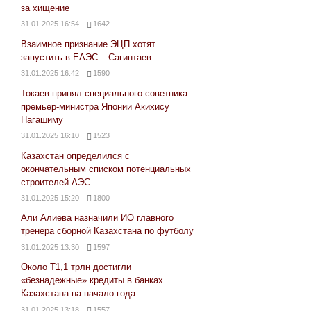
за хищение
31.01.2025 16:54
1642
Взаимное признание ЭЦП хотят
запустить в ЕАЭС – Сагинтаев
31.01.2025 16:42
1590
Токаев принял специального советника
премьер-министра Японии Акихису
Нагашиму
31.01.2025 16:10
1523
Казахстан определился с
окончательным списком потенциальных
строителей АЭС
31.01.2025 15:20
1800
Али Алиева назначили ИО главного
тренера сборной Казахстана по футболу
31.01.2025 13:30
1597
Около Т1,1 трлн достигли
«безнадежные» кредиты в банках
Казахстана на начало года
31.01.2025 13:18
1557