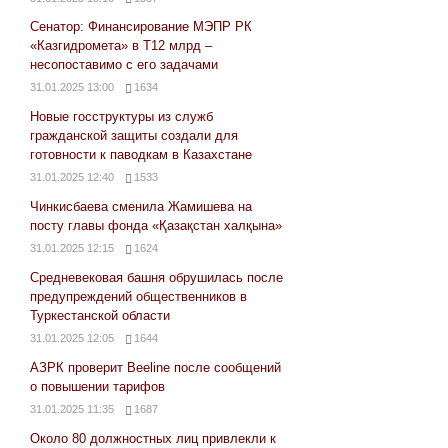
Сенатор: Финансирование МЭПР РК
«Казгидромета» в Т12 млрд –
несопоставимо с его задачами
31.01.2025 13:00
1634
Новые госструктуры из служб
гражданской защиты создали для
готовности к паводкам в Казахстане
31.01.2025 12:40
1533
Чинкисбаева сменила Жамишева на
посту главы фонда «Қазақстан халқына»
31.01.2025 12:15
1624
Средневековая башня обрушилась после
предупреждений общественников в
Туркестанской области
31.01.2025 12:05
1644
АЗРК проверит Beeline после сообщений
о повышении тарифов
31.01.2025 11:35
1687
Около 80 должностных лиц привлекли к