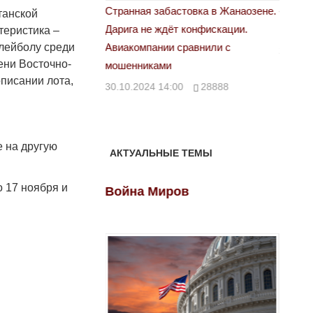
астовка в Жанаозене.
«Новый Казахстан не говорит всей
Лондон
танской
т конфискации.
правды»
теристика –
28.10.
олейболу среди
 сравнили с
29.10.2024 09:00
39623
ени Восточно-
описании лота,
00
28888
е на другую
АКТУАЛЬНЫЕ ТЕМЫ
о 17 ноября и
ов
Война Миров
Войн