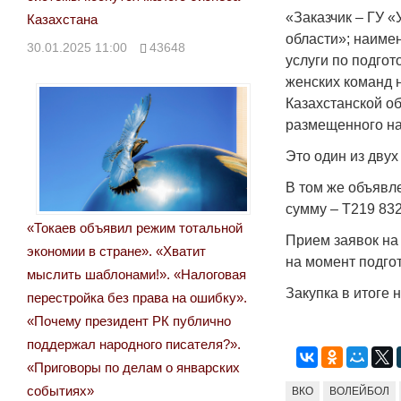
«Заказчик – ГУ 
Казахстана
области»; наиме
30.01.2025 11:00
43648
услуги по подго
женских команд 
Казахстанской об
размещенного на
Это один из дву
В том же объявл
сумму – Т219 832
«Токаев объявил режим тотальной
Прием заявок на 
экономии в стране». «Хватит
на момент подго
мыслить шаблонами!». «Налоговая
Закупка в итоге 
перестройка без права на ошибку».
«Почему президент РК публично
поддержал народного писателя?».
«Приговоры по делам о январских
событиях»
ВКО
ВОЛЕЙБОЛ