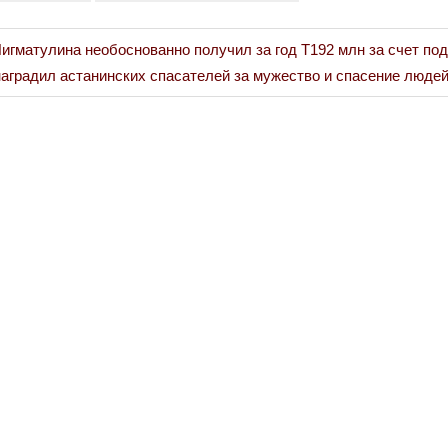
игматулина необоснованно получил за год Т192 млн за счет по
Война Миров.
наградил астанинских спасателей за мужество и спасение людей
Сороса
08.11.2024 09: