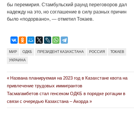
бы перемирия. Стамбульский раунд переговоров дал
надежду на это, но соглашение в силу разных причин
было «подорвано», — отметил Токаев.
МИР
ОДКБ
ПРЕЗИДЕНТ КАЗАХСТАНА
РОССИЯ
ТОКАЕВ
УКРАИНА
Previous
Названа планируемая на 2023 год в Казахстане квота на
Навигация
Post:
привлечение трудовых иммигрантов
по
Next
Тасмагамбетов стал генсеком ОДКБ в порядке ротации в
Post:
связи с очередью Казахстана – Акорда
записям