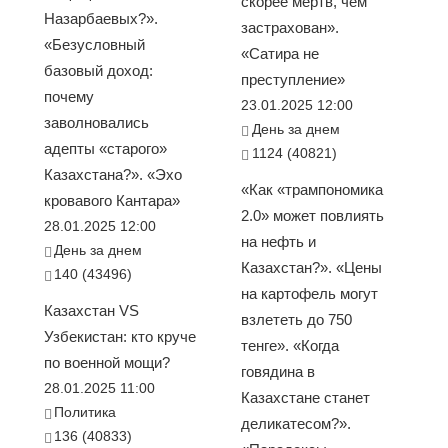
скорее мёртв, чем
Назарбаевых?».
застрахован».
«Безусловный
«Сатира не
базовый доход:
преступление»
почему
23.01.2025 12:00
заволновались
День за днем
адепты «старого»
1124 (40821)
Казахстана?». «Эхо
«Как «трампономика
кровавого Кантара»
2.0» может повлиять
28.01.2025 12:00
на нефть и
День за днем
Казахстан?». «Цены
140 (43496)
на картофель могут
Казахстан VS
взлететь до 750
Узбекистан: кто круче
тенге». «Когда
по военной мощи?
говядина в
28.01.2025 11:00
Казахстане станет
Политика
деликатесом?».
136 (40833)