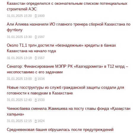
Казахстан определился с окончательным списком потенциальных
строителей АЭС
31.01.2025 15:20
1800
Али Алиева назначили ИО главного тренера сборной Казахстана по
футболу
31.01.2025 13:30
1597
Около Т1,1 трлн достигли «безнадежные» кредиты в банках
Казахстана на начало года
31.01.2025 13:18
1557
Сенатор: Финансирование МЭПР РК «Казгидромета» в Т12 млрд –
несопоставимо с его задачами
31.01.2025 13:00
1634
Новые госструктуры из служб гражданской защиты создали для
готовности к паводкам в Казахстане
31.01.2025 12:40
1533
Чинкисбаева сменила Жамишева на посту главы фонда «Қазақстан
халқына»
31.01.2025 12:15
1624
Средневековая башня обрушилась после предупреждений