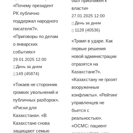
был приближен к
«Почему президент
власти»
РК публично
27.01.2025 12:00
поддержал народного
День за днем
писателя?».
1128 (40536)
«Приговоры по делам
«Трамп в ударе. Как
о январских
первые решения
событиях»
новой администрации
29.01.2025 12:00
отразятся на
День за днем
Казахстане?».
149 (45874)
«Казахстану не грозят
«Токаев не сторонник
вооруженные
громких увольнений и
конфликты». «Рейтинг
публичных разборок».
управленцев не
«Риски для
бьется с
Казахстана». «В
реальностью».
Казахстане снова
«ОСМС: пациент
защищают семью