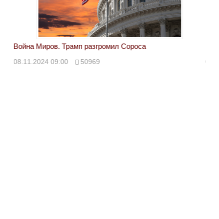
Война Миров. Трамп разгромил Сороса
Вой
08.11.2024 09:00
50969
08.