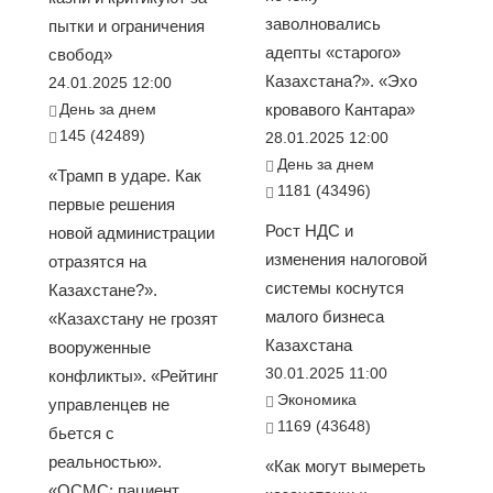
заволновались
пытки и ограничения
адепты «старого»
свобод»
Казахстана?». «Эхо
24.01.2025 12:00
День за днем
кровавого Кантара»
145 (42489)
28.01.2025 12:00
День за днем
«Трамп в ударе. Как
1181 (43496)
первые решения
Рост НДС и
новой администрации
изменения налоговой
отразятся на
системы коснутся
Казахстане?».
малого бизнеса
«Казахстану не грозят
Казахстана
вооруженные
30.01.2025 11:00
конфликты». «Рейтинг
Экономика
управленцев не
1169 (43648)
бьется с
реальностью».
«Как могут вымереть
«ОСМС: пациент