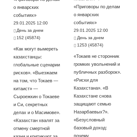
«Приговоры по делам
о январских
о январских
событиях»
событиях»
29.01.2025 12:00
День за днем
29.01.2025 12:00
152 (45874)
День за днем
1253 (45874)
«Как могут вымереть
«Токаев не сторонник
казахстанцы:
громких увольнений и
глобальные сценарии
публичных разборок».
рисков». «Выезжаем
«Риски для
на том, что Токаев —
Казахстана». «В
китаист» —
Казахстане снова
Сыроежкин о Токаеве
защищают семью
и Си, секретных
Назарбаевых?».
делах и о Масимове».
«Безусловный
«Казахстан хвалят за
базовый доход:
отмену смертной
почему
казни и критикуют за