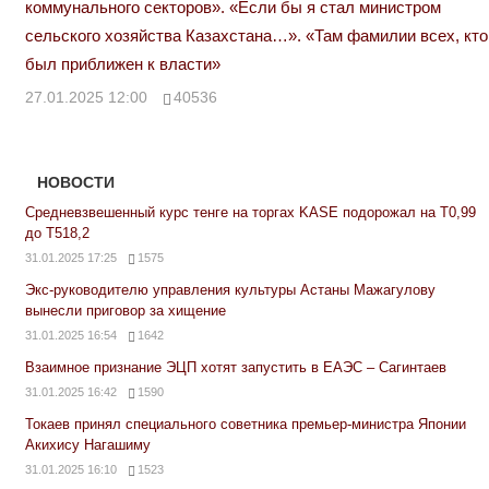
коммунального секторов». «Если бы я стал министром
сельского хозяйства Казахстана…». «Там фамилии всех, кто
был приближен к власти»
27.01.2025 12:00
40536
НОВОСТИ
Средневзвешенный курс тенге на торгах KASE подорожал на Т0,99
до Т518,2
31.01.2025 17:25
1575
Экс-руководителю управления культуры Астаны Мажагулову
вынесли приговор за хищение
31.01.2025 16:54
1642
Взаимное признание ЭЦП хотят запустить в ЕАЭС – Сагинтаев
31.01.2025 16:42
1590
Токаев принял специального советника премьер-министра Японии
Акихису Нагашиму
31.01.2025 16:10
1523