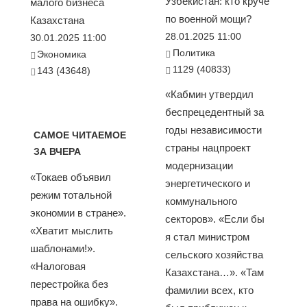
Узбекистан: кто круче
малого бизнеса
по военной мощи?
Казахстана
28.01.2025 11:00
30.01.2025 11:00
Политика
Экономика
1129 (40833)
143 (43648)
«Кабмин утвердил
беспрецедентный за
годы независимости
САМОЕ ЧИТАЕМОЕ
страны нацпроект
ЗА ВЧЕРА
модернизации
«Токаев объявил
энергетического и
режим тотальной
коммунального
экономии в стране».
секторов». «Если бы
«Хватит мыслить
я стал министром
шаблонами!».
сельского хозяйства
«Налоговая
Казахстана…». «Там
перестройка без
фамилии всех, кто
права на ошибку».