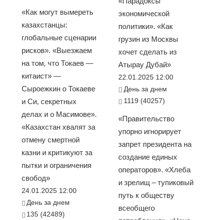
«Парадоксы
«Как могут вымереть
экономической
казахстанцы:
политики». «Как
глобальные сценарии
грузин из Москвы
рисков». «Выезжаем
хочет сделать из
на том, что Токаев —
Атырау Дубай»
китаист» —
22.01.2025 12:00
Сыроежкин о Токаеве
День за днем
1119 (40257)
и Си, секретных
делах и о Масимове».
«Правительство
«Казахстан хвалят за
упорно игнорирует
отмену смертной
запрет президента на
казни и критикуют за
создание единых
пытки и ограничения
операторов». «Хлеба
свобод»
и зрелищ – тупиковый
24.01.2025 12:00
путь к обществу
День за днем
всеобщего
135 (42489)