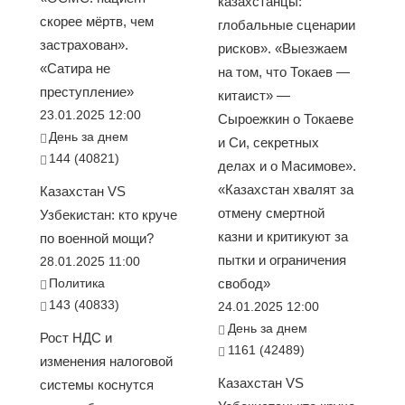
казахстанцы:
скорее мёртв, чем
глобальные сценарии
застрахован».
рисков». «Выезжаем
«Сатира не
на том, что Токаев —
преступление»
китаист» —
23.01.2025 12:00
Сыроежкин о Токаеве
День за днем
и Си, секретных
144 (40821)
делах и о Масимове».
«Казахстан хвалят за
Казахстан VS
отмену смертной
Узбекистан: кто круче
казни и критикуют за
по военной мощи?
пытки и ограничения
28.01.2025 11:00
Политика
свобод»
143 (40833)
24.01.2025 12:00
День за днем
Рост НДС и
1161 (42489)
изменения налоговой
Казахстан VS
системы коснутся