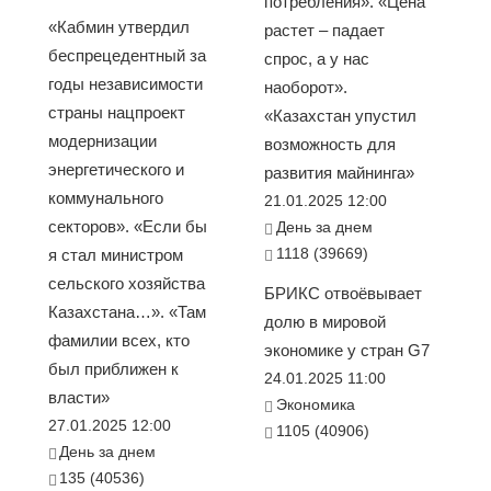
потребления». «Цена
«Кабмин утвердил
растет – падает
беспрецедентный за
спрос, а у нас
годы независимости
наоборот».
страны нацпроект
«Казахстан упустил
модернизации
возможность для
энергетического и
развития майнинга»
коммунального
21.01.2025 12:00
секторов». «Если бы
День за днем
1118 (39669)
я стал министром
сельского хозяйства
БРИКС отвоёвывает
Казахстана…». «Там
долю в мировой
фамилии всех, кто
экономике у стран G7
был приближен к
24.01.2025 11:00
власти»
Экономика
27.01.2025 12:00
1105 (40906)
День за днем
135 (40536)