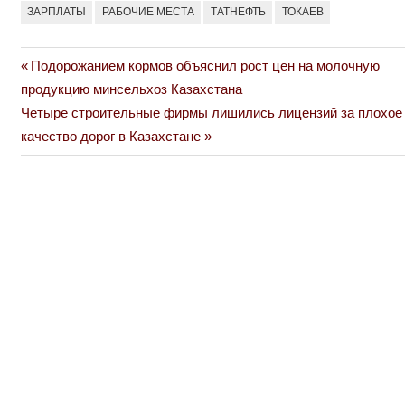
ЗАРПЛАТЫ
РАБОЧИЕ МЕСТА
ТАТНЕФТЬ
ТОКАЕВ
Previous
Подорожанием кормов объяснил рост цен на молочную
Навигация
Post:
продукцию минсельхоз Казахстана
по
Next
Четыре строительные фирмы лишились лицензий за плохое
Post:
качество дорог в Казахстане
записям