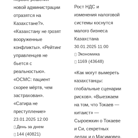
Рост НДС и
новой администрации
изменения налоговой
отразятся на
системы коснутся
Казахстане?».
малого бизнеса
«Казахстану не грозят
Казахстана
вооруженные
30.01.2025 11:00
конфликты». «Рейтинг
Экономика
управленцев не
1169 (43648)
бьется с
реальностью».
«Как могут вымереть
«ОСМС: пациент
казахстанцы:
скорее мёртв, чем
глобальные сценарии
застрахован».
рисков». «Выезжаем
«Сатира не
на том, что Токаев —
преступление»
китаист» —
23.01.2025 12:00
Сыроежкин о Токаеве
День за днем
и Си, секретных
144 (40821)
делах и о Масимове».