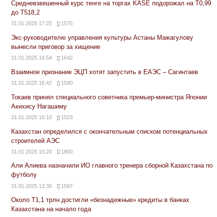
Средневзвешенный курс тенге на торгах KASE подорожал на Т0,99
до Т518,2
31.01.2025 17:25
1575
Экс-руководителю управления культуры Астаны Мажагулову
вынесли приговор за хищение
31.01.2025 16:54
1642
Взаимное признание ЭЦП хотят запустить в ЕАЭС – Сагинтаев
31.01.2025 16:42
1590
Токаев принял специального советника премьер-министра Японии
Акихису Нагашиму
31.01.2025 16:10
1523
Казахстан определился с окончательным списком потенциальных
строителей АЭС
31.01.2025 15:20
1800
Али Алиева назначили ИО главного тренера сборной Казахстана по
футболу
31.01.2025 13:30
1597
Около Т1,1 трлн достигли «безнадежные» кредиты в банках
Казахстана на начало года