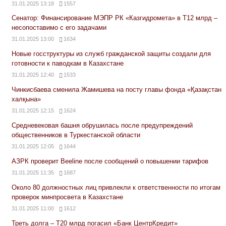
31.01.2025 13:18
1557
Сенатор: Финансирование МЭПР РК «Казгидромета» в Т12 млрд –
несопоставимо с его задачами
31.01.2025 13:00
1634
Новые госструктуры из служб гражданской защиты создали для
готовности к паводкам в Казахстане
31.01.2025 12:40
1533
Чинкисбаева сменила Жамишева на посту главы фонда «Қазақстан
халқына»
31.01.2025 12:15
1624
Средневековая башня обрушилась после предупреждений
общественников в Туркестанской области
31.01.2025 12:05
1644
АЗРК проверит Beeline после сообщений о повышении тарифов
31.01.2025 11:35
1687
Около 80 должностных лиц привлекли к ответственности по итогам
проверок минпросвета в Казахстане
31.01.2025 11:00
1612
Треть долга – Т20 млрд погасил «Банк ЦентрКредит»