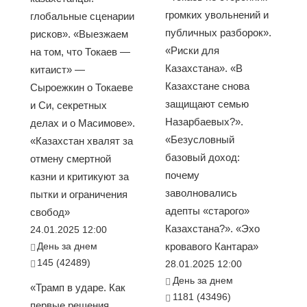
громких увольнений и
глобальные сценарии
публичных разборок».
рисков». «Выезжаем
«Риски для
на том, что Токаев —
Казахстана». «В
китаист» —
Казахстане снова
Сыроежкин о Токаеве
защищают семью
и Си, секретных
Назарбаевых?».
делах и о Масимове».
«Безусловный
«Казахстан хвалят за
базовый доход:
отмену смертной
почему
казни и критикуют за
заволновались
пытки и ограничения
адепты «старого»
свобод»
Казахстана?». «Эхо
24.01.2025 12:00
День за днем
кровавого Кантара»
145 (42489)
28.01.2025 12:00
День за днем
«Трамп в ударе. Как
1181 (43496)
первые решения