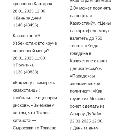
«Как «трампономика
кровавого Кантара»
2.0» может повлиять
28.01.2025 12:00
на нефть и
День за днем
Казахстан?». «Цены
140 (43496)
на картофель могут
Казахстан VS
взлететь до 750
Узбекистан: кто круче
тенге». «Когда
по военной мощи?
говядина в
28.01.2025 11:00
Казахстане станет
Политика
деликатесом?».
136 (40833)
«Парадоксы
«Как могут вымереть
экономической
казахстанцы:
политики». «Как
глобальные сценарии
грузин из Москвы
рисков». «Выезжаем
хочет сделать из
на том, что Токаев —
Атырау Дубай»
китаист» —
22.01.2025 12:00
Сыроежкин о Токаеве
День за днем