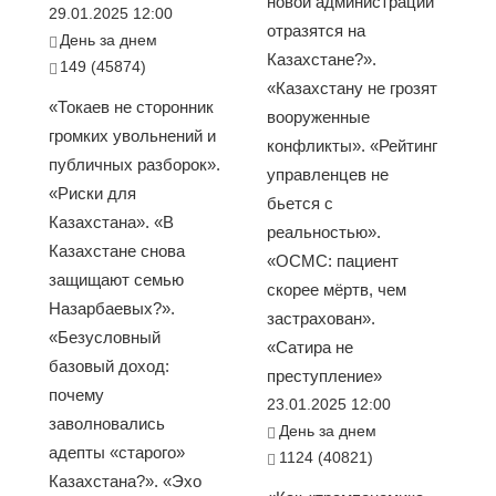
новой администрации
29.01.2025 12:00
отразятся на
День за днем
Казахстане?».
149 (45874)
«Казахстану не грозят
«Токаев не сторонник
вооруженные
громких увольнений и
конфликты». «Рейтинг
публичных разборок».
управленцев не
«Риски для
бьется с
Казахстана». «В
реальностью».
Казахстане снова
«ОСМС: пациент
защищают семью
скорее мёртв, чем
Назарбаевых?».
застрахован».
«Безусловный
«Сатира не
базовый доход:
преступление»
почему
23.01.2025 12:00
заволновались
День за днем
адепты «старого»
1124 (40821)
Казахстана?». «Эхо