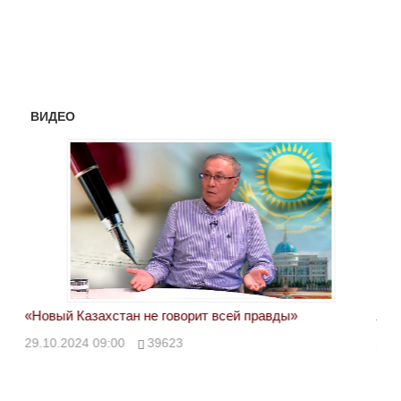
ВИДЕО
«Новый Казахстан не говорит всей правды»
Лон
ми
29.10.2024 09:00
39623
28.