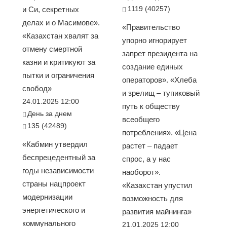
1119 (40257)
и Си, секретных
делах и о Масимове».
«Правительство
«Казахстан хвалят за
упорно игнорирует
отмену смертной
запрет президента на
казни и критикуют за
создание единых
пытки и ограничения
операторов». «Хлеба
свобод»
и зрелищ – тупиковый
24.01.2025 12:00
путь к обществу
День за днем
всеобщего
135 (42489)
потребления». «Цена
«Кабмин утвердил
растет – падает
беспрецедентный за
спрос, а у нас
годы независимости
наоборот».
страны нацпроект
«Казахстан упустил
модернизации
возможность для
энергетического и
развития майнинга»
коммунального
21.01.2025 12:00