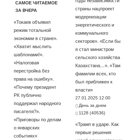
годы независимости
САМОЕ ЧИТАЕМОЕ
страны нацпроект
ЗА ВЧЕРА
модернизации
«Токаев объявил
энергетического и
режим тотальной
коммунального
экономии в стране».
секторов». «Если бы
«Хватит мыслить
я стал министром
шаблонами!».
сельского хозяйства
«Налоговая
Казахстана…». «Там
перестройка без
фамилии всех, кто
права на ошибку».
был приближен к
«Почему президент
власти»
РК публично
27.01.2025 12:00
поддержал народного
День за днем
писателя?».
1128 (40536)
«Приговоры по делам
«Трамп в ударе. Как
о январских
первые решения
событиях»