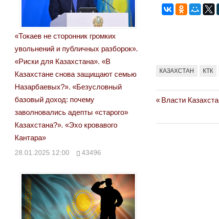
«Токаев не сторонник громких
увольнений и публичных разборок».
«Риски для Казахстана». «В
КАЗАХСТАН
КТК
Казахстане снова защищают семью
Назарбаевых?». «Безусловный
базовый доход: почему
Previous
Власти Казахста
Навигация
заволновались адепты «старого»
Post:
по
Казахстана?». «Эхо кровавого
Кантара»
записям
28.01.2025 12:00
43496