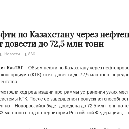
фти по Казахстану через нефте
т довести до 72,5 млн тонн
Новости
866
ря. КазТАГ
– Объем нефти по Казахстану через нефтепрово
консорциума (КТК) хотят довести до 72,5 млн тонн, переда
ентства.
 в Жанаозене.
«Новый Казахстан не говорит всей
Лондон может
мотрели ход реализации программы устранения узких мест
искации.
правды»
системы КТК. После ее завершения пропускная способност
28.10.2024 13:
нгиз – Новороссийск будет доведена до 72,5 млн тонн по т
или с
29.10.2024 09:00
39623
83 млн тонн в год по территории Российской Федерации», – 
8888