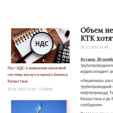
Объем не
КТК хотя
30.11.2022 21:40
Астана. 30 нояб
трубопроводного 
Рост НДС и изменения налоговой
корреспондент аг
системы коснутся малого бизнеса
Народ выбрал свет
Странная забастовка
«Акционеры расс
Казахстана
Дарига не ждёт конф
трубопроводной 
17.10.2024 17:00
29972
30.01.2025 11:00
43648
нефтепровода Те
Авиакомпании сравн
Казахстана и до 
мошенниками
сообщении.
30.10.2024 14:00
2