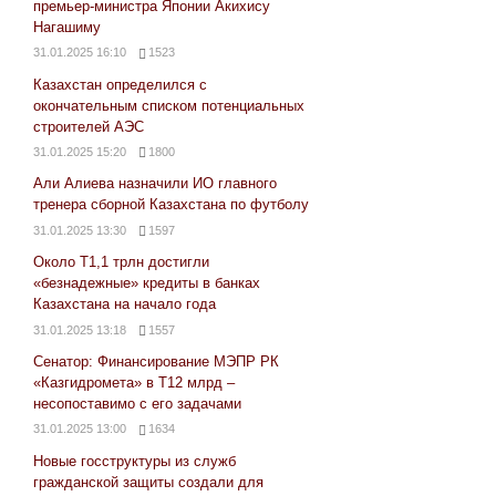
премьер-министра Японии Акихису
Нагашиму
31.01.2025 16:10
1523
Казахстан определился с
окончательным списком потенциальных
строителей АЭС
31.01.2025 15:20
1800
Али Алиева назначили ИО главного
тренера сборной Казахстана по футболу
31.01.2025 13:30
1597
Около Т1,1 трлн достигли
«безнадежные» кредиты в банках
Казахстана на начало года
31.01.2025 13:18
1557
Сенатор: Финансирование МЭПР РК
«Казгидромета» в Т12 млрд –
несопоставимо с его задачами
31.01.2025 13:00
1634
Новые госструктуры из служб
гражданской защиты создали для