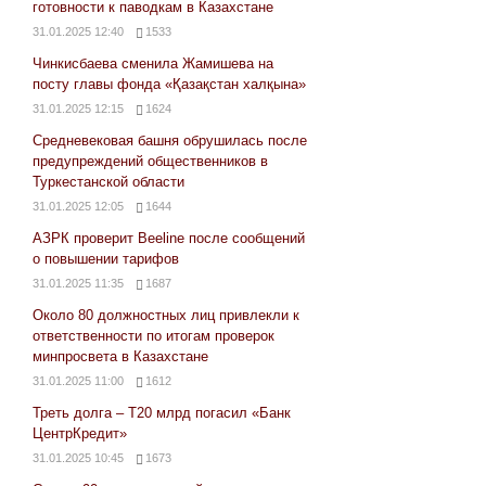
готовности к паводкам в Казахстане
31.01.2025 12:40
1533
Чинкисбаева сменила Жамишева на
посту главы фонда «Қазақстан халқына»
31.01.2025 12:15
1624
Средневековая башня обрушилась после
предупреждений общественников в
Туркестанской области
31.01.2025 12:05
1644
АЗРК проверит Beeline после сообщений
о повышении тарифов
31.01.2025 11:35
1687
Около 80 должностных лиц привлекли к
ответственности по итогам проверок
минпросвета в Казахстане
31.01.2025 11:00
1612
Треть долга – Т20 млрд погасил «Банк
ЦентрКредит»
31.01.2025 10:45
1673