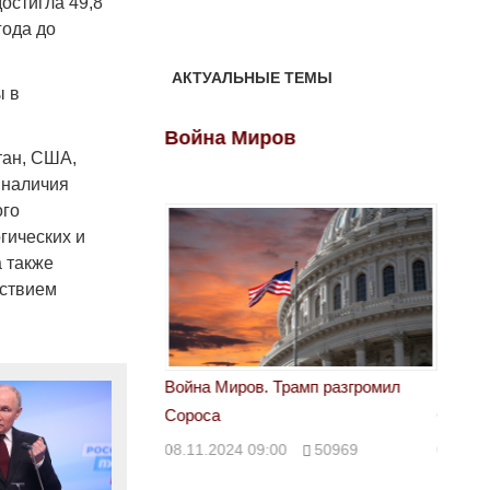
остигла 49,8
года до
АКТУАЛЬНЫЕ ТЕМЫ
ы в
ов
Война Миров
Войн
тан, США,
 наличия
ого
гических и
 также
тствием
 Трамп разгромил
Война Миров. Трамп разгромил
Война 
Сороса
Сорос
00
50969
08.11.2024 09:00
50969
08.11.