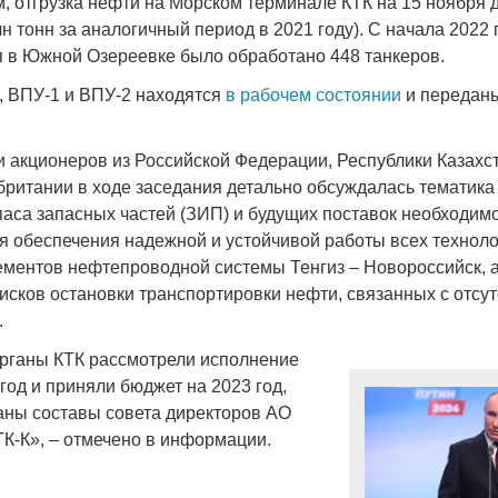
, отгрузка нефти на Морском терминале КТК на 15 ноября д
лн тонн за аналогичный период в 2021 году). С начала 2022 
 в Южной Озереевке было обработано 448 танкеров.
о, ВПУ-1 и ВПУ-2 находятся
в рабочем состоянии
и передан
Война Мир
 акционеров из Российской Федерации, Республики Казахс
британии в ходе заседания детально обсуждалась тематика
паса запасных частей (ЗИП) и будущих поставок необходим
я обеспечения надежной и устойчивой работы всех техноло
ментов нефтепроводной системы Тенгиз – Новороссийск, а
исков остановки транспортировки нефти, связанных с отсу
.
рганы КТК рассмотрели исполнение
год и приняли бюджет на 2023 год,
Война Миров.
аны составы совета директоров АО
Сороса
ТК-К», – отмечено в информации.
08.11.2024 09: