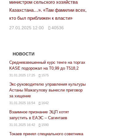
министром сельского хозяйства
Казахстана…». «Там фамилии всех,
кто был приближен к власти»
27.01.2025 12:00
40536
НОВОСТИ
Средневзвешенный курс тенге на торгах
KASE подорожал на Т0,99 до Т518,2
31.01.2025 17:25
1575
Экс-руководителю управления культуры
Астаны Мажагулову вынесли приговор
за хищение
31.01.2025 16:54
1642
Взаимное признание ЭЦП хотят
запустить в ЕАЭС – Сагинтаев
31.01.2025 16:42
1590
Токаев принял специального советника