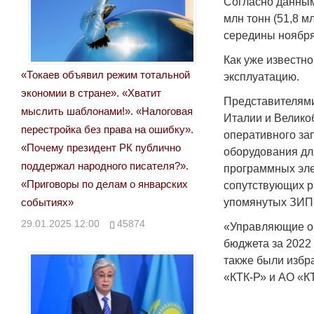
Согласно данным
млн тонн (51,8 м
середины ноября
Как уже известн
«Токаев объявил режим тотальной
эксплуатацию.
экономии в стране». «Хватит
Представителями
мыслить шаблонами!». «Налоговая
Италии и Велико
перестройка без права на ошибку».
оперативного за
«Почему президент РК публично
оборудования дл
поддержал народного писателя?».
программных эле
«Приговоры по делам о январских
сопутствующих р
событиях»
упомянутых ЗИП
29.01.2025 12:00
45874
«Управляющие о
бюджета за 2022 
также были избр
«КТК-Р» и АО «К