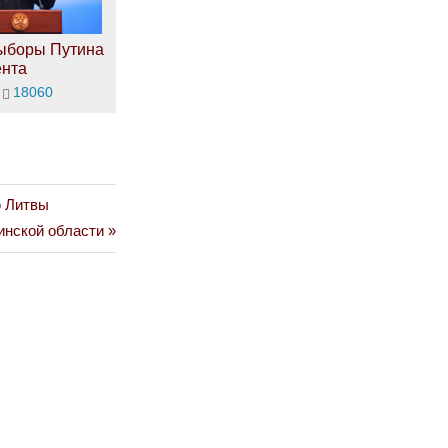
ыборы Путина
ента
18060
ю Литвы
инской области