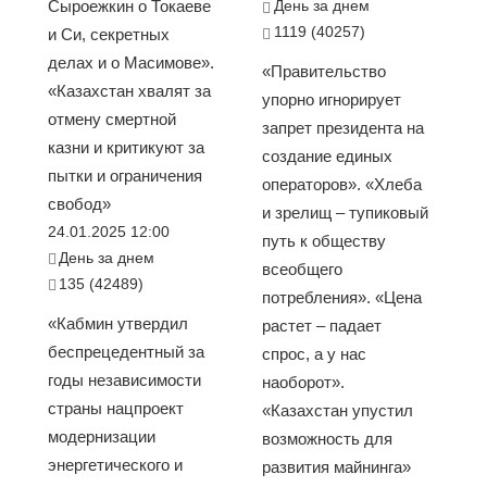
Сыроежкин о Токаеве
День за днем
1119 (40257)
и Си, секретных
делах и о Масимове».
«Правительство
«Казахстан хвалят за
упорно игнорирует
отмену смертной
запрет президента на
казни и критикуют за
создание единых
пытки и ограничения
операторов». «Хлеба
свобод»
и зрелищ – тупиковый
24.01.2025 12:00
путь к обществу
День за днем
всеобщего
135 (42489)
потребления». «Цена
«Кабмин утвердил
растет – падает
беспрецедентный за
спрос, а у нас
годы независимости
наоборот».
страны нацпроект
«Казахстан упустил
модернизации
возможность для
энергетического и
развития майнинга»