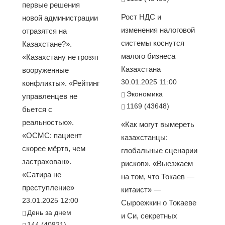
первые решения
Рост НДС и
новой администрации
изменения налоговой
отразятся на
системы коснутся
Казахстане?».
малого бизнеса
«Казахстану не грозят
Казахстана
вооруженные
30.01.2025 11:00
конфликты». «Рейтинг
Экономика
управленцев не
1169 (43648)
бьется с
реальностью».
«Как могут вымереть
«ОСМС: пациент
казахстанцы:
скорее мёртв, чем
глобальные сценарии
застрахован».
рисков». «Выезжаем
«Сатира не
на том, что Токаев —
преступление»
китаист» —
23.01.2025 12:00
Сыроежкин о Токаеве
День за днем
и Си, секретных
144 (40821)