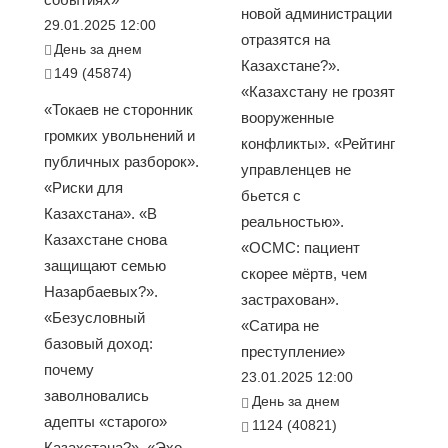
новой администрации
29.01.2025 12:00
отразятся на
День за днем
Казахстане?».
149 (45874)
«Казахстану не грозят
«Токаев не сторонник
вооруженные
громких увольнений и
конфликты». «Рейтинг
публичных разборок».
управленцев не
«Риски для
бьется с
Казахстана». «В
реальностью».
Казахстане снова
«ОСМС: пациент
защищают семью
скорее мёртв, чем
Назарбаевых?».
застрахован».
«Безусловный
«Сатира не
базовый доход:
преступление»
почему
23.01.2025 12:00
заволновались
День за днем
адепты «старого»
1124 (40821)
Казахстана?». «Эхо