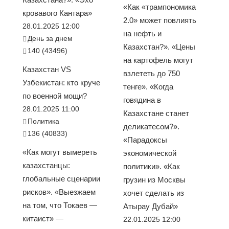
«Как «трампономика
кровавого Кантара»
2.0» может повлиять
28.01.2025 12:00
на нефть и
День за днем
Казахстан?». «Цены
140 (43496)
на картофель могут
Казахстан VS
взлететь до 750
Узбекистан: кто круче
тенге». «Когда
по военной мощи?
говядина в
28.01.2025 11:00
Казахстане станет
Политика
деликатесом?».
136 (40833)
«Парадоксы
«Как могут вымереть
экономической
казахстанцы:
политики». «Как
глобальные сценарии
грузин из Москвы
рисков». «Выезжаем
хочет сделать из
на том, что Токаев —
Атырау Дубай»
китаист» —
22.01.2025 12:00