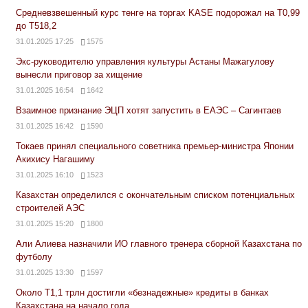
Средневзвешенный курс тенге на торгах KASE подорожал на Т0,99
до Т518,2
31.01.2025 17:25
1575
Экс-руководителю управления культуры Астаны Мажагулову
вынесли приговор за хищение
31.01.2025 16:54
1642
Взаимное признание ЭЦП хотят запустить в ЕАЭС – Сагинтаев
31.01.2025 16:42
1590
Токаев принял специального советника премьер-министра Японии
Акихису Нагашиму
31.01.2025 16:10
1523
Казахстан определился с окончательным списком потенциальных
строителей АЭС
31.01.2025 15:20
1800
Али Алиева назначили ИО главного тренера сборной Казахстана по
футболу
31.01.2025 13:30
1597
Около Т1,1 трлн достигли «безнадежные» кредиты в банках
Казахстана на начало года