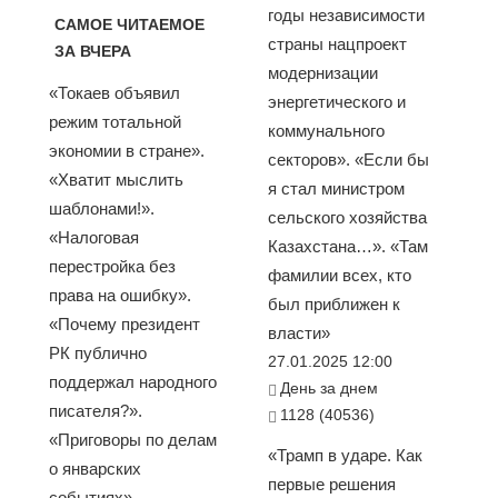
годы независимости
САМОЕ ЧИТАЕМОЕ
страны нацпроект
ЗА ВЧЕРА
модернизации
«Токаев объявил
энергетического и
режим тотальной
коммунального
экономии в стране».
секторов». «Если бы
«Хватит мыслить
я стал министром
шаблонами!».
сельского хозяйства
«Налоговая
Казахстана…». «Там
перестройка без
фамилии всех, кто
права на ошибку».
был приближен к
«Почему президент
власти»
РК публично
27.01.2025 12:00
поддержал народного
День за днем
писателя?».
1128 (40536)
«Приговоры по делам
«Трамп в ударе. Как
о январских
первые решения
событиях»