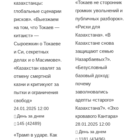
«Токаев не сторонник
казахстанцы:
громких увольнений и
глобальные сценарии
публичных разборок».
рисков». «Выезжаем
«Риски для
на том, что Токаев —
Казахстана». «В
китаист» —
Казахстане снова
Сыроежкин о Токаеве
защищают семью
и Си, секретных
Назарбаевых?».
делах и о Масимове».
«Безусловный
«Казахстан хвалят за
базовый доход:
отмену смертной
почему
казни и критикуют за
заволновались
пытки и ограничения
адепты «старого»
свобод»
Казахстана?». «Эхо
24.01.2025 12:00
День за днем
кровавого Кантара»
145 (42489)
28.01.2025 12:00
День за днем
«Трамп в ударе. Как
1181 (43496)