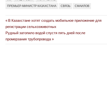
ПРЕМЬЕР-МИНИСТР КАЗАХСТАНА
СВЯЗЬ
СМАИЛОВ
Previous
В Казахстане хотят создать мобильное приложение для
Навигация
Post:
регистрации сельхозживотных
по
Next
Рудный затопило водой спустя пять дней после
Post:
промерзания трубопровода
записям