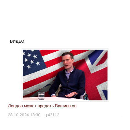
ВИДЕО
Лондон может предать Вашингтон
Эле
28.10.2024 13:30
43112
24.