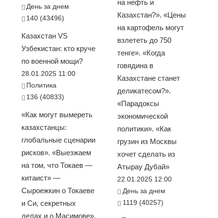
на нефть и
День за днем
Казахстан?». «Цены
140 (43496)
на картофель могут
Казахстан VS
взлететь до 750
Узбекистан: кто круче
тенге». «Когда
по военной мощи?
говядина в
28.01.2025 11:00
Казахстане станет
Политика
деликатесом?».
136 (40833)
«Парадоксы
«Как могут вымереть
экономической
казахстанцы:
политики». «Как
глобальные сценарии
грузин из Москвы
рисков». «Выезжаем
хочет сделать из
на том, что Токаев —
Атырау Дубай»
китаист» —
22.01.2025 12:00
Сыроежкин о Токаеве
День за днем
1119 (40257)
и Си, секретных
делах и о Масимове».