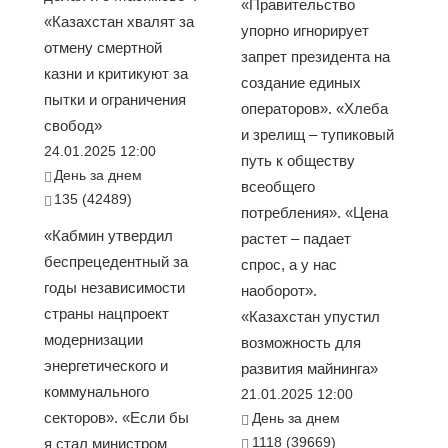
«Правительство
«Казахстан хвалят за
упорно игнорирует
отмену смертной
запрет президента на
казни и критикуют за
создание единых
пытки и ограничения
операторов». «Хлеба
свобод»
и зрелищ – тупиковый
24.01.2025 12:00
путь к обществу
День за днем
всеобщего
135 (42489)
потребления». «Цена
«Кабмин утвердил
растет – падает
беспрецедентный за
спрос, а у нас
годы независимости
наоборот».
страны нацпроект
«Казахстан упустил
модернизации
возможность для
энергетического и
развития майнинга»
коммунального
21.01.2025 12:00
секторов». «Если бы
День за днем
1118 (39669)
я стал министром