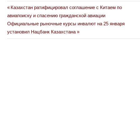
Previous
Казахстан ратифицировал соглашение с Китаем по
Навигация
Post:
авиапоиску и спасению гражданской авиации
по
Next
Официальные рыночные курсы инвалют на 25 января
Post:
установил Нацбанк Казахстана
записям