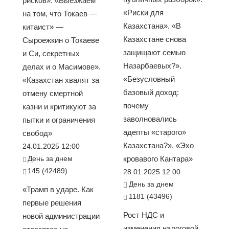
рисков». «Выезжаем
«Риски для
на том, что Токаев —
Казахстана». «В
китаист» —
Казахстане снова
Сыроежкин о Токаеве
защищают семью
и Си, секретных
Назарбаевых?».
делах и о Масимове».
«Безусловный
«Казахстан хвалят за
базовый доход:
отмену смертной
почему
казни и критикуют за
заволновались
пытки и ограничения
адепты «старого»
свобод»
Казахстана?». «Эхо
24.01.2025 12:00
День за днем
кровавого Кантара»
145 (42489)
28.01.2025 12:00
День за днем
«Трамп в ударе. Как
1181 (43496)
первые решения
Рост НДС и
новой администрации
изменения налоговой