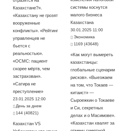
отразятся на
системы коснутся
Казахстане?».
малого бизнеса
«Казахстану не грозят
Казахстана
вооруженные
30.01.2025 11:00
конфликты». «Рейтинг
Экономика
управленцев не
1169 (43648)
бьется с
реальностью».
«Как могут вымереть
«ОСМС: пациент
казахстанцы:
скорее мёртв, чем
глобальные сценарии
застрахован».
рисков». «Выезжаем
«Сатира не
на том, что Токаев —
преступление»
китаист» —
23.01.2025 12:00
Сыроежкин о Токаеве
День за днем
и Си, секретных
144 (40821)
делах и о Масимове».
«Казахстан хвалят за
Казахстан VS
отмену смертной