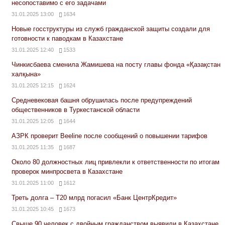
несопоставимо с его задачами
31.01.2025 13:00
1634
Новые госструктуры из служб гражданской защиты создали для
готовности к паводкам в Казахстане
31.01.2025 12:40
1533
Чинкисбаева сменила Жамишева на посту главы фонда «Қазақстан
халқына»
31.01.2025 12:15
1624
Средневековая башня обрушилась после предупреждений
общественников в Туркестанской области
31.01.2025 12:05
1644
АЗРК проверит Beeline после сообщений о повышении тарифов
31.01.2025 11:35
1687
Около 80 должностных лиц привлекли к ответственности по итогам
проверок минпросвета в Казахстане
31.01.2025 11:00
1612
Треть долга – Т20 млрд погасил «Банк ЦентрКредит»
31.01.2025 10:45
1673
Свыше 90 человек с двойным гражданством выявили в Казахстане