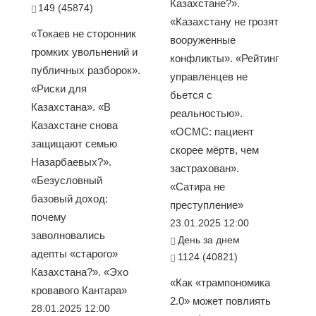
Казахстане?».
149 (45874)
«Казахстану не грозят
«Токаев не сторонник
вооруженные
громких увольнений и
конфликты». «Рейтинг
публичных разборок».
управленцев не
«Риски для
бьется с
Казахстана». «В
реальностью».
Казахстане снова
«ОСМС: пациент
защищают семью
скорее мёртв, чем
Назарбаевых?».
застрахован».
«Безусловный
«Сатира не
базовый доход:
преступление»
почему
23.01.2025 12:00
заволновались
День за днем
адепты «старого»
1124 (40821)
Казахстана?». «Эхо
«Как «трампономика
кровавого Кантара»
2.0» может повлиять
28.01.2025 12:00