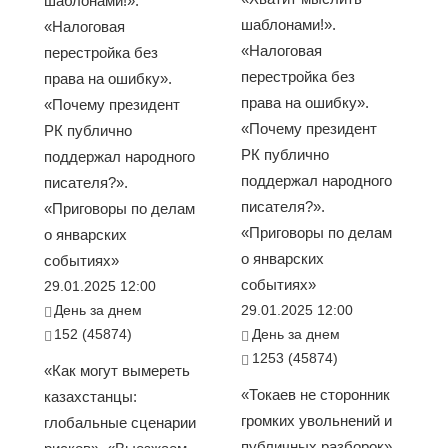
шаблонами!».
шаблонами!».
«Налоговая
«Налоговая
перестройка без
перестройка без
права на ошибку».
права на ошибку».
«Почему президент
«Почему президент
РК публично
РК публично
поддержал народного
поддержал народного
писателя?».
писателя?».
«Приговоры по делам
«Приговоры по делам
о январских
о январских
событиях»
событиях»
29.01.2025 12:00
День за днем
29.01.2025 12:00
152 (45874)
День за днем
1253 (45874)
«Как могут вымереть
«Токаев не сторонник
казахстанцы:
громких увольнений и
глобальные сценарии
публичных разборок».