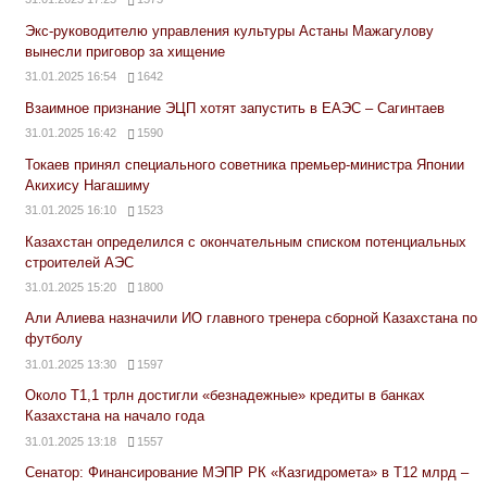
Экс-руководителю управления культуры Астаны Мажагулову
вынесли приговор за хищение
31.01.2025 16:54
1642
Взаимное признание ЭЦП хотят запустить в ЕАЭС – Сагинтаев
31.01.2025 16:42
1590
Токаев принял специального советника премьер-министра Японии
Акихису Нагашиму
31.01.2025 16:10
1523
Казахстан определился с окончательным списком потенциальных
строителей АЭС
31.01.2025 15:20
1800
Али Алиева назначили ИО главного тренера сборной Казахстана по
футболу
31.01.2025 13:30
1597
Около Т1,1 трлн достигли «безнадежные» кредиты в банках
Казахстана на начало года
31.01.2025 13:18
1557
Сенатор: Финансирование МЭПР РК «Казгидромета» в Т12 млрд –