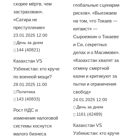
скорее мёртв, чем
глобальные сценарии
застрахован».
рисков». «Выезжаем
«Сатира не
на том, что Токаев —
преступление»
китаист» —
23.01.2025 12:00
Сыроежкин о Токаеве
День за днем
и Си, секретных
144 (40821)
делах и о Масимове».
«Казахстан хвалят за
Казахстан VS
отмену смертной
Узбекистан: кто круче
казни и критикуют за
по военной мощи?
пытки и ограничения
28.01.2025 11:00
Политика
свобод»
143 (40833)
24.01.2025 12:00
День за днем
Рост НДС и
1161 (42489)
изменения налоговой
Казахстан VS
системы коснутся
Узбекистан: кто круче
малого бизнеса