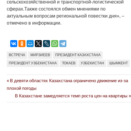
сельскохозяйственной и транспортной-логистической
сферах.Также состоялся обмен мнениями по
актуальным вопросам региональной повестки дня», –
отмечено в информации.
ВСТРЕЧА
МИРЗИЕЕВ
ПРЕЗИДЕНТ КАЗАХСТАНА
ПРЕЗИДЕНТ УЗБЕКИСТАНА
ТОКАЕВ
УЗБЕКИСТАН
ШЫМКЕНТ
Previous
В девяти областях Казахстана ограничено движение из-за
Навигация
Post:
плохой погоды
по
Next
В Казахстане замедляется темп роста цен на квартиры
Post:
записям