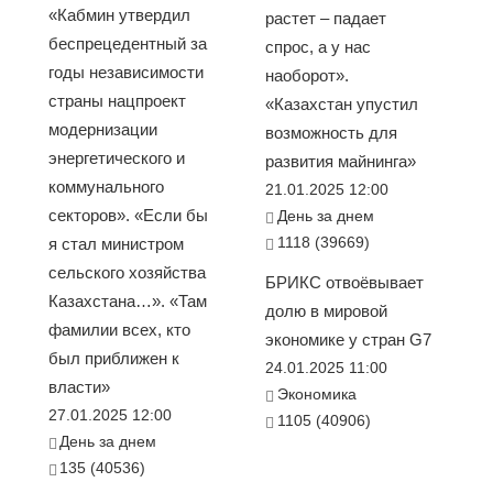
«Кабмин утвердил
растет – падает
беспрецедентный за
спрос, а у нас
годы независимости
наоборот».
страны нацпроект
«Казахстан упустил
модернизации
возможность для
энергетического и
развития майнинга»
коммунального
21.01.2025 12:00
секторов». «Если бы
День за днем
1118 (39669)
я стал министром
сельского хозяйства
БРИКС отвоёвывает
Казахстана…». «Там
долю в мировой
фамилии всех, кто
экономике у стран G7
был приближен к
24.01.2025 11:00
власти»
Экономика
27.01.2025 12:00
1105 (40906)
День за днем
135 (40536)