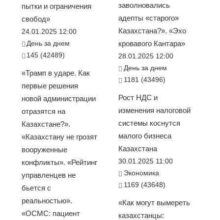
заволновались
пытки и ограничения
адепты «старого»
свобод»
Казахстана?». «Эхо
24.01.2025 12:00
День за днем
кровавого Кантара»
145 (42489)
28.01.2025 12:00
День за днем
«Трамп в ударе. Как
1181 (43496)
первые решения
Рост НДС и
новой администрации
изменения налоговой
отразятся на
системы коснутся
Казахстане?».
малого бизнеса
«Казахстану не грозят
Казахстана
вооруженные
30.01.2025 11:00
конфликты». «Рейтинг
Экономика
управленцев не
1169 (43648)
бьется с
реальностью».
«Как могут вымереть
«ОСМС: пациент
казахстанцы: