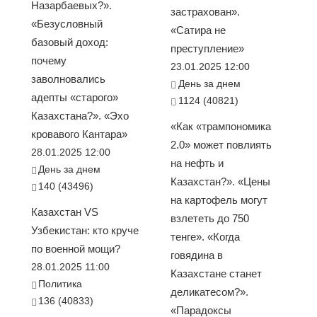
Назарбаевых?».
застрахован».
«Безусловный
«Сатира не
базовый доход:
преступление»
почему
23.01.2025 12:00
заволновались
День за днем
адепты «старого»
1124 (40821)
Казахстана?». «Эхо
«Как «трампономика
кровавого Кантара»
2.0» может повлиять
28.01.2025 12:00
на нефть и
День за днем
Казахстан?». «Цены
140 (43496)
на картофель могут
Казахстан VS
взлететь до 750
Узбекистан: кто круче
тенге». «Когда
по военной мощи?
говядина в
28.01.2025 11:00
Казахстане станет
Политика
деликатесом?».
136 (40833)
«Парадоксы