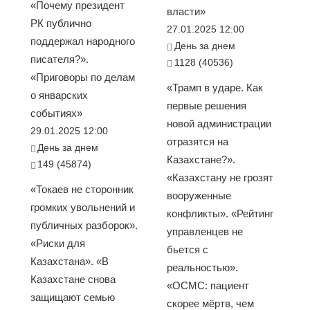
«Почему президент
власти»
РК публично
27.01.2025 12:00
поддержал народного
День за днем
писателя?».
1128 (40536)
«Приговоры по делам
«Трамп в ударе. Как
о январских
первые решения
событиях»
новой администрации
29.01.2025 12:00
отразятся на
День за днем
Казахстане?».
149 (45874)
«Казахстану не грозят
«Токаев не сторонник
вооруженные
громких увольнений и
конфликты». «Рейтинг
публичных разборок».
управленцев не
«Риски для
бьется с
Казахстана». «В
реальностью».
Казахстане снова
«ОСМС: пациент
защищают семью
скорее мёртв, чем