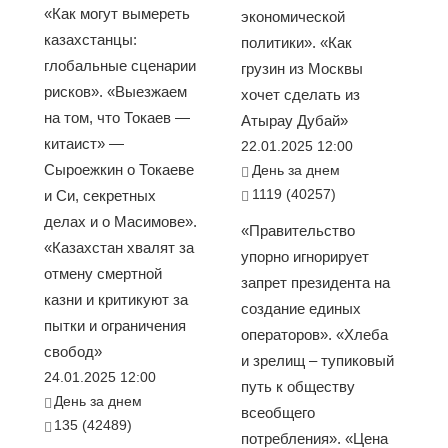
«Как могут вымереть
экономической
казахстанцы:
политики». «Как
глобальные сценарии
грузин из Москвы
рисков». «Выезжаем
хочет сделать из
на том, что Токаев —
Атырау Дубай»
китаист» —
22.01.2025 12:00
Сыроежкин о Токаеве
День за днем
1119 (40257)
и Си, секретных
делах и о Масимове».
«Правительство
«Казахстан хвалят за
упорно игнорирует
отмену смертной
запрет президента на
казни и критикуют за
создание единых
пытки и ограничения
операторов». «Хлеба
свобод»
и зрелищ – тупиковый
24.01.2025 12:00
путь к обществу
День за днем
всеобщего
135 (42489)
потребления». «Цена