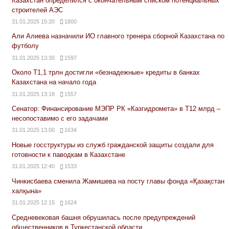
Казахстан определился с окончательным списком потенциальных
строителей АЭС
31.01.2025 15:20
1800
Али Алиева назначили ИО главного тренера сборной Казахстана по
футболу
31.01.2025 13:30
1597
Около Т1,1 трлн достигли «безнадежные» кредиты в банках
Казахстана на начало года
31.01.2025 13:18
1557
Сенатор: Финансирование МЭПР РК «Казгидромета» в Т12 млрд –
несопоставимо с его задачами
31.01.2025 13:00
1634
Новые госструктуры из служб гражданской защиты создали для
готовности к паводкам в Казахстане
31.01.2025 12:40
1533
Чинкисбаева сменила Жамишева на посту главы фонда «Қазақстан
халқына»
31.01.2025 12:15
1624
Средневековая башня обрушилась после предупреждений
общественников в Туркестанской области