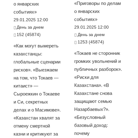
«Приговоры по делам
о январских
о январских
событиях»
событиях»
29.01.2025 12:00
День за днем
29.01.2025 12:00
152 (45874)
День за днем
1253 (45874)
«Как могут вымереть
«Токаев не сторонник
казахстанцы:
громких увольнений и
глобальные сценарии
публичных разборок».
рисков». «Выезжаем
«Риски для
на том, что Токаев —
Казахстана». «В
китаист» —
Казахстане снова
Сыроежкин о Токаеве
защищают семью
и Си, секретных
Назарбаевых?».
делах и о Масимове».
«Безусловный
«Казахстан хвалят за
базовый доход:
отмену смертной
почему
казни и критикуют за