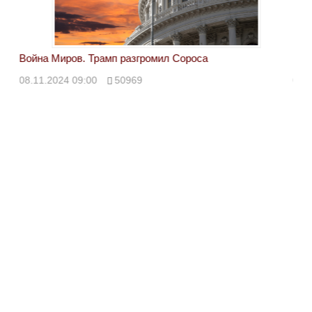
Война Миров. Трамп разгромил Сороса
Вой
08.11.2024 09:00
50969
08.