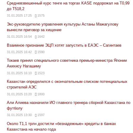
Средневзвешенный курс тенге на торгах KASE подорожал на Т0,99
до Т518,2
31.01.2025 17:25
1575
Экс-руководителю управления культуры Астаны Мажагулову
вынесли приговор за хищение
31.01.2025 16:54
1642
Взаимное признание ЭЦП хотят запустить в ЕАЭС – Сагинтаев
31.01.2025 16:42
1590
Токаев принял специального советника премьер-министра Японии
Акихису Нагашиму
31.01.2025 16:10
1523
Казахстан определился с окончательным списком потенциальных
строителей АЭС
31.01.2025 15:20
1800
Али Алиева назначили ИО главного тренера сборной Казахстана по
футболу
31.01.2025 13:30
1597
Около Т1,1 трлн достигли «безнадежные» кредиты в банках
Казахстана на начало года