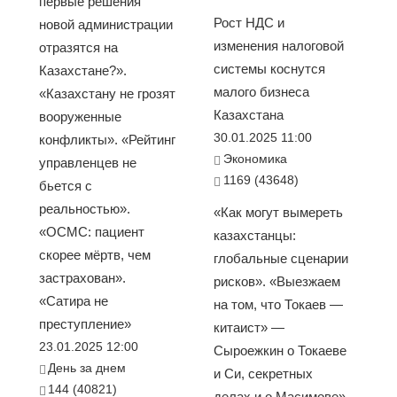
первые решения
Рост НДС и
новой администрации
изменения налоговой
отразятся на
системы коснутся
Казахстане?».
малого бизнеса
«Казахстану не грозят
Казахстана
вооруженные
30.01.2025 11:00
конфликты». «Рейтинг
Экономика
управленцев не
1169 (43648)
бьется с
реальностью».
«Как могут вымереть
«ОСМС: пациент
казахстанцы:
скорее мёртв, чем
глобальные сценарии
застрахован».
рисков». «Выезжаем
«Сатира не
на том, что Токаев —
преступление»
китаист» —
23.01.2025 12:00
Сыроежкин о Токаеве
День за днем
и Си, секретных
144 (40821)
делах и о Масимове».