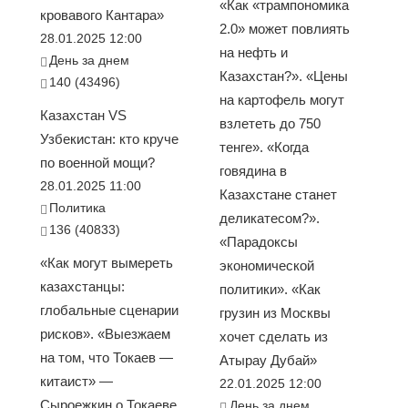
«Как «трампономика
кровавого Кантара»
2.0» может повлиять
28.01.2025 12:00
на нефть и
День за днем
Казахстан?». «Цены
140 (43496)
на картофель могут
Казахстан VS
взлететь до 750
Узбекистан: кто круче
тенге». «Когда
по военной мощи?
говядина в
28.01.2025 11:00
Казахстане станет
Политика
деликатесом?».
136 (40833)
«Парадоксы
«Как могут вымереть
экономической
казахстанцы:
политики». «Как
глобальные сценарии
грузин из Москвы
рисков». «Выезжаем
хочет сделать из
на том, что Токаев —
Атырау Дубай»
китаист» —
22.01.2025 12:00
Сыроежкин о Токаеве
День за днем