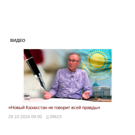
ВИДЕО
«Новый Казахстан не говорит всей правды»
Лон
ми
29.10.2024 09:00
39623
28.