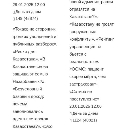
новой администрации
29.01.2025 12:00
отразятся на
День за днем
Казахстане?».
149 (45874)
«Казахстану не грозят
«Токаев не сторонник
вооруженные
громких увольнений и
конфликты». «Рейтинг
публичных разборок».
управленцев не
«Риски для
бьется с
Казахстана». «В
реальностью».
Казахстане снова
«ОСМС: пациент
защищают семью
скорее мёртв, чем
Назарбаевых?».
застрахован».
«Безусловный
«Сатира не
базовый доход:
преступление»
почему
23.01.2025 12:00
заволновались
День за днем
адепты «старого»
1124 (40821)
Казахстана?». «Эхо