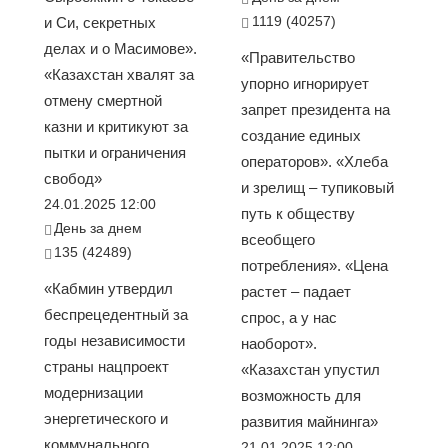
1119 (40257)
и Си, секретных
делах и о Масимове».
«Правительство
«Казахстан хвалят за
упорно игнорирует
отмену смертной
запрет президента на
казни и критикуют за
создание единых
пытки и ограничения
операторов». «Хлеба
свобод»
и зрелищ – тупиковый
24.01.2025 12:00
путь к обществу
День за днем
всеобщего
135 (42489)
потребления». «Цена
«Кабмин утвердил
растет – падает
беспрецедентный за
спрос, а у нас
годы независимости
наоборот».
страны нацпроект
«Казахстан упустил
модернизации
возможность для
энергетического и
развития майнинга»
коммунального
21.01.2025 12:00