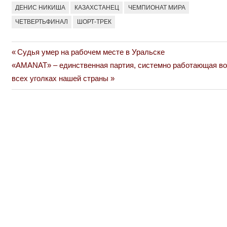
ДЕНИС НИКИША
КАЗАХСТАНЕЦ
ЧЕМПИОНАТ МИРА
ЧЕТВЕРТЬФИНАЛ
ШОРТ-ТРЕК
Previous
Судья умер на рабочем месте в Уральске
Навигация
Next
Post:
«AMANAT» – единственная партия, системно работающая во
по
Post:
всех уголках нашей страны
записям