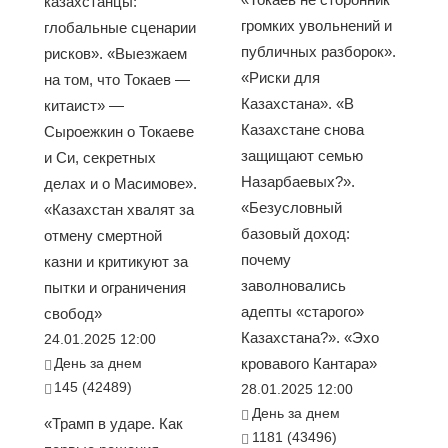
казахстанцы:
громких увольнений и
глобальные сценарии
публичных разборок».
рисков». «Выезжаем
«Риски для
на том, что Токаев —
Казахстана». «В
китаист» —
Казахстане снова
Сыроежкин о Токаеве
защищают семью
и Си, секретных
Назарбаевых?».
делах и о Масимове».
«Безусловный
«Казахстан хвалят за
базовый доход:
отмену смертной
почему
казни и критикуют за
заволновались
пытки и ограничения
адепты «старого»
свобод»
Казахстана?». «Эхо
24.01.2025 12:00
День за днем
кровавого Кантара»
145 (42489)
28.01.2025 12:00
День за днем
«Трамп в ударе. Как
1181 (43496)