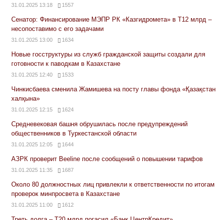
31.01.2025 13:18
1557
Сенатор: Финансирование МЭПР РК «Казгидромета» в Т12 млрд –
несопоставимо с его задачами
31.01.2025 13:00
1634
Новые госструктуры из служб гражданской защиты создали для
готовности к паводкам в Казахстане
31.01.2025 12:40
1533
Чинкисбаева сменила Жамишева на посту главы фонда «Қазақстан
халқына»
31.01.2025 12:15
1624
Средневековая башня обрушилась после предупреждений
общественников в Туркестанской области
31.01.2025 12:05
1644
АЗРК проверит Beeline после сообщений о повышении тарифов
31.01.2025 11:35
1687
Около 80 должностных лиц привлекли к ответственности по итогам
проверок минпросвета в Казахстане
31.01.2025 11:00
1612
Треть долга – Т20 млрд погасил «Банк ЦентрКредит»