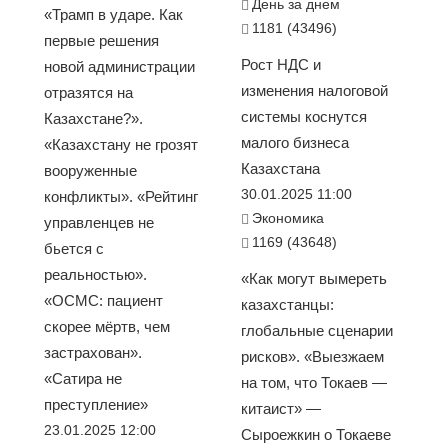
День за днем
«Трамп в ударе. Как
1181 (43496)
первые решения
Рост НДС и
новой администрации
изменения налоговой
отразятся на
системы коснутся
Казахстане?».
малого бизнеса
«Казахстану не грозят
Казахстана
вооруженные
30.01.2025 11:00
конфликты». «Рейтинг
Экономика
управленцев не
1169 (43648)
бьется с
реальностью».
«Как могут вымереть
«ОСМС: пациент
казахстанцы:
скорее мёртв, чем
глобальные сценарии
застрахован».
рисков». «Выезжаем
«Сатира не
на том, что Токаев —
преступление»
китаист» —
23.01.2025 12:00
Сыроежкин о Токаеве