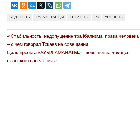
БЕДНОСТЬ
КАЗАХСТАНЦЫ
РЕГИОНЫ
РК
УРОВЕНЬ
Previous
Стабильность, недопущение трайбализма, права человека
Навигация
Post:
– о чем говорил Токаев на совещании
по
Next
Цель проекта «АУЫЛ АМАНАТЫ» – повышение доходов
Post:
сельского населения
записям