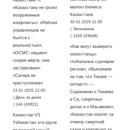
малого бизнеса
«Казахстану не грозят
Казахстана
вооруженные
30.01.2025 11:00
конфликты». «Рейтинг
Экономика
управленцев не
1169 (43648)
бьется с
реальностью».
«Как могут вымереть
«ОСМС: пациент
казахстанцы:
скорее мёртв, чем
глобальные сценарии
застрахован».
рисков». «Выезжаем
«Сатира не
на том, что Токаев —
преступление»
китаист» —
23.01.2025 12:00
Сыроежкин о Токаеве
День за днем
и Си, секретных
144 (40821)
делах и о Масимове».
«Казахстан хвалят за
Казахстан VS
отмену смертной
Узбекистан: кто круче
казни и критикуют за
по военной мощи?