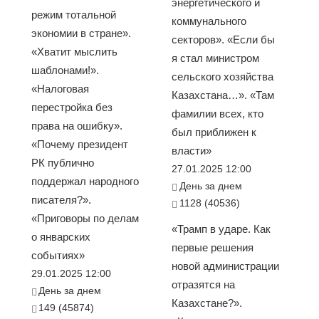
энергетического и
режим тотальной
коммунального
экономии в стране».
секторов». «Если бы
«Хватит мыслить
я стал министром
шаблонами!».
сельского хозяйства
«Налоговая
Казахстана…». «Там
перестройка без
фамилии всех, кто
права на ошибку».
был приближен к
«Почему президент
власти»
РК публично
27.01.2025 12:00
поддержал народного
День за днем
писателя?».
1128 (40536)
«Приговоры по делам
«Трамп в ударе. Как
о январских
первые решения
событиях»
новой администрации
29.01.2025 12:00
отразятся на
День за днем
Казахстане?».
149 (45874)