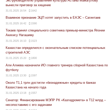
Экс-руководителю управления культуры Астаны Мажагулову
вынесли приговор за хищение
31.01.2025 16:54
1642
Взаимное признание ЭЦП хотят запустить в ЕАЭС – Сагинтаев
31.01.2025 16:42
1590
Токаев принял специального советника премьер-министра Японии
Акихису Нагашиму
31.01.2025 16:10
1523
Казахстан определился с окончательным списком потенциальных
строителей АЭС
31.01.2025 15:20
1800
Али Алиева назначили ИО главного тренера сборной Казахстана по
футболу
31.01.2025 13:30
1597
Около Т1,1 трлн достигли «безнадежные» кредиты в банках
Казахстана на начало года
31.01.2025 13:18
1557
Сенатор: Финансирование МЭПР РК «Казгидромета» в Т12 млрд –
несопоставимо с его задачами