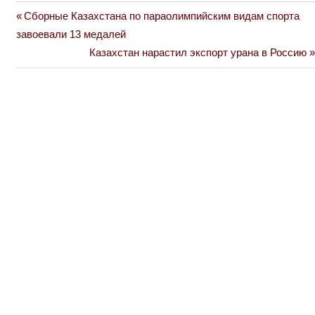
Previous
Сборные Казахстана по параолимпийским видам спорта
Навигация
Post:
завоевали 13 медалей
по
Next
Казахстан нарастил экспорт урана в Россию
Post:
записям