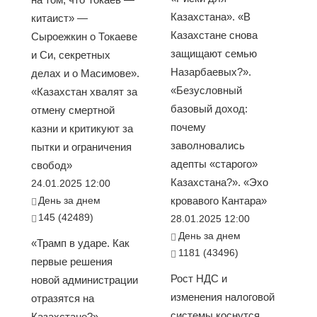
Казахстана». «В
китаист» —
Казахстане снова
Сыроежкин о Токаеве
защищают семью
и Си, секретных
Назарбаевых?».
делах и о Масимове».
«Безусловный
«Казахстан хвалят за
базовый доход:
отмену смертной
почему
казни и критикуют за
заволновались
пытки и ограничения
адепты «старого»
свобод»
Казахстана?». «Эхо
24.01.2025 12:00
День за днем
кровавого Кантара»
145 (42489)
28.01.2025 12:00
День за днем
«Трамп в ударе. Как
1181 (43496)
первые решения
Рост НДС и
новой администрации
изменения налоговой
отразятся на
системы коснутся
Казахстане?».