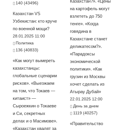
Казахстан?». «Цены
140 (43496)
на картофель могут
Казахстан VS
взлететь до 750
Узбекистан: кто круче
тенге». «Когда
по военной мощи?
говядина в
28.01.2025 11:00
Казахстане станет
Политика
деликатесом?».
136 (40833)
«Парадоксы
«Как могут вымереть
экономической
казахстанцы:
политики». «Как
глобальные сценарии
грузин из Москвы
рисков». «Выезжаем
хочет сделать из
на том, что Токаев —
Атырау Дубай»
китаист» —
22.01.2025 12:00
Сыроежкин о Токаеве
День за днем
1119 (40257)
и Си, секретных
делах и о Масимове».
«Правительство
«Казахстан хвалят за