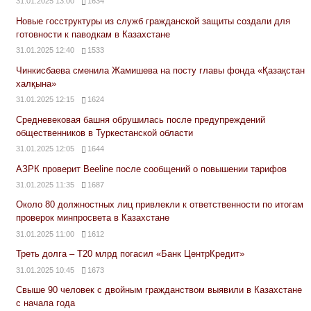
31.01.2025 13:00
1634
Новые госструктуры из служб гражданской защиты создали для
готовности к паводкам в Казахстане
31.01.2025 12:40
1533
Чинкисбаева сменила Жамишева на посту главы фонда «Қазақстан
халқына»
31.01.2025 12:15
1624
Средневековая башня обрушилась после предупреждений
общественников в Туркестанской области
31.01.2025 12:05
1644
АЗРК проверит Beeline после сообщений о повышении тарифов
31.01.2025 11:35
1687
Около 80 должностных лиц привлекли к ответственности по итогам
проверок минпросвета в Казахстане
31.01.2025 11:00
1612
Треть долга – Т20 млрд погасил «Банк ЦентрКредит»
31.01.2025 10:45
1673
Свыше 90 человек с двойным гражданством выявили в Казахстане
с начала года