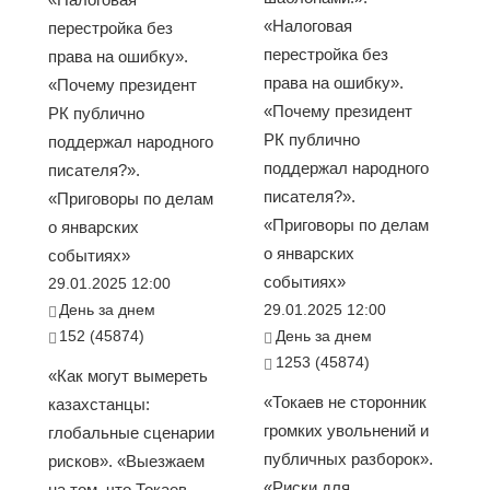
«Налоговая
перестройка без
перестройка без
права на ошибку».
права на ошибку».
«Почему президент
«Почему президент
РК публично
РК публично
поддержал народного
поддержал народного
писателя?».
писателя?».
«Приговоры по делам
«Приговоры по делам
о январских
о январских
событиях»
событиях»
29.01.2025 12:00
День за днем
29.01.2025 12:00
152 (45874)
День за днем
1253 (45874)
«Как могут вымереть
«Токаев не сторонник
казахстанцы:
громких увольнений и
глобальные сценарии
публичных разборок».
рисков». «Выезжаем
«Риски для
на том, что Токаев —