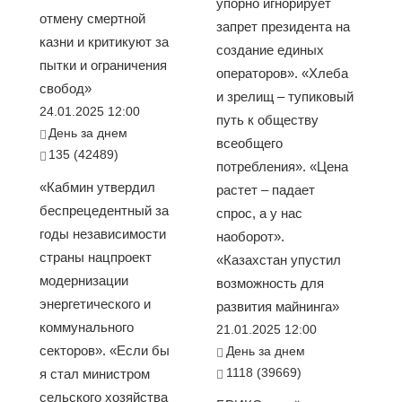
упорно игнорирует
отмену смертной
запрет президента на
казни и критикуют за
создание единых
пытки и ограничения
операторов». «Хлеба
свобод»
и зрелищ – тупиковый
24.01.2025 12:00
путь к обществу
День за днем
всеобщего
135 (42489)
потребления». «Цена
«Кабмин утвердил
растет – падает
беспрецедентный за
спрос, а у нас
годы независимости
наоборот».
страны нацпроект
«Казахстан упустил
модернизации
возможность для
энергетического и
развития майнинга»
коммунального
21.01.2025 12:00
секторов». «Если бы
День за днем
1118 (39669)
я стал министром
сельского хозяйства