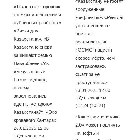
«Казахстану не грозят
«Токаев не сторонник
вооруженные
громких увольнений и
конфликты». «Рейтинг
публичных разборок».
управленцев не
«Риски для
бьется с
Казахстана». «В
реальностью».
Казахстане снова
«ОСМС: пациент
защищают семью
скорее мёртв, чем
Назарбаевых?».
застрахован».
«Безусловный
«Сатира не
базовый доход:
преступление»
почему
23.01.2025 12:00
заволновались
День за днем
адепты «старого»
1124 (40821)
Казахстана?». «Эхо
«Как «трампономика
кровавого Кантара»
2.0» может повлиять
28.01.2025 12:00
на нефть и
День за днем