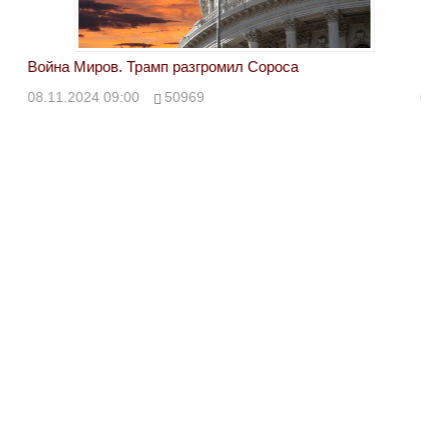
Война Миров. Трамп разгромил Сороса
Вой
08.11.2024 09:00
50969
08.