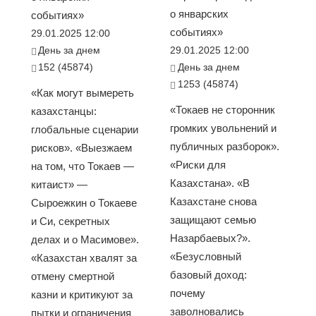
о январских
событиях»
событиях»
29.01.2025 12:00
День за днем
29.01.2025 12:00
152 (45874)
День за днем
1253 (45874)
«Как могут вымереть
«Токаев не сторонник
казахстанцы:
громких увольнений и
глобальные сценарии
публичных разборок».
рисков». «Выезжаем
«Риски для
на том, что Токаев —
Казахстана». «В
китаист» —
Казахстане снова
Сыроежкин о Токаеве
защищают семью
и Си, секретных
Назарбаевых?».
делах и о Масимове».
«Безусловный
«Казахстан хвалят за
базовый доход:
отмену смертной
почему
казни и критикуют за
заволновались
пытки и ограничения