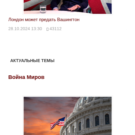
Лондон может предать Вашингтон
Эле
28.10.2024 13:30
43112
24.
АКТУАЛЬНЫЕ ТЕМЫ
Война Миров
Во