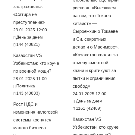
застрахован».
рисков». «Выезжаем
«Сатира не
на том, что Токаев —
преступление»
китаист» —
23.01.2025 12:00
Сыроежкин о Токаеве
День за днем
и Си, секретных
144 (40821)
делах и о Масимове».
«Казахстан хвалят за
Казахстан VS
отмену смертной
Узбекистан: кто круче
казни и критикуют за
по военной мощи?
пытки и ограничения
28.01.2025 11:00
Политика
свобод»
143 (40833)
24.01.2025 12:00
День за днем
Рост НДС и
1161 (42489)
изменения налоговой
Казахстан VS
системы коснутся
Узбекистан: кто круче
малого бизнеса
по военной мощи?