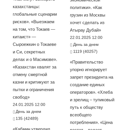
казахстанцы:
политики». «Как
глобальные сценарии
грузин из Москвы
рисков». «Выезжаем
хочет сделать из
на том, что Токаев —
Атырау Дубай»
китаист» —
22.01.2025 12:00
Сыроежкин о Токаеве
День за днем
1119 (40257)
и Си, секретных
делах и о Масимове».
«Правительство
«Казахстан хвалят за
упорно игнорирует
отмену смертной
запрет президента на
казни и критикуют за
создание единых
пытки и ограничения
операторов». «Хлеба
свобод»
и зрелищ – тупиковый
24.01.2025 12:00
путь к обществу
День за днем
всеобщего
135 (42489)
потребления». «Цена
«Кабмин утвердил
растет – падает