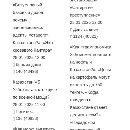
«Безусловный
«Сатира не
базовый доход:
преступление»
почему
23.01.2025 12:00
заволновались
День за днем
адепты «старого»
1124 (40821)
Казахстана?». «Эхо
«Как «трампономика
кровавого Кантара»
2.0» может повлиять
28.01.2025 12:00
на нефть и
День за днем
Казахстан?». «Цены
140 (43496)
на картофель могут
Казахстан VS
взлететь до 750
Узбекистан: кто круче
тенге». «Когда
по военной мощи?
говядина в
28.01.2025 11:00
Казахстане станет
Политика
деликатесом?».
136 (40833)
«Парадоксы
«Как могут вымереть
экономической