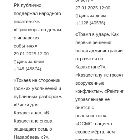
РК публично
27.01.2025 12:00
поддержал народного
День за днем
писателя?».
1128 (40536)
«Приговоры по делам
«Трамп в ударе. Как
о январских
первые решения
событиях»
новой администрации
29.01.2025 12:00
отразятся на
День за днем
Казахстане?».
149 (45874)
«Казахстану не грозят
«Токаев не сторонник
вооруженные
громких увольнений и
конфликты». «Рейтинг
публичных разборок».
управленцев не
«Риски для
бьется с
Казахстана». «В
реальностью».
Казахстане снова
«ОСМС: пациент
защищают семью
скорее мёртв, чем
Назарбаевых?».
застрахован».