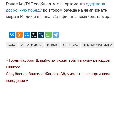
Ранее КазТАГ сообщал, что спортсменка
одержала
досрочную победу
во втором раунде на чемпионате
мира в Индии и вышла в 1/8 финала чемпионата мира.
БОКС
ИБРАГИМОВА
ИНДИЯ
СЕРЕБРО
ЧЕМПИОНАТ МИРА
Previous
Горный курорт Шымбулак может войти в книгу рекордов
Навигация
Post:
Гиннеса
по
Next
Асаубаева обвинила Жансаю Абдумалик в неспортивном
Post:
поведении
записям