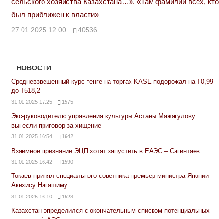
сельского хозяйства Казахстана…». «Там фамилии всех, кто
был приближен к власти»
27.01.2025 12:00
40536
НОВОСТИ
Средневзвешенный курс тенге на торгах KASE подорожал на Т0,99
до Т518,2
31.01.2025 17:25
1575
Экс-руководителю управления культуры Астаны Мажагулову
вынесли приговор за хищение
31.01.2025 16:54
1642
Взаимное признание ЭЦП хотят запустить в ЕАЭС – Сагинтаев
31.01.2025 16:42
1590
Токаев принял специального советника премьер-министра Японии
Акихису Нагашиму
31.01.2025 16:10
1523
Казахстан определился с окончательным списком потенциальных