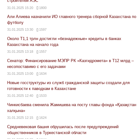
строителей АЭС
31.01.2025 15:20
1800
Али Алиева назначили ИО главного тренера сборной Казахстана по
футболу
31.01.2025 13:30
1597
Около Т1,1 трлн достигли «безнадежные» кредиты в банках
Казахстана на начало года
31.01.2025 13:18
1557
Сенатор: Финансирование МЭПР РК «Казгидромета» в Т12 млрд –
несопоставимо с его задачами
31.01.2025 13:00
1634
Новые госструктуры из служб гражданской защиты создали для
готовности к паводкам в Казахстане
31.01.2025 12:40
1533
Чинкисбаева сменила Жамишева на посту главы фонда «Қазақстан
халқына»
31.01.2025 12:15
1624
Средневековая башня обрушилась после предупреждений
общественников в Туркестанской области