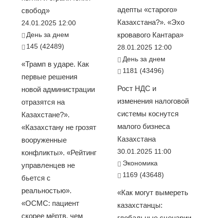
адепты «старого»
свобод»
Казахстана?». «Эхо
24.01.2025 12:00
День за днем
кровавого Кантара»
145 (42489)
28.01.2025 12:00
День за днем
«Трамп в ударе. Как
1181 (43496)
первые решения
Рост НДС и
новой администрации
изменения налоговой
отразятся на
системы коснутся
Казахстане?».
малого бизнеса
«Казахстану не грозят
Казахстана
вооруженные
30.01.2025 11:00
конфликты». «Рейтинг
Экономика
управленцев не
1169 (43648)
бьется с
реальностью».
«Как могут вымереть
«ОСМС: пациент
казахстанцы:
скорее мёртв, чем
глобальные сценарии