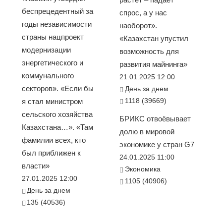
беспрецедентный за
спрос, а у нас
годы независимости
наоборот».
страны нацпроект
«Казахстан упустил
модернизации
возможность для
энергетического и
развития майнинга»
коммунального
21.01.2025 12:00
секторов». «Если бы
День за днем
1118 (39669)
я стал министром
сельского хозяйства
БРИКС отвоёвывает
Казахстана…». «Там
долю в мировой
фамилии всех, кто
экономике у стран G7
был приближен к
24.01.2025 11:00
власти»
Экономика
27.01.2025 12:00
1105 (40906)
День за днем
135 (40536)