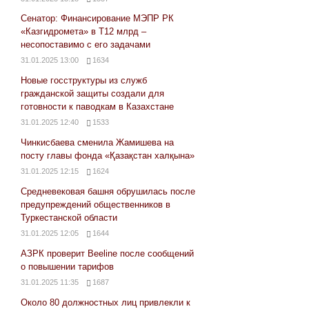
Сенатор: Финансирование МЭПР РК
«Казгидромета» в Т12 млрд –
несопоставимо с его задачами
31.01.2025 13:00
1634
Новые госструктуры из служб
гражданской защиты создали для
готовности к паводкам в Казахстане
31.01.2025 12:40
1533
Чинкисбаева сменила Жамишева на
посту главы фонда «Қазақстан халқына»
31.01.2025 12:15
1624
Средневековая башня обрушилась после
предупреждений общественников в
Туркестанской области
31.01.2025 12:05
1644
АЗРК проверит Beeline после сообщений
о повышении тарифов
31.01.2025 11:35
1687
Около 80 должностных лиц привлекли к