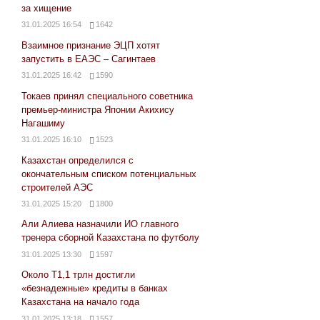
за хищение
31.01.2025 16:54
1642
Взаимное признание ЭЦП хотят
запустить в ЕАЭС – Сагинтаев
31.01.2025 16:42
1590
Токаев принял специального советника
премьер-министра Японии Акихису
Нагашиму
31.01.2025 16:10
1523
Казахстан определился с
окончательным списком потенциальных
строителей АЭС
31.01.2025 15:20
1800
Али Алиева назначили ИО главного
тренера сборной Казахстана по футболу
31.01.2025 13:30
1597
Около Т1,1 трлн достигли
«безнадежные» кредиты в банках
Казахстана на начало года
31.01.2025 13:18
1557