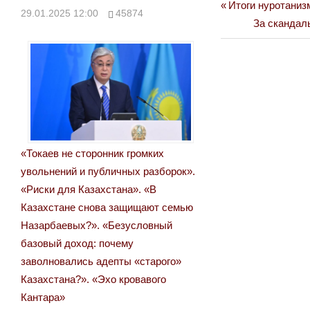
Previous
Итоги нуротанизм
Навигация
29.01.2025 12:00
45874
Post:
Next
За скандал
по
Post:
записям
«Токаев не сторонник громких
увольнений и публичных разборок».
«Риски для Казахстана». «В
Казахстане снова защищают семью
Назарбаевых?». «Безусловный
базовый доход: почему
заволновались адепты «старого»
Казахстана?». «Эхо кровавого
Кантара»