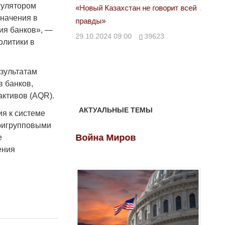
гулятором
астовка в Жанаозене.
«Новый Казахстан не говорит всей
Лондон
значения в
т конфискации.
правды»
28.10.
ия банков», —
 сравнили с
29.10.2024 09:00
39623
олитики в
00
28888
езультатам
в банков,
активов (AQR).
АКТУАЛЬНЫЕ ТЕМЫ
ия к системе
тригрупповыми
ов
Война Миров
Войн
е
ения