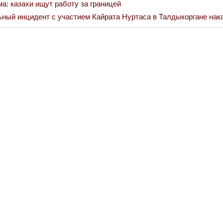
а: казахи ищут работу за границей
ьный инцидент с участием Кайрата Нуртаса в Талдыкоргане нак
Война Миров.
Сороса
08.11.2024 09: