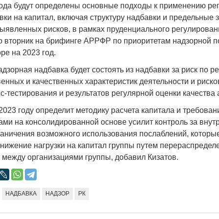
года будут определены основные подходы к применению ре
Народ выбрал свет
Странная заб
ки на капитал, включая структуру надбавки и предельные 
Дарига не ждё
17.10.2024 17:00
29972
выявленных рисков, в рамках пруденциального регулирован
Авиакомпании
во вторник на брифинге АРРФР по приоритетам надзорной п
мошенниками
ре на 2023 год.
30.10.2024 14:
адзорная надбавка будет состоять из надбавки за риск по р
енных и качественных характеристик деятельности и риско
с-тестирования и результатов регулярной оценки качества 
023 году определит методику расчета капитала и требован
ами на консолидированной основе усилит контроль за вну
Война Мир
раничения возможного использования послаблений, которы
нижение нагрузки на капитал группы путем перераспредел
а между организациями группы, добавил Кизатов.
НАДБАВКА
НАДЗОР
РК