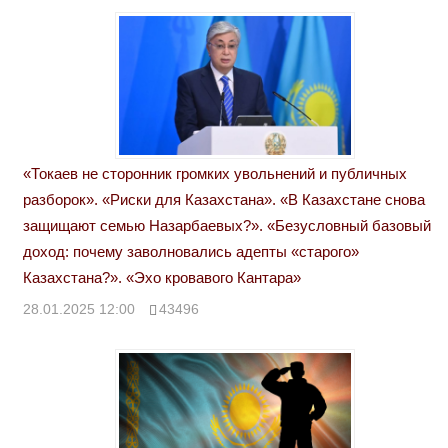
«Токаев не сторонник громких увольнений и публичных
разборок». «Риски для Казахстана». «В Казахстане снова
защищают семью Назарбаевых?». «Безусловный базовый
доход: почему заволновались адепты «старого»
Казахстана?». «Эхо кровавого Кантара»
28.01.2025 12:00
43496