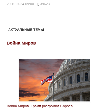
ми
29.10.2024 09:00
39623
28.
АКТУАЛЬНЫЕ ТЕМЫ
Война Миров
Во
Война Миров. Трамп разгромил Сороса
Вой