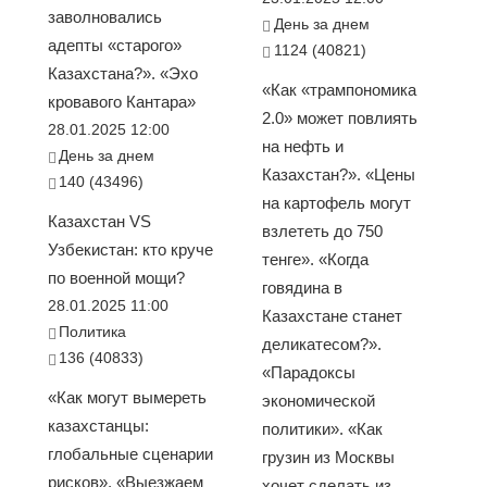
заволновались
День за днем
адепты «старого»
1124 (40821)
Казахстана?». «Эхо
«Как «трампономика
кровавого Кантара»
2.0» может повлиять
28.01.2025 12:00
на нефть и
День за днем
Казахстан?». «Цены
140 (43496)
на картофель могут
Казахстан VS
взлететь до 750
Узбекистан: кто круче
тенге». «Когда
по военной мощи?
говядина в
28.01.2025 11:00
Казахстане станет
Политика
деликатесом?».
136 (40833)
«Парадоксы
«Как могут вымереть
экономической
казахстанцы:
политики». «Как
глобальные сценарии
грузин из Москвы
рисков». «Выезжаем
хочет сделать из