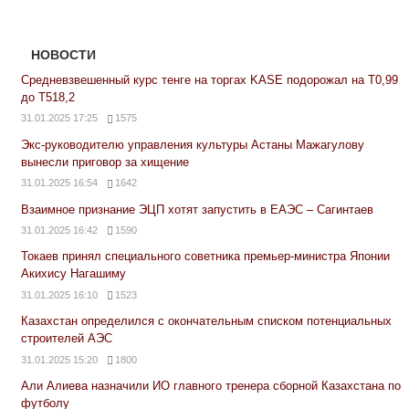
НОВОСТИ
Средневзвешенный курс тенге на торгах KASE подорожал на Т0,99
до Т518,2
31.01.2025 17:25
1575
Экс-руководителю управления культуры Астаны Мажагулову
вынесли приговор за хищение
31.01.2025 16:54
1642
Взаимное признание ЭЦП хотят запустить в ЕАЭС – Сагинтаев
31.01.2025 16:42
1590
Токаев принял специального советника премьер-министра Японии
Акихису Нагашиму
31.01.2025 16:10
1523
Казахстан определился с окончательным списком потенциальных
строителей АЭС
31.01.2025 15:20
1800
Али Алиева назначили ИО главного тренера сборной Казахстана по
футболу