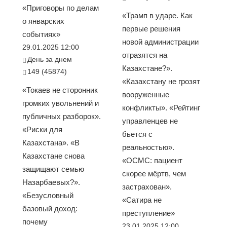
«Приговоры по делам
«Трамп в ударе. Как
о январских
первые решения
событиях»
новой администрации
29.01.2025 12:00
отразятся на
День за днем
Казахстане?».
149 (45874)
«Казахстану не грозят
«Токаев не сторонник
вооруженные
громких увольнений и
конфликты». «Рейтинг
публичных разборок».
управленцев не
«Риски для
бьется с
Казахстана». «В
реальностью».
Казахстане снова
«ОСМС: пациент
защищают семью
скорее мёртв, чем
Назарбаевых?».
застрахован».
«Безусловный
«Сатира не
базовый доход:
преступление»
почему
23.01.2025 12:00