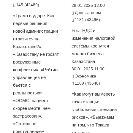
145 (42489)
28.01.2025 12:00
День за днем
«Трамп в ударе. Как
1181 (43496)
первые решения
Рост НДС и
новой администрации
изменения налоговой
отразятся на
системы коснутся
Казахстане?».
малого бизнеса
«Казахстану не грозят
Казахстана
вооруженные
30.01.2025 11:00
конфликты». «Рейтинг
Экономика
управленцев не
1169 (43648)
бьется с
реальностью».
«Как могут вымереть
«ОСМС: пациент
казахстанцы:
скорее мёртв, чем
глобальные сценарии
застрахован».
рисков». «Выезжаем
«Сатира не
на том, что Токаев —
преступление»
китаист» —