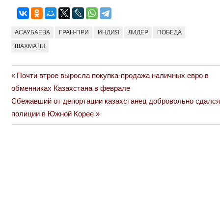
АСАУБАЕВА
ГРАН-ПРИ
ИНДИЯ
ЛИДЕР
ПОБЕДА
ШАХМАТЫ
Previous
Почти втрое выросла покупка-продажа наличных евро в
Навигация
Post:
обменниках Казахстана в феврале
по
Next
Сбежавший от депортации казахстанец добровольно сдался
Post:
полиции в Южной Корее
записям