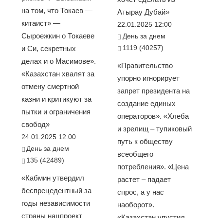
на том, что Токаев —
Атырау Дубай»
китаист» —
22.01.2025 12:00
Сыроежкин о Токаеве
День за днем
1119 (40257)
и Си, секретных
делах и о Масимове».
«Правительство
«Казахстан хвалят за
упорно игнорирует
отмену смертной
запрет президента на
казни и критикуют за
создание единых
пытки и ограничения
операторов». «Хлеба
свобод»
и зрелищ – тупиковый
24.01.2025 12:00
путь к обществу
День за днем
всеобщего
135 (42489)
потребления». «Цена
«Кабмин утвердил
растет – падает
беспрецедентный за
спрос, а у нас
годы независимости
наоборот».
страны нацпроект
«Казахстан упустил