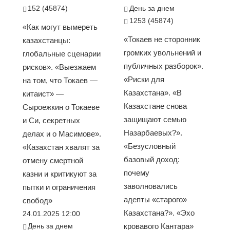
152 (45874)
День за днем
1253 (45874)
«Как могут вымереть
«Токаев не сторонник
казахстанцы:
громких увольнений и
глобальные сценарии
публичных разборок».
рисков». «Выезжаем
«Риски для
на том, что Токаев —
Казахстана». «В
китаист» —
Казахстане снова
Сыроежкин о Токаеве
защищают семью
и Си, секретных
Назарбаевых?».
делах и о Масимове».
«Безусловный
«Казахстан хвалят за
базовый доход:
отмену смертной
почему
казни и критикуют за
заволновались
пытки и ограничения
адепты «старого»
свобод»
Казахстана?». «Эхо
24.01.2025 12:00
День за днем
кровавого Кантара»