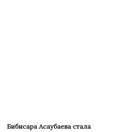
Бибисара Асаубаева стала