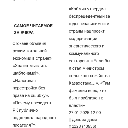
«Кабмин утвердил
беспрецедентный за
годы независимости
САМОЕ ЧИТАЕМОЕ
страны нацпроект
ЗА ВЧЕРА
модернизации
«Токаев объявил
энергетического и
режим тотальной
коммунального
экономии в стране».
секторов». «Если бы
«Хватит мыслить
я стал министром
шаблонами!».
сельского хозяйства
«Налоговая
Казахстана…». «Там
перестройка без
фамилии всех, кто
права на ошибку».
был приближен к
«Почему президент
власти»
РК публично
27.01.2025 12:00
поддержал народного
День за днем
писателя?».
1128 (40536)