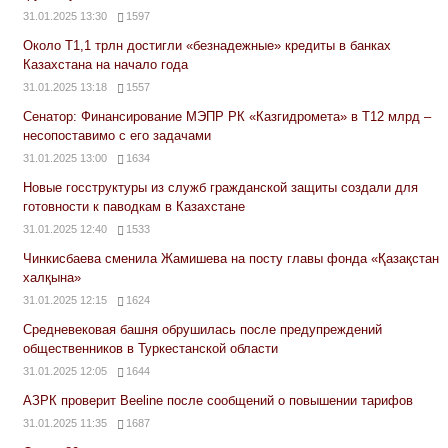
31.01.2025 13:30
1597
Около Т1,1 трлн достигли «безнадежные» кредиты в банках
Казахстана на начало года
31.01.2025 13:18
1557
Сенатор: Финансирование МЭПР РК «Казгидромета» в Т12 млрд –
несопоставимо с его задачами
31.01.2025 13:00
1634
Новые госструктуры из служб гражданской защиты создали для
готовности к паводкам в Казахстане
31.01.2025 12:40
1533
Чинкисбаева сменила Жамишева на посту главы фонда «Қазақстан
халқына»
31.01.2025 12:15
1624
Средневековая башня обрушилась после предупреждений
общественников в Туркестанской области
31.01.2025 12:05
1644
АЗРК проверит Beeline после сообщений о повышении тарифов
31.01.2025 11:35
1687