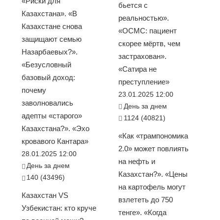
«Риски для
бьется с
Казахстана». «В
реальностью».
Казахстане снова
«ОСМС: пациент
защищают семью
скорее мёртв, чем
Назарбаевых?».
застрахован».
«Безусловный
«Сатира не
базовый доход:
преступление»
почему
23.01.2025 12:00
заволновались
День за днем
адепты «старого»
1124 (40821)
Казахстана?». «Эхо
«Как «трампономика
кровавого Кантара»
2.0» может повлиять
28.01.2025 12:00
на нефть и
День за днем
Казахстан?». «Цены
140 (43496)
на картофель могут
Казахстан VS
взлететь до 750
Узбекистан: кто круче
тенге». «Когда