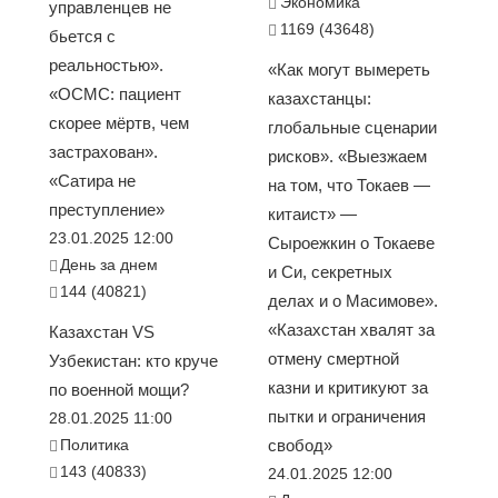
Экономика
управленцев не
1169 (43648)
бьется с
реальностью».
«Как могут вымереть
«ОСМС: пациент
казахстанцы:
скорее мёртв, чем
глобальные сценарии
застрахован».
рисков». «Выезжаем
«Сатира не
на том, что Токаев —
преступление»
китаист» —
23.01.2025 12:00
Сыроежкин о Токаеве
День за днем
и Си, секретных
144 (40821)
делах и о Масимове».
«Казахстан хвалят за
Казахстан VS
отмену смертной
Узбекистан: кто круче
казни и критикуют за
по военной мощи?
пытки и ограничения
28.01.2025 11:00
Политика
свобод»
143 (40833)
24.01.2025 12:00