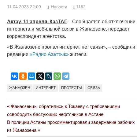
11.04.2023 22:00
Новости
1152
Актау. 11 апреля. КазТАГ
– Сообщается об отключении
интернета и мобильной связи в Жанаозене, передает
корреспондент агентства.
«В Жанаозене пропал интернет, нет связи», – сообщили
редакции
«Радио Азаттык»
жители.
ЖАНАОЗЕН
ИНТЕРНЕТ
ПРОТЕСТЫ
СВЯЗЬ
Previous
Жанаозенцы обратились к Токаеву с требованиями
Навигация
Post:
освободить бастующих нефтяников в Астане
по
Next
В полиции Астаны прокомментировали задержание рабочих
Post:
из Жанаозена
записям