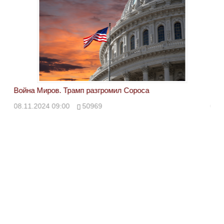
Война Миров. Трамп разгромил Сороса
Вой
08.11.2024 09:00
50969
08.