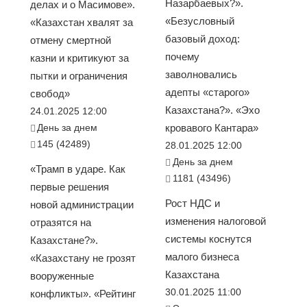
Назарбаевых?».
делах и о Масимове».
«Безусловный
«Казахстан хвалят за
базовый доход:
отмену смертной
почему
казни и критикуют за
заволновались
пытки и ограничения
адепты «старого»
свобод»
Казахстана?». «Эхо
24.01.2025 12:00
День за днем
кровавого Кантара»
145 (42489)
28.01.2025 12:00
День за днем
«Трамп в ударе. Как
1181 (43496)
первые решения
Рост НДС и
новой администрации
изменения налоговой
отразятся на
системы коснутся
Казахстане?».
малого бизнеса
«Казахстану не грозят
Казахстана
вооруженные
30.01.2025 11:00
конфликты». «Рейтинг