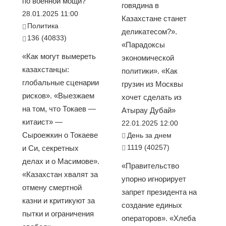
по военной мощи?
говядина в
28.01.2025 11:00
Казахстане станет
Политика
деликатесом?».
136 (40833)
«Парадоксы
«Как могут вымереть
экономической
казахстанцы:
политики». «Как
глобальные сценарии
грузин из Москвы
рисков». «Выезжаем
хочет сделать из
на том, что Токаев —
Атырау Дубай»
китаист» —
22.01.2025 12:00
Сыроежкин о Токаеве
День за днем
1119 (40257)
и Си, секретных
делах и о Масимове».
«Правительство
«Казахстан хвалят за
упорно игнорирует
отмену смертной
запрет президента на
казни и критикуют за
создание единых
пытки и ограничения
операторов». «Хлеба