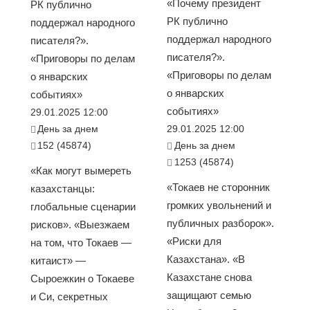
«Почему президент
РК публично
РК публично
поддержал народного
поддержал народного
писателя?».
писателя?».
«Приговоры по делам
«Приговоры по делам
о январских
о январских
событиях»
событиях»
29.01.2025 12:00
День за днем
29.01.2025 12:00
152 (45874)
День за днем
1253 (45874)
«Как могут вымереть
«Токаев не сторонник
казахстанцы:
громких увольнений и
глобальные сценарии
публичных разборок».
рисков». «Выезжаем
«Риски для
на том, что Токаев —
Казахстана». «В
китаист» —
Казахстане снова
Сыроежкин о Токаеве
защищают семью
и Си, секретных