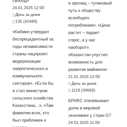
свобод»
и зрелищ – тупиковый
24.01.2025 12:00
путь к обществу
День за днем
всеобщего
135 (42489)
потребления». «Цена
«Кабмин утвердил
растет – падает
беспрецедентный за
спрос, а у нас
годы независимости
наоборот».
страны нацпроект
«Казахстан упустил
модернизации
возможность для
энергетического и
развития майнинга»
коммунального
21.01.2025 12:00
секторов». «Если бы
День за днем
1118 (39669)
я стал министром
сельского хозяйства
БРИКС отвоёвывает
Казахстана…». «Там
долю в мировой
фамилии всех, кто
экономике у стран G7
был приближен к
24.01.2025 11:00