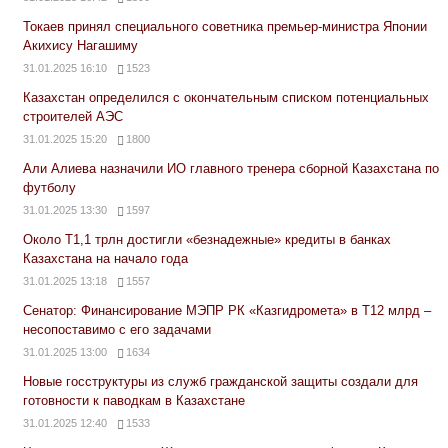
Токаев принял специального советника премьер-министра Японии
Акихису Нагашиму
31.01.2025 16:10
1523
Казахстан определился с окончательным списком потенциальных
строителей АЭС
31.01.2025 15:20
1800
Али Алиева назначили ИО главного тренера сборной Казахстана по
футболу
31.01.2025 13:30
1597
Около Т1,1 трлн достигли «безнадежные» кредиты в банках
Казахстана на начало года
31.01.2025 13:18
1557
Сенатор: Финансирование МЭПР РК «Казгидромета» в Т12 млрд –
несопоставимо с его задачами
31.01.2025 13:00
1634
Новые госструктуры из служб гражданской защиты создали для
готовности к паводкам в Казахстане
31.01.2025 12:40
1533