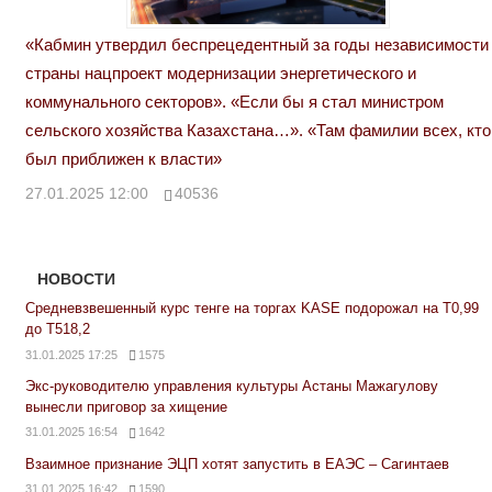
«Кабмин утвердил беспрецедентный за годы независимости
страны нацпроект модернизации энергетического и
коммунального секторов». «Если бы я стал министром
сельского хозяйства Казахстана…». «Там фамилии всех, кто
был приближен к власти»
27.01.2025 12:00
40536
НОВОСТИ
Средневзвешенный курс тенге на торгах KASE подорожал на Т0,99
до Т518,2
31.01.2025 17:25
1575
Экс-руководителю управления культуры Астаны Мажагулову
вынесли приговор за хищение
31.01.2025 16:54
1642
Взаимное признание ЭЦП хотят запустить в ЕАЭС – Сагинтаев
31.01.2025 16:42
1590