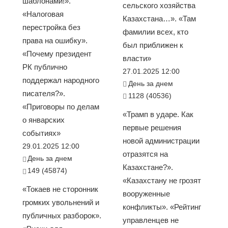
шаблонами!».
сельского хозяйства
«Налоговая
Казахстана…». «Там
перестройка без
фамилии всех, кто
права на ошибку».
был приближен к
«Почему президент
власти»
РК публично
27.01.2025 12:00
поддержал народного
День за днем
писателя?».
1128 (40536)
«Приговоры по делам
«Трамп в ударе. Как
о январских
первые решения
событиях»
новой администрации
29.01.2025 12:00
отразятся на
День за днем
Казахстане?».
149 (45874)
«Казахстану не грозят
«Токаев не сторонник
вооруженные
громких увольнений и
конфликты». «Рейтинг
публичных разборок».
управленцев не