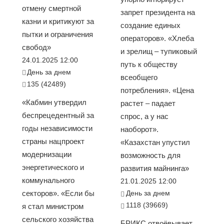
отмену смертной
запрет президента на
казни и критикуют за
создание единых
пытки и ограничения
операторов». «Хлеба
свобод»
и зрелищ – тупиковый
24.01.2025 12:00
путь к обществу
День за днем
всеобщего
135 (42489)
потребления». «Цена
«Кабмин утвердил
растет – падает
беспрецедентный за
спрос, а у нас
годы независимости
наоборот».
страны нацпроект
«Казахстан упустил
модернизации
возможность для
энергетического и
развития майнинга»
коммунального
21.01.2025 12:00
секторов». «Если бы
День за днем
1118 (39669)
я стал министром
сельского хозяйства
БРИКС отвоёвывает