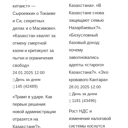
Казахстана». «В
китаист» —
Казахстане снова
Сыроежкин о Токаеве
защищают семью
и Си, секретных
Назарбаевых?».
делах и о Масимове».
«Безусловный
«Казахстан хвалят за
базовый доход:
отмену смертной
почему
казни и критикуют за
заволновались
пытки и ограничения
адепты «старого»
свобод»
Казахстана?». «Эхо
24.01.2025 12:00
День за днем
кровавого Кантара»
145 (42489)
28.01.2025 12:00
День за днем
«Трамп в ударе. Как
1181 (43496)
первые решения
Рост НДС и
новой администрации
изменения налоговой
отразятся на
системы коснутся
Казахстане?».