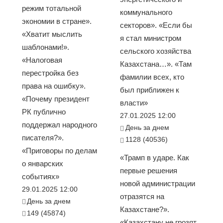
режим тотальной
коммунального
экономии в стране».
секторов». «Если бы
«Хватит мыслить
я стал министром
шаблонами!».
сельского хозяйства
«Налоговая
Казахстана…». «Там
перестройка без
фамилии всех, кто
права на ошибку».
был приближен к
«Почему президент
власти»
РК публично
27.01.2025 12:00
поддержал народного
День за днем
писателя?».
1128 (40536)
«Приговоры по делам
«Трамп в ударе. Как
о январских
первые решения
событиях»
новой администрации
29.01.2025 12:00
отразятся на
День за днем
Казахстане?».
149 (45874)
«Казахстану не грозят