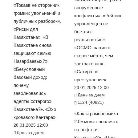
«Токаев не сторонник
вооруженные
громких увольнений и
конфликты». «Рейтинг
публичных разборок».
управленцев не
«Риски для
бьется с
Казахстана». «В
реальностью».
Казахстане снова
«ОСМС: пациент
защищают семью
скорее мёртв, чем
Назарбаевых?».
застрахован».
«Безусловный
«Сатира не
базовый доход:
преступление»
почему
23.01.2025 12:00
заволновались
День за днем
адепты «старого»
1124 (40821)
Казахстана?». «Эхо
«Как «трампономика
кровавого Кантара»
2.0» может повлиять
28.01.2025 12:00
на нефть и
День за днем
Казахстан?». «Цены