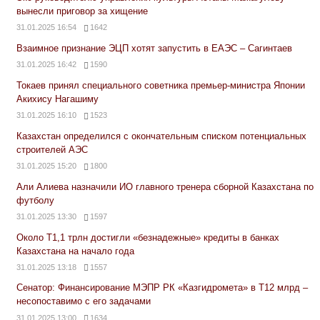
вынесли приговор за хищение
31.01.2025 16:54
1642
Взаимное признание ЭЦП хотят запустить в ЕАЭС – Сагинтаев
31.01.2025 16:42
1590
Токаев принял специального советника премьер-министра Японии
Акихису Нагашиму
31.01.2025 16:10
1523
Казахстан определился с окончательным списком потенциальных
строителей АЭС
31.01.2025 15:20
1800
Али Алиева назначили ИО главного тренера сборной Казахстана по
футболу
31.01.2025 13:30
1597
Около Т1,1 трлн достигли «безнадежные» кредиты в банках
Казахстана на начало года
31.01.2025 13:18
1557
Сенатор: Финансирование МЭПР РК «Казгидромета» в Т12 млрд –
несопоставимо с его задачами
31.01.2025 13:00
1634