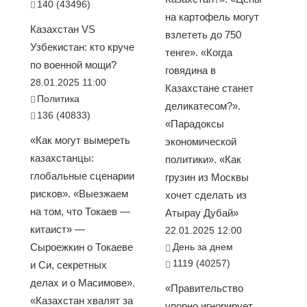
140 (43496)
на картофель могут
Казахстан VS
взлететь до 750
Узбекистан: кто круче
тенге». «Когда
по военной мощи?
говядина в
28.01.2025 11:00
Казахстане станет
Политика
деликатесом?».
136 (40833)
«Парадоксы
«Как могут вымереть
экономической
казахстанцы:
политики». «Как
глобальные сценарии
грузин из Москвы
рисков». «Выезжаем
хочет сделать из
на том, что Токаев —
Атырау Дубай»
китаист» —
22.01.2025 12:00
Сыроежкин о Токаеве
День за днем
1119 (40257)
и Си, секретных
делах и о Масимове».
«Правительство
«Казахстан хвалят за
упорно игнорирует