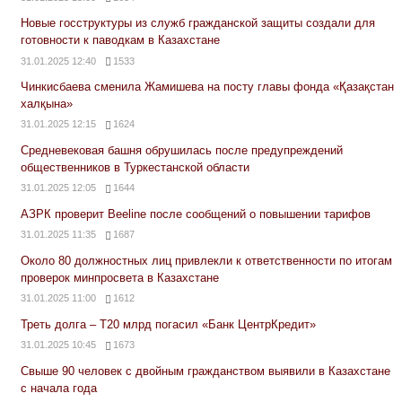
Новые госструктуры из служб гражданской защиты создали для
готовности к паводкам в Казахстане
31.01.2025 12:40
1533
Чинкисбаева сменила Жамишева на посту главы фонда «Қазақстан
халқына»
31.01.2025 12:15
1624
Средневековая башня обрушилась после предупреждений
общественников в Туркестанской области
31.01.2025 12:05
1644
АЗРК проверит Beeline после сообщений о повышении тарифов
31.01.2025 11:35
1687
Около 80 должностных лиц привлекли к ответственности по итогам
проверок минпросвета в Казахстане
31.01.2025 11:00
1612
Треть долга – Т20 млрд погасил «Банк ЦентрКредит»
31.01.2025 10:45
1673
Свыше 90 человек с двойным гражданством выявили в Казахстане
с начала года