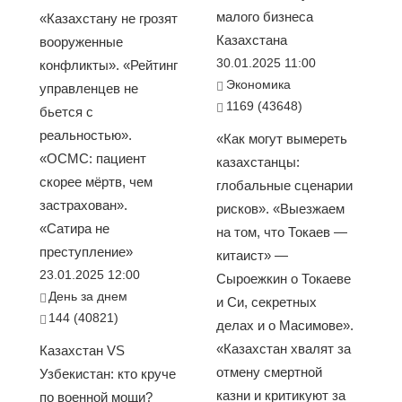
малого бизнеса
«Казахстану не грозят
Казахстана
вооруженные
30.01.2025 11:00
конфликты». «Рейтинг
Экономика
управленцев не
1169 (43648)
бьется с
реальностью».
«Как могут вымереть
«ОСМС: пациент
казахстанцы:
скорее мёртв, чем
глобальные сценарии
застрахован».
рисков». «Выезжаем
«Сатира не
на том, что Токаев —
преступление»
китаист» —
23.01.2025 12:00
Сыроежкин о Токаеве
День за днем
и Си, секретных
144 (40821)
делах и о Масимове».
«Казахстан хвалят за
Казахстан VS
отмену смертной
Узбекистан: кто круче
казни и критикуют за
по военной мощи?