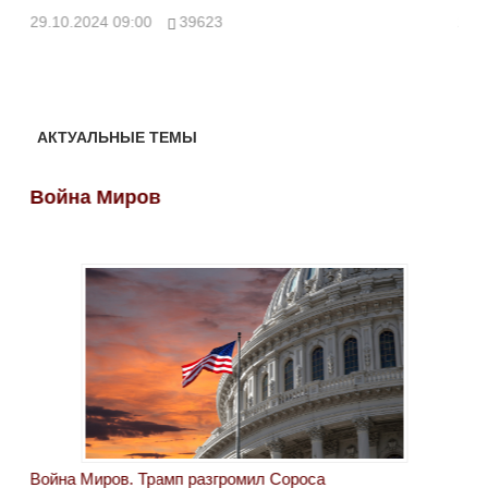
ми
29.10.2024 09:00
39623
28.
АКТУАЛЬНЫЕ ТЕМЫ
Война Миров
Во
Война Миров. Трамп разгромил Сороса
Вой