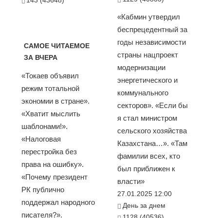
143 (43648)
«Кабмин утвердил
беспрецедентный за
годы независимости
САМОЕ ЧИТАЕМОЕ
страны нацпроект
ЗА ВЧЕРА
модернизации
«Токаев объявил
энергетического и
режим тотальной
коммунального
экономии в стране».
секторов». «Если бы
«Хватит мыслить
я стал министром
шаблонами!».
сельского хозяйства
«Налоговая
Казахстана…». «Там
перестройка без
фамилии всех, кто
права на ошибку».
был приближен к
«Почему президент
власти»
РК публично
27.01.2025 12:00
поддержал народного
День за днем
писателя?».
1128 (40536)