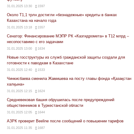
31.01.2025 13:30
1597
Около Т1,1 трлн достигли «безнадежные» кредиты в банках
Казахстана на начало года
31.01.2025 13:18
1557
Сенатор: Финансирование МЭПР РК «Казгидромета» в Т12 млрд –
несопоставимо с его задачами
31.01.2025 13:00
1634
Новые госструктуры из служб гражданской защиты создали для
готовности к паводкам в Казахстане
31.01.2025 12:40
1533
Чинкисбаева сменила Жамишева на посту главы фонда «Қазақстан
халқына»
31.01.2025 12:15
1624
Средневековая башня обрушилась после предупреждений
общественников в Туркестанской области
31.01.2025 12:05
1644
АЗРК проверит Beeline после сообщений о повышении тарифов
31.01.2025 11:35
1687