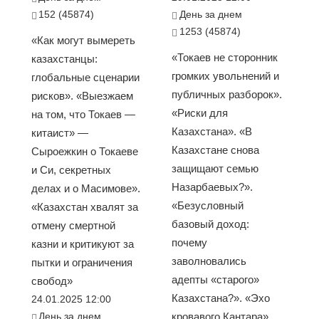
152 (45874)
День за днем
1253 (45874)
«Как могут вымереть
«Токаев не сторонник
казахстанцы:
громких увольнений и
глобальные сценарии
публичных разборок».
рисков». «Выезжаем
«Риски для
на том, что Токаев —
Казахстана». «В
китаист» —
Казахстане снова
Сыроежкин о Токаеве
защищают семью
и Си, секретных
Назарбаевых?».
делах и о Масимове».
«Безусловный
«Казахстан хвалят за
базовый доход:
отмену смертной
почему
казни и критикуют за
заволновались
пытки и ограничения
адепты «старого»
свобод»
Казахстана?». «Эхо
24.01.2025 12:00
День за днем
кровавого Кантара»