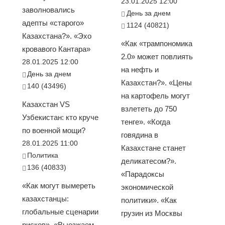
23.01.2025 12:00
заволновались
День за днем
адепты «старого»
1124 (40821)
Казахстана?». «Эхо
«Как «трампономика
кровавого Кантара»
2.0» может повлиять
28.01.2025 12:00
на нефть и
День за днем
Казахстан?». «Цены
140 (43496)
на картофель могут
Казахстан VS
взлететь до 750
Узбекистан: кто круче
тенге». «Когда
по военной мощи?
говядина в
28.01.2025 11:00
Казахстане станет
Политика
деликатесом?».
136 (40833)
«Парадоксы
«Как могут вымереть
экономической
казахстанцы:
политики». «Как
глобальные сценарии
грузин из Москвы
рисков». «Выезжаем