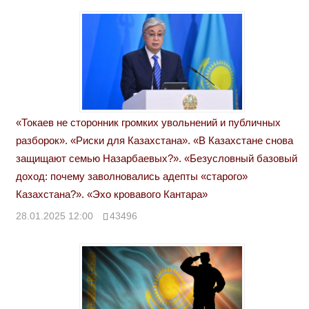
«Токаев не сторонник громких увольнений и публичных
разборок». «Риски для Казахстана». «В Казахстане снова
защищают семью Назарбаевых?». «Безусловный базовый
доход: почему заволновались адепты «старого»
Казахстана?». «Эхо кровавого Кантара»
28.01.2025 12:00
43496