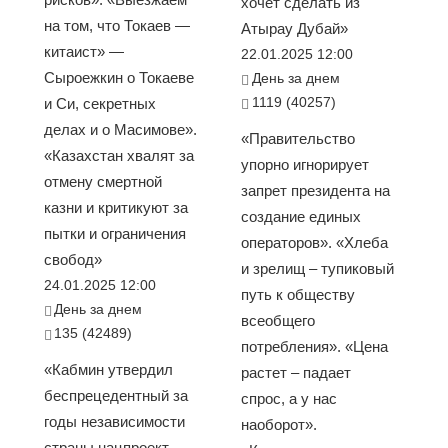
хочет сделать из
на том, что Токаев —
Атырау Дубай»
китаист» —
22.01.2025 12:00
Сыроежкин о Токаеве
День за днем
1119 (40257)
и Си, секретных
делах и о Масимове».
«Правительство
«Казахстан хвалят за
упорно игнорирует
отмену смертной
запрет президента на
казни и критикуют за
создание единых
пытки и ограничения
операторов». «Хлеба
свобод»
и зрелищ – тупиковый
24.01.2025 12:00
путь к обществу
День за днем
всеобщего
135 (42489)
потребления». «Цена
«Кабмин утвердил
растет – падает
беспрецедентный за
спрос, а у нас
годы независимости
наоборот».
страны нацпроект