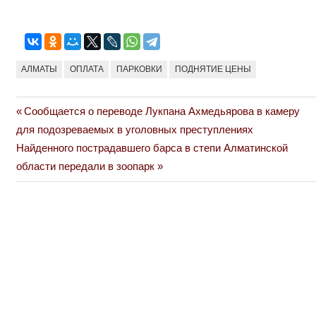
АЛМАТЫ
ОПЛАТА
ПАРКОВКИ
ПОДНЯТИЕ ЦЕНЫ
Previous
Сообщается о переводе Лукпана Ахмедьярова в камеру
Навигация
Post:
для подозреваемых в уголовных преступлениях
по
Next
Найденного пострадавшего барса в степи Алматинской
Post:
области передали в зоопарк
записям