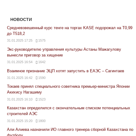
НОВОСТИ
Средневзвешенный курс тенге на торгах KASE подорожал на Т0,99
до Т518,2
31.01.2025 17:25
1575
Экс-руководителю управления культуры Астаны Мажагулову
вынесли приговор за хищение
31.01.2025 16:54
1642
Взаимное признание ЭЦП хотят запустить в ЕАЭС – Сагинтаев
31.01.2025 16:42
1590
Токаев принял специального советника премьер-министра Японии
Акихису Нагашиму
31.01.2025 16:10
1523
Казахстан определился с окончательным списком потенциальных
строителей АЭС
31.01.2025 15:20
1800
Али Алиева назначили ИО главного тренера сборной Казахстана по
футболу