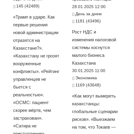
145 (42489)
28.01.2025 12:00
День за днем
«Трамп в ударе. Как
1181 (43496)
первые решения
Рост НДС и
новой администрации
изменения налоговой
отразятся на
системы коснутся
Казахстане?».
малого бизнеса
«Казахстану не грозят
Казахстана
вооруженные
30.01.2025 11:00
конфликты». «Рейтинг
Экономика
управленцев не
1169 (43648)
бьется с
реальностью».
«Как могут вымереть
«ОСМС: пациент
казахстанцы:
скорее мёртв, чем
глобальные сценарии
застрахован».
рисков». «Выезжаем
«Сатира не
на том, что Токаев —
преступление»