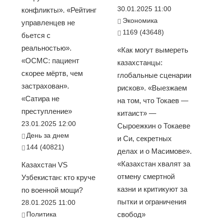
30.01.2025 11:00
конфликты». «Рейтинг
Экономика
управленцев не
1169 (43648)
бьется с
реальностью».
«Как могут вымереть
«ОСМС: пациент
казахстанцы:
скорее мёртв, чем
глобальные сценарии
застрахован».
рисков». «Выезжаем
«Сатира не
на том, что Токаев —
преступление»
китаист» —
23.01.2025 12:00
Сыроежкин о Токаеве
День за днем
и Си, секретных
144 (40821)
делах и о Масимове».
«Казахстан хвалят за
Казахстан VS
отмену смертной
Узбекистан: кто круче
казни и критикуют за
по военной мощи?
пытки и ограничения
28.01.2025 11:00
Политика
свобод»