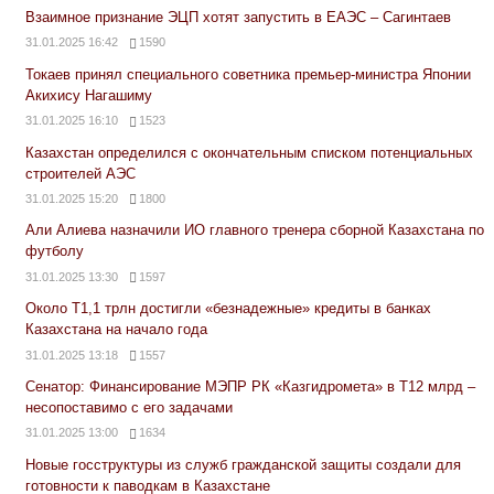
Взаимное признание ЭЦП хотят запустить в ЕАЭС – Сагинтаев
31.01.2025 16:42
1590
Токаев принял специального советника премьер-министра Японии
Акихису Нагашиму
31.01.2025 16:10
1523
Казахстан определился с окончательным списком потенциальных
строителей АЭС
31.01.2025 15:20
1800
Али Алиева назначили ИО главного тренера сборной Казахстана по
футболу
31.01.2025 13:30
1597
Около Т1,1 трлн достигли «безнадежные» кредиты в банках
Казахстана на начало года
31.01.2025 13:18
1557
Сенатор: Финансирование МЭПР РК «Казгидромета» в Т12 млрд –
несопоставимо с его задачами
31.01.2025 13:00
1634
Новые госструктуры из служб гражданской защиты создали для
готовности к паводкам в Казахстане