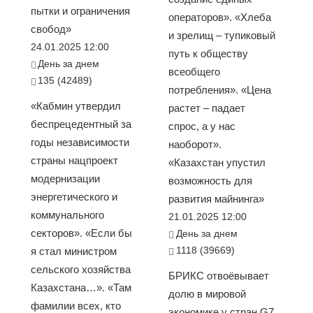
пытки и ограничения
операторов». «Хлеба
свобод»
и зрелищ – тупиковый
24.01.2025 12:00
путь к обществу
День за днем
всеобщего
135 (42489)
потребления». «Цена
«Кабмин утвердил
растет – падает
беспрецедентный за
спрос, а у нас
годы независимости
наоборот».
страны нацпроект
«Казахстан упустил
модернизации
возможность для
энергетического и
развития майнинга»
коммунального
21.01.2025 12:00
секторов». «Если бы
День за днем
1118 (39669)
я стал министром
сельского хозяйства
БРИКС отвоёвывает
Казахстана…». «Там
долю в мировой
фамилии всех, кто
экономике у стран G7