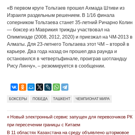
«В первом круге Тольтаев прошел Ахмада Штиви из
Израиля раздельным решением. В 1/16 финала
соперником Тольтаева станет 35-летний Ричарно Колин
— боксер из Маврикия трижды участвовал на
Олимпиаде (2008, 2012, 2020) и приезжал на ЧМ-2013 в
Алматы. Для 23-летнего Тольтаева этот ЧМ – второй в
карьере. Два года назад он прошел два раунда и
остановился в четвертьфинале, проиграв шотландцу
Рису Линчу», – резюмируется в сообщении.
БОКСЕРЫ
ПОБЕДА
ТАШКЕНТ
ЧЕМПИОНАТ МИРА
Previous
Новый электронный сервис запущен для перевозчиков РК
Навигация
Post:
при пересечении границы с Китаем
по
Next
В 11 областях Казахстана на среду объявлено штормовое