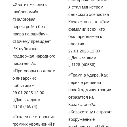
«Хватит мыслить
я стал министром
шаблонами!».
сельского хозяйства
«Налоговая
Казахстана…». «Там
перестройка без
фамилии всех, кто
права на ошибку».
был приближен к
«Почему президент
власти»
РК публично
27.01.2025 12:00
поддержал народного
День за днем
писателя?».
1128 (40536)
«Приговоры по делам
«Трамп в ударе. Как
о январских
первые решения
событиях»
новой администрации
29.01.2025 12:00
отразятся на
День за днем
Казахстане?».
149 (45874)
«Казахстану не грозят
«Токаев не сторонник
вооруженные
громких увольнений и
конфликты». «Рейтинг