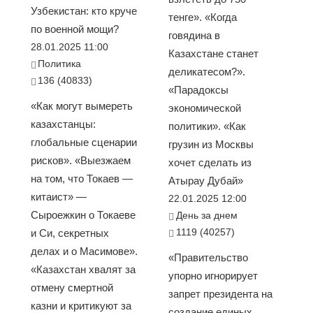
Узбекистан: кто круче
тенге». «Когда
по военной мощи?
говядина в
28.01.2025 11:00
Казахстане станет
Политика
деликатесом?».
136 (40833)
«Парадоксы
«Как могут вымереть
экономической
казахстанцы:
политики». «Как
глобальные сценарии
грузин из Москвы
рисков». «Выезжаем
хочет сделать из
на том, что Токаев —
Атырау Дубай»
китаист» —
22.01.2025 12:00
Сыроежкин о Токаеве
День за днем
1119 (40257)
и Си, секретных
делах и о Масимове».
«Правительство
«Казахстан хвалят за
упорно игнорирует
отмену смертной
запрет президента на
казни и критикуют за
создание единых