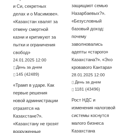
защищают семью
и Си, секретных
Назарбаевых?».
делах и о Масимове».
«Безусловный
«Казахстан хвалят за
базовый доход:
отмену смертной
почему
казни и критикуют за
заволновались
пытки и ограничения
адепты «старого»
свобод»
Казахстана?». «Эхо
24.01.2025 12:00
День за днем
кровавого Кантара»
145 (42489)
28.01.2025 12:00
День за днем
«Трамп в ударе. Как
1181 (43496)
первые решения
Рост НДС и
новой администрации
изменения налоговой
отразятся на
системы коснутся
Казахстане?».
малого бизнеса
«Казахстану не грозят
Казахстана
вооруженные