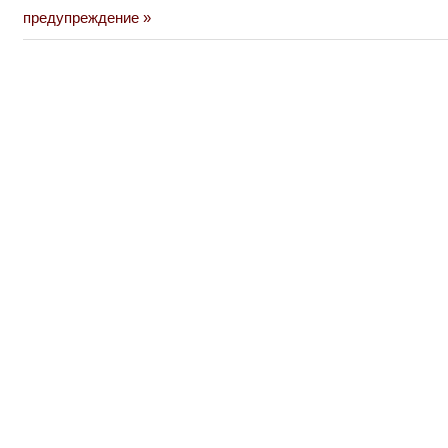
Post:
предупреждение
записям