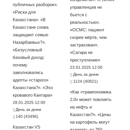
публичных разборок».
управленцев не
«Риски для
бьется с
Казахстана». «В
реальностью».
Казахстане снова
«ОСМС: пациент
защищают семью
скорее мёртв, чем
Назарбаевых?».
застрахован».
«Безусловный
«Сатира не
базовый доход:
преступление»
почему
23.01.2025 12:00
заволновались
День за днем
адепты «старого»
1124 (40821)
Казахстана?». «Эхо
«Как «трампономика
кровавого Кантара»
2.0» может повлиять
28.01.2025 12:00
на нефть и
День за днем
Казахстан?». «Цены
140 (43496)
на картофель могут
Казахстан VS
взлететь до 750